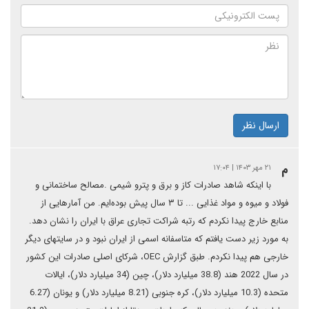
ارسال نظر
م
۲۱ مهر ۱۴۰۳ | ۱۷:۰۴
با اینکه شاهد صادرات کاز و برق و پترو شیمی .مصالح ساختمانی و
فولاد ‌و میوه و مواد غذایی ... تا ۳ سال پیش بوده‌ایم. من آمارهایی از
منابع خارج پیدا نکردم که رتبه شراکت تجاری عراق با ایران را نشان دهد.
به مورد زیر دست یافتم که متاسفانه اسمی از ایران نبود و در سایتهای دیگر
خارجی هم پیدا نکردم. طبق گزارش OEC، شرکای اصلی صادرات این کشور
در سال 2022 هند (38.8 میلیارد دلار)، چین (34 میلیارد دلار)، ایالات
متحده (10.3 میلیارد دلار)، کره جنوبی (8.21 میلیارد دلار) و یونان (6.27