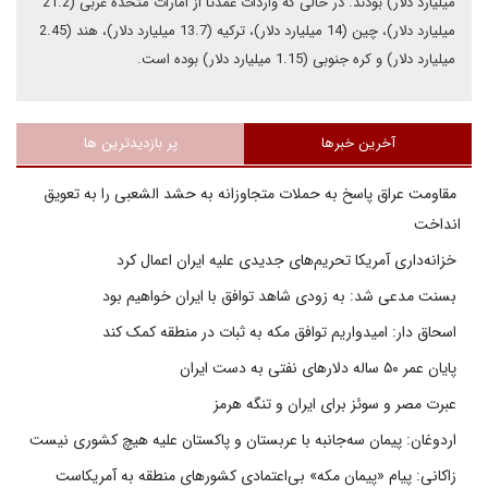
میلیارد دلار) بودند. در حالی که واردات عمدتا از امارات متحده عربی (21.2
میلیارد دلار)، چین (14 میلیارد دلار)، ترکیه (13.7 میلیارد دلار)، هند (2.45
میلیارد دلار) و کره جنوبی (1.15 میلیارد دلار) بوده است.
آخرین خبرها
پر بازدیدترین ها
مقاومت عراق پاسخ به حملات متجاوزانه به حشد الشعبی را به تعویق
انداخت
خزانه‌داری آمریکا تحریم‌های جدیدی علیه ایران اعمال کرد
بسنت مدعی شد: به زودی شاهد توافق با ایران خواهیم بود
اسحاق دار: امیدواریم توافق مکه به ثبات در منطقه کمک کند
پایان عمر ۵۰ ساله دلارهای نفتی به دست ایران
عبرت مصر و سوئز برای ایران و تنگه هرمز
اردوغان: پیمان سه‌جانبه با عربستان و پاکستان علیه هیچ کشوری نیست
زاکانی: پیام «پیمان مکه» بی‌اعتمادی کشورهای منطقه به آمریکاست