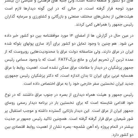
های دو کشور و منطقه داشته است، ولی جنبه های فرهنگی و سیاسی آن بیشتر
مورد توجه قرار گرفته است، در حالی که در این گونه دیدارها لازم است
هیئت‌هایی از بخش‌های مختلف صنعتی و بازرگانی و کشاورزی و سرمایه گذاران
رئیس جمهور را همراهی کمی کردند.
در عین حال در گزارش ها از امضای ۱۴ مورد موافقتنامه بین دو کشور خبر داده
می شود. هم چنین با وجود تمایل دو کشور برای آزاد سازی پولهای بلوکه شده
ایران در عراق دارند، ولی متاسفانه دولت عراق با محدودیت‌هایی روبروست که از
عمده ترین آن تحریم ایران و مانع بزرگFATF است که با وجود مساعی رئیس
جمهور پزشکیان در دیدار با مقامات عراق ممکن نشده است. اهمیت روابط با عراق
همسایه غربی برای ایران تا بدان اندازه است، که دکتر پزشکیان رئیس جمهوری
جدید ایران نخستین سفر خارجی خود را به عراق اختصاص داده است.
رئیس جمهور و هیئت همراه دیداری از بصره در جنوب عراق داشتند که در نوع
خود اقدامی شایسته است که برای نخستین بار در برنامه دیدار رسمی روسای
جمهور ایران از عراق است. این دیدار بازتابی گسترده داشته و موجب استقبال پر
شور شیعیان عراق قرار گرفته گرفته است. همچنین تاکید رئیس جمهور بر جدیت
بیشتر در اتمام پروژه راه آهن شلمچه- بصره نشان از اهمیت روابط اقتصادی بین
دو کشور دارد.