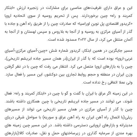
این و عراق دارای ظرفیت‌های مناسبی برای مشارکت در زنجیره ارزش «ابتکار
کمربند و راه» چین برخوردارند. پس از تحریم روسیه از سوی اتحادیه اروپا
«کریدور اقتصادی پل نوین اوراسیا» که صادرات چین را از طریق راه آهن و جاده با
گذر از آسیای مرکزی به روسیه و از آنجا به بلاروس و سپس لهستان و از آنجا به
آلمان منتقل می کرد، از سال ۲۰۲۲ مسدود شده است.
مسیر جایگزین در همین ابتکار، کریدور شماره شش «چین-آسیای مرکزی-آسیای
غربی-اروپا» بوده است که با گذر از ایران(در همان مسیر جاده ابریشم تاریخی)،
چین را به بازارهای اروپا متصل می کرد. انتظار می رفت که چین با در نظر گرفتن
وزن ایران در منطقه و حجم روابط تجاری بین دوکشور، این مسیر را فعال سازد.
ولی عملا اتفاقی رخ نداده است.
در این زمینه اگر عراق با ایران با گفت و گو با چین در «ابتکار کمربند و راه»: فعال
شوند، می توانند در مسیر جاده ابریشم تاریخی با چین همکاری داشته باشند.
چین با گذر از آسیای مرکزی در همان مسیر تاریخی می تواند از مسیرهای
ریلی(با اتصال راه آهن ایران به راه آهن عراق و سوریه) با سواحل شرقی دریای
مدیترانه و بازارهای اروپایی دسترسی داشته باشد. در این مسیر چین زمینه های
بهره مندی از سرمایه گذاری در زیرساختهای حمل و نقل، صادرات کالا(بازارهای