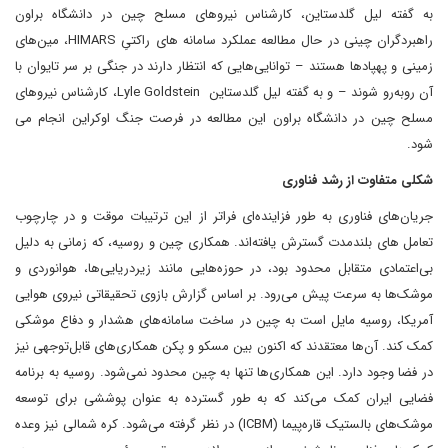
به گفته لیل گلدستاین، کارشناس نیروهای مسلح چین در دانشگاه براون
راهبردگران چینی در حال مطالعه عملکرد سامانه های راکتیِ HIMARS، مین‌های
زمینی و پهپادها هستند – توانایی‌هایی که انتظار دارند در جنگی بر سر تایوان با
آن روبه‌رو شوند – و به گفته لیل گلدستاین Lyle Goldstein، کارشناس نیروهای
مسلح چین در دانشگاه براون این مطالعه در فرصت جنگ اوکراین انجام می
شود.
شکلی متفاوت از رشد فناوری
جریان‌های فناوری به طور فزاینده‌ای فراتر از این ترتیبات موقت و در چارچوب
تعامل های بلندمدت گسترش یافته‌اند. همکاری چین و روسیه، که زمانی به دلیل
بی‌اعتمادی متقابل محدود بود، در حوزه‌هایی مانند زیردریایی‌ها، هوانوردی و
موشک‌ها به سرعت پیش می‌رود. بر اساس گزارش بازوی تحقیقاتی نیروی هوایی
آمریکا، روسیه مایل است به چین در ساخت سامانه‌های هشدار و دفاع موشکی
کمک کند. آن‌ها معتقدند که اکنون بین مسکو و پکن همکاری‌های قابل‌توجهی نیز
در فضا وجود دارد. این همکاری‌ها تنها به چین محدود نمی‌شود. روسیه به برنامه
فضایی ایران کمک می‌کند که به طور گسترده‌ به عنوان پوششی برای توسعه
موشک‌های بالستیک قاره‌پیما (ICBM) در نظر گرفته می‌شود. کره شمالی نیز وعده