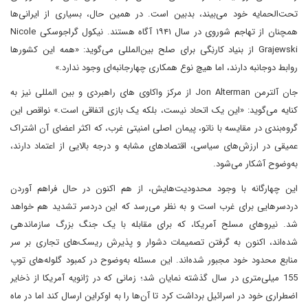
تحت‌الحمایه خود می‌بیند، بدبین است. در همین حال، بسیاری از ایرانی‌ها
همچنان از تهاجم شوروی در سال ۱۹۴۱ آگاه هستند. نیکول گراجوسکی Nicole
Grajewski از بنیاد کارنِگی برای صلح بین‌المللی می‌گوید: «همه این کشورها
روابط دوجانبه دارند، اما هیچ نوع همکاری چهارجانبه‌ای وجود ندارد.»
جان آلترمن Jon Alterman از مرکز واکاوی های راهبردی و بین المللی نیز به
کنایه می‌گوید: «این یک اتحاد نیست، بلکه یک بازی اتفاقی است.» نواقص این
گروه‌بندی در مقایسه با ناتو، پیمان اصلی امنیتی غرب، که اکثر اعضای آن اشتراک
عمیقی در ارزش‌های سیاسی، اقتصادهای مشابه و درجه بالایی از اعتماد دارند،
به‌وضوح آشکار می‌شود.
این چهارگانه با وجود محدودیت‌هایش، از هم اکنون در حال فراهم آوردن
دردسرهایی برای غرب است و به نظر می‌رسد که این دردسر تشدید هم خواهد
شد. نیروهای مسلح آمریکا، که برای مقابله با یک جنگ بزرگ سازماندهی
شده‌اند، اکنون به گرفتن تصمیمات دشوار و پذیرش ریسک‌های تجاری بر سر
منابع محدود خود مجبور شده‌اند. این مسئله به‌وضوح در کمبود گلوله‌های توپ
155 میلی‌متری در سال گذشته نمایان شد؛ زمانی که در ژانویه آمریکا از ذخایر
اضطراری خود در اسرائیل برداشت کرد تا آن‌ها را به اوکراین ارسال کند اما در ماه