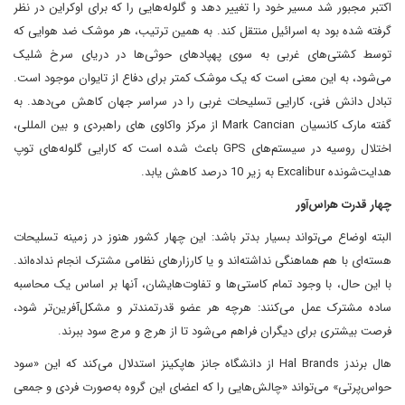
اکتبر مجبور شد مسیر خود را تغییر دهد و گلوله‌هایی را که برای اوکراین در نظر
گرفته شده بود به اسرائیل منتقل کند. به همین ترتیب، هر موشک ضد هوایی که
توسط کشتی‌های غربی به سوی پهپادهای حوثی‌ها در دریای سرخ شلیک
می‌شود، به این معنی است که یک موشک کمتر برای دفاع از تایوان موجود است.
تبادل دانش فنی، کارایی تسلیحات غربی را در سراسر جهان کاهش می‌دهد. به
گفته مارک کانسیان Mark Cancian از مرکز واکاوی های راهبردی و بین المللی،
اختلال روسیه در سیستم‌های GPS باعث شده است که کارایی گلوله‌های توپ
هدایت‌شونده Excalibur به زیر 10 درصد کاهش یابد.
چهار قدرت هراس‌آور
البته اوضاع می‌تواند بسیار بدتر باشد: این چهار کشور هنوز در زمینه تسلیحات
هسته‌ای با هم هماهنگی نداشته‌اند و یا کارزار‌های نظامی مشترک انجام نداده‌اند.
با این حال، با وجود تمام کاستی‌ها و تفاوت‌هایشان، آنها بر اساس یک محاسبه
ساده مشترک عمل می‌کنند: هرچه هر عضو قدرتمندتر و مشکل‌آفرین‌تر شود،
فرصت بیشتری برای دیگران فراهم می‌شود تا از هرج و مرج سود ببرند.
هال برندز Hal Brands از دانشگاه جانز هاپکینز استدلال می‌کند که این «سود
حواس‌پرتی» می‌تواند «چالش‌هایی را که اعضای این گروه به‌صورت فردی و جمعی