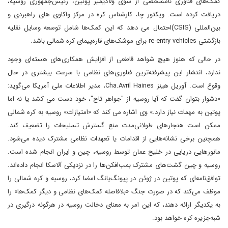
کمک‌های فناوری نامشخصی از سوی ولادیمیر پوتین، رئیس‌جمهوری روسیه،
دریافت کرده است. ویکتور چا، کارشناس کره در مرکز واکاوی های راهبردی و
بین‌المللی (CSIS)احتمال می دهد که این کمک‌ها شامل توسعه وسایل نقلیه
بازگشتی re-entry vehicles برای موشک‌های قاره‌پیمای کره شمالی باشد.
در حالی که هنوز هیچ شواهد قاطعی از افزایش همکاری‌های هسته‌ای وجود
ندارد، انتشار این پیشرفته‌ترین فناوری‌های نظامی با سرعت بیشتری در حال
وقوع است. آوریل هینز Cha.Avril Haines، مدیر اطلاعات ملی آمریکا می‌گوید:
«دشوار بتوان گفت که آیا روسیه از "جواهر تاج"، خود دست می کشد یا نه اما
پوتین به مهمات نیاز دارد.» وی اشاره می کند که «امتیازات» روسیه به کره شمالی
ممکن است هنجارهای طولانی‌مدت منع گسترش تسلیحات را تضعیف کند.
همچنین برخی نشانه‌هایی از اقدامات یا تعهدات نظامی مشترک دیده می‌شود.
مانورهایی دریایی در خلیج عمان توسط روسیه، چین و ایران انجام شده است.
روسیه و چین گشت‌های مشترک بمب‌افکن‌ها را در نزدیکی آلاسکا انجام داده‌اند.
توافق‌نامه‌ای که پوتین در ژوئن در پیونگ‌یانگ امضا کرد، روسیه و کره شمالی را
موظف می‌کند که در صورت جنگ «بلافاصله کمک‌های نظامی و دیگر کمک‌ها» را
به یکدیگر ارائه دهند، که این امر به معنای دخالت روسیه در هرگونه درگیری در
شبه‌جزیره کره خواهد بود.