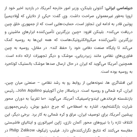
دیپلماسی ایرانی:
آنتونی بلینکن، وزیر امور خارجه آمریکا، در بازدید اخیر خود از
اروپا به‌طور غیرمعمولی صراحت داشت. وی گفت: «یکی از دلایلی که [ولادیمیر]
پوتین قادر به ادامه این تجاوز است، حمایت‌هایی است که از جمهوری خلق چین
دریافت می‌کند». بلینکن افزود: «چین بزرگترین تأمین‌کننده ابزارهای ماشینی و
بزرگترین تأمین‌کننده میکروالکترونیک‌هاست که همه این‌ها به روسیه کمک
می‌کند تا پایگاه صنعت دفاعی خود را حفظ کند». در مقابل، روسیه به چین
فناوری‌های نظامی مانند زیردریایی، موشک و دیگر تجهیزات ارائه داده است.
همچنین آمریکا می‌گوید که ایران در حال ارسال صدها موشک بالستیک کوتاه‌برد
به روسیه بوده است.
این افشاگری‌ ها، نمونه‌هایی از روابط رو به رشد نظامی – صنعتی میان چین،
ایران، کره شمالی و روسیه است. دریاسالار جان آکویلینو John Aquilino، رئیس
بازنشسته فرماندهی ایندو-پاسیفیک آمریکا، می‌گوید: «ما تقریباً به دوران محور
شرارت بازگشته‌ایم»، اشاره‌ به اصطلاحی که جرج دبلیو بوش، رئیس‌جمهوری
پیشین آمریکا، برای توصیف ایران، عراق و کره شمالی به کار برد. برخی دیگر، این
ائتلاف تازه را با نیروهای محور آلمان نازی، ژاپن امپراتوری و ایتالیای فاشیستی
مقایسه می‌کنند که نتایج نگران‌کننده‌ای دارد. فیلیپ زلیکوف Philip Zelikow در