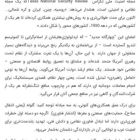
مجله امنیت ملی تگزاس Texas National Security Reviewکه یک مجله
نظامی و امنیتی است، هشدار می‌دهد: «روسیه، چین، ایران و کره شمالی...
اکنون برای مدت طولانی‌تری و به روش‌های بیشتری همکاری کرده‌اند تا هر یک از
کشورهایی که در دهه 1930، کشورهای محور را شکل دادند.»
اعضای این "چهارگانه جدید" – که ایدئولوژی‌هایشان از اسلام‌گرایی تا کمونیسم
تندرو گسترده است – از بی‌اعتمادی به یکدیگر رنج می‌برند و دیدگاه‌های بسیار
متفاوتی از جهان دارند. با این حال، آن‌ها با یک نفرت مشترک از نظام تحت
رهبری آمریکا متحد شده‌اند و مشتاق به تعمیق روابط اقتصادی و صنعتی –
نظامی خود هستند. یک مقام ارشد دولت آمریکا می‌گوید، روابط آن‌ها به نوعی
«تعامل راهبردی» تبدیل شده است، یعنی چهار نظام، قصدی سیستماتیک برای
انجام معاملات دوجانبه ای دارند که هم در چارچوب منافع تنگ‌نظرانه هر یک از
شرکت‌کنندگان و گاهی نیز در منافع جمعی آنان قرار می‌گیرد.
برای درک عمق همکاری‌های کنونی، به سه مبادله توجه کنید: گلوله‌ (یعنی انتقال
سلاح)، حمایت‌های صنعتی و مغزها (انتشار فناوری). اگرچه دو دسته اول خطرات
فوری‌تری دارند اما تبادل فناوری نظامی و دانش فنی، تهدید بلندمدت‌تری برای
امنیت غرب و توانایی آن در بازدارندگی دشمنان به‌شمار می‌رود.