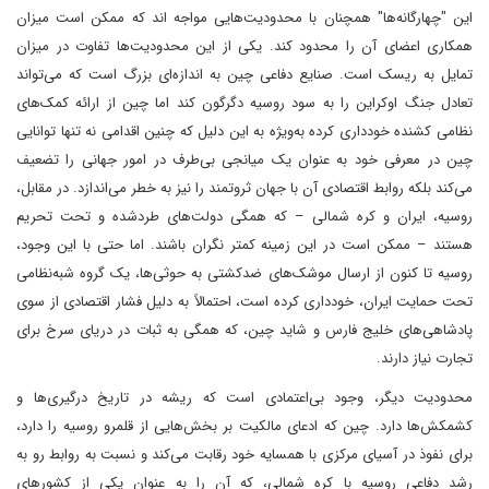
این "چهارگانه‌ها" همچنان با محدودیت‌هایی مواجه اند که ممکن است میزان
همکاری اعضای آن را محدود کند. یکی از این محدودیت‌ها تفاوت در میزان
تمایل به ریسک است. صنایع دفاعی چین به اندازه‌ای بزرگ است که می‌تواند
تعادل جنگ اوکراین را به سود روسیه دگرگون کند اما چین از ارائه کمک‌های
نظامی کشنده خودداری کرده به‌ویژه به این دلیل که چنین اقدامی نه تنها توانایی
چین در معرفی خود به عنوان یک میانجی بی‌طرف در امور جهانی را تضعیف
می‌کند بلکه روابط اقتصادی آن با جهان ثروتمند را نیز به خطر می‌اندازد. در مقابل،
روسیه، ایران و کره شمالی – که همگی دولت‌های طردشده و تحت تحریم
هستند – ممکن است در این زمینه کمتر نگران باشند. اما حتی با این وجود،
روسیه تا کنون از ارسال موشک‌های ضدکشتی به حوثی‌ها، یک گروه شبه‌نظامی
تحت حمایت ایران، خودداری کرده است، احتمالاً به دلیل فشار اقتصادی از سوی
پادشاهی‌های خلیج فارس و شاید چین، که همگی به ثبات در دریای سرخ برای
تجارت نیاز دارند.
محدودیت دیگر، وجود بی‌اعتمادی است که ریشه در تاریخ درگیری‌ها و
کشمکش‌ها دارد. چین که ادعای مالکیت بر بخش‌هایی از قلمرو روسیه را دارد،
برای نفوذ در آسیای مرکزی با همسایه خود رقابت می‌کند و نسبت به روابط رو به
رشد دفاعی روسیه با کره شمالی، که آن را به عنوان یکی از کشورهای