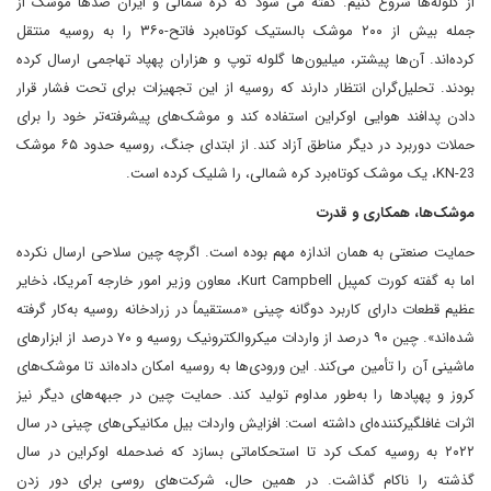
از گلوله‌ها شروع کنیم. گفته می شود که کره شمالی و ایران صدها موشک از
جمله بیش از ۲۰۰ موشک بالستیک کوتاه‌برد فاتح-۳۶۰ را به روسیه منتقل
کرده‌اند. آن‌ها پیشتر، میلیون‌ها گلوله توپ و هزاران پهپاد تهاجمی ارسال کرده
بودند. تحلیل‌گران انتظار دارند که روسیه از این تجهیزات برای تحت فشار قرار
دادن پدافند هوایی اوکراین استفاده کند و موشک‌های پیشرفته‌تر خود را برای
حملات دوربرد در دیگر مناطق آزاد کند. از ابتدای جنگ، روسیه حدود ۶۵ موشک
KN-23، یک موشک کوتاه‌برد کره شمالی، را شلیک کرده است.
موشک‌ها، همکاری و قدرت
حمایت صنعتی به همان اندازه مهم بوده است. اگرچه چین سلاحی ارسال نکرده
اما به گفته کورت کمپبل Kurt Campbell، معاون وزیر امور خارجه آمریکا، ذخایر
عظیم قطعات دارای کاربرد دوگانه‌ چینی «مستقیماً در زرادخانه روسیه به‌کار گرفته
شده‌اند». چین ۹۰ درصد از واردات میکروالکترونیک روسیه و ۷۰ درصد از ابزارهای
ماشینی آن را تأمین می‌کند. این ورودی‌ها به روسیه امکان داده‌اند تا موشک‌های
کروز و پهپادها را به‌طور مداوم تولید کند. حمایت چین در جبهه‌های دیگر نیز
اثرات غافلگیرکننده‌ای داشته است: افزایش واردات بیل مکانیکی‌های چینی در سال
۲۰۲۲ به روسیه کمک کرد تا استحکاماتی بسازد که ضدحمله اوکراین در سال
گذشته را ناکام گذاشت. در همین حال، شرکت‌های روسی برای دور زدن