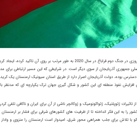
یکی از اهدافی که جمهوری آذربایجان پس از پیروزی در جنگ دوم قراباغ در سال 2020 به طور مرتب بر روی آن تاکید 
اصلی جمهوری آذربایجان از سوی دیگر است. در شرایطی که این مسیر ارتباطی برای مد
دسترس بوده، دولت آذربایجان اصرار دارد از طریق استان سیونیک ارمنستان یک کریدو
رای افزایش نفوذ منطقه ای این کشور و شکل گیری جهان ترک یکپارچه ای که مدنظر باک
 تاثیرات ژئوپلتیک، ژئواکونومیک و ژوکالچر ناشی از آن برای ایران و ناکافی تلقی کر
ور را به این فکر انداخته تا از ظرفیت های کشورهای شرقی برای فشار بر ارمنستان ب
اکو با تلاش برای جلب همراهی محور شرق، امیدوار است ارمنستان را منزوی و وادار