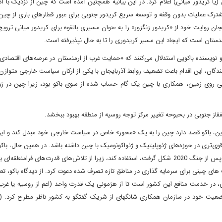
یا کریدور میانی) اعلام کرد. در این بیانیه همچنین آمده است که چین از نزدیک با آذ
رک عملیات بدون وقفه و توسعه سریع کریدور جنوبی برای عبور قطارهای باری از چین ب
ن روایت خود از «کریدور زنگزور» را به عنوان مسیری بالقوه برای کریدور میانی ترویج
منستان است که ایجاد این مسیر کریدوری را تا به حال نپذیرفته است.
 نویسنده باکویی استدلال می‌کنند که «حمایت غرب از ارمنستان در عرصه‌های اقتصاد
ندگان، این اقدام باعث تضعیف روابط آذربایجان با یکی از ارکان سیاست خارجی متواز
قاز جنوبی در بحبوحه تغییر مرکز توجه روسیه از منطقه بهبود ببخشد.
وکراین، باکو قصد دارد چین را به یک «محور» خاص در سیاست خارجی خود مبدل کند و 
وی‌تری در حوزه‌های ژئوپلیتیک و ژئواکونومیک با چین داشته باشد. در همین حال، با
در نظر دارد از حمایت چین برای تثبیت وضعیت جدید منطقه‌ای که پس از جنگ 2020 شکل گرفت، استفاده کند، زیرا از تلاش‌های قدرت‌های فرام
ا نگران است. پس از جنگ 2020، باکو از شرکت های چینی برای سرمایه گذاری در مناطق تازه تصرف شده دعوت کرد. از دیدگاه باکو
، در خدمت منافع این کشور است تا از هژمونی یک قدرت واحد (اعم از روسیه یا غرب)
وضعیت خود در سازمان همکاری شانگهای از شریک گفتگو به کشور ناظر مطرح کرد. (ا