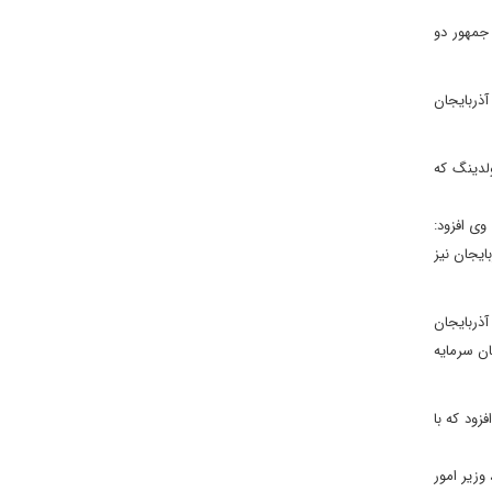
جمهور دو
آذربایجان
لدینگ که
ز مرز 4 میلیارد دلار گذشته است. وی افزود:
یجان نیز
آذربایجان
اً بیش از 10 میلیارد دلار در آذربایجان سرمایه
زود که با
وزیر امور