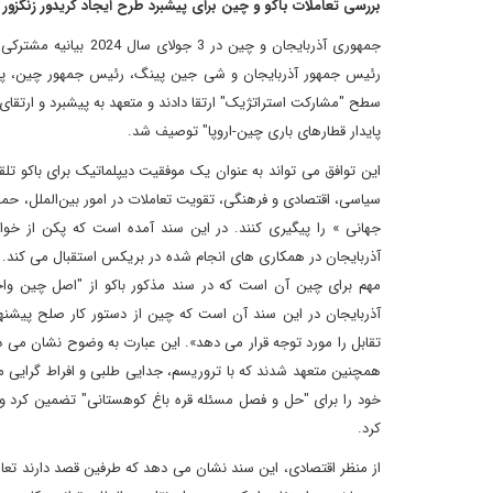
بررسی تعاملات باکو و چین برای پیشبرد طرح ایجاد کریدور زنگزور
جمهوری آذربایجان و چ
رئیس جمهور آذربایجان و شی جین پینگ، رئیس جمهور چین، پیش 
سطح "مشارکت استراتژیک" ارتقا دادند و متعهد به پیشبرد و ارتقای
پایدار قطارهای باری چین-اروپا" توصیف شد.
این توافق می تواند به عنوان یک موفقیت دیپلماتیک برای باکو ت
سیاسی، اقتصادی و فرهنگی، تقویت تعاملات در امور بین‌الملل، ح
جهانی » را پیگیری کنند. در این سند آمده است که پکن از خو
آذربایجان در همکاری های انجام شده در بریکس استقبال می کند. بر
مهم برای چین آن است که در سند مذکور باکو از "اصل چین واحد
آذربایجان در این سند آن است که چین از دستور کار صلح پیشنه
تقابل را مورد توجه قرار می دهد». این عبارت به وضوح نشان می ده
همچنین متعهد شدند که با تروریسم، جدایی طلبی و افراط گرایی مب
خود را برای "حل و فصل مسئله قره باغ کوهستانی" تضمین کرد و
کرد.
از منظر اقتصادی، این سند نشان می دهد که طرفین قصد دارند تعام