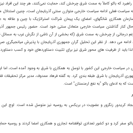
راهبرد که باکو کاملاً به سمت شرق چرخش کند، حمایت نمی‌کنند، هر چند این افراد نیز 
ه سیاست فعلی ادامه سیاست خارجی متوازن سنتی آذربایجان است، چنین استدلال می
 سازمان همکاری شانگهای، امضای یک پیمان شراکت استراتژیک با چین و علاقه به 
 حال کنار گذاشتن سیاست خارجی متعادل سنتی خود است. حضور رئیس جمهور آذرب
لیرغم درجاتی از چرخش به سمت شرق (که بخشی از آن ناشی از نگرش غرب به مسائل قفق
دامه می دهد. از نظر این تحلیل گران جمهوری آذربایجان با پذیرش میانجیگری صر
لذا باید از ظرفیت های محور شرق نیز برای تثبیت دستاوردهای خود و کسب دستاورد
ی در سیاست خارجی این کشور با توسل به همکاری با شرق به وجود آمده است، اما این
وری آذربایجان با شرق طبقه بندی کرد. به گفته فرهاد ممدوف، مدیر مرکز تحقیقات قف
ت که به ادعای باکو "به نفع ارمنستان" است.
یجاد کریدور زنگزور و عضویت در بریکس به روسیه نیز متوسل شده است. اوج این 
یر پوتین رئیس جمهور روسیه در 20 آگوست سال 2024 به باکو سفر کرد و دو کشور تعدادی توافقنامه تجاری و همکاری امضا کردند و روسی