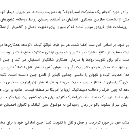
ین در 3 جولای سال 2024 بیانیه مشترکی را در مورد "انجام یک مشارکت استراتژیک" به تصویب رساندند. در جریان دیدار 
از نشست سازمان همکاری شانگهای در آستانه، رهبران روابط دوجانبه کشورهای خ
 زیرساخت های کریدور میانی شدند که کریدوری برای تقویت اتصال و "اطمینان از عملک
لقی شود. بر اساس این سند امضا شده، هر دو طرف توافق کردند «توسعه همکاری‌ها در
مایت مشترک از منافع مشترک دو کشور و همچنین ارتقای مشترک صلح، ثبات و توسعه م
است باکو برای تقویت روابط با سازمان همکاری شانگهای استقبال می کند و چین ا
 طبق سند مذکور هر دو کشور یکدیگر را به عنوان "شریک های قابل اعتماد" تلقی می ک
" حمایت کرده و تایوان را بخشی جدایی ناپذیر از قلمرو چین دانسته است. نکته 
ادی آذربایجان در قفقاز جنوبی حمایت می‌کند و «توطئه‌های ژئوپلیتیکی معکوس با
د که چین طرفدار دخالت دیپلماتیک اروپا یا آمریکا در منطقه نیست. علاوه بر این، 
ارزه کنند. این یک نقطه عطف دیپلماتیک کلیدی برای هر دو کشور بود، زیرا باکو حما
 پکن نیز از سکوت باکو در زمان رسیدگی به موضوع سین کیانگ و تایوان اطمینان خ
لات خود در حوزه ترانزیت و حمل و نقل را تقویت کنند. چین آمادگی خود را برای مش