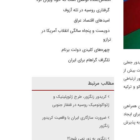
گرفتاری روسیه در تله آزوف
امیدهای اقتصاد عراق
دویست و پنجاه سالگی انقلاب آمریکا در
ترازو
چهره‌های کلیدی دولت برنام
تلگراف گراهام برای ایران
کرده، ایجاد کریدور جعلی
ت بیش از
ر ارتباطی
مطالب مرتبط
و و ترکیه
کریدور زنگزور، طرح ژئوپلیتیک و
ژئواکونومیک روسیه در قفقاز جنوبی
دن همراهی
رای ایجاد
ضرورت سازگاری ایران با واقعیت کریدور
 به پذیرش
زنگزور
زنگزور به زور نمی شود؟!