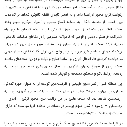
قفقاز جنویی و غرب آسیاست. امر مسلم این که این منطقه نقش برجسته‌ای در
ژئواستراتژی محور اوراسیا دارد‌ و به تعبیر کاپلان نقطه کانونی تسلط بر تعاملات
بین المللی از منطقه بالکان به منطقه قفقاز جنوبی و آسیای مرکزی تغییر یافته
است. البته این منطقه از دیرباز حوزه تمدنی ایران بوده توامان با چهارراه
اشتراکات فرهنگی، دینی و قومی که تحولات متنوعی را در مقاطع مختلف تاریخی
تجربه کرده است. اکنون هم به عنوان یک منطقه مهم حائل بین دو دریای
ارزشمند دریای سیاه و خزر قرار دارد و در واقع، می توان گفت نقش بسیار مهمی
در مباحث کریدورها، انتقال انرژی و اساسا صلح و ثبات و توازن منطقه‌ای داشته
است. پس از شروع بحران اوکراین و اعمال تحریم‌های تمام عیار غرب علیه
روسیه، روابط باکو و مسکو، منسجم و قوی‌تر شده است.
این منطقه غنی از نظر منابع طبیعی و ظرفیت‌های توسعه‌ای به عنوان حوزه تمدنی
و تاریخی ایران، تحولات جدید در سال ۱۴۰۰ با عملیات نظامی آذربایجان علیه
ارمنستان شاهد بود که هدف غایی در این رقابت بین محور ترکی – آذری –
ارمنستان – روسیه داشتن سهم بیشتر در تسلط بر منطقه اورآسیاست که دارای
اهمیت ژئوپلتیک و ژئواکونومیک است.
در شرایط جدید که بروز نشانه‌های جنگ گرم و سرد جدید بین روسیه و غرب را