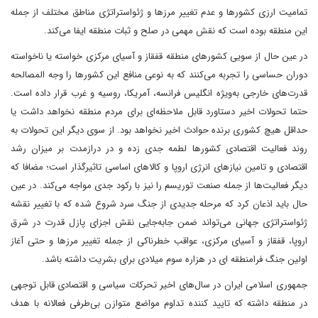
تمامیت ارزی کشورها و عدم تغییر مرزها و ژئواستراتژی مناطق مختلف از جمله
این منطقه بوده است که نقش مهمی در صلح و ثبات منطقه ایفا می‌کند‌.
در عین حال از سویی کشورهای منطقه قفقاز و آسیای مرکزی خواسته یا ناخواسته
دوران حساسی را تجربه می‌کنند که به نوعی منافع این کشورها را وجه المصالحه
قدرت‌های خارجی به‌ویژه انگلیس فرانسه، آمریکا، روسیه و غرب قرار داده است.
حتما تحولات اخیر دستاورد قابل ملاحظه‌ای برای مردم منطقه نخواهد داشت یا
حداقل هیچ کشوری برنده حوادث اخیر نخواهد بود. از سوی دیگر این تحولات به
روند فعالیت اقتصادی کشورها لطمه جدی زده و در درازمدت بر میزان رشد
اقتصادی و تامین نیازهای انرژی اروپا و کالاهای اساسی تاثیرگذار است؛ مضافا که
دیگر فعالیت‌ها از جمله صنعت توریسم را نیز با رکود جدی مواجه می‌کند. در عین
حال باید اذعان کرد که مرحله جدیدی از جنگ سرد شروع شده که با تغییر نقشه
ژئواستراتژی جهانی می‌تواند ضمن جابه‌جایی نقش اجزای پازل قدرت در شرق
اروپا، قفقاز و آسیای مرکزی، عواقب خطرناکی از جمله تغییر مرزها و حتی آغاز
اولین جنگ فرامنطقه ای در هزاره سوم میلادی برای بشریت داشته باشد.
جمهوری اسلامی ایران در سال‌های اخیر تحرکات سیاسی و اقتصادی قابل توجهی
در منطقه داشته که تایید کننده تداوم مواضع متوازن بی‌طرفی فعالانه با هدف