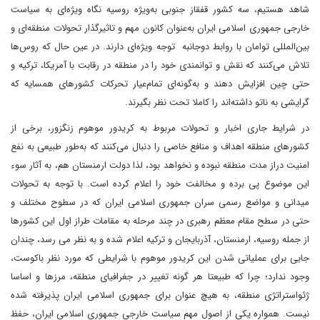
شاهد هستیم، سه کشور قفقاز جنوبی به‌ویژه روسیه نگاه ویژه‌ای به سیاست
خارجی جمهوری اسلامی ایران به‌عنوان کانون مهم و تاثیرگذار تحولات منطقه‌ای و
بین‌المللی توامان با روابط دوجانبه توجه ویژه‌ای دارند. در عین حال که روس‌ها
تلاش می‌کنند که نقش و توانمندی خود را در منطقه در رقابت با آمریکا، ترکیه و
حتی چین افزایش دهند و به‌گونه‌ای تمام‌عیار تحرکات کشورهای همسایه که
گرایشی به ناتو داشته‌اند را کاملا تحت نظر بگیرند.
در شرایط جاری اخبار و تحولات مربوط به کریدور موهوم زنگزور، برخی از
کشورهای منطقه اهداف و منافع خاصی را دنبال می‌کنند که به‌طور طبیعی به نفع
امنیت دراز مدت منطقه نبوده و نخواهد بود، لذا دولت ارمنستان هم، به آثار سوء
این موضوع پی برده و مخالفت خود را اعلام کرده است. با توجه به تحولات
میدانی و مواضع رسمی سران جمهوری اسلامی ایران که در سطوح مختلف و
حتی در سطح مقام معظم رهبری در چند مرحله به مقامات طراز اول این کشورها
از جمله روسیه، ارمنستان، آذربایجان و ترکیه اعلام شده و به نظر می رسد، چندان
جایی برای عملیاتی شدن این کریدور موهوم با شرایطی که مورد نظر باکوست،
وجود ندارد؛ چرا که طبیعتا هر گونه تغییر در جغرافیای منطقه، مرزها و اساسا
ژئواستراتژی منطقه، به هیچ عنوان برای جمهوری اسلامی ایران پذیرفته شده
نیست. همواره یکی از اصول مهم سیاست خارجی جمهوری اسلامی ایران، حفظ