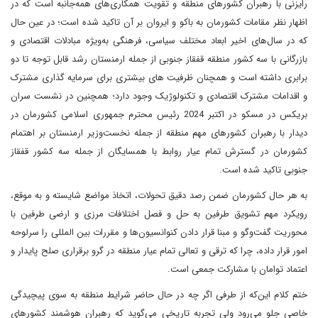
رایزنی با رهبران کشورهای منطقه و تقویت همکاری‌های همه‌جانبه است که در
اظهار نظر مقامات کشورمان به باکو و ایروان بر آن تاکید شده است؛ در عین حال
که در سال‌های اخیر ابعاد مختلف سیاسی، فرهنگی به‌ویژه مبادلات اقتصادی و
بازرگانی با سه کشور منطقه قفقاز جنوبی از جمله ارمنستان رشد قابل توجه تا دو
برابری داشته است و همچنان ظرفیت های بیشتری برای سرمایه گذاری مشترک
و اقدامات مشترک اقتصادی و تکنولوژیک وجود دارد؛ همچنین در نشست سران
بریکس در مسکو در اکتبر 2024 رئیس محترم جمهوری اسلامی کشورمان در
دیدار با رهبران کشورهای مهم منطقه از جمله نخست‌وزیر ارمنستان بر اهتمام
کشورمان در گسترش تمام عیار روابط با همسایگان از جمله سه کشور قفقاز
جنوبی تاکید شده است.
به هر حال کشورمان ضمن رصد دقیق تحولات، اتخاذ مواضع شایسته و به موقع،
رویکرد مهم تشویق طرفین به حل و فصل اختلافات مرزی و ارضی طرفین با
محوریت گفت‌وگو و مبنا قرار دادن کنوانسیون‌ها و مقررات بین المللی را سرلوحه
امور قرار داده، چرا که ترقی و تعالی تمام عیار منطقه در گرو برقراری صلح پایدار و
اعتماد توامان با مشارکت جمعی است.
ختم کلام این‌که از طرفی اگر چه در حال حاضر شرایط منطقه به سوی پیچیدگی
خاصی جلو می‌رود ولی تجربه تاریخی می‌گوید که رهبران هوشمند کشورهای