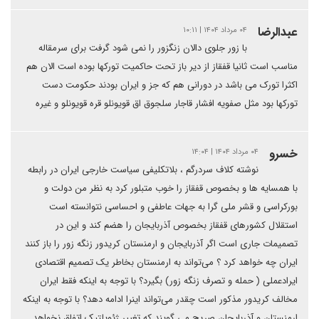
عبدالرضا
۰۴ مرداد ۱۴۰۴ | ۱۰:۱۱
با زور جلوی دالان زنگزور را نمی شود گرفت برای سرمقاله
مناسب است ثانیا قفقاز از دیر باز تحت حاکمیت تورکها بوده است الان هم
اکثرا تورک می باشد در دورانی هم که جز و ایران بودند حکومت دست
تورکها بود مثل صفویه افشار قاجار سلجوق اق قویونلو قره قویونلو و غیره
خسرو
۰۴ مرداد ۱۴۰۴ | ۱۴:۰۴
نوشته کلاف سردرگم ، بلاتکلیفی سیاست خارجی ایران در رابطه
با همسایه ها و بخصوص قفقاز را خوب متبلور کرد به نظر من دولت و
بورکراسی و قشر ملی گرا به جهات عاطفی و احساسی نتوانسته است
استقلال کشورهای قفقاز بخصوص آذربایجان را هضم کند و این در
تصمیمات جاری است اگر آذربایجان و ارمنستان کریدور زنگه زور را باز کنند
ایران چه خواهد کرد ؟ می‌تواند به ارمنستان بخاطر یک تصمیم اقتصادی
ایرادعملی ( حمله و تصرف زنگه زور) بگیرد؟ با توجه به اینکه فقط ایران
مخالف کریدور مذکور است چقدر می‌تواند اینرا ادامه دهد؟ با توجه به اینکه
ارمنستان و آذربایجان صریح می گویند که تغییر ژئوپلتیک اتفاق نخواهد