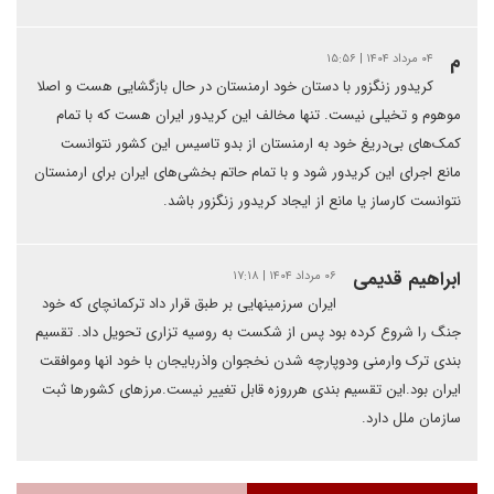
م
۰۴ مرداد ۱۴۰۴ | ۱۵:۵۶
کریدور زنگزور با دستان خود ارمنستان در حال بازگشایی هست و اصلا
موهوم و تخیلی نیست. تنها مخالف این کریدور ایران هست که با تمام
کمک‌های بی‌دریغ خود به ارمنستان از بدو تاسیس این کشور نتوانست
مانع اجرای این کریدور شود و با تمام حاتم بخشی‌های ایران برای ارمنستان
نتوانست کارساز یا مانع از ایجاد کریدور زنگزور باشد.
ابراهیم قدیمی
۰۶ مرداد ۱۴۰۴ | ۱۷:۱۸
ایران سرزمینهایی بر طبق قرار داد ترکمانچای که خود
جنگ را شروع کرده بود پس از شکست به روسیه تزاری تحویل داد. تقسیم
بندی ترک وارمنی ودوپارچه شدن نخجوان واذربایجان با خود انها وموافقت
ایران بود.این تقسیم بندی هرروزه قابل تغییر نیست.مرزهای کشورها ثبت
سازمان ملل دارد.