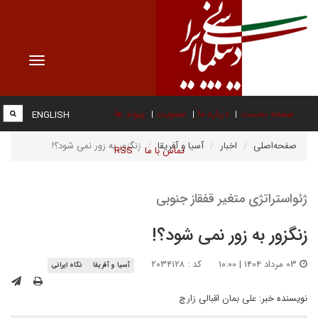
Toggle
vigation
صفحه نخست
درباره ما
عضویت
پیوند ها
ENGLISH
صفحه‌اصلی
اخبار
آسیا و آفریقا
زنگزور به زور نمی شود؟!
تماس با ما
RSS
ژئواستراتژی متغیر قفقاز جنوبی
زنگزور به زور نمی شود؟!
۰۳ مرداد ۱۴۰۴ | ۱۰:۰۰
کد : ۲۰۳۴۱۲۸
آسیا و آفریقا
نگاه ایرانی
نویسنده خبر:
علی بمان اقبالی زارچ