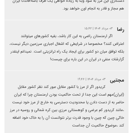
دستکاری این مرز به سود وبنا به زیاده خواهی یک طرف باشه؛قائدتا ایران
هم مجاز و قادر به انجام اون خواهد بود.
رضا
۰۳ مرداد ۱۴۰۴ | ۱۵:۴۲
اگر ارمنستان راضی به این کار باشد، بقیه کشورهای میتوانند
اعتراض کنند؟ مخصوصا در شرایطی که اشغال اجباری سرزمین دیگر نیست،
بلکه توافق میان دو کشور برای ایجاد یک راه ترانزیتی است. نمیدانم اینقدر
گزارشات منفی در ایران در این باره برای چیست!
مجتبی
۰۳ مرداد ۱۴۰۴ | ۱۹:۴۶
کریدور اگر از مرز با کشور مقابل عبور کند نظر کشور مقابل
(ایران)مهم است این جدا از تحت حاکمیت بودن ارمنستان چرا که ایران
حاضر به از دست دادن یا محدودیت دسترسی به خارج از مرز خود نیست
،مانند کریدور کم عرضی و کوهستانی مرزی بین کره شمالی و روسیه در مرز
خاکی چین که چین با وجود قدرت برتر نتوانست آن را به خاک خود اضافه
کند ،موضوع حاکمیت آن جداست