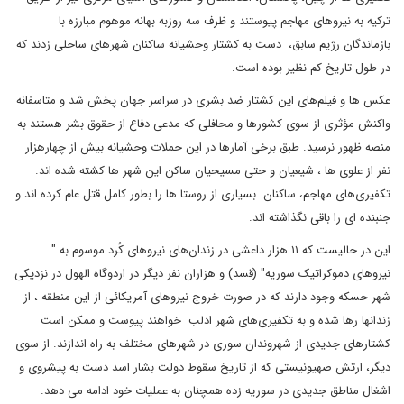
ترکیه به نیروهای مهاجم پیوستند و ظرف سه روزبه بهانه موهوم مبارزه با
بازماندگان رژیم سابق، دست به کشتار وحشیانه ساکنان شهرهای ساحلی زدند که
در طول تاریخ کم نظیر بوده است.
عکس ها و فیلم‌های این کشتار ضد بشری در سراسر جهان پخش شد و متاسفانه
واکنش مؤثری از سوی کشورها و محافلی که مدعی دفاع از حقوق بشر هستند به
منصه ظهور نرسید. طبق برخی آمارها در این حملات وحشیانه بیش از چهارهزار
نفر از علوی ها ، شیعیان و حتی مسیحیان ساکن این شهر ها کشته شده اند.
تکفیری‌های مهاجم، ساکنان بسیاری از روستا ها را بطور کامل قتل عام کرده اند و
جنبنده ای را باقی نگذاشته اند.
این در حالیست که ۱۱ هزار داعشی در زندان‌های نیروهای کُرد موسوم به "
نیروهای دموکراتیک سوریه" (قسد) و هزاران نفر دیگر در اردوگاه الهول در نزدیکی
شهر حسکه وجود دارند که در صورت خروج نیروهای آمریکائی از این منطقه ، از
زندانها رها شده و به تکفیری‌های شهر ادلب خواهند پیوست و ممکن است
کشتارهای جدیدی از شهروندان سوری در شهرهای مختلف به راه اندازند. از سوی
دیگر، ارتش صهیونیستی که از تاریخ سقوط دولت بشار اسد دست به پیشروی و
اشغال مناطق جدیدی در سوریه زده همچنان به عملیات خود ادامه می دهد.