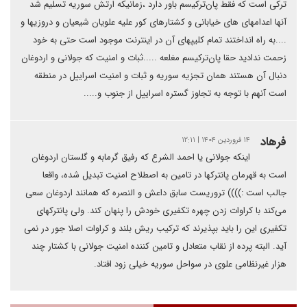
ترکی است که فقط پان‌ترکیسم باور دارد ،زمانیکه ارتش سوریه تسلیم شد
آنها اعدامهای های خیابانی و کشتارهای کور علیه علویان شیعیان و دروزیها و
....به راه انداختند تمام کلیپهای آن در اینترنت موجود است حتی به خود
زحمت ندادید حقا پان‌ترکیسم مغلعه .....ثبات و امنیت که جولانی و اردوغان
دنبال آن هستند همان تجزیه سوریه و ثبات و امنیت اسراییل در منطقه
است آنهم با توجه به تجاوز گستره اسراییل از جنوب و.....
فرهاد
۱۴ فروردین ۱۴۰۴ | ۱۲:۱۱
اینکه جولانی یا احمد الشرع که رفیق گرمابه و گلستان اردوغان
است به قهرمان پانترکها در تامین به اصطلاح امنیت تبدیل شده، واقعا
جالب است :)))) تروریست سابق داعش و النصره که همانند اردوغان سعی
می‌کند با کراوات زدن چهره تکفیری خودش را پنهان کند. ولی پانترکهای
تکفیری این را باید بپذیرند که ترکیب ریش بلند و کراوات اصلا جور در نمی
آید. البته پرده از نقاب متعادل و تامین کننده امنیت جولانی با کشتار چند
هزار غیرنظامی علوی در سواحل سوریه خیلی زود افتاد.