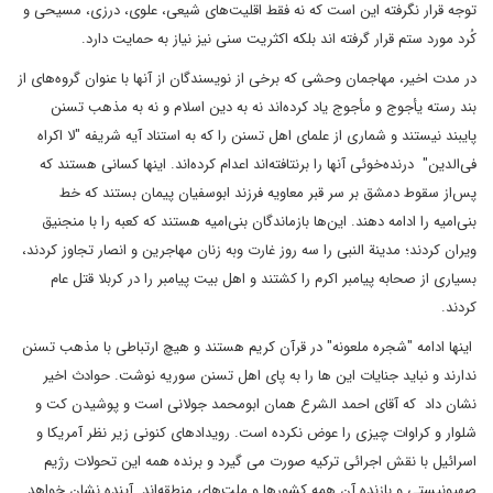
توجه قرار نگرفته این است که نه فقط اقلیت‌های شیعی، علوی، درزی، مسیحی و
کُرد مورد ستم قرار گرفته اند بلکه اکثریت سنی نیز نیاز به حمایت دارد.
در مدت اخیر، مهاجمان وحشی که برخی از نویسندگان از آنها با عنوان گروه‌های از
بند رسته یأجوج و مأجوج یاد کرده‌اند نه به دین اسلام و نه به مذهب تسنن
پایبند نیستند و شماری از علمای اهل تسنن را که به استناد آیه شریفه "لا اکراه
فی‌الدین" درنده‌خوئی آنها را برنتافته‌اند اعدام کرده‌اند. اینها کسانی هستند که
پس‌از سقوط دمشق بر سر قبر معاویه فرزند ابوسفیان پیمان بستند که خط
بنی‌امیه را ادامه دهند. این‌ها بازماندگان بنی‌امیه هستند که کعبه را با منجنیق
ویران کردند؛ مدینة النبی را سه روز غارت وبه زنان مهاجرین و انصار تجاوز کردند،
بسیاری از صحابه پیامبر اکرم را کشتند و اهل بیت پیامبر را در کربلا قتل عام
کردند.
اینها ادامه "شجره ملعونه" در قرآن کریم هستند و هیچ ارتباطی با مذهب تسنن
ندارند و نباید جنایات این ها را به پای اهل تسنن سوریه نوشت. حوادث اخیر
نشان داد که آقای احمد الشرع همان ابومحمد جولانی است و پوشیدن کت و
شلوار و کراوات چیزی را عوض نکرده است. رویدادهای کنونی زیر نظر آمریکا و
اسرائیل با نقش اجرائی ترکیه صورت می گیرد و برنده همه این تحولات رژیم
صهیونیستی و بازنده آن همه کشورها و ملت‌های منطقه‌اند. آینده نشان خواهد