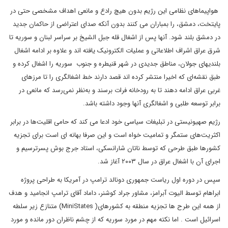
هواپیماهای نظامی این رژیم بدون هیچ رادع و مانعی اهداف مشخصی حتی در
پایتخت، دمشق، را بمباران می کنند بدون آنکه صدای اعتراضی از حاکمان جدید
در دمشق بلند شود. آنها پس از اشغال قله جبل الشیخ بر سراسر لبنان و سوریه تا
شرق عراق اشراف اطلاعاتی و عملیات الکترونیک یافته اند و علاوه بر ادامه اشغال
بلندیهای جولان، مناطق جدیدی در شهر قنیطره و جنوب سوریه را اشغال کرده و
طبق نقشه‌ای که اخیرا منتشر کرده اند قصد دارند خط اشغالگری را تا مرزهای
غربی عراق ادامه دهند تا به رودخانه فرات برسند و به‌نظر نمی‌رسد که مانعی در
برابر توسعه طلبی و اشغالگری آنها وجود داشته باشد.
رژیم صهیونیستی در تبلیغات سیاسی خود ادعا می کند که حامی اقلیت‌ها در برابر
اکثریت‌های ستمگر و تمامیت خواه است و این صرفا بهانه ای است برای تجزیه
کشورها طبق طرحی که توسط ناتان شارانسکی، استاد جرج بوش پسرترسیم و
اجرای آن با اشغال عراق در سال ۲۰۰۳ آغاز شد.
سپس در دوره اول ریاست جمهوری دونالد ترامپ در آمریکا به طراحی پروژه
ابراهام توسط الیوت آبرامز، مشاور جراد کوشنر، داماد آقای ترامپ انجامید و هدف
از همه این طرح ها تجزیه منطقه به کشورهای( Mini‌States) متنازع زیر سلطه
اسرائیل است . اما نکته مهم در مورد سوریه که از چشم ناظران دور مانده و مورد