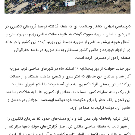
دیپلماسی ایرانی:
کشتار وحشیانه ای که هفته گذشته توسط گروه‌های تکفیری در
شهرهای ساحلی سوریه صورت گرفت به علاوه حملات نظامی رژیم صهیونیستی و
اشغال هرچه بیشتر مناطقی از سوریه توسط این رژیم، آینده این کشور را در هاله
ای از ابهام فروبرده و ماندن کشور مستقلی به نام سوریه در نقشه جغرافیائی
منطقه را دور از دسترس کرده است.
دور جدید حوادث از روز پنجشنبه ۱۶ اسفند ماه در شهرهای ساحلی غرب سوریه
آغاز شد و ساکنان این مناطق که اکثر علوی و شیعی مذهب هستند و از حملات
پراکنده و تروریستی افراد تکفیری به جان آمده بودند با اعلام شورای مقاومت
طی یک رشته عملیات کمین مسلحانه تعدادی از تکفیری ها را به هلاکت رساندند.
این تحول زنگ خطر را برای حکومت خودخوانده ابومحمد الجولانی در دمشق و
حامی آن، دولت ترکیه، به صدا در آورد.
ارتش ترکیه بلافاصله وارد عمل شد و دارو دسته‌های حدود ۱۵ سازمان تکفیری را
از شهر ادلب به منطقه ساحلی منتقل کرد. طبق گزارش‌های موثق دهها هزار نفر از
تکفیری ها از چین، پاکستان، افغانستان و کشورهای آسیای مرکزی نیز از طریق