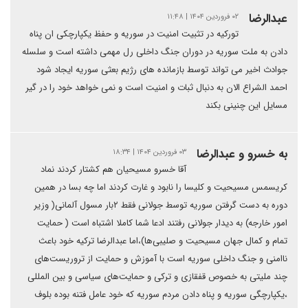
عبدالرضا
۰۲ فروردین ۱۴۰۴ | ۱۱:۴۸
تورکیه در تثبیت امنیت در سوریه و حفظ یکپارچکی ان پناه
دادن به ملت سوریه در دوران جنگ داخلی رل مهمی داشته است و سلسله
جوادث اخیر می تواند توسط بازمانده های رژیم بعثی سوریه ایجاد شود
احمد الشراع الان به دنبال ثبات و امنیت است و نمی خواهد خود را در گیر
مسایل این چنینی بکند
به خسرو و عبدالرضا
۰۳ فروردین ۱۴۰۴ | ۱۸:۳۴
آقا خسرو مسیحیان هم کشتار کردند نماد
کریسمس مسیحیت و کلیسا را نابود و غارت کردند اما چه بسا در همین
دوره به دست گرفتن سوریه توسط جولانی فقط ۲بار مسول آلمانی( وزیر
امور خارجه) به دیدار جولانی رفتند ادعا شما کاملا اشتباه است ( حمایت
تمام و کمال جهان مسیحیت و صلیبی‌ها)،اما عبدالرضا ترکیه خود باعث
ناامنی و جنگ داخلی سوریه است با آموزش و حمایت از تروریست‌های
چند ملیتی به خصوص قفقازی و ترکی و حمایت‌های سیاسی و بین المللی
،یکپارچگی سوریه و پناه دادن مردم سوریه که خود عامل فتنه بوده بلوف