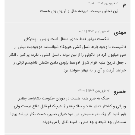
م
۰۱ فروردین ۱۴۰۴ | ۲۱:۰۶
این تحلیل نیست، عریضه حال و آرزوی وی هست.
مهدی
۰۲ فروردین ۱۴۰۴ | ۰۰:۱۶
شکست ناپذیر فقط خدای متعال است و بس ، پانترکای
فاشیست با وجود بارها نسل کشی هیچگاه نتوانستند موجودیت بیش از
سی میلیون کرد در اناتولی را از بین ببرند ، نسل کشی ، نفرت پراکنی ، انکار
، جعل تاریخ علیه اقوام شرق الاوسط بزودی دامن متعفن فاشیسم ترکی را
خواهد گرفت و آن را به قهقرا خواهد برد
خسرو
۰۲ فروردین ۱۴۰۴ | ۰۳:۰۲
جنگ به ضرر همه هست در دوران حکومت بشاراسد چقدر
ویرانی و کشتار اتفاق افتاد و حالا چقدر ؟ هیچکدام قابل دفاع نیست ولی
باور کنید اگر یک نفر مسیحی می مرد دنیای صلیبی دست بکار می‌شد بینوا
مسلمان چه شیعه و چه سنی ، ضربه نفاق را می‌خورند