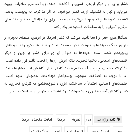
فشار بر یوان و دیگر ارزهای آسیایی را کاهش دهد، زیرا تقاضای صادراتی بهبود
می‌یابد و نیاز به تضعیف ارزها کمتر می‌شود. اما اگر مذاکرات به بن‌بست برسد،
تشدید تعرفه‌ها و تحریم‌ها می‌تواند نوسانات ارزی را افزایش دهد و بانک‌های
مرکزی آسیایی را به مداخلات گسترده‌تر وادار کند.
سیگنال‌های اخیر از آسیا تأیید می‌کند که فشار آمریکا بر ارزهای منطقه، به‌ویژه از
طریق جنگ تعرفه‌ها و تقویت دلار، تشدید شده و نبرد اقتصادی وارد مرحله‌ای
پیچیده‌تر شده است. تعرفه‌ها به عنوان ابزاری برای فشار بر چین و دیگر
اقتصادهای آسیایی، نه‌تنها تجارت، بلکه ارزش ارزها را تحت تأثیر قرار داده است.
مذاکرات احتمالی چین و آمریکا می‌تواند کلیدی برای کاهش این فشارها باشد،
اما با توجه به اختلافات موجود، چشم‌انداز کوتاه‌مدت همچنان مبهم است.
اقتصادهای آسیایی احتمالاً با مداخلات ارزی و تنوع‌بخشی به شرکای تجاری، به
دنبال کاهش آسیب‌پذیری خود خواهند بود./هوش مصنوعی و سیاست خارجی
کلید واژه ها:
دلار
تعرفه
امریکا
ایالات متحده امریکا
چین
امریکا و چین
اقتصاد آسیا
آسیا
جنگ تعرفه