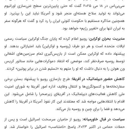
سی‌بی‌اس در ۱۸ می ۲۰۲۵ گفت که حتی پایین‌ترین سطح غنی‌سازی اورانیوم
می‌تواند به تولید سلاح هسته‌ای منجر شود و آمریکا نباید این را بپذیرد. او
همچنین مذاکره مستقیم با حکومت کنونی ایران را رد کرد و گفت که هرگونه سفر
به ایران تنها برای «تغییر رژیم» خواهد بود.
مدیریت بحران اوکراین:
روبیو اعلام کرده که پایان جنگ اوکراین سیاست رسمی
ایالات متحده است و هر دو طرف (روسیه و اوکراین) باید امتیازاتی بدهند. او
پیشنهاد داده که اوکراین ممکن است از بازپس‌گیری تمام سرزمین‌های اشغالی
توسط روسیه صرف‌نظر کند، موضعی که انتقاد دموکرات‌هایی مانند سناتور کریس
ون هولن را به دنبال داشت که او را متهم به «تسلیم شدن در برابر پوتین» کردند.
کاهش حضور دیپلماتیک در آفریقا:
طرح بازسازی روبیو با پیشنهاد بستن برخی
سفارتخانه‌ها و کنسولگری‌ها و انتقال وظایف اداره امور آفریقا به شورای امنیت
ملی کاهش فعالیت‌های دیپلماتیک در آفریقای زیرصحرا را شامل می‌شود. این
اقدام با انتقادهایی مواجه شد که معتقدند این کار نفوذ آمریکا در آفریقا را کاهش
می‌دهد و فضا را برای چین و روسیه باز می‌کند.
سیاست در قبال خاورمیانه:
روبیو از حامیان سرسخت اسرائیل است و پس از
حملات حماس در اکتبر ۲۰۲۳، پاسخ «نامتناسب» اسرائیل را خواستار شد. او