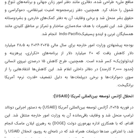
منافع ملی» طراحی شده، دفاتری مانند دفتر امور زنان جهانی و برنامه‌های تنوع و
شمول را حذف کرد. همچنین، دفتر زیرمجموعه امنیت غیرنظامی، دموکراسی و
حقوق بشر منحل شد و برخی وظایف آن به دفتر کمک‌های خارجی و بشردوستانه
منتقل شد. این تغییرات با هدف ساده‌سازی ساختار و تمرکز بر مناطق کلیدی مانند
همسایگان غربی و ایندو پسیفیکIndo-Pacific انجام شد.
بودجه پیشنهادی وزارت امور خارجه برای سال مالی ۲۰۲۵-۲۰۲۶ به ۲۸٫۵ میلیارد
دلار کاهش یافت که ۲۰ میلیارد دلار از برنامه‌های «تکراری، پرهزینه و
ایدئولوژیک» کسر شده است. همچنین، طرح کاهش ۱۵ درصدی نیروی انسانی
(حدود ۲,۰۰۰ کارمند) در دفاتر داخلی اعلام شد. این کاهش‌ها انتقادهایی را از
سوی دموکرات‌ها و برخی دیپلمات‌ها به دلیل تضعیف «قدرت نرم» آمریکا
برانگیخت.
انحلال آژانس توسعه بین‌المللی آمریکا (USAID):
در فوریه ۲۰۲۵، آژانس توسعه بین‌المللی آمریکا (USAID) به دستور اجرایی دونالد
ترامپ منحل شد و وظایف باقی‌مانده آن به وزارت امور خارجه منتقل شد. این
اقدام، که با همکاری اداره بهره‌وری دولت (DOGE) به رهبری ایلان ماسک انجام
شد، با اعتراض صدها دیپلمات همراه شد که در نامه‌ای به روبیو، انحلال USAID را