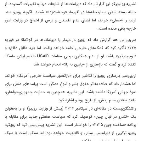
نشریه پولیتیکو نیز گزارش داد که دیپلمات‌ها از شایعات درباره تغییرات گسترده، از
جمله بسته شدن سفارتخانه‌ها در آفریقا، «وحشت‌زده» شدند. اگرچه روبیو سند
اولیه را «جعلی» خواند، اما فضای عدم اطمینان و ترس از اخراج در وزارت امور
خارجه باقی مانده است.
سی‌بی‌اس هم گزارش داد که روبیو در دیدار با دیپلمات‌ها در گواتمالا در فوریه
۲۰۲۵ تأکید کرد که کمک‌های خارجی ادامه خواهد یافت، اما باید «قابل دفاع» و
«توجیه‌پذیر» باشد. او از عدم همکاری برخی مقامات USAID با تیم ایلان ماسک
انتقاد کرد و گفت که بازسازی از «پایین به بالا» انجام خواهد شد.
ان‌بی‌سی بازسازی روبیو را تلاشی برای «بازتصور سیاست خارجی آمریکا» خواند،
اما هشدار داد که حذف دفاتر حقوق بشر و تنوع ممکن است پیامدهای منفی برای
نفوذ جهانی آمریکا داشته باشد. این نشریه همچنین به حمایت جمهوری‌خواهان،
مانند سناتور جیم ریش، از طرح روبیو اشاره کرد.
واشنگتن‌پست در مقاله‌ای در سپتامبر ۲۰۲۴ (پیش از وزارت روبیو) او را به‌عنوان
یک «تندرو در قبال چین» توصیف کرد که سیاست صنعتی جدید برای مقابله با
برنامه «ساخت چین ۲۰۲۵» را خواستار است. این نشریه پیش‌بینی کرد که رویکرد
روبیو ترکیبی از دیپلماسی سنتی و قاطعیت خواهد بود، اما ممکن است با سبک