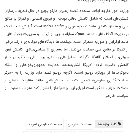
غیرمتعارف ترامپ تعارض پیدا کند.
وزارت امور خارجه ایالات متحده تحت رهبری مارکو روبیو در حال تجربه بازسازی
گسترده‌ای است که شامل کاهش دفاتر، بودجه، و نیروی انسانی، و تمرکز بر منافع
ملی و مناطق کلیدی مانند نیمکره غربی و Indo-Pacific است. آرایش دیپلماتیک
بر تقویت ائتلاف‌هایی مانند Quad، مقابله با چین و ایران، و مدیریت بحران‌هایی
مانند اوکراین و سوریه متمرکز است. دیپلمات‌ها دیدگاه‌های دوگانه‌ای دارند: برخی
از تمرکز بر منافع ملی حمایت می‌کنند، اما بسیاری از سیاسی‌سازی، کاهش نفوذ
جهانی، و انحلال USAID نگرانند. تحلیل‌های رسانه‌ای بین‌المللی با تأکید بر خطر
کاهش «قدرت نرم» آمریکا نشان‌دهنده حمایت جمهوری‌خواهان و انتقاد
دموکرات‌ها از رویکرد روبیو است. اگرچه روبیو قصد دارد وزارت را به «مرکز
سیاست‌گذاری خارجی» تبدیل کند، اما چالش‌هایی مانند مقاومت داخلی و
انتقادات جهانی ممکن است اجرای این چشم‌انداز را دشوار کند./هوش مصنوعی و
سیاست خارجی
کلید واژه ها:
سیاست خارجی
سیاست خارجی امریکا