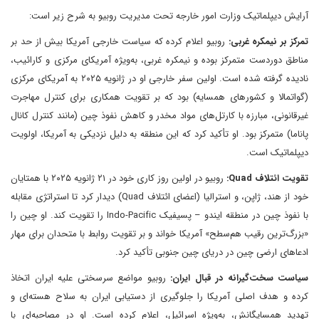
آرایش دیپلماتیک وزارت امور خارجه تحت مدیریت روبیو به شرح زیر است:
تمرکز بر نیمکره غربی:
روبیو اعلام کرده که سیاست خارجی آمریکا بیش از حد بر
مناطق دوردست متمرکز بوده و نیمکره غربی، به‌ویژه آمریکای مرکزی و کارائیب،
نادیده گرفته شده است. اولین سفر خارجی او در ژانویه ۲۰۲۵ به آمریکای مرکزی
(گواتمالا و کشورهای همسایه) بود که بر تقویت همکاری برای کنترل مهاجرت
غیرقانونی، مبارزه با کارتل‌های مواد مخدر و کاهش نفوذ چین (مانند کنترل کانال
پاناما) متمرکز بود. او تأکید کرد که این منطقه به دلیل نزدیکی به آمریکا، اولویت
دیپلماتیک است.
تقویت ائتلاف Quad:
روبیو در اولین روز کاری خود در ۲۱ ژانویه ۲۰۲۵ با همتایان
خود از هند، ژاپن، و استرالیا (اعضای ائتلاف Quad) دیدار کرد تا استراتژی مقابله
با نفوذ چین در منطقه ایندو – پسیفیک Indo-Pacific را تقویت کند. او چین را
«بزرگ‌ترین رقیب هم‌سطح» آمریکا خواند و بر تقویت روابط با متحدان برای مهار
ادعاهای ارضی چین در دریای چین جنوبی تأکید کرد.
سیاست سخت‌گیرانه در قبال ایران:
روبیو مواضع سرسختی علیه ایران اتخاذ
کرده و هدف اصلی آمریکا را جلوگیری از دستیابی ایران به سلاح هسته‌ای و
تهدید همسایگانش، به‌ویژه اسرائیل، اعلام کرده است. او در مصاحبه‌ای با