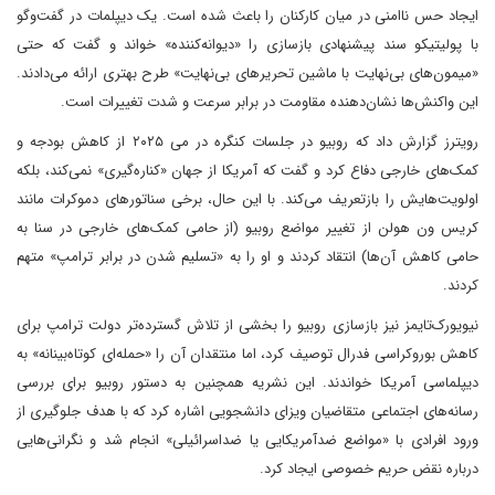
ایجاد حس ناامنی در میان کارکنان را باعث شده است. یک دیپلمات در گفت‌وگو
با پولیتیکو سند پیشنهادی بازسازی را «دیوانه‌کننده» خواند و گفت که حتی
«میمون‌های بی‌نهایت با ماشین تحریرهای بی‌نهایت» طرح بهتری ارائه می‌دادند.
این واکنش‌ها نشان‌دهنده مقاومت در برابر سرعت و شدت تغییرات است.
رویترز گزارش داد که روبیو در جلسات کنگره در می ۲۰۲۵ از کاهش بودجه و
کمک‌های خارجی دفاع کرد و گفت که آمریکا از جهان «کناره‌گیری» نمی‌کند، بلکه
اولویت‌هایش را بازتعریف می‌کند. با این حال، برخی سناتورهای دموکرات مانند
کریس ون هولن از تغییر مواضع روبیو (از حامی کمک‌های خارجی در سنا به
حامی کاهش آن‌ها) انتقاد کردند و او را به «تسلیم شدن در برابر ترامپ» متهم
کردند.
نیویورک‌تایمز نیز بازسازی روبیو را بخشی از تلاش گسترده‌تر دولت ترامپ برای
کاهش بوروکراسی فدرال توصیف کرد، اما منتقدان آن را «حمله‌ای کوتاه‌بینانه» به
دیپلماسی آمریکا خواندند. این نشریه همچنین به دستور روبیو برای بررسی
رسانه‌های اجتماعی متقاضیان ویزای دانشجویی اشاره کرد که با هدف جلوگیری از
ورود افرادی با «مواضع ضدآمریکایی یا ضداسرائیلی» انجام شد و نگرانی‌هایی
درباره نقض حریم خصوصی ایجاد کرد.