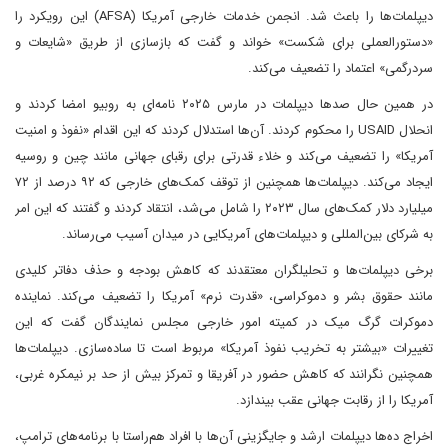
دیپلمات‌ها را باعث شد. انجمن خدمات خارجی آمریکا (AFSA) این رویکرد را
«دستورالعملی برای شکست» خواند و گفت که بازسازی از طریق «شایعات و
سردرگمی» اعتماد را تضعیف می‌کند.
در همین حال صدها دیپلمات در مارس ۲۰۲۵ نامه‌ای به روبیو امضا کردند و
انحلال USAID را محکوم کردند. آن‌ها استدلال کردند که این اقدام «نفوذ و امنیت
آمریکا» را تضعیف می‌کند و خلاء قدرتی برای رقبای جهانی مانند چین و روسیه
ایجاد می‌کند. دیپلمات‌ها همچنین از توقف کمک‌های خارجی که ۹۲ درصد از ۷۲
میلیارد دلار کمک‌های سال ۲۰۲۳ را شامل می‌شد، انتقاد کردند و گفتند که این امر
به شرکای بین‌المللی و دیپلمات‌های آمریکایی در میدان آسیب می‌رساند.
برخی دیپلمات‌ها و تحلیلگران معتقدند که کاهش بودجه و حذف دفاتر کلیدی
مانند حقوق بشر و دموکراسی، «قدرت نرم» آمریکا را تضعیف می‌کند. نماینده
دموکرات گرگ میک در کمیته امور خارجی مجلس نمایندگان گفت که این
تغییرات «بیشتر به تخریب نفوذ آمریکا» مربوط است تا ساده‌سازی. دیپلمات‌ها
همچنین نگرانند که کاهش حضور در آفریقا و تمرکز بیش از حد بر نیمکره غربی،
آمریکا را از رقابت جهانی عقب بیندازد.
اخراج ده‌ها دیپلمات ارشد و جایگزینی آن‌ها با افراد هم‌راستا با برنامه‌های ترامپ،