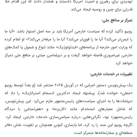
تهدیدی برای رهبری و امنیت آمریکا دانستند و هشدار دادند که این اقدام خلأ
قدرتی برای چین و روسیه ایجاد می‌کند.
تمرکز بر منافع ملی:
روبیو تأکید کرده که سیاست خارجی آمریکا باید بر سه اصل استوار باشد: «آیا ما
را ایمن‌تر می‌کند؟ آیا ما را قوی‌تر می‌کند؟ آیا ما را مرفه‌تر می‌کند؟» او اعلام کرده
که وزارت امور خارجه از برنامه‌های «ایدئولوژیک» مانند تنوع و شمول یا کمک‌های
خارجی غیرضروری فاصله خواهد گرفت و بر دیپلماسی مبتنی بر منافع ملی تمرکز
خواهد کرد.
تغییرات در خدمات خارجی:
یک پیش‌نویس دستور اجرایی که در آوریل ۲۰۲۵ منتشر شد (و بعداً توسط روبیو
«جعلی» خوانده شد)، پیشنهاد ایجاد «دکترین انسجام استراتژیک» را داد که
دیپلمات‌ها را به اجرای سیاست‌های رئیس‌جمهور ملزم می‌کرد. این پیش‌نویس،
که شامل معیارهای استخدام مانند «کاریزما» و «هم‌راستایی با دیدگاه
رئیس‌جمهور» بود، نگرانی‌هایی درباره سیاسی‌سازی خدمات خارجی ایجاد کرد.
اگرچه روبیو این سند را رد کرد، اما بازسازی کنونی همچنان بر تقویت نقش دفاتر
منطقه‌ای و سفارتخانه‌ها متمرکز است.