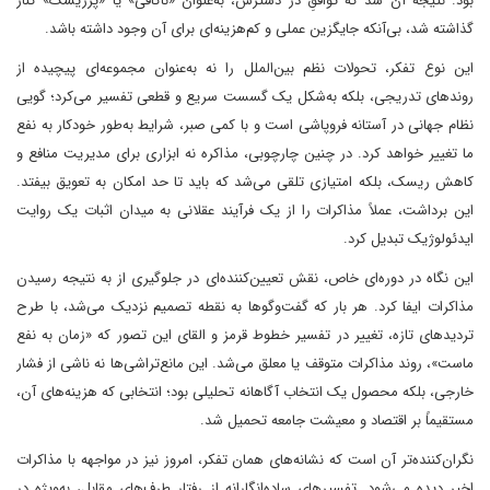
بود. نتیجه آن شد که توافقِ در دسترس، به‌عنوان «ناکافی» یا «پرریسک» کنار
گذاشته شد، بی‌آنکه جایگزین عملی و کم‌هزینه‌ای برای آن وجود داشته باشد.
این نوع تفکر، تحولات نظم بین‌الملل را نه به‌عنوان مجموعه‌ای پیچیده از
روندهای تدریجی، بلکه به‌شکل یک گسست سریع و قطعی تفسیر می‌کرد؛ گویی
نظام جهانی در آستانه فروپاشی است و با کمی صبر، شرایط به‌طور خودکار به نفع
ما تغییر خواهد کرد. در چنین چارچوبی، مذاکره نه ابزاری برای مدیریت منافع و
کاهش ریسک، بلکه امتیازی تلقی می‌شد که باید تا حد امکان به تعویق بیفتد.
این برداشت، عملاً مذاکرات را از یک فرآیند عقلانی به میدان اثبات یک روایت
ایدئولوژیک تبدیل کرد.
این نگاه در دوره‌ای خاص، نقش تعیین‌کننده‌ای در جلوگیری از به نتیجه رسیدن
مذاکرات ایفا کرد. هر بار که گفت‌وگوها به نقطه تصمیم نزدیک می‌شد، با طرح
تردیدهای تازه، تغییر در تفسیر خطوط قرمز و القای این تصور که «زمان به نفع
ماست»، روند مذاکرات متوقف یا معلق می‌شد. این مانع‌تراشی‌ها نه ناشی از فشار
خارجی، بلکه محصول یک انتخاب آگاهانه تحلیلی بود؛ انتخابی که هزینه‌های آن،
مستقیماً بر اقتصاد و معیشت جامعه تحمیل شد.
نگران‌کننده‌تر آن است که نشانه‌های همان تفکر، امروز نیز در مواجهه با مذاکرات
اخیر دیده می‌شود. تفسیرهای ساده‌انگارانه از رفتار طرف‌های مقابل، به‌ویژه در