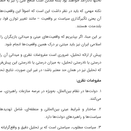
نه‌تنها ناکارآمد خواهند بود بلکه ممکن است منافع ملی را نیز به خطر 
نکته مهمی که باید در نظر داشت این است که اصولاً این واقعیت‌
آن یعنی تأثیرگذاری سیاست بر واقعیت – مانند تغییر توازن قوا، با
بلندمدت هستند.
بر این مبنا، اگر بپذیریم که واقعیت‌های عینی و میدانی بازیگران ر
اسلامی ایران نیز باید مبتنی بر درک همین واقعیت‌ها انجام شود.
پیش از ارائه تحلیل، ضروری است مفروضات نظری و میدانی آن را 
درستی یا نادرستی تحلیل، به میزان درستی یا نادرستی این پیش‌فر
که تحلیل نیز در همان حد معتبر باشد؛ در غیر این صورت، نتایج ت
مفروضات نظری:
۱. دولت‌ها در نظام بین‌الملل، به‌ویژه در عرصه منازعات راهبردی
می‌کنند.
۲. ساختار و شرایط عینی بین‌المللی و منطقه‌ای، شامل تهدیده
سیاست‌ها و راهبردهای دولت‌ها دارد.
۳. سیاست مطلوب، سیاستی است که بر تحلیل دقیق و واقع‌گرایانه از مقدورات (توانمندی‌ها) و محذورات (محدودیت‌ها) استوار باشد.