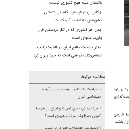
پاکستان علیه هیچ کشوری نیست
زاکانی: پیام «پیمان مکه» بی‌اعتمادی
کشورهای منطقه به آمریکاست
یمن: هر کشوری که در کنار عربستان قرار
بگیرد، متجاوز است
دفتر حفاظت منافع ایران در قاهره: ترامپ
التماس‌کننده توافقی است که خود ویران کرد
مطالب مرتبط
د بر پایه
سیاست هسته‌ای، توسعه ملی و آینده
است‌گذاری
دیپلماسی ایران
چرا «مذاکره» بین آمریکا و ایران در شرایط
یط خارجی
کنونی صرفاً یک سراب راهبردی است؟
ار باشند،
دیپلماسی هسته‌ای، فعلا در بن‌بست