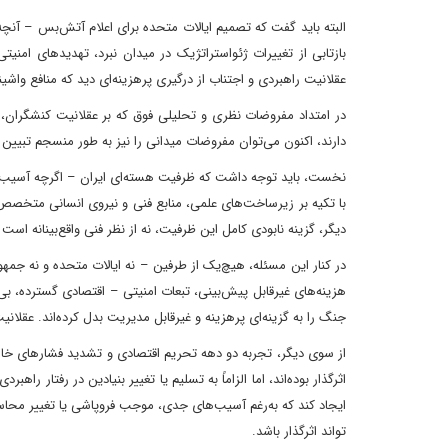
البته باید گفت که تصمیم ایالات متحده برای اعلام آتش‌بس – آنچه 
بازتابی از تغییرات ژئو‌استراتژیک در میدان نبرد، تهدیدهای امنی
عقلانیت راهبردی و اجتناب از درگیری پرهزینه‌ای دید که منافع واشی
در امتداد مفروضات نظری و تحلیلی فوق که بر عقلانیت کنشگران، ت
دارند، اکنون می‌توان مفروضات میدانی را نیز به طور منسجم تبیین کر
نخست، باید توجه داشت که ظرفیت هسته‌ای ایران – اگرچه آسیب دید
با تکیه بر زیرساخت‌های علمی، منابع فنی و نیروی انسانی متخصص، تو
دیگر، گزینه نابودی کامل این ظرفیت، نه از نظر فنی واقع‌بینانه است و
در کنار این مسئله، هیچ‌یک از طرفین – نه ایالات متحده و نه جمهو
هزینه‌های غیرقابل پیش‌بینی، تبعات امنیتی – اقتصادی گسترده، بی
جنگ را به گزینه‌ای پرهزینه و غیرقابل مدیریت بدل کرده‌اند. عقلان
از سوی دیگر، تجربه دو دهه تحریم اقتصادی و تشدید فشارهای خارجی
اثرگذار بوده‌اند، اما الزاماً به تسلیم یا تغییر بنیادین در رفتار ر
ایجاد کند که به‌رغم آسیب‌های جدی، موجب فروپاشی یا تغییر محاس
تواند اثرگذار باشد.