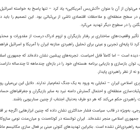
می‌توان از آن با عنوان «آتش‌بس آمریکایی» یاد کرد – تنها پاسخ به خواسته اسرائیل ن
تی در سطح منطقه‌ای و ملاحظات اقتصادی ناشی از بی‌ثباتی بود. این تصمیم را باید 
نگتن را در سطوح دیگر تهدید می‌کرد.
أثیر واقعیت‌های ساختاری بر رفتار بازیگران و لزوم ادراک درست از مقدورات و محذو
د تا پایه‌ای تجربی و عینی برای تحلیل راهبردی منازعه ایران با آمریکا و اسرائیل فراه
ه است – اما کاملاً قابل احیاست. تجربه‌های پیشین نشان داده‌اند که جمهوری اسلا
ان بازسازی و بازیابی برنامه هسته‌ای خود را در بازه‌ای چندماهه تا چندساله داراست.
 نه از نظر راهبردی پایدار.
ری اسلامی ایران – تمایلی به ورود به یک جنگ تمام‌عیار ندارند. دلایل این بی‌میلی 
‌ثبات‌سازی منطقه‌ای و احتمال گسترش دامنه نبرد به سایر بازیگران و جغرافیاهای ح
یت راهبردی حکم می‌کند که هر دو طرف به‌دنبال اجتناب از چنین سناریویی باشند.
، به‌ویژه در قالب سیاست فشار حداکثری نشان داده که چنین ابزارهایی اگرچه بر اقت
اهبردی جمهوری اسلامی منجر نشده‌اند. ایران توانسته در کوتاه‌مدت و میان‌مدت نوعی سازوک
به راهبردی‌اش نشده است. بنابراین تهدیدهای کنونی مبنی بر فعال سازی مکانیسم ماش