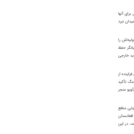
س برای آنها
یدان نبرد
لیه‌اش را
یانگر حفظ
دید خارجی
اینده از
جنگ تأکید
آویو منجر
ابی منافع
افغانستان
، در این