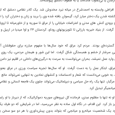
رشان یا بی‌تفاوت مانده‌اند یا به صفوف دمشق پیوسته‌اند.
ن افراطی وابسته به احمدشرع در میانه نبرد مخدوش شد. یک کادر نظامی دمشق که از
ه شدن یک دختر مبارز کرد، گیسوان بافته شده وی را برید و زنان و دختران کرد را ت
زودی کنش های مدنی و اعتراضات خیابانی را از عراق تا سوریه و از خاورمیانه تا اروپا
کمپین های حمابتی برای رساندن کمک به آوارگان کرد سوری شکل گرفت. از بنیاد خیریه بارزانی تا تلویزیونهای رود
رده‌ای بودند. مردم کرد عراق که خود سال‌ها با مفهوم مبارزه برای حقوقشان آشن
 فضایی سرشار از خشم و همبستگی شکل گرفت. اما این شور و هیجان مردمی، یک روی 
 وارد عمل نمیشد، بحران می‌توانست به سرعت به درگیری‌های داخلی در اقلیم نیز دامن 
عراق، ابتکار عمل را به دست گرفت. او که سال‌ها تجربه سیاست ورزی در عراق بعنوا
ت، به خوبی می‌دانست که شعار و احساسات و کنشهای نمادین به تنهایی نمی‌تواند مانع 
گبار، تنها یک راه حل سیاسی و دیپلماتیک می‌تواند جلوی یک فاجعه انسانی و نظامی 
میانجیگر تبدیل کرد.
نه تنها با مظلوم عبدی، فرمانده کل نیروهای سوریه دموکراتیک، که از دیرباز با او راب
از کرد. این اقدام، در نگاه اول ساده به نظر می‌رسید، اما در شرایطی که دو طرف یکد
جود یک شخصیت میانه‌رو و میانجی که بتواند بدون پیش‌داوری با هر دو سو سخن ب