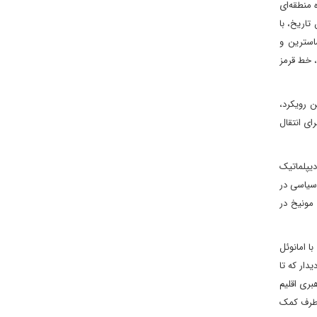
 منطقه‌ای
تاریخ، با
استرین و
طات این نیرو با پ.ک.ک، خط قرمز
ن رویکرد،
رای انتقال
اظهارات، یک حرکت دیپلماتیک
 سیاسی در
مونیخ در
ا امانوئل
دار که تا
بری اقلیم
 طرف کمک