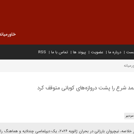
خاورمیانه
خست
درباره ما
عضویت
پیوند ها
تماس با ما
RSS
رمیانه
حمد شرع را پشت دروازەهای کوبانی متوقف کرد
سردبیر
قباد آرش در یادداشتی برای دیپلماسی ایرانی می نویسد: به طور خلاصه، نیچروان بارزانی در بحران ژانویه ۲۰۲۶، یک دیپلماسی چند