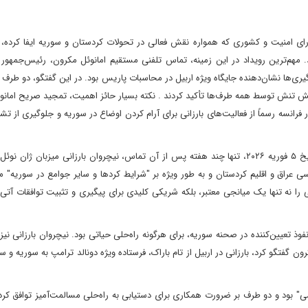
شورای امنیت و کشوری که همواره نقش فعالی در تحولات کردستان و سوریه ایفا کرده، 
 مهم‌ترین رویداد در این زمینه، تماس تلفنی مستقیم امانوئل مکرون، رئیس‌جمهور ف
ه ۲۰۲۶ بود. این تماس در اوج درگیری‌ها نشان‌دهنده جایگاه ویژه اربیل در محاسبات پاریس بود. در این گفتگو، دو ط
کاهش تنش توسط همه طرف‌ها تأکید کردند . نکته بسیار حائز اهمیت، تمجید صریح امان
فرانسه رسماً از فعالیت‌های بارزانی برای آرام کردن اوضاع در سوریه و جلوگیری از تش
اما این سطح از همکاری به یک تماس تلفنی محدود نشد. در تاریخ ۵ فوریه ۲۰۲۶، تنها چند هفته پس از آن تماس، نیچروان بارزانی میزبان ژ
سی عراق و اقلیم کردستان و به طور ویژه بر "شرایط کردها و سایر جوامع در سوریه" مت
نی را نه تنها یک میانجی معتبر، بلکه شریکی کلیدی برای پیگیری و تثبیت توافقات آتی
وذ تعیین‌کننده در صحنه سوریه، برای هرگونه راه‌حلی حیاتی بود. نیچروان بارزانی نی
نگتن برقرار کرد. در همان روز ۱۷ ژانویه ۲۰۲۶ که با مکرون گفتگو کرد، بارزانی در اربیل از تام باراک، فرستاده ویژه دونالد ترامپ به سوری
 بود و دو طرف بر ضرورت همکاری برای دستیابی به راه‌حلی مسالمت‌آمیز توافق کرد