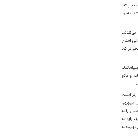
 پذیرفتند
مشق متعهد
 می‌شدند،
انی امکان
جی‌گر کرد
دیپلماتیک
ت او مانع
.
ارتر است.
 این پیروزی،
تان را به
اورمیانه معرفی کرد. برای درک عمق نقش‌آفرینی نیچروان بارزانی در بحران ژانویه ۲۰۲۶ سوریه، باید به
 نهایت به