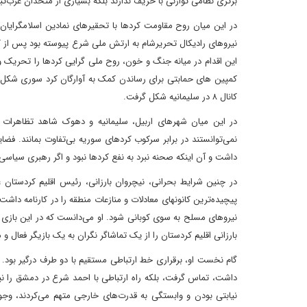
برتری نظامی توازنی با حریف ندارند بلکه بسیاری از متحدان عرب‌تبا
در این میان روح مقاومت کردها با تحقیرهای نمادین اسلامگرایا
نیروهای رادیکال تحریرشام به ارتش ملی شرع پیوسته بود پس از کشت
این اقدام در میانه جنگ و خون، روح ملی گرایی کردها را تحریک و ب
کانال ۸ در سلیمانیه شکل گرفت.
در این میان شهرهای اربیل، سلیمانیه و دهوک شاهد تظاهرات گست
نمی‌توانستند در برابر سرکوب کردهای سوریه بی‌تفاوت بمانند.
داشت و آن اینکه صحنه نبرد به نفع کردها نبود و اگر رهبری سیاسی
در چنین شرایط بحرانی، نیچروان بارزانی، رئیس اقلیم کردستان 
پیچیده‌ترین کانونهای معادلات و منازعات منطقه را در کارنامه داش
نیروهای مسلح به سوی کوبانی شود. او می‌دانست که در این بازی مر
بارزانی اقلیم کردستان را از یک تماشاگر نگران به یک بازیگر فعال و 
گام نخست او، برقراری خط ارتباطی مستقیم با دو طرف درگیر بود. او 
داشت، تماس گرفت، بلکه راه ارتباطی با احمد شرع در دمشق را نیز ب
نیابتی بودن و وابستگی به قدرت‌های خارجی متهم می‌کردند، و