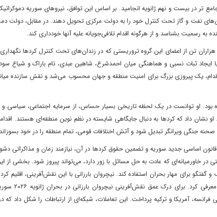
تر در بیست و نهم ژانویه انجامید. بر اساس این توافق، نیروهای سوریه دموکراتیک
ان‌های نفت و گاز تحت کنترل خود را به دولت مرکزی تحویل دهند. در مقابل، دولت د
 به رسمیت بشناسد و از هرگونه اقدام تلافی‌جویانه علیه آنها خودداری کند.
 هزاران تن از اعضای این گروه تروریستی که در زندان‌های تحت کنترل کردها نگهداری
با ایجاد ثبات نسبی و هماهنگی میان احمدشرع، شاهین عبدی، تام باراک و شیاع سود
 اقدام، یک پیروزی بزرگ برای امنیت منطقه و جهان محسوب می‌شد و نقش سازنده میان
ده بود. او توانست در یک لحظه تاریخی بسیار حساس، از سرمایه اجتماعی، سیاسی و 
 او نشان داد که کردها به دنبال جایگاهی شایسته در نظم نوین منطقه‌ای هستند. اقداما
به صحنه جنگی ویرانگر تبدیل شود و آتش اختلافات قومی، تمام منطقه را در خود بسوزاند
قانون اساسی جدید سوریه و تضمین حقوق کردها در آن، نیازمند زمان و مذاکراتی دشو
بت کرد که دیپلماسی، حتی در خاورمیانه‌ای که عادت به حل مسائل با زور دارد، می‌تواند پیروز شود. بخشی از
 گفتگو برای مهار بحران استفاده کند. نیچروان بارزانی با این نقش‌آفرینی، اقلیم کردس
عنوان یک بازیگر مثبت و تأثیرگذار در معادلات پیچیده خ
ی فرانسه، آمریکا و ترکیه پرداخت. این تعاملات، شبکه‌ای از ارتباطات را شکل داد که در