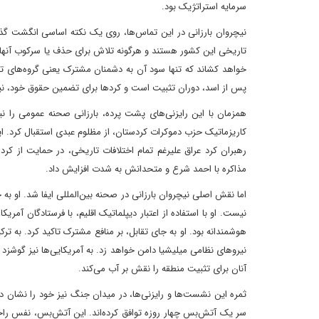
سرمایه استراتژیک بود.
نیچروان بارزانی در این تماس‌ها، روی یک نکته اساسی انگشت گذا
تاریخی این کشور هستند و هرگونه تلاش برای حذف یا سرکوب آنها، 
خواهد کشاند که تنها سود آن به دشمنان مشترک یعنی گروه‌های ترور
پس از اسد، دوران تثبیت است و کردها برای تضمین حقوق خود، نیازمن
همزمان با این رایزنی‌های پشت پرده، بارزانی صحنه عمومی را نیز
کاریزماتیک حزب دموکرات کردستان، از مظلوم عبدی استقبال کرد. ا
رهبران کرد عراق علیرغم تمام اختلافات تاریخی، در حمایت از کر
مذاکره‌ با احمد شرع و متحدانش به شدت افزایش داد.
اما نقش اصلی نیچروان بارزانی در صحنه بین‌المللی ایفا شد. او 
نیست. او با استفاده از اعتبار دیپلماتیک اقلیم، با فرستادگان آمریک
هوشمندانه بود. او به جای تقابل، بر منافع مشترک تاکید کرد. به تر
نیروهای نظامی میلیشیا دامن خواهد زد. به آمریکایی‌ها نیز گوشزد 
آنان برای تثبیت منطقه را نقش بر آب می‌کند.
ثمره این نشست‌ها و رایزنی‌ها، در میدان جنگ نیز خود را نشان دا
سر یک آتش‌بس چهار روزه توافق کرده‌اند. این آتش‌بس، نفس راحتی