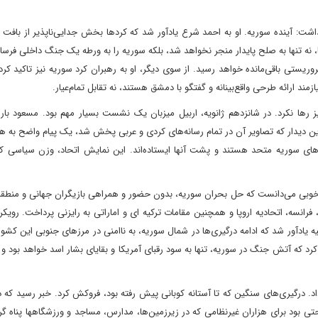
شت: آینده سوریه. او به احمد شرع یادآور شد که کردها بخش جدایی‌ناپذیر از بافت
نه تنها به صلح پایدار منجر نخواهد شد، بلکه سوریه را به ورطه یک جنگ داخلی فرس
یستی باقی‌مانده خواهد رسید. از سوی دیگر، او به رهبران کرد سوریه نیز تاکید کرد
د ارائه طرحی واقع‌بینانه و گفتگو با دمشق هستند، نه تقابل تمام‌عیار.
 رها نکرد. در شانزدهم ژانویه، اربیل میزبان یک نشست بسیار مهم بود. مسعود بارز
ین دیدار که تصاویر آن در تمام رسانه‌های کردی و عربی پخش شد، یک پیام واضح به 
دهای سوریه متحد هستند و پشت آنها ایستاده‌اند. این نمایش اتحاد، وزن سیاسی کر
به خوبی می‌دانست که حل بحران سوریه، بدون حضور و همراهی بازیگران جهانی و منطق
ا، فرانسه، اتحادیه اروپا و همچنین مقامات ترکیه ای و اماراتی به رایزنی پرداخت. رویکرد
کیه یادآور شد که ادامه درگیری‌ها در شمال سوریه، به ناامنی در مرزهای جنوبی این کشو
کرد که آتش جنگ در سوریه، تنها به سود رقبای آمریکا و بقایای بشار اسد خواهد بود و
د. درگیری‌های سنگین که تا آستانه کوبانی پیش رفته بود، فروکش کرد. خبر رسید که 
 بود برای هزاران غیرنظامی که در زیرزمین‌ها، مدارس، مساجد و ورزشگاهها پناه گرف