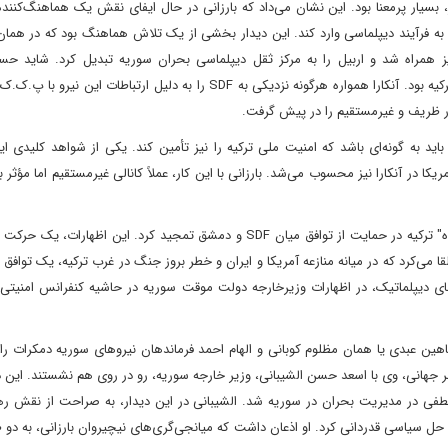
، بسیار پرمعنا بود. این نشان می‌داد که بارزانی در حال ایفای نقش یک هماهنگ‌کننده
ا به فرآیند دیپلماسی وارد کند. این دیدار بخشی از یک تلاش هماهنگ بود که در همان 
یز همراه شد و اربیل را به مرکز ثقل دیپلماسی بحران سوریه تبدیل کرد. شاید حس
پیچیده‌ترین وجه نقش‌آفرینی نیچروان بارزانی، مدیریت رابطه با ترکیه بود. آنکارا همواره هرگونه نزدیکی به SDF را به دلیل ارتبا
ر ظریف و غیرمستقیم را در پیش گرفت.
 باید به گونه‌ای باشد که امنیت ملی ترکیه را نیز تأمین کند. یکی از شواهد کلیدی ای
یکا در آنکارا نیز محسوب می‌شد. بارزانی با این کار، عملاً کانالی غیرمستقیم اما مؤثر ب
علاوه بر این، او در مصاحبه‌های خود در همان ایام، از نقش "سازنده" ترکیه در حمایت از توافق میان SDF و دمشق تمجید کرد. این 
 القا می‌کرد که در میانه منازعه آمریکا و ایران و خطر بروز جنگ در غرب ترکیه، یک توافق
های دیپلماتیک، در اظهارات وزیرخارجه دولت موقت سوریه در حاشیه کنفرانس امنیتی 
اهین عبدی یا همان مظلوم کوبانی و الهام احمد فرماندهان نیروهای سوریه دمکرات را ب
ر جهانی، وی با اسعد حسن الشیبانی، وزیر خارجه سوریه، رو در روی هم نشستند. این دی
 عطفی در مدیریت بحران در سوریه شد. الشیبانی در این دیدار، به صراحت از نقش ره
ل سیاسی قدردانی کرد. او اذعان داشت که میانجی‌گری‌های نیچیروان بارزانی، به دو