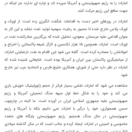
امارات را به رژیم صهیونیستی و آمریکا سپرده اند و چاره ای ندارند جز اینکه در
جهت منافع این رژیم حرکت کنند.
امارات در روزهای اخیر دست به اقدامات شگفت انگیزی زده است: از اوپک و
اوپک پلاس خارج شده تا مجبور به رعایت سهمیه تولید نفت نباشد و این کار به
عنوان اقدامی علیه عربستان سعودی، تحلیل شده که بزرگترین صادرکننده نفت در
اوپک است. امارات همچنین ۱۵ هزار تکنسین و کارگر شیعه پاکستانی را اخراج و
اموالشان را مصادره کرده است. گفته می شود این اقدام به علت نارضایتی امارات
از میانجیگری پاکستان بین ایران و آمریکا بوده است. شایعاتی شنیده شده که
امارات در نظر دارد حتی از شورای همکاری خلیج فارس و اتحادیه عرب نیز خارج
شود.
مشاهده می شود که امارات نقشی بسیار فراتر از حجم ژئوپلیتیک خویش بازی
می کند و خود را به شکل خط اول جبهه جنگ تحمیلی آمریکا و رژیم
صهیونیستی علیه جمهوری اسلامی ایران در آورده است. ما البته در چارچوب
حسن همجواری، خود را درگیر با امارات نمی دانیم، بلکه با آمریکا و رژیم
صهیونیستی در حال جنگ هستیم. رژیم صهیونیستی پایگاه های متعدد
جاسوسی و امنیتی در امارات ایجاد کرده و جالب است که در سال گذشته میلادی
۵/۱ میلیون صهیونیست یعنی به اندازه کل جمعیت بومی امارات از این کشور