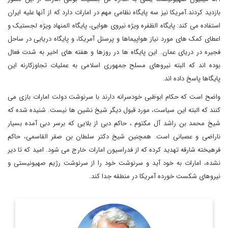
بازدید کردند.آمریکا نیز سه پایگاه نظامی مهم در امارات دارد که از آنها علیه ایران
استفاده می کند: پایگاه الظفره ویژه نیروی هوایی، پایگاه المنهاد ویژه لجستیک و
اعطای کمک های مورد نیاز هواپیماها و پرسنل آمریکا، و پایگاه دریایی در ساحل
فجیره در دریای عمان. این پایگاه ها در روزها و هفته های اخیر به شدت فعال
بوده اند که البته نیروهای مسلح جمهوری اسلامی به عملیات تجاوزکارنه این
پایگاها پاسخ داده اند.
واضح است که حکام ابوظبی خودسرانه دارند با سرنوشت دولت امارات بازی می
کنند که البته این سیاست، مورد قبول دیگر شیخ نشین ها نیست. شنیده شده که
شیخ محمد بن راشد آل مکتوم ، حاکم دبی از بلایی که برسر دبی آمده بسیار
ناراضی و عصبانی است. همچنین شیخ دکتر سلطان بن صقر القاسمی، حاکم
فرهیخته شارقه تهدید کرده که از فدراسیون امارات خارج می شود. امید که تا دیر
نشده، امارات به خود آید و سرنوشت خود را از سرنوشت رژیم صهیونیستی و
نیروهای شکست خورده آمریکا در منطقه جدا کند.
کارشناس مسائل خاورمیانه و جهان عرب