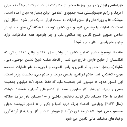
دیپلماسی ایرانی:
در این روزها سخن از مشارکت دولت امارات در جنگ تحمیلی
آمریکا و رژیم صهیونیستی علیه جمهوری اسلامی ایران بسیار به میان آمده است.
موشک ها و پهپادهایی از سوی امارات به سمت ایران شلیک می شود. سؤال این
است که امارات را چه می شود و این کشور کوچک با شکنندگی های بسیار، در
ساحل جنوبی خلیج فارس چه منافعی دارد و چرا باوجود همه مخاطرات، وارد
چنین ماجراجویی هایی می شود؟
مقدمتا توضیح دهیم که این کشور در اواخر سال ۱۹۷۱ و اوائل ۱۹۷۲ زمانی که
انگلستان از خلیج فارس خارج می شد، از اتحاد هفت شیخ نشین ابوظبی، دبی،
شارقه(شارجه)، عجمان، ام القوین، رأس الخیمه و فجیره به نام «امارات متحده
عربی» تشکیل شد. حاکم ابوظبی، رئیس دولت و حاکم دبی، نخست وزیر است.
این کشور حدود ۱۰ میلیون نفر جمعیت دارد که فقط حدود ۵/۱ میلیون جمعیت
بومی و بقیه، نیروهای کار خارجی عمدتا از کشورهای آسیایی هستند. دولت
امارات با ۴۵۰ میلیارد دلار تولید ناخالص داخلی و ۱۰۰ میلیارد دلار درآمد سالانه
(سال ۲۰۲۲) چهارمین اقتصاد بزرگ غرب آسیا و یکی از ۱۰ کشور ثروتمند جهان
محسوب می شود. ۸۵ درصد این درآمد از فروش نفت و گاز، و بقیه از گردشگری
و نهادهای مختلف مالی تامین می شود.