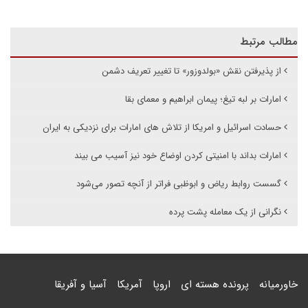
مطالب مرتبط
از پذیرفتن نقش «بولدوزور» تا تغییر تعریف دشمن
امارات بر لبه تیغ؛ پیمان ابراهیم و معمای بقا
حسادت اسرائیل و امریکا از تلاش های امارات برای نزدیکی به ایران
امارات بداند با امنیتی کردن اوضاع خود نیز آسیب می بیند
گسست روابط ریاض و ابوظبی فراتر از آنچه تصور می‌شود
نگرانی از یک معامله پشت پرده
خاورمیانه
پرونده هسته ای
اروپا
آمریکا
آسیا و آفریقا