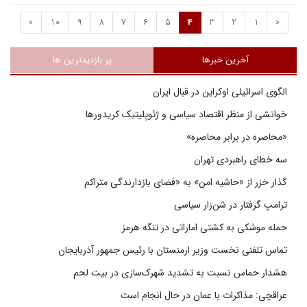
»
10
9
8
7
6
5
4
3
2
1
«
آخرین خبرها
پر بازدیدترین ها
الگوی اسرائیلی اوکراین در قبال ایران
خوانشی از منظر اقتصاد سیاسی و ژئوپلیتیک کریدورها
«محاصره در برابر محاصره»
سه خطای راهبردی تهران
گذار خزر از «حاشیه امن» به «فضای بازدارندگی متراکم
ترامپ گرفتار در شن‌زار سیاسی
حمله موشکی به کشتی اماراتی در تنگه هرمز
تماس تلفنی نخست وزیر ارمنستان با رئیس جمهور آذربایجان
هشدار حماس نسبت به تشدید شهرک‌سازی در بیت‌ لحم
عراقچی: مذاکرات با عمان در حال انجام است