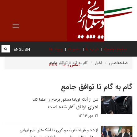
Toggle
vigation
صفحه نخست
درباره ما
عضویت
پیوند ها
ENGLISH
صفحه‌اصلی
اخبار
گام به گام تا توافق جامع
تماس با ما
RSS
گام به گام تا توافق جامع
قبل از آنکه اوباما دستور برجام را امضا کند
اجرای توافق آغاز شده است
۲۱ مهر ۱۳۹۴
از داد و فریاد ظریف و کری تا اشک‌های تیم ایرانی