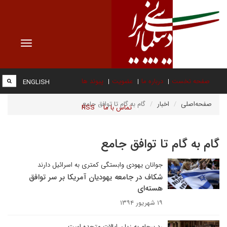
Toggle
vigation
صفحه نخست
درباره ما
عضویت
پیوند ها
ENGLISH
صفحه‌اصلی
اخبار
گام به گام تا توافق جامع
تماس با ما
RSS
گام به گام تا توافق جامع
جوانان یهودی وابستگی کمتری به اسرائیل دارند
شکاف در جامعه یهودیان آمریکا بر سر توافق
هسته‌ای
۱۹ شهریور ۱۳۹۴
رد برجام به زیان ایالات متحده است