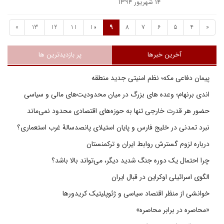
۱۴ شهریور ۱۳۹۴
»
13
12
11
10
9
8
7
6
5
4
«
آخرین خبرها
پر بازدیدترین ها
پیمان دفاعی مکه؛ نظم امنیتی جدید منطقه
اندی برنهام؛ وعده های بزرگ در میان محدودیت‌های مالی و سیاسی
حضور هر قدرت خارجی تنها به حوزه‌های اقتصادی محدود نمی‌ماند
نبرد تمدنی در خلیج فارس و پایان استیلای پانصدسالۀ غرب استعماری؟
درباره لزوم گسترش روابط ایران و ترکمنستان
چرا احتمال یک دوره جنگ شدید دیگر، می‌تواند بالا باشد؟
الگوی اسرائیلی اوکراین در قبال ایران
خوانشی از منظر اقتصاد سیاسی و ژئوپلیتیک کریدورها
«محاصره در برابر محاصره»