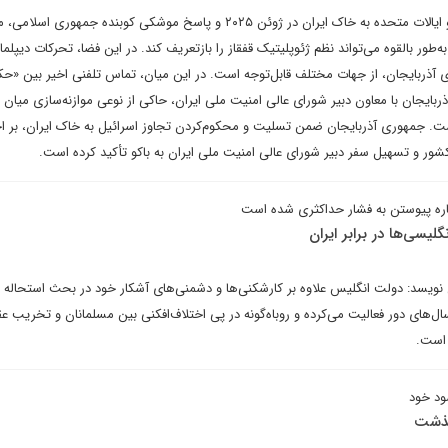
پس از حمله هماهنگ اسرائیل و ایالات متحده به خاک ایران در ژوئن ۲۰۲۵ و پاسخ موشکی کوبنده جمهوری
طور بالقوه می‌تواند نظم ژئوپلیتیک قفقاز را بازتعریف کند. در این فضا، تحرکات دیپلم
 آذربایجان، از جهات مختلف قابل‌توجه است. در این میان، تماس تلفنی اخیر بین «ح
بایجان با معاون دبیر شورای عالی امنیت ملی ایران، حاکی از نوعی موازنه‌سازی میان
 است. جمهوری آذربایجان ضمن تسلیت و محکوم‌کردن تجاوز اسرائیل به خاک ایران، بر ا
شور و تسهیل سفر دبیر شورای عالی امنیت ملی ایران به باکو تأکید کرده است.
رباره پیوستن به فشار حداکثری شده است
لیسی‌ها در برابر ایران
 نویسد: دولت انگلیس علاوه بر کارشکنی‌ها و دشمنی‌های آشکار خود در بحث استحاله ع
سال‌های دور فعالیت می‌کرده و روباه‌گونه در پی اختلاف‌افکنی بین مسلمانان و تخریب عق
 است.
ود خود
گذشت