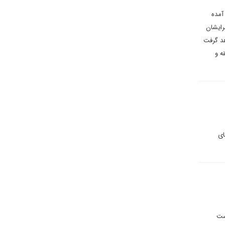
آمده
رایشان
هد گرفت
ه و
ای
یاست