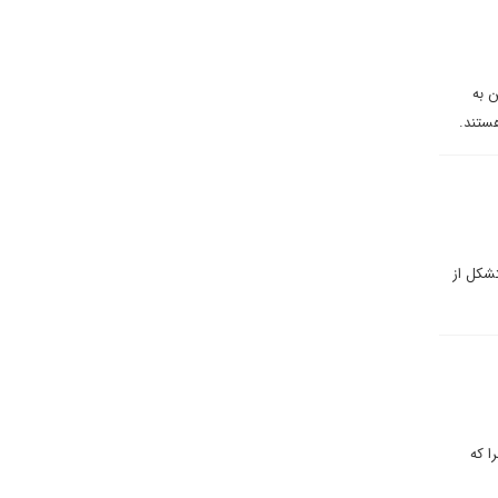
 به
هستند.
تشکل از
ا که