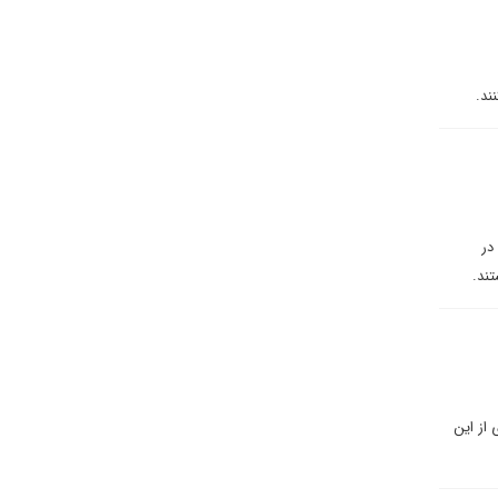
ند.
در
ند.
 از این