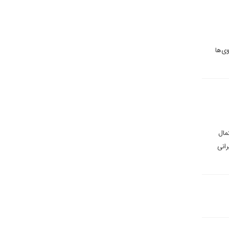
ی‌ها
مال
رانی