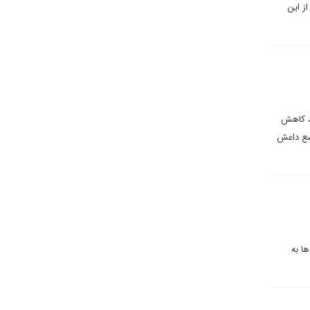
ز این
مآرب، کاهش
اضع داعش
ها به