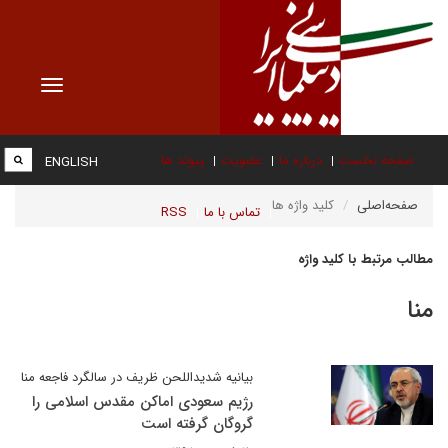
Toggle
vigation
صفحه نخست
درباره ما
عضویت
پیوند ها
ENGLISH
صفحه‌اصلی
کلید واژه ها
تماس با ما
RSS
مطالب مرتبط با کلید واژه
منا
بیانیه شدیداللحن ظریف در سالگرد فاجعه منا
رژیم سعودی اماکن مقدس اسلامی را
گروگان گرفته است