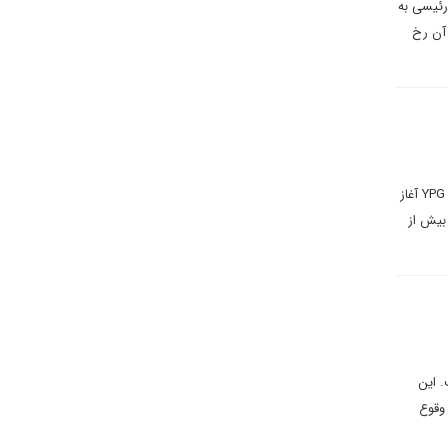
رئیسی به
آن رخ
آخرین بحران در روابط ترکیه و امریکا سال گذشته با تهدید آنکارا مبنی بر آغاز عملیات زمینی جدید در مقیاس بزرگ علیه YPG آغاز
بیش از
. این
 وقوع