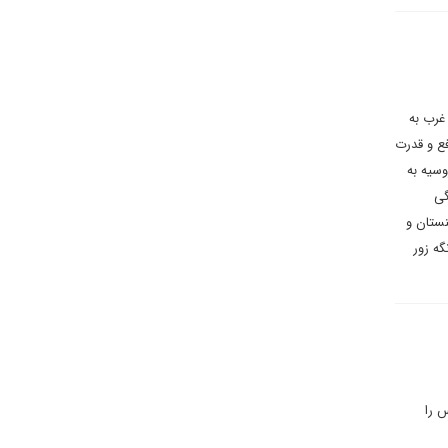
غرب به
فع و قدرت
سیه به
گی
نستان و
گه زور
س را