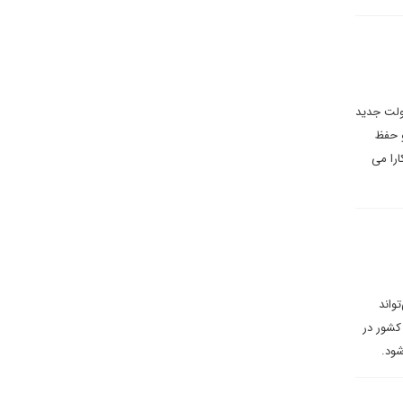
ولت جدید
و حفظ
را می
واند
 کشور در
شود.