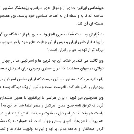
دیپلماسی ایرانی:
جدای از جنجال های سیاسی، پژوهشگر مشهور اسرا
ساخته اند تا به واسطه آن به اهداف سیاسی خود برسند. وی همچنین
هسته ای آن شد.
به گزارش وبسایت شبکه خبری
الجزیره،
حجای رام از دانشگاه بن گور
با بهانه قرار دادن ایران و ترس از آن جنایت های خود را در سرزم
بزرگ تر از تهدید خیالی ایران است."
وی تاکید می کند، بر خلاف آن چه غربی ها و اسرائیلی ها در جهان عل
دولتی در جهان معتقدند که ایران خطری وجودی برای اسرائیل نیس
رام تاکید می کند، منظور من این نیست که ایران دشمن اسرائیل ن
یهودیان را قتل عام کند، نادرست است و ناشی از یک دیدگاه بسته
وی همچنین می گوید: «ایران هراسی یا ایرانفوبیا یا همین هشداری 
گردد که توافق نامه صلح میان اسرائیل و مصر امضا شد اما این به
راست هر وقت که در اسرائیل به قدرت رسیدند، تلاش کردند این دید
هم پیمان کشورهای امپریالیستی جهان است که همواره به یک دشمن 
کردن مخالفان و جامعه مدنی بر آید و این به اولویت مقام ها و ت