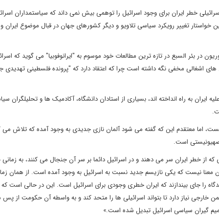
ئیلی خطر ایران برای وجود اسرائیل را توهمی بیش نمی داند که سیاستمداران اسرائ
 خواستار تغییر رویکرد سیاسی تلاویو و دیگر کشورهای جهان در قبال موضوع ایران و ب
یون در بئر السبع در تازه ترین مطالعات خود موسوم به "ایرانوفوبیا" می گوید که اسرائ
ین های اشغالی مخفی نگه داشته است چرا که اعتقاد دارد که "پرونده فلسطینی تهدیدی ج
یه ایران به راه انداخته اند، بسیاری از استادان دانشگاه، آکادمیک ها و تحلیلگران سیا
ت.
یست، اما معتقدم این که گفته می شود آلمان نازی جدیدی به وجود آمده که تلاش می ک
 صهیونیستی است.
که از خطر ایران سر می دهند و در اسرائیل دائما بر سر آن جنجال می کنند، به زمانی 
 آن معنا نیست که یکی نازیسم جدید نسبت به اسرائیل به وجود آمده است. از همان زم
گاه را جای بیندازند که ایران خطری وجودی برای اسرائیل است. این در حالی است که 
خارجی نیاز دارد تا بتواند اسرائیلی ها را متحد کند و به واسطه آن حکومت از پس
صمیم گیران سیاسی اسرائیل تبدیل شده است.»