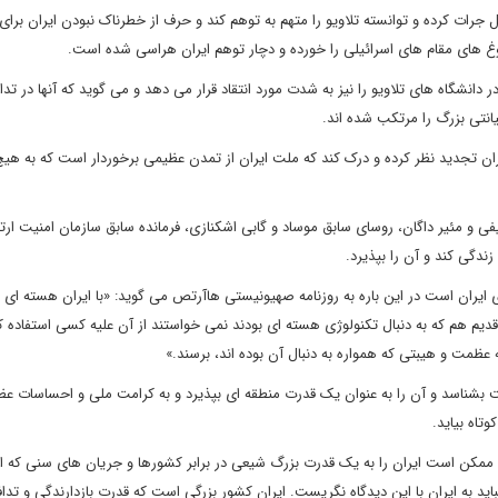
ل جرات کرده و توانسته تلاویو را متهم به توهم کند و حرف از خطرناک نبودن ایران برای
روغ های مقام های اسرائیلی را خورده و دچار توهم ایران هراسی شده است.
نشگاه های تلاویو را نیز به شدت مورد انتقاد قرار می دهد و می گوید که آنها در تدا
یانتی بزرگ را مرتکب شده اند.
ان تجدید نظر کرده و درک کند که ملت ایران از تمدن عظیمی برخوردار است که به هی
فی و مئیر داگان، روسای سابق موساد و گابی اشکنازی، فرمانده سابق سازمان امنیت ار
زندگی کند و آن را بپذیرد.
یران است در این باره به روزنامه صهیونیستی هاآرتص می گوید: «با ایران هسته ای 
دیم هم که به دنبال تکنولوژی هسته ای بودند نمی خواستند از آن علیه کسی استفاده کن
ظمت و هیبتی که همواره به دنبال آن بوده اند، برسند.»
ت بشناسد و آن را به عنوان یک قدرت منطقه ای بپذیرد و به کرامت ملی و احساسات عظی
تاه بیاید.
 ممکن است ایران را به یک قدرت بزرگ شیعی در برابر کشورها و جریان های سنی که از
باید به ایران با این دیدگاه نگریست. ایران کشور بزرگی است که قدرت بازدارندگی و تدا