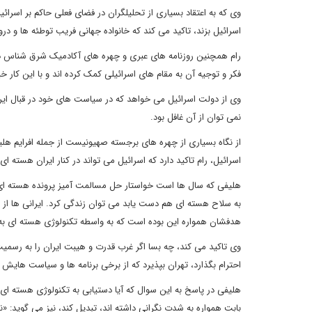
وی که به اعتقاد بسیاری از تحلیلگران در فضای فعلی حاکم بر اسرائی
اسرائیل بزند، تاکید می کند که خانواده جهانی فریب توطئه ها و د
رام همچنین روزنامه های عبری و چهره های آکادمیک شرق شناس در دا
فکر و توجیه آن به مقام های اسرائیلی کمک کرده اند و با این کار خ
وی از دولت اسرائیل می خواهد که در سیاست های خود در قبال ایر
نمی توان از آن غافل بود.
از نگاه بسیاری از چهره های برجسته صهیونیست از جمله افرایم هلی
اسرائیل، رام تاکید دارد که اسرائیل می تواند در کنار ایران هسته ای 
هلیفی که سال ها است خواستار حل مسالمت آمیز پرونده هسته ای ا
به سلاح هسته ای هم دست یابد می توان زندگی کرد. ایرانی ها از ق
هدفشان همواره این بوده است که به واسطه تکنولوژی هسته ای به ع
وی تاکید می کند، چه بسا اگر غرب قدرت و هیبت ایران را به رسمی
احترام بگذارد، تهران بپذیرد که از برخی برنامه ها و سیاست هایش کو
هلیفی در پاسخ به این سوال که آیا دستیابی به تکنولوژی هسته ای
بابت همواره به شدت نگرانی داشته اند، تبدیل کند، نیز می گوید: «ن