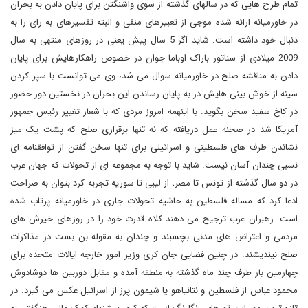
تمام طرح هایی که در سالهای گذشته از سوی واشنگتن برای پایان دادن به بحران
در خاورمیانه ارائه شده موجی از تعبیرهای منفی و البته تفسیرهای به رای را به
دنبال خود داشته است. شاید اگر 5 سال پیش یعنی در روزهای منتهی به سال
2009 میلادی از سناتور باراک اوباما جوان در خصوص راهکارهایش برای پایان
دادن به مناقشه صلح در خاورمیانه سوال می شد، وی می توانست با سپر کردن
سینه از خوش بینی هایش در به پایان رساندن این بحران در نخستین دور حضور
در کاخ سفید سخن بگوید. با اینهمه امروز مردی که با شعار تغییر رئیس جمهور
آمریکا شد در صحنه عمل دریافته که نه تنها برقراری صلح که پشت یک میز
نشاندن طرف های فلسطینی و اسرائیلی برای تنها سخن گفتن از توافقنامه ای
نسبی چندان آسان نیست. شاید با توجه به مجموعه ای از تحولات که جهان عرب
در دو سال گذشته از تونس تا مصر، از لیبی تا سوریه تجربه کرد بتوان به صراحت
ادعا کرد که مساله فلسطین به حاشیه تحولات جاری در خاورمیانه پرتاب شده
است. رهبران عرب ترجیح می دهند کلاه قدرت خود را در روزهای خیرش های
مردمی و اعتراض های مدنی بچسبند و چندان به مقوله بن بست در مذاکرات
صلح نیندیشند. در چنین فضایی جان کری وزیر امور خارجه ایالات متحده برای
چهارمین بار ظرف چند ماه گذشته به منطقه آمده و مقابل دوربین ها دوشادوش
محمود عباس از فلسطین و نتانیاهو یا شیمون پرز از اسرائیل عکس می گیرد. در