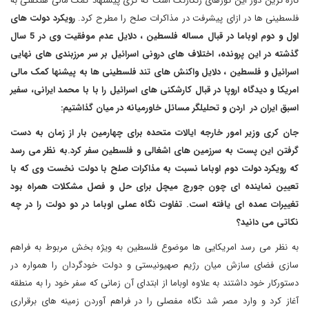
تازه ترین دور این تورهای رنگارنگ است که کری پیشنهاد کمک مالی هنگفتی به
فلسطینی ها در ازای پیشرفت در مذاکرات صلح را مطرح کرد.
رویکرد دولت های
اول و دوم اوباما در قبال مساله فلسطین ، دلایل عدم موفقیت وی در 5 سال
گذشته در این پرونده، اختلاف های درونی اسرائیل بر سر مرزبندی های نهایی
اسرائیل و فلسطین ، دلایل واکنش های تند فلسطینی ها به پیشنها کمک مالی
امریکا و دیدگاه اروپا در قبال کارشکنی های اسرائیل را با با محمد ایرانی، سفیر
اسبق ایران در اردن و تحلیلگر مسائل خاورمیانه در میان گذاشتیم:
جان کری وزیر امور خارجه ایالات متحده برای چهارمین بار از زمان به دست
گرفتن این پست به سرزمین های اشغالی و فلسطین سفر کرد.به نظر می رسد
که رویکرد دولت دوم اوباما نسبت به مذاکرات صلح با دولت نخست وی که با
تعیین نماینده ای چون جورج میچل برای حل و فصل مشکلات همراه بود
تغییرات عمده ای یافته است. تفاوت نگاه عملی اوباما در دو دولت را در چه
نکاتی می دانید؟
به نظر می رسد امریکایی ها موضوع فلسطین به ویژه بخش مربوط به فراهم
سازی فضای سازش میان رژیم صهیونیستی و دولت خودگردان را همواره در
دستورکار خود داشتند به علاوه اوباما از ابتدای آن زمانی که سفر خود را به منطقه
آغاز کرد و وارد مصر شد نگاه مفصلی را در فراهم آوردن زمینه های برقراری