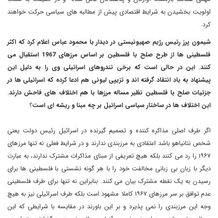
اولویت بخشیدن به شرایط اقتصادی پیش از مطالبه های سیاسی حرکت خواهند
کرد.
شیمون پرز رئیس رژیم صهیونیستی در دیدار با محمود عباس اعلام کرد که اکثر
فلسطینی ها از طرح صلح با فلسطین بر اساس مرزهای 1967 استقبال می
کنند. این در حالی است که برخی تندروهای اسرائیلی وی را به دلیل این
پیشنهاد به باد انتقاد گرفته اند و تزیپی لیونی هم ادعا کرده که اسرائیلی ها در
جزئیات صلح با فلسطین نظیر مساله مرزها با هم اختلاف های فاحش دارند.
این اختلاف ها در ساختار سیاسی اسرائیل بر چه مبنا و ریشه ای است
؟
اگر طرف اصلی مذاکره کننده و تصمیم گیرنده در اسرائیل رئیس دولت یعنی
شخص نتانیاهو باشد اعتقادی به مرزبندی ندارند و در شرایط فعلی نه تنها مرزهای
۱۹۶۷ را رد می کنند بلکه هیچ تعریفی از مبنای مذاکرات مشترک ندارند، به عبارت
دیگر با زبان بی زبانی مخالفت خود را با هر گونه نشستی با فلسطینی ها برای
رسیدن به یک نقطه مشترک بیان می کنند. بنابراین نه تنها برای طرف فلسطینی
عدم توافق بر سر مرزهای ۱۹۶۷ کاملا مشهود است بلکه طرف اسرائیلی نیز به هیچ
وجه این مرزبندی را نمی پذیرد و بر این باورند در مقایسه با شرایطی که این