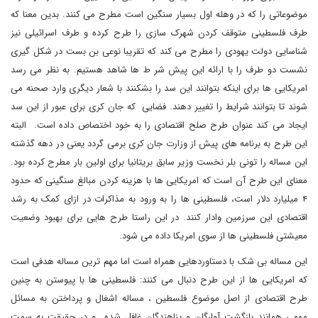
موضوعاتی را که در وهله اول بسیار سنگین است مطرح می کنند. بدین معنا که
طرف فلسطینی متوقف کردن شهرک سازی را طرح کرده و طرف اسرائیلی نیز
شناسایی دولت یهودی را مطرح می کند که تقریبا نوعی بن بست در شکل گیری
نشست دو طرف را با ارائه این پیش شر ط ها شاهد هستیم. به نظر می رسد
امریکایی ها برای اینکه بتوانند این سد را بشکنند با شعار دیگری وارد صحنه می
شوند تا بتوانند شرایط را تغییر دهند. فضایی که جان کری برای عبور از این سد
ایجاد می کند عنوان طرح صلح اقتصادی را به خود اختصاص داده است. البته
این طرح به برنامه های پیش از وزارت جان کری برمی گردد یعنی در دهه گذشته
این مساله را تونی بلر نخست وزیر سابق بریتانیا برای اولین بار مطرح کرده بود.
معنای این طرح آن است که امریکایی ها با هزینه کردن مبالغ سنگینی که حدود
۴ میلیارد دلار است، فلسطینی ها را به ورود به مذاکرات در ازای کمک به رشد
اقتصادی این سرزمین وادار کنند. در این راستا طرح هایی برای بهبود وضعیت
معیشتی فلسطینی ها از سوی امریکا داده می شود.
این مساله بی شک با دستاوردهایی همراه است اما مهم ترین مساله هدفی است
که امریکایی ها از این طرح دنبال می کنند: فلسطینی ها با پیوستن به چنین
طرح اقتصادی از اصل موضوع فلسطین ، مساله اشغال و پرداختن به مسائل
مهمی همانند بازگشت آوارگان و پناهندگان غافل شده و در حقیقت به سمت