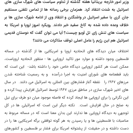
وزیر امور خارجه بریتانیا هفته گذشته از تداوم سیاست های شهرک سازی های
اسرائیل به شدت انتقاد کرد. همزمان برخی رسانه ها از تماس تلفنی مستقیم
جان کری با سفیر اسرائیل در واشنگتن و انتقاد وی از ادامه شهرک سازی ها بر
خلاف وعده داده شده به کاخ سفید خبر دادند. رویکرد امروز اروپا و امریکا به
سیاست های تنش زای تل آویو چیست؟ آیا می توان گفت که دوستان قدیمی
اسرائیل هم این رژیم را عامل اصلی توقف مذاکرات می دانند؟
اختلاف میان دیدگاه های اتحادیه اروپا و امریکایی ها از گذشته در مساله
فلسطین وجود داشته و موارد مور تاکید اروپایی ها - منظور اتحادیه اروپاست،
ممکن است هر کشور اروپایی دیدگاه خاص خود را داشته باشد- این است که
باید قطعنامه های شورای امنیت به اجرا درآمده و به رسمیت شناخته شدن
مرزهای ۱۹۶۷ را نقطه آغاز فشارهای بین المللی به اسرائیل می دانند. در سال
های اخیر شهرک سازی در مناطق مرزی ۱۹۶۷ توسط اسرائیل افزایش پیدا کرده و
این نگرانی را برای اروپایی ها ایجاد کرده که فاصله موجود میان دو طرف برای نیل
به صلح در حال افزایش است. نکته دیگر این است که اسرائیلی ها در کل
توجهی به دیدگاه اروپایی ها ندارند این بدان معنا است که در مساله مربوط به
مناسبات با فلسطینی ها و یا رسیدن به هر گونه توافقی برگه امریکایی ها را در
دست داشته و در حقیقت از پشتوانه امریکا برای فشار بر فلسطین و کشورهای