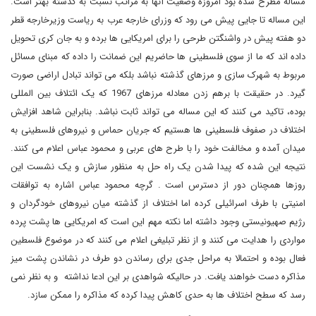
مساله مطرح شده بود امروزه وضعیت آنها به مراتب نسبت به گذشته بهتر است.
این مساله تا جایی پیش می رود که وزرای خارجه عرب به ریاست وزیرخارجه قطر
دو هفته پیش در واشنگتن طرحی را برای امریکایی ها برده و به جان کری تحویل
داده اند که ما از سوی فلسطینی ها حاضریم این ضمانت را داده که مبنای مسائل
مربوط به شهرک سازی و مرزهای گذشته نباشد بلکه می تواند تبادل اراضی صورت
گیرد. در حقیقت با برهم زدن معادله مرزهای 1967 که یک ائتلاف بین المللی
بوده، تاکید می کنند که این مساله می تواند ثابت نباشد. بنابراین شاهد افزایش
اختلاف در صفوف فلسطینی ها هستیم که جریان حماس و نیروهای فلسطینی به
میدان آمده و مخالفت خود را با طرح های عربی و محمود عباس اعلام می کنند.
نتیجه این شده که پیدا شدن یک راه حل به منظور سازش و یک نشست این
روزها همچنان دور از دسترس است . گرچه محمود عباس اشاره به توافقات
امنیتی با طرف اسرائیلی کرده اما اختلاف از گذشته میان نیروهای خودگردان و
رژیم صهیونیستی وجود داشته اما نکته مهم این است که امریکایی ها پشت پرده
مواردی را هدایت می کنند و از نظر تبلیغی اعلام می کنند که در موضوع فلسطین
فعال بوده و احتمالا به مراحل جدی برای رساندن دو طرف در نشاندن پشت میز
مذاکره دست خواهند یافت. در حالیکه شواهدی بر این ادعا نداشته و به نظر نمی
رسد که سطح اختلاف ها به حدی کاهش پیدا کرده که مذاکره را ممکن سازد.