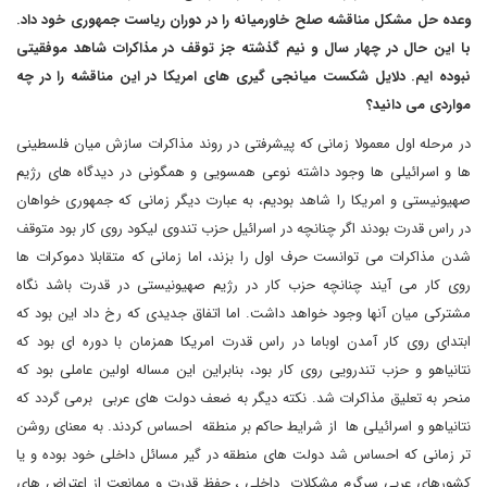
وعده حل مشکل مناقشه صلح خاورمیانه را در دوران ریاست جمهوری خود داد.
با این حال در چهار سال و نیم گذشته جز توقف در مذاکرات شاهد موفقیتی
نبوده ایم. دلایل شکست میانجی گیری های امریکا در این مناقشه را در چه
مواردی می دانید؟
در مرحله اول معمولا زمانی که پیشرفتی در روند مذاکرات سازش میان فلسطینی
ها و اسرائیلی ها وجود داشته نوعی همسویی و همگونی در دیدگاه های رژیم
صهیونیستی و امریکا را شاهد بودیم، به عبارت دیگر زمانی که جمهوری خواهان
در راس قدرت بودند اگر چنانچه در اسرائیل حزب تندوی لیکود روی کار بود متوقف
شدن مذاکرات می توانست حرف اول را بزند، اما زمانی که متقابلا دموکرات ها
روی کار می آیند چنانچه حزب کار در رژیم صهیونیستی در قدرت باشد نگاه
مشترکی میان آنها وجود خواهد داشت. اما اتفاق جدیدی که رخ داد این بود که
ابتدای روی کار آمدن اوباما در راس قدرت امریکا همزمان با دوره ای بود که
نتانیاهو و حزب تندرویی روی کار بود، بنابراین این مساله اولین عاملی بود که
منحر به تعلیق مذاکرات شد. نکته دیگر به ضعف دولت های عربی برمی گردد که
نتانیاهو و اسرائیلی ها از شرایط حاکم بر منطقه احساس کردند. به معنای روشن
تر زمانی که احساس شد دولت های منطقه در گیر مسائل داخلی خود بوده و یا
کشورهای عربی سرگرم مشکلات داخلی ، حفظ قدرت و ممانعت از اعتراض های