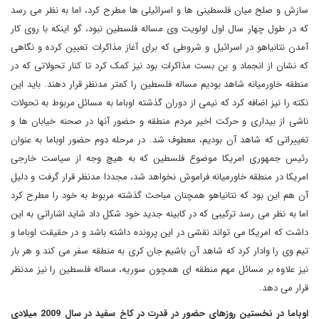
سازش و صلح میان فلسطینی ها و اسرائیلی ها مطرح کرد، اما به نظر می رسد
که در طول چهار سال اول اولویت وی مساله فلسطین نبود، گو اینکه با روی کار
آمدن نتانیاهو در اسرائیل و شروطی که برای آغاز مذاکرات تعیین کرده و نگاهی
که نشان از انجماد و بن بست مذاکرات بود نیز کمک کرد تا کنار تحولاتی که در
منطقه خاورمیانه شاهد بودیم مساله فلسطین را کمتر مدنظر قرار دهند. باید این
نکته را نیز اضافه کرد که نیمی از دوران گذشته اوباما به مسائل مربوط به تحولات
ناشی از بیداری و حرکت اخیر مردم منطقه و حضور آنها در صحنه خیابان ها و
تغییراتی که شاهد آن بودیم، معطوف شد. در مرحله دوم حضور اوباما به عنوان
رئیس جمهوری امریکا موضوع فلسطین که به هیچ وجه از سیاست خارجی
امریکا در منطقه خاورمیانه فراموش نخواهد شد، مجددا مدنظر قرار گرفت و دلیل
آن هم این بود که نتانیاهو همچنان مباحث گذشته مربوط به خود را مطرح کرد
اما به نظر می رسد ترکیبی که در کابینه جدید خود شکل داد شاید اشاراتی به این
داشت که امریکا می تواند نقشی در این پرونده داشته باشد و در حقیقت اوباما و
تیم وی را وادار کرد که شاهد آن باشیم جان کری به منطقه سفر می کند و هر بار
نیز علاوه بر مسائل مهم منطقه ای همچون سوریه، مساله فلسطین را نیز مدنظر
قرار می دهد.
اوباما در نخستین روزهای حضور در قدرت در کاخ سفید در سال 2009 میلادی