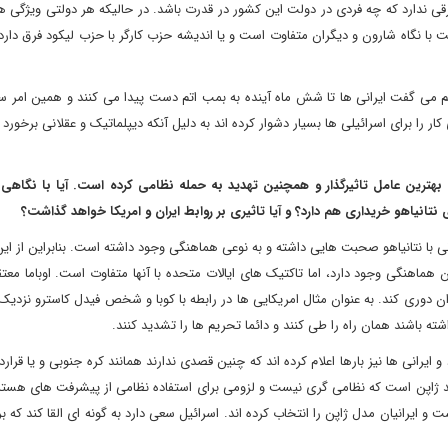
ی ندارد که چه فردی در دولت این کشور در قدرت باشد. در حالیکه هر دولتی ویژگی ه
 با نگاه شارون و دیگران متفاوت است و یا اندیشه حزب کارگر با حزب لیکود فرق دارد
هم می گفت ایرانی ها تا شش ماه آینده به بمب اتم دست پیدا می کنند و همین امر س
ار را برای اسرائیلی ها بسیار دشوار کرده اند به دلیل آنکه دیپلماتیک و عقلانی برخورد 
ن بهترین عامل تاثیرگذار و همچنین تهدید به حمله نظامی کرده است
.
آیا با نگاهی 
تانیاهو خریداری هم دارد؟ و آیا تاثیری بر روابط ایران و امریکا خواهد گذاشت؟
ی با نتانیاهو صحبت هایی داشته و به نوعی هماهنگی وجود داشته است. بنابراین از این 
اهنگی وجود دارد، اما تاکتیک های ایالات متحده با آنها متفاوت است. اوباما معت
ه باشند همان راه را طی کنند و دائما تحریم ها را تشدید کنند.
رانی ها نیز بارها اعلام کرده اند که چنین قصدی ندارند همانند کره جنوبی و یا قرارد
نند ژاپن است که نظامی گری نیست و لزومی برای استفاده نظامی از پیشرفت های هست
و ایرانیان مدل ژاپن را انتخاب کرده اند. اسرائیل سعی دارد به گونه ای القا کند که برن