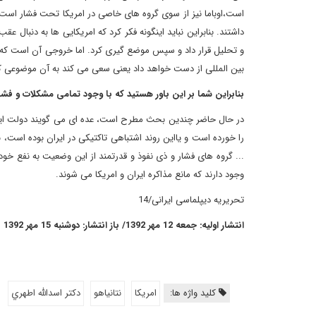
داشتند. بنابراین نباید اینگونه فکر کرد که امریکایی ها به دنبال 
و تحلیل قرار داد و سپس موضع گیری کرد. اما خروجی آن است که ا
بین المللی از دست خواهد داد یعنی سعی می کند به آن موضوعی 
بنابراین شما بر این باور هستید که با وجود تمامی مشکلات و فش
در حال حاضر چندین بحث مطرح است، عده ای می گویند دولت ایران
را خورده است و یااین روند اشتباهی تاکتیکی در ایران بوده است، 
... گروه های فشار و ذی نفوذ و قدرتمند از این وضعیت به نفع خود 
وجود دارند که مانع مذاکره ایران و امریکا می شوند.
تحریریه دیپلماسی ایرانی/14
انتشار اولیه: جمعه 12 مهر 1392/ باز انتشار: دوشنبه 15 مهر 1392
کلید واژه ها:
امریکا
نتانیاهو
دكتر اسدالله اطهري