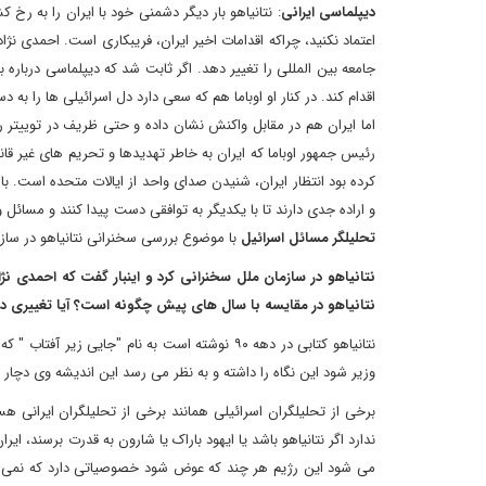
دیپلماسی ایرانی
: نتانیاهو بار دیگر دشمنی خود با ایران را به 
اعتماد نکنید، چراکه اقدامات اخیر ایران، فریبکاری است. احمدی 
جامعه بین المللی را تغییر دهد. اگر ثابت شد که دیپلماسی درباره 
اقدام کند. در کنار او اوباما هم که سعی دارد دل اسرائیلی ها را به 
اما ایران هم در مقابل واکنش نشان داده و حتی ظریف در توییتر 
رئیس جمهور اوباما که ایران به خاطر تهدیدها و تحریم های غیر ق
کرده بود انتظار ایران، شنیدن صدای واحد از ایالات متحده است. 
و اراده جدی دارند تا با یکدیگر به توافقی دست پیدا کنند و مسائل 
تحلیلگر مسائل اسرائیل
با موضوع بررسی سخنرانی نتانیاهو در سازما
نتانیاهو در سازمان ملل سخنرانی کرد و اینبار گفت که احمدی ن
نتانیاهو در مقایسه با سال های پیش چگونه است؟ آیا تغییری د
نتانیاهو کتابی در دهه ۹۰ نوشته است به نام "جا
وزیر شود این نگاه را داشته و به نظر می رسد این اندیشه وی دچار
برخی از تحلیلگران اسرائیلی همانند برخی از تحلیلگران ایرانی ه
ندارد اگر نتانیاهو باشد یا ایهود باراک یا شارون به قدرت برسند، ا
می شود این رژیم هر چند که عوض شود خصوصیاتی دارد که نمی توان