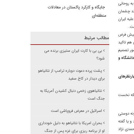
به روحانی
جایگاه و کارکرد پاکستان در معادلات
اند چشمان
منطقه‌ای
لیه ایران
ست.
. پیش فرض
مطالب مرتبط
 هم تاکید
شور تصمیم
بی بی با کارت ایران ستیزی برنده می
دانشگاه و
شود؟
پشت پرده دعوت دوباره ترامپ از نتانیاهو
هارنظرهای
برای دیدار در کاخ سفید
نتانیاهوی زخمی دنبال کشیدن آمریکا به
ز آنکه نخست
جنگ است
اسرائیل در معرض فروپاشی است
ونه دوستی
و یا گفته
بحران امریکا با نتانیاهو به دلیل خودداری
حمدی نژاد
او از برنامه ریزی برای غزه پس از جنگ