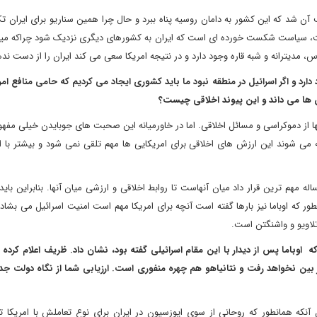
وبا را تحریم کرد و مسبب آن شد که این کشور به دامان روسیه پناه ببرد و حال چرا همین سناریو برای ایران 
یاست، سیاست شکست خورده ای است که ایران به کشورهای دیگری نزدیک شود چراکه میا
س، مدیترانه و شبه قاره وجود دارد و در نتیجه امریکا سعی می کند ایران را از دست ند
ارد و اگر اسرائیل در منطقه نبود ما باید کشوری ایجاد می کردیم که حامی منافع امر
ین ها می داند و این پیوند اخلاقی چیست؟
 از دموکراسی و مسائل اخلاقی. اما در خاورمیانه این صحبت های جوبایدن خیلی مفهو
می شوند این ارزش های اخلاقی برای امریکایی ها مهم تلقی نمی شود و بیشتر با 
ژیک بستند که این مساله مهم ترین قرار داد میان آنهاست تا روابط اخلاقی و ارزشی میان آنها. بنابراین بای
 که اوباما نیز بارها گفته است آنچه برای امریکا مهم است امنیت اسرائیل می بشاد.
اویو و واشنگتن است.
وباما پس از دیدار با این مقام اسرائیلی گفته بود، نشان داد
.
ظریف اعلام کرده ب
از بین نخواهد رفت و نتانیاهو هم چهره منفوری است
.
ارزیابی شما از نگاه دولت جدی
آنکه همانطور که روحانی از سوی اپوزسیون در ایران برای نوع تعاملش با امریکا 