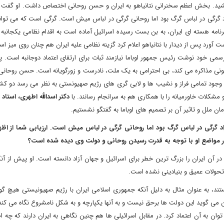
رخ کشید. بخش اعظم سخنرانی نتانیاهو به ایران و حسن روحانی اختصاص داشت. او گفت 
نژاد گرگی در لباس گرگ بود اما روحانی گرگی در لباس میش است. گرگی است که می تو
برنامه هسته ای ایران، به بن بست رسیده اسرائیل آماده است به اقدام نظامی یکجانبه ع
دست آورد پس از دیدار با نتانیاهو اعلام کرد گزینه نظامی علیه ایران هم چنان روی میز ا
رسمی خود نوشت رئیس جمهور اوباما نیازمند ثبات برای ارتقای اعتماد دوجانبه است
انونی مذاکره می کند، بی احترامی به یک ملت، نادرست و زورگویانه است. حسن روحانی
با وجود تمامی فراز و نشیب ها و لابی گری های رژیم صهیونستی به نظر می رسد دو ک
و مشکلات خاورمیانه را با همکاری هم به سرانجام رسانند. با
دکتر اسدالله اطهری، استاد 
ن ملل و تاثیر آن بر تصمیم های اوباما به گفتگو نشستیم.
ژاد گرگی در لباس گرگ بود اما روحانی گرگی در لباس میش است
.
ارزیابی شما از اظ
ر مواضع او با توجه به قدرت رسیدن روحانی و دولت وی دیده شده است؟
یی زیر آفتاب " که در آن ایران را بزرگ ترین خطر برای اسرائیل و جهان آزاد دانسته است. او پیش ا
 تحولات عمیق و بنیادینی نشده است.
ستند، به عنوان مثال به دلیل آنکه جمهوری اسلامی ایران با رژیم صهیونیستی هیچ گ
یران می گوید این دولت ها برحق نیست و به آنها یکپارچه و به شکل نامشروع نگاه می کند 
 به آن اعتماد کرد. در مقابل اسرائیلی ها هم چنین نگاهی به ایران دارند که چه ا