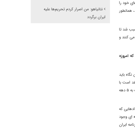
ای خود را
نتانیاهو: من اصرار کردم تحریم‌ها علیه
، همانطور
ایران برگردد
بب شد تا
می کنند و
که امروزه
نگاه باید
قد است با
نزدیکی به ایران به اهداف خود دست پیدا خواهد کرد تا اینکه از ایران دوری کند. به عنوان مثال امریکایی ها در رابطه با کوبا و شخص فیدل کاسترو نزدیک به ۵ دهه
ادهایی که
ه ای وجود
امه ایران