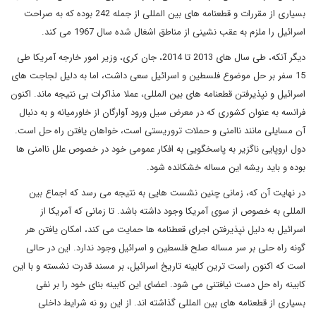
بسیاری از مقررات و قطعنامه های بین المللی از جمله 242 بوده که به صراحت
اسرائیل را ملزم به عقب نشینی از مناطق اشغال شده سال 1967 می کند.
دیگر آنکه، طی سال های 2013 تا 2014، جان کری، وزیر امور خارجه آمریکا طی
15 سفر بر حل موضوع فلسطین و اسرائیل سعی داشت، اما به دلیل لجاجت های
اسرائیل و نپذیرفتن قطعنامه های بین المللی، عملا مذاکرات بی نتیجه ماند. اکنون
فرانسه به عنوان کشوری که در معرض سیل ورود آوارگان از خاورمیانه و به دنبال
آن مسایلی مانند ناامنی و حملات تروریستی است، خواهان یافتن راه حل است.
دول اروپایی ناگزیر به پاسخگویی به افکار عمومی خود در خصوص علل ناامنی ها
بوده و باید ریشه این مساله خشکانده شود.
در نهایت آن که، زمانی چنین نشست هایی به نتیجه می رسد که اجماع بین
المللی به خصوص از سوی آمریکا وجود داشته باشد. تا زمانی که آمریکا از
اسرائیل به دلیل نپذیرفتن اجرای قعطنامه ها حمایت می کند، امکان یافتن هر
گونه راه حلی بر سر مساله صلح فلسطین و اسرائیل وجود ندارد. این در حالی
است که اکنون راست ترین کابینه تاریخ اسرائیل، بر مسند قدرت نشسته و با این
کابینه راه حل دست نیافتنی می شود. اعضای این کابینه بنای خود را بر نفی
بسیاری از قطعنامه های بین المللی گذاشته اند. از این رو نه شرایط داخلی