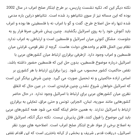
نکته دیگر این که، تکیه نشست پاریس، بر طرح ابتکار صلح اعراب در سال 2002
بوده که این مساله نیز از سوی نتانیاهو رد شده است. نتانیاهو دراین باره مدعی
شده تنها راه حل اصلاح طرح، گفت و گو با اعراب نه با فلسطینی ها بوده و اعراب
باید آغوش خود را به روی اسرائیل بگشایند. چنین پیش شرطی صرفا فرار رو به
جلوست. مشکل کنونی میان اسرائیل و فلسطین است و ارتباطی به اعراب ندارد.
نظام بین الملل قائم بر واحدهای دولت هاست. گرچه از نظر قومی، قرابتی میان
فلسطین و اعراب وجود دارد. ازطرفی برقراری ارتباط میان کشورهای عربی با
اسرائیل درباره موضوع فلسطین، بدون حل این که فلسطین حضور داشته باشد،
نقض حاکمیت کشور محسوب می شود. زیرا برقراری ارتباط با هر کشوری بر
اساس اراده حاکمیتی و نه تحمیل صورت می گیرد. چنین شرطی بیانگر این است
که اسرائیل خواهان شروع نشدن چنین فرایندی است. در عین حال که اتفاق
نظری میان کشورهای عربی برای ارتباط با اسرائیل وجود ندارد. در حال حاضر
کشورهایی مانند سوریه، لبنان، الجزایر، تونس و حتی عراق، تمایلی به برقراری
ارتباط با اسرائیل ندارند. به همین خاطر اینکه گفته می شود همه کشورهای عربی
باید این موضوع را قبول کنند، قابل پذیرش نیست. نکته دیگر آنکه، اسرائیل قائل
به اصلاح برخی از مواد طرح ابتکار صلح اعراب است. اصلاحیه های مورد نظر
اسرائیل، دریافت قدس شریف و بخشی از کرانه باختری است که این اقدام نقض