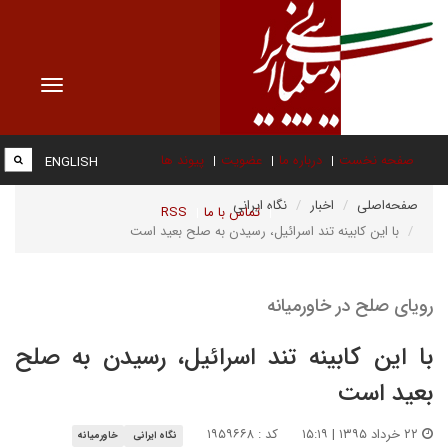
Toggle
vigation
صفحه نخست
درباره ما
عضویت
پیوند ها
ENGLISH
صفحه‌اصلی
اخبار
نگاه ایرانی
تماس با ما
RSS
با این کابینه تند اسرائیل، رسیدن به صلح بعید است
رویای صلح در خاورمیانه
با این کابینه تند اسرائیل، رسیدن به صلح
بعید است
۲۲ خرداد ۱۳۹۵ | ۱۵:۱۹
کد : ۱۹۵۹۶۶۸
نگاه ایرانی
خاورمیانه