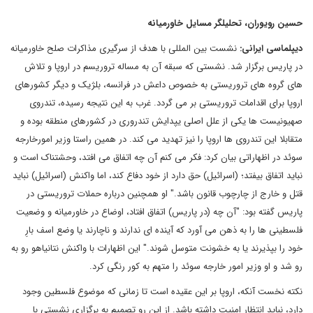
حسین رویوران، تحلیلگر مسایل خاورمیانه
دیپلماسی ایرانی:
نشست بین المللی با هدف از سرگیری مذاکرات صلح خاورمیانه
در پاریس برگزار شد. نشستی که سبقه آن به مساله تروریسم در اروپا و تلاش
های گروه های تروریستی به خصوص داعش در فرانسه، بلژیک و دیگر کشورهای
اروپا برای اقدامات تروریستی بر می گردد. غرب به این نتیجه رسیده، تندروی
صهیونیست ها یکی از علل اصلی یپدایش تندروری در کشورهای منطقه بوده و
متقابلا این تندروی ها اروپا را نیز تهدید می کند. در همین راستا وزیر امورخارجه
سوئد در اظهاراتی بیان کرد: فکر می کنم آن چه اتفاق می افتد، وحشتناک است و
نباید اتفاق بیفتد؛ (اسرائیل) حق دارد از خود دفاع کند، اما واکنش (اسرائیل) نباید
قتل و خارج از چارچوب قانون باشد." او همچنین درباره حملات تروریستی در
پاریس گفته بود: "آن چه (در پاریس) اتفاق افتاد، اوضاع در خاورمیانه و وضعیت
فلسطینی ها را به ذهن می آورد که آینده ای ندارند و ناچارند یا وضع اسف بارِ
خود را بپذیرند یا به خشونت متوسل شوند." این اظهارات با واکنش نتانیاهو رو به
رو شد و او وزیر امور خارجه سوئد را متهم به کور رنگی کرد.
نکته نخست آنکه، اروپا بر این عقیده است تا زمانی که موضوع فلسطین وجود
دارد، نباید انتظار امنیت داشته باشد. از این رو تصمیم به برگزاری نشستی با