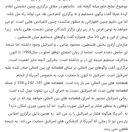
موضوع صلح خاورمیانه گرفته شد. نتانیاهو در مقابل برگزاری چنین نشستی اعلام
کرده صرفا گفت وگوی مستقیم و نه برگزاری کنفرانس ها، می تواند راه حل باشد.
اما می دانیم چنین اظهاراتی به منظور شکست چنین کنفرانس هایی است. او می
خواهد به نوعی فرش را از زیر پای برگزار کنندگان چنین نشست هایی بکشد. زیرا
پیش از این و طی 23 سال همواره گفت وگوهای مستقیم میان فلسطین _
سازمان آزادی بخش فلسطین، محمود عباس _ و اسرائیل وجود داشته، اما نتیجه
ای حاصل نشده است. اساسا از زمان امضای توافق اسلو در سال1993، تا کنون
مذاکرات مسقیم نتیجه ای در بر نداشته است. بنابراین آنچه حایز اهمیت است،
برگزاری گفت وگوهای بین المللی بر مبنای قطعنامه ای بین المللی صادر شده علیه
اسرائیل است. اسرائیل تا کنون با حمایت غرب به خصوص آمریکا از انجام
قعطنامه های بین المللی سر باز زده است. قطعنامه های 181، 242 و 338 از جمله
قطعنامه هایی است که اسرائیل نسبت به اجرای آن، بی تفاوت عمل کرده است.
زمانی اسرائیل مجبور به اجرای قطعنامه های بین المللی خواهد بود که در غرب
توافقی به منظور فشار بر اسرائیل صورت بگیرد. اما آیا چنین چیزی امکان دارد؟
نه. آمریکا هرگونه فشار بر اسرائیل را رد می کند. به همین دلیل برگزاری اجلاس
پاریس نیز تا زمانی که آمریکا از کارشکنی های اسرائیل حمایت می کند، به نتیجه
قطعی نمی رسد.