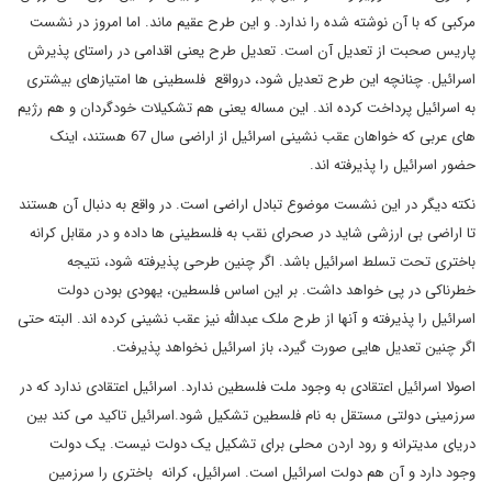
مرکبی که با آن نوشته شده را ندارد. و این طرح عقیم ماند. اما امروز در نشست
پاریس صحبت از تعدیل آن است. تعدیل طرح یعنی اقدامی در راستای پذیرش
اسرائیل. چنانچه این طرح تعدیل شود، درواقع فلسطینی ها امتیازهای بیشتری
به اسرائیل پرداخت کرده اند. این مساله یعنی هم تشکیلات خودگردان و هم رژیم
های عربی که خواهان عقب نشینی اسرائیل از اراضی سال 67 هستند، اینک
حضور اسرائیل را پذیرفته اند.
نکته دیگر در این نشست موضوع تبادل اراضی است. در واقع به دنبال آن هستند
تا اراضی بی ارزشی شاید در صحرای نقب به فلسطینی ها داده و در مقابل کرانه
باختری تحت تسلط اسرائیل باشد. اگر چنین طرحی پذیرفته شود، نتیجه
خطرناکی در پی خواهد داشت. بر این اساس فلسطین، یهودی بودن دولت
اسرائیل را پذیرفته و آنها از طرح ملک عبدالله نیز عقب نشینی کرده اند. البته حتی
اگر چنین تعدیل هایی صورت گیرد، باز اسرائیل نخواهد پذیرفت.
اصولا اسرائیل اعتقادی به وجود ملت فلسطین ندارد. اسرائیل اعتقادی ندارد که در
سرزمینی دولتی مستقل به نام فلسطین تشکیل شود.اسرائیل تاکید می کند بین
دریای مدیترانه و رود اردن محلی برای تشکیل یک دولت نیست. یک دولت
وجود دارد و آن هم دولت اسرائیل است. اسرائیل، کرانه باختری را سرزمین