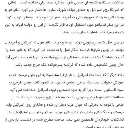
مذاکرات مستقیم نتیجه ای حاصل شود؛ مذاکره صرفا برای مذاکره است. زمانی
که آمریکا روی اسرائیل به منظور توقف شهرک سازی ها فشار می آورد، نتانیاهو به
وسیله لابی قدرتمند صهیونیستی به آمریکا سفر کرده و دولت اوباما را تهدید کرد.
در این سفر نتانیاهو مورد استقبال اوباما قرار نگرفت. از این رو دولت اوباما به این
نتیجه رسید که با فشار به جایی نمی رسد.
در عین حال شاهد رویارویی دولت اوباما و دولت نتانیاهو _ نه اسرائیل و آمریکا _
بودیم. در چنین شرایط فرانسه ابتکار عمل را به دست می گیرد. که به طور حتم با
آمریکا هماهنگ شده و اقدام مستقلی از سوی فرانسه یا اروپا به حساب نمی آید.
حال چنین تشخیص داده شده که فرانسه پدرخوانده یک طرح جدید باشد.
نکته دیگر آنکه مخالفت اسرائیل با طرح فرانسه صرفا به این دلیل نیست که به
سودش نخواهد بود، بلکه بر این اساس که عرب ها تصور کنند، چنین طرحی به
سود فلسطین است. زیرا اگر به سود فلسطین نبود، اسرائیل مخالفت نمی کرد.
مخالفت نتانیاهو با چنین طرحی یک خیمه شب بازی و فریب اعراب است. از
طرفی با توجه به بحرانی که جهان عرب دچار آن شده و فشاری روی اسرائیل وارد
نیست، و جنگ های داخلی در کشورهای عربی، اسرائیل دلیلی بر امتیازدهی به
تشکیلات خودگردان فلسطین نمی بیند. مباحث مطرح شده در نشست پاریس از
دو منظر قابل بررسی است: