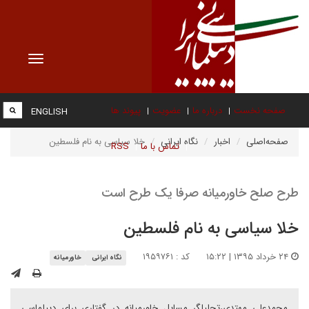
Toggle
vigation
صفحه نخست
درباره ما
عضویت
پیوند ها
ENGLISH
صفحه‌اصلی
اخبار
نگاه ایرانی
خلا سیاسی به نام فلسطین
تماس با ما
RSS
طرح صلح خاورمیانه صرفا یک طرح است
خلا سیاسی به نام فلسطین
۲۴ خرداد ۱۳۹۵ | ۱۵:۲۲
کد : ۱۹۵۹۷۶۱
نگاه ایرانی
خاورمیانه
محمدعلی مهتدی،‌تحلیلگر مسایل خاورمیانه در گفتاری برای دیپلماسی