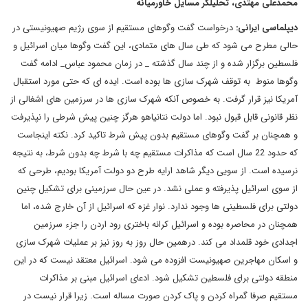
محمدعلی مهتدی، تحلیلگر مسایل خاورمیانه
دیپلماسی ایرانی:
درخواست گفت وگوهای مستقیم از سوی رژیم صهیونیستی در
حالی مطرح می شود که طی سال های متمادی، این گفت وگوها میان اسرائیل و
فلسطین برگزار شده و از چند سال گذشته _ در زمان محمود عباس_ ادامه گفت
وگوها منوط به توقف شهرک سازی ها بوده است. ایده ای که حتی مورد استقبال
آمریکا نیز قرار گرفت. به خصوص آنکه شهرک سازی ها در سرزمین های اشغالی از
نظر قانونی قابل قبول نبود. اما دولت نتانیاهو هرگز چنین پیش شرطی را نپذیرفت
و همچنان بر گفت وگوهای مستقیم بدون پیش شرط تاکید کرد. نکته اینجاست
که حدود 22 سال است که مذاکرات مستقیم چه با شرط چه بدون شرط، به نتیجه
نرسیده است. از سویی دیگر شاهد ارایه طرح دو دولت آمریکا بودیم، طرحی که
از سوی اسرائیل پذیرفته و عملی نشد. در عین حال سرزمینی برای تشکیل چنین
دولتی برای فلسطینی ها وجود ندارد. نوار غزه که اسرائیل از آن خارج شده، اما
همچنان در محاصره بوده و اسرائیل کرانه باختری رود اردن را جزء سرزمین
اجدادی خود قلمداد می کند. درهمین حال روز به روز نیز بر عملیات شهرک سازی
و اسکان مهاجرین صهیونیست افزوده می شود. اسرائیل معتقد نیست که در این
منطقه دولتی برای فلسطین تشکیل شود. ادعای اسرائیل مبنی بر مذاکرات
مستقیم صرفا گمراه کردن و پاک کردن صورت مساله است. زیرا قرار نیست در