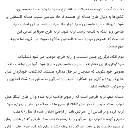
نخست آنکه با توجه به تحولات منطقه نوع جمود یا رکود مساله فلسطین،
کشورها به دنبال طرح مساله ای هستند تا خلا سیاسی نسبت مساله فلسطین پر
شود. درواقع مساله فلسطین نباید دچار خلا سیاسی شود. بر این اساس باید
طرحی ولو اینکه به نتیجه نرسد، ارایه شود. ارایه طرح صرفا بر اساس این
ادعاست که همچنان درباره مساله فلسطین مذاکره صورت می گیرد، اما نتیجه
مهم نیست.
دوم آنکه، برگزاری چنین نشست و ارایه طرح، موجب می شود تشکیلات
خودگردان، از زیر فشار افکار عمومی فلسطینان خارج شود. آنها می توانند به افکار
عمومی خود بگویند که همچنان در حال مذاکره هستند. تشکیلات خودگردان سال
ها بیکار بوده و کاری جز همکاری امنیتی با اسرائیل به منظور بازداشت انقلابیون
و سرکوب انتفاضه ندارد.
مساله مهم، ارایه طرحی است که از سوی فرانسه ارایه شده و آن طرح ابتکار عمل
اعراب است. طرحی که در سال 2002 از سوی ملک عبدالله در زمان ولیعهدی خود
ارایه کرده و بر اساس آن اسرائیل باید از اراضی اشغال شده از سال 67 عقب
نشینی کرده تا اعراب نیز اسرائیل را به رسمیت بشناسند. طرحی که در همان زمان
از سوی نخست وزیر وقت اسرائیل پذیرفته نشد و بیان کرد این طرح حتی ارزش