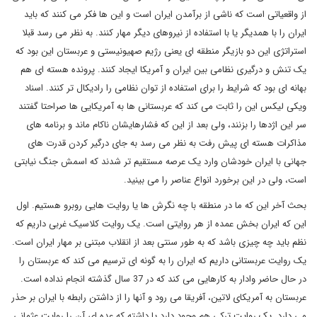
از واقعیاتی است که ناشی از برآمدن ایران است و این ها فکر می کنند که باید
ایران را با همدیگر یا با استفاده از نیروهای دیگر مهار کنند. به نظر می رسد قبلا
استراتژی این دو بازیگر منطقه ای یعنی رژیم صهیونیستی و عربستان این بود که
یک تنش و درگیری نظامی بین ایران و آمریکا ایجاد کنند. پرونده هسته ای هم
بهانه ای بود که شرایط را برای استفاده از توان نظامی را رادیکال تر کنند. اسناد
ویکی لیکس این را ثابت می کند که عربستانی ها به آمریکایی ها صراحتا گفتند
سر این اژدها را بزنند، ولی بعد از این که فشارهایشان ناکام ماند و برنامه های
مذاکرات هسته ای پیش رفت به نظر می رسد به جای درگیر کردن قدرت های
جهانی با ایران خودشان وارد یک عرصه مستقیم تر شدند که اسمش جنگ نیابتی
است، ولی در این برخورد انواع عناصر را می بینید
.
بحث آخر این که ما در منطقه با چه نگرش ها یا روایت هایی روبرو هستیم. اول
این که ایران بخش عمده از هر روایتی است. یک روایت کلاسیک غربی داریم که
نظم باید چه چیزی باشد که به طور سنتی بعد از انقلاب مبتنی بر مهار ایران است.
یک روایت عربستانی داریم که ایران را به گونه ای ترسیم می کند که عربستان را
در حال حاضر وادار به کارهایی می کند که در 37 سال گذشته انجام نداده است.
عربستان به آمریکای لاتین، آفریقا می رود و آنها را از داشتن رابطه با ایران بر حذر
می دارد. یک روایت ترکی هم وجود دارد یا داشته که عده ای آن را روایت عثمانی