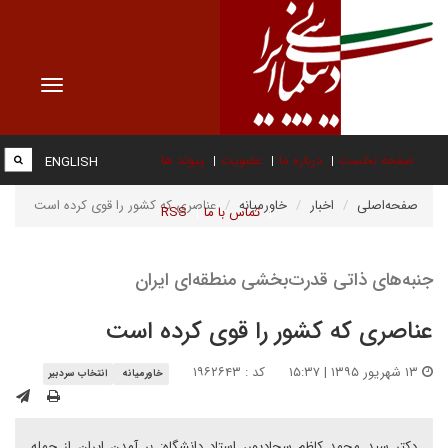
Toggle
vigation
صفحه نخست
درباره ما
عضویت
پیوند ها
ENGLISH
صفحه‌اصلی
اخبار
خاورمیانه
عناصری که کشور را قوی کرده است
تماس با ما
RSS
جنبه‌های ذاتی قدرت‌بخشی منطقه‌ای ایران
عناصری که کشور را قوی کرده است
۱۳ شهریور ۱۳۹۵ | ۱۵:۳۷
کد : ۱۹۶۲۶۴۳
خاورمیانه
انتخاب سردبیر
دکتر سید محمد کاظم سجادپور، استاد دانشگاه: بر آمدن ایران از جمله