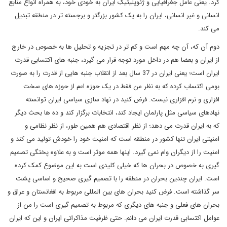
کرد. یعنی عامل جغرافیایی و ژئوپلیتیکِ ایران به خودی خود، به همراه انواع منابع
انسانی و غیر انسانی، ایران را به یک کشور بزرگتر و برجسته تر در منطقه تبدیل
می کند.
دوم آن که، آن چه مهم است و کم تر در تجزیه و تحلیل ها به خصوص در خارج
از ایران و بعضا هم در داخل مورد توجه قرار می گیرد، جنبه های اکتسابی قدرت
ایران است؛ یعنی ایران در 37 سال بعد از انقلاب جنبه هایی از قدرت را به صورت
بومی اکتساب کرده که به نظر من فقط در یک حوزه اعم از حوزه های سخت
افزاری و نرم افزاری نیست. فرض کنید در نهاد سازی سیاسی ایران توانسته
نهادهای سیاسی مثل پارلمان ایجاد کند، انتخابات برگزار کند و ده ها بحث دیگر
که به ایران قدرت می دهد؛ از نظر اقتصادی هم همین طور، از نظر نظامی و
امنیتی ایران تنها کشور در منطقه است که امنیت خود را خودش تولید می کند و
امنیت را از دیگران وام نمی گیرد. اینها همه موثر است و به علاوه پختگی تصمیم
گیری به خصوص در بحران ها که خیلی کلیدی است به این موضوع کمک کرده
است. ایران چندین بحران در منطقه را با تصمیم گیری صحیح و اساسی پشت
سر گذاشته است. فرض کنید بحران های بین المللی مربوط به افغانستان و عراق و
بحران های فعلی و جنبه های دیگری که مربوط به تصمیم گیری است را من از
عوامل اکتسابی قدرت ایران می دانم. حتی ظرفیت مذاکراتی ایران و این که ایران