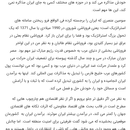
خودش مذاکره می کند و در حوزه های مختلف کسی به جای ایران مذاکره نمی
کند، این ها مهم است
.
سومین عنصری که ایران را برجسته کرده فی الواقع فرو ریختن سامانه های
استراتژیک است؛ یعنی فروپاشی شوروی در 1990 میلادی یا سال 1371 که یک
تحول بزرگ استراتژیک بود و فضا را برای ایران باز کرد. فروپاشی نظام بعثی در
عراق نیز بسیار کلیدی بود، فروپاشی نظام طالبان و به نظر من در این اواخر
فروپاشی بخشی از دنیای عرب به خصوص قدرت رژیم مبارک نیز مهم بود. مصر
دوران مبارک در سی و چند سال گذشته پیوسته برای تضعیف ایران حرکت می
کرد و علمدار حرکت ضد ایرانی در دنیای عرب بود و کسی بود که می توانست پول
کشورهای عرب خلیج فارس را تبدیل به مذاکرات بین المللی کند. اینها به برآمدن
ایران انجامیده و ایران را به کشوری تبدیل کرده است که با ثبات و با آرامش
است و مسائل خود را، خودش حل و فصل می کند.
به نظر من اگر دقیق تر جلو برویم و اگر از نظر اقتصادی هم چارچوب هایی که
مطرح است در قالب بحث های اقتصاد مقاومتی که اثرات تکانه های اقتصادی
جهان را کمتر می کند، در برآمدن بیشتر ایران موثرند. برآمدن ایران به کشورمان
موقعیتی بخشیده که می شود گفت ظرفیتی برای امنیت منطقه است. اما چالش
هایی هم وجود دارد، چه چالش هایی که ناشی از انتظارات در داخل هستند و چه