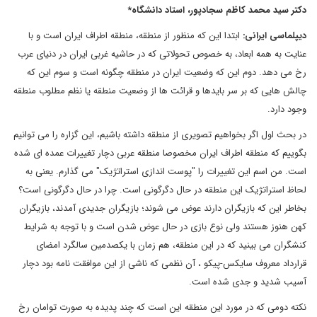
دکتر سید محمد کاظم سجادپور، استاد دانشگاه*
دیپلماسی ایرانی:
ابتدا این که منظور از منطقه، منطقه اطراف ایران است و با
عنایت به همه ابعاد، به خصوص تحولاتی که در حاشیه غربی ایران در دنیای عرب
رخ می دهد. دوم این که وضعیت ایران در منطقه چگونه است و سوم این که
چالش هایی که بر سر بایدها و قرائت ها از وضعیت منطقه یا نظم مطلوب منطقه
وجود دارد.
در بحث اول اگر بخواهیم تصویری از منطقه داشته باشیم، این گزاره را می توانیم
بگوییم که منطقه اطراف ایران مخصوصا منطقه عربی دچار تغییرات عمده ای شده
است. من اسم این تغییرات را "پوست اندازی استراتژیک" می گذارم. یعنی به
لحاظ استراتژیک این منطقه در حال دگرگونی است. چرا در حال دگرگونی است؟
بخاطر این که بازیگران دارند عوض می شوند؛ بازیگران جدیدی آمدند، بازیگران
کهن هنوز هستند ولی نوع بازی در حال عوض شدن است و با توجه به شرایط
کنشگران می بینید که در این منطقه، هم زمان با یکصدمین سالگرد امضای
قرارداد معروف سایکس-پیکو ، آن نظمی که ناشی از این موافقت نامه بود دچار
آسیب شدید و جدی شده است.
نکته دومی که در مورد این منطقه این است که چند پدیده به صورت توامان رخ