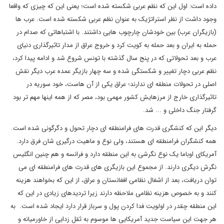
داده است: اول این که نظم عربی شکسته شده است؛ یعنی این که چیزی که واقعا
وجود داشت از نظر استراتژیک به عنوان نظم عربی شکسته شده است. عرب ها
(بازیگران عرب) بین خودشان چارچوب هایی داشتند. با اشتباهاتی که صدام در
حمله به ایران و بعد حمله به کویت کرد و خروج عراق از مدار تاثیرگذاری دنیای
عرب و بعد تحولاتی که در پنج سال گذشته با تونس شروع شد و ادامه پیدا کرد،
نظم عربی دچار تغییر و شکستگی شده و سه چهار بازیگر عمده عرب دیگر نقش
اصلی در تحولات منطقه ای ندارند؛ عراق یکی از آن هاست، خود سوریه در
تاثیرگذاری خارج از مرزهایش کشور مهمی بود، مصر که از همه اینها مهم تر بود
گرفتار جنگ داخلی و ... شد
.
دیگر این که کنشگری قدرت های فرامنطقه ای دچار تحول و دگرگونی شده است.
همه کنشگران فرامنطقه ای هستند، ولی نوع و ماهیت درگیری شان فرق دارد.
آمریکای اوباما یک نوع نگرشی به این منطقه دارد و فرانسه و هم چنین انگلیس
نگرش دیگری دارند. از مجموع این بازیگری های قدرت های فرامنطقه ای می
توان دریافت، بعد از اشغال نظامی افغانستان و عراق، از این که بخواهند هزینه
کنند و به خصوص هزینه نظامی ملاحظه دارند زیرا تردیدهای زیادی در این که
این منطقه چقدر در اولویت فدا کردن پول و سرباز قرار دارد ایجاد شده است. به
هر جهت این سیاست جدید آمریکایی ها موسوم به ثقل زدایی از خاورمیانه و