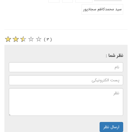
سيد محمدكاظم سجادپور
( ۳ )
نظر شما :
ارسال نظر