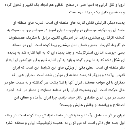
اروپا و ثقل گرایی به آسیا حتی در سطح لفظی هم ایجاد یک تغییر و تحول کرده
و به همین دلیل یک پدیده مهم است
.
پدیده دیگر، افزایش نقش قدرت های منطقه ای است. قدرت های منطقه ای
مانند ایران، ترکیه، عربستان در چارچوب دنیای امروز در سرتاسر جهان، نسبت به
گذشته اثرگذاری بیشتری دارند. در آمریکای لاتین، برزیل یا مکزیک همینطورند.
در آفریقا، آفریقای جنوبی فضای عمل بیشتری پیدا کرده است. این دو مساله
یعنی «پوست اندازی استراتژیک» و چند پدیده ای که به آنها اشاره شد به پدیده
ای شکل داده که به ما برمی گردد و باید به آن اشاره کنیم و آن «برآمدن ایران» از
نظر منطقه ای است. یعنی یکی از ویژگی های این شرایط این است که ایران
قدرتی برآمده و بازیگر قدرتمند منطقه ای موثری شده است. بحران هایی که
دیگران با آن مواجه هستند، ایران آنها را قبلا پشت سر گذاشته و به سمت جلو در
حال حرکت است. این وضعیت ایران را در منطقه متفاوت و ممتاز می کند. اجازه
دهید در مورد ایران مقداری بازتر حرف بزنیم. چرا ایران برآمده و معنای این
اصطلاح و پیامدها و چالش هایش چیست؟
ایران بر اثر سه عامل برآمده و قدرتش در منطقه افزایش پیدا کرده است: در وهله
اول جنبه های ذاتی است که می توان به اهمیت ژئوپلیتیک ایران و منطقه اشاره