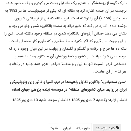
با یک گروه از پژوهشگران هندی یک ماه قبل بحث می کردیم و یک محقق هندی
برجسته در آن جلسه اشاره کرد به مقاله ای که یکی از صهیونیست ها در 1982 به
نام یینون (
Yinon
) آن را نوشته است. این مقاله که قبل از فروپاشی شوروی
نوشته شده، اشاره می کند که خاورمیانه به سمت بالکانیزه شدن جلو می رود و
نشان می دهد حداقل آرزوهای بالکانیزه شدن در منظقه وجود داشته است. این را
از این جهت می گویم که فکر نکنید حفظ موقعیتی که داریم کار ساده ای است،
بلکه ده ها طرح و برنامه و گفتگو و گفتمان و روایت در این میان وجود دارد که
موجب می شود مراقبت از کشور و دستاوردهای آن مستلزم رصد مفاهیم و
مشخص کردن نسبت آنها به ایران و متقابلا طراحی های همه جانبه در رابطه با
هر کدام از آن هاست.
*متن سخنرانی،" واکاوی تقابل راهبردها در غرب آسیا و تاثیر وزن ژئوپلیتیکی
ایران بر روابط میان کشورهای منطقه" در موسسه آینده پژوهی جهان اسلام
انتشار اولیه: یکشنبه 7 شهریور 1395 / انتشار مجدد: شنبه 13 شهریور 1395
کلید واژه ها:
خاورمیانه
ایران
قدرت