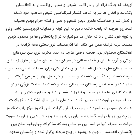
آوردند که جنگ فرقه ای را در قالب شیعی و سنی از پاکستان به افغانستان
بکشانند و افغان ها نیز به شاهد کشتار غیرنظامیان شیعی مذهب خود شدند.
واکنش تند و هماهنگ علمای دینی شیعی و سنی و اعلام حرام بودن عملیات
انتحاری هرچند که باعث خاتمه دادن به این گونه از عملیات تروریستی نشد، ولی
به نوبه خود نشان داد که افغان ها هوشیارانه تر از پاکستانی ها در محدود کردن
عملیات فرقه گرایانه عمل می کنند. اما اگر عملیات تروریستی فرقه گرایانه در
افغانستان محدوتر بود، صحنه واقعی قدرت در ابعاد مخرب تری بین نیروهای
دولتی و گروه طالبان و شبکه حقانی در جریان بود. طالبان حتی در طول زمستان
که سال های قبل به دلیل نامساعد بودن فضای کلی برای عملیات نظامی، به صورت
موقت دست از جنگ می کشیدند و عملیات را در فصل بهار از سر می گرفتند، در
سال 95 در تمام فصل زمستان فعال باقی مانند و دست به عملیات بزرگی در دو
ولایت کلیدی هلمند در جنوب و قندوز در شمال زدند و مناطق بیشتری را به
تصرف خود در آوردند؛ به نحوی که در ماه های پایانی سال لشکرگاه مرکز ولایت
هلمند در معرض محاصره کامل و تصرف قرار گرفت. شهر قندوز مرکز ولایت قندوز
نیز چندین بار با تهاجم گسترده طالبان رو به رو شد و بخش هایی از آن به صورت
موقت به تصرف آنها در آمد. این در حالی بود که مذاکرات چهارجانبه صلح بین
پاکستان، افغانستان، چین و روسیه در پنج مرحله برگزار شده و پاکستان متعهد