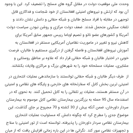
وحدت ملی موقعیت دولت در مقابل گروه های مسلح را تضعیف کرد. این با وجود
آن بود که ارتش و نیروهای امنیتی افغانستان از خود شجاعت و فداکاری قابل
توجهی در مقابله با افراد مسلح طالبان و شبکه حقانی و داعش نشان دادند و
تلفات سنگینی متحمل شدند. ضعف دولت مرکزی و روشن نبودن سیاست دولت
آمریکا و کشورهای عضو ناتو و تصیم اوباما رییس جمهور سابق آمریکا برای
کاهش نیرو و تغییر در ماموریت نظامیان آمریکایی مستقر در افغانستان به
آموزش نیروهای افغانستان و فاصله گرفتن از درگیری مستقیم با طالبان، فرصت
خوبی در اختیار طالبان و شبکه حقانی قرار داد که علاوه بر مناطق روستایی و
عشایری، عملیات مسلحانه خود را به شهرهای بزرگ و مراکزی ولایات بکشانند.
از طرف دیگر طالبان و شبکه حقانی توانستند با سازماندهی عملیات انتحاری در
امنیتی ترین بخش کابل که سفارتخانه های خارجی و پایگاه های نظامی و امنیتی
در آن مستقر هستند، عملیات پر تلفاتی را به کابل تحمیل کنند. به نحوی که در
اسفندماه سال 95 حمله به بزرگترین بیمارستان نظامی کابل موسوم به بیمارستان
سردار داورخان، ضمن آنکه بیش از 30 کشته و 70 مجروح بر جای گذاشت، این
موضوع جدی را مطرح کرد که چگونه داعش که مسئولیت عملیات انتحاری
بیمارستان نظامی سردار داورخان را پذیرفته، توانسته است از تور امنیتی با سلاح
و تجهیزات نظامی عبور کند. نگرانی ها در این باره زمانی افزایش یافت که از میان