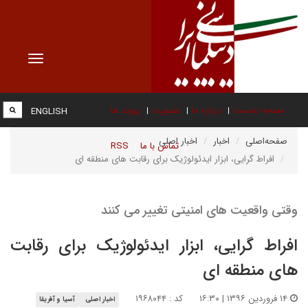
Toggle
vigation
صفحه نخست
درباره ما
عضویت
پیوند ها
ENGLISH
صفحه‌اصلی
اخبار
اخبار اصلی
تماس با ما
RSS
افراط گرایی، ابزار ایدئولوژیک برای رقابت های منطقه ای
وقتی واقعیت های امنیتی تغییر می کنند
افراط گرایی، ابزار ایدئولوژیک برای رقابت
های منطقه ای
۱۴ فروردین ۱۳۹۶ | ۱۶:۳۰
کد : ۱۹۶۸۰۴۴
اخبار اصلی
آسیا و آفریقا