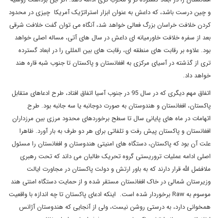
و چین درست باشد، که داعش به عنوان ابزار استراتژیک آمریکا چیزی در محدود
کردن خلافت خراسان بزرگ فعالی خواهد شد، آنگاه می توان گفت خلافت شرقی
بعد از سفره خلافت خاورمیانه ای داعش در سال های آتی، مساله اصلی خواهد
بود. علاوه بر رقابت های منطقه ای، رقابت های بین المللی را در ابعاد گسترده
تری از گذشته در آسیای مرکزی به افغانستان و پاکستان تا جنوب شبه قاره هند
خواهد داد.
اتفاق مهم دیگری که در سال 95 در جنوب آسیا اتفاق افتاد، طرح ادعاهای متقابل
پاکستان، افغانستان و هندوستان به صورت دوجانبه یا سه جانبه بود. طرح
اتهامات در ماه های پایانی سال تا سطح برخوردهای محدود مرزی بین مرزداران
افغانستان و پاکستان پیش رفت و تلفاتی برای هر دو طرف به بار آورد. ظاهرا
علت آن بود که پاکستان، دستگاه های امنیتی هندوستان و افغانستان را مسئول
اصلی ادامه عملیات تروریستی گروه تحریک طالبان می داند که تحت رهبری
ملافضل الله قرار دارند که به باور ارتش و دولت پاکستان در مجاورت ایالت
وزیرستان شمالی در خاک افغانستان مستقر شده و از حمایت دستگاه امنتی هند
موسوم به
Raw
برخوردار شده است. اینکه ادعای پاکستان تا چه اندازه با واقعیت
همخوانی دارد، به درستی روشن نیست، ولی از آنجایی که هندوستان آژانس