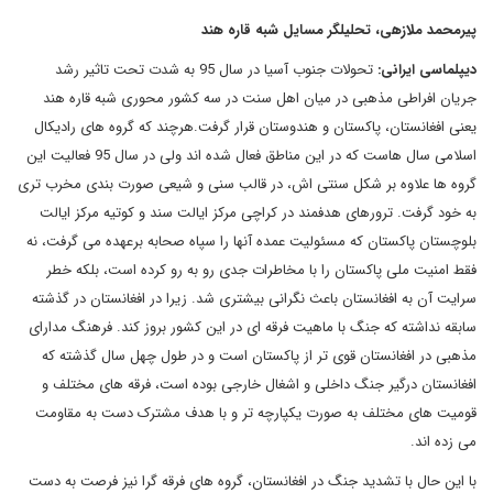
پیرمحمد ملازهی، تحلیلگر مسایل شبه قاره هند
دیپلماسی ایرانی:
تحولات جنوب آسیا در سال 95 به شدت تحت تاثیر رشد
جریان افراطی مذهبی در میان اهل سنت در سه کشور محوری شبه قاره هند
یعنی افغانستان، پاکستان و هندوستان قرار گرفت.هرچند که گروه های رادیکال
اسلامی سال هاست که در این مناطق فعال شده اند ولی در سال 95 فعالیت این
گروه ها علاوه بر شکل سنتی اش، در قالب سنی و شیعی صورت بندی مخرب تری
به خود گرفت. ترورهای هدفمند در کراچی مرکز ایالت سند و کوتیه مرکز ایالت
بلوچستان پاکستان که مسئولیت عمده آنها را سپاه صحابه برعهده می گرفت، نه
فقط امنیت ملی پاکستان را با مخاطرات جدی رو به رو کرده است، بلکه خطر
سرایت آن به افغانستان باعث نگرانی بیشتری شد. زیرا در افغانستان در گذشته
سابقه نداشته که جنگ با ماهیت فرقه ای در این کشور بروز کند. فرهنگ مدارای
مذهبی در افغانستان قوی تر از پاکستان است و در طول چهل سال گذشته که
افغانستان درگیر جنگ داخلی و اشغال خارجی بوده است، فرقه های مختلف و
قومیت های مختلف به صورت یکپارچه تر و با هدف مشترک دست به مقاومت
می زده اند.
با این حال با تشدید جنگ در افغانستان، گروه های فرقه گرا نیز فرصت به دست