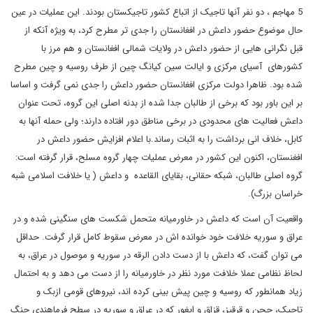
5 مهاجم ، دو نفر آنها تاجیک از اتباع کشور تاجیکستان بودند. این عملیات در عین
حال موضوع حضور داعش در افغانستان را جدی تر مطرح کرد، به ویژه آنکه از
قبل نگرانی هایی از حضور داعش در ولایات شمالی افغانستان و هم مرز با
کشورهای آسیای مرکزی و ایالت سین کیانگ چین از طرف روسیه و چین مطرح
شده بود. ظاهرا دولت مرکزی افغانستان حضور داعش را جدی نمی گرفت و اساسا
بر این باور بود که برخی از طالبان جدا شده از بدنه اصلی این گروه، تحت عنوان
داعش فعالیت های محدودی در برخی مناطق دور افتاده دارند؛ ولی حمله آنها به
کابل، خلاف انی برداشت را به اثبات رساند.با اعلام افزایش حضور داعش در
افغنستان، اکنون این کشور در معرض عملیات چهار گروه مسلح، قرار گرفته است:
گروه اصلی طالبان، شبکه حقانی، بقایای القاعده و داعش ( یا خلافت اسلامی شبه
خراسان بزرگ).
واقعیت آن است که داعش در خاورمیانه متحمل شکست های سنگینی شده و در
عراق و سوریه خلافت خود خوانده اش در معرض سقوط کامل قرار گرفت. حداقل
می توان گفت، که داعش با از دست دادن الرقه در سوریه و موصول در عراق، به
لحاظ نظامی عملا خلافت مورد نظر در خاورمیانه را از دست می دهد و به احتمال
زیاد همانطور که روسیه و چین پیش بینی کرده اند، نیروهای قومی ازبک و
تاجیک، چچن و قرقیز، قزاق و ایغور که در عراق و سوریه در سطح فرماهندی جنگ