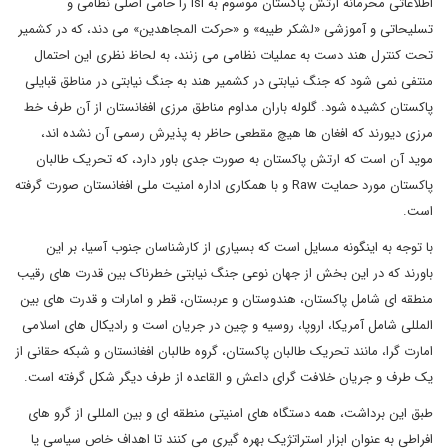
اطلاعاتی محرمانه ارتش پاکستان موسوم به
isi
را حامی اصلی نظامی و
تسلیحاتی و آموزشی «لشکر طیبه» و «حرکت المجاهدین» می دند، که در کشمیر
تحت کنترل هند دست به عملیات نظامی می زنند، به لحاظ نظری این احتمال
منتفی نمی شود که جنگ نیابتی در کشمیر هند به جنگ نیابتی در مناطق قبایلی
پاکستان کشیده شود. گلوله باران مداوم مناطق مرزی افغانستان از آن طرف خط
مرزی دیورند که افغان ها هیچ مقطعی حاظر به پذیرش رسمی آن نشده اند،
موید آن است که ارتش پاکستان به صورت جدی باور دارد، که تحریک طالبان
پاکستان مورد حمایت
Raw
و با همکاری اداره امنیت ملی افغانستان صورت گرفته
است.
با توجه به اینگونه مسایل است که بسیاری از کارشناسان جنوب آسیا، بر این
باورند که در این بخش از جهان نوعی جنگ نیابتی خطرناک بین قدرت های رقیب
منطقه ای شامل پاکستان، هندوستان و عربستان، قطر و امارات و قدرت های بین
المللی شامل آمریکا، اروپا، روسیه و چین در جریان است و رادیکال های اسلامی
امارت گرا، مانند تحریک طالبان پاکستان، گروه طالبان افغانستان و شبکه حقانی از
یک طرف و جریان خلافت گرای داعش و القاعده از طرف دیگر شکل گرفته است.
طبق این برداشت، همه دستگاه های امنیتی منطقه ای و بین المللی از گرو های
افراطی به عنوان ابزار استراتژیک بهره گیری می کنند تا اهداف خاص سیاسی یا