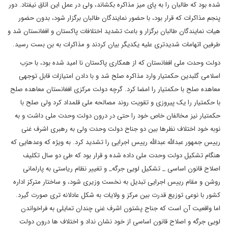
شده بود که طالبان را به پای میز مذاکره بکشاند، ولی در عمل این اتاق نیفتاد. دور
پنجم مذاکرات که قرار بود، با حضور نمایندگان طالبان برگزار شود، بدون حضور
هیات نمایندگان طالبان برگزار و باعث تشدید اختلافات پاکستان و افغانستان شد و
طرفین اتهامات شدیدتری علیه یکدیگر بیان کردند و مذاکرات به بن بست رسید.
دولت وحدت ملی افغانستان که از همکاری پاکستان نا امید شده بود، با حزب
اسلامی گلبدین حکمتیار وارد مذاکره صلح شد و با دادن امتیازات قابل توجهی
معاهده صلح با حکمتیار را امضا کرد. گرچه دولت مرکزی افغانستان معاهده صلح
با حکمتیار را یک پیروزی و تقویت روند مصالحه ملی قلمداد کرد ولی صلح با
حکمتیار نیز مخالفان خاص خود را حتی در درون دولت وحدت ملی داشت و به
نوبه خود اختلاف نظرها بین دو جناح دولت وحدت ولی به رهبری اشرف غنی
رییس جمهور عبدالله عبدالله رییس اجرایی را تشدید کرد. به ویژه که وعدهایی که
هنگام تشکیل دولت وحدت ملی داده شده و قرار بود که طی دو سال تکلیف
اصلاح قانون اساسی _ تشکیل لویی جرگه_ و تغییر نظام ریاستی به پارلمانی
روشن و مقام رییس اجرایی تبدیل به نخست وزیری شود، و ساختار مترکز اداره
کشور با نوعی توزیع قدرت بین مرکز و ولایات به شکل عادلانه تری صورت گیرد.
اما واقعیت آن است که جناح پشتون اشرف غنی چندان تمایلی به فراخواندن
لویی جرگه و اصلاح قانون اساسی از خود نشان نداد و اختلاف ها درون دولت