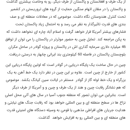
از یک طرف و افغانستان و پاکستان از طرف دیگر، رو به وخامت بیشتری گذاشت
و پاکستان را در مظان اتهام سنگین حمایت از گروه های تروریستی در کشمیر
تحت کنترل هندوستان نگاه داشت. موضوعی که در معادلات منطقه ای و صف
بندی های قدرت تاثیرگذار به نظر می رسد و به احتمال زیاد پاکستان تحت
فشارهای بیشتر آمریکا قرار خواهد گرفت و اسلام آباد چاره ای نخواهد داشت که
به پکن مراجعه کند. تمایل چین به حضور موثرتر در پاکستان را می توان از توافق
46 میلیارد دلاری سرمایه گذاری اش در پاکستان و پروژه گوادر در ساحل مکران
بلوچستان پاکستان در فاصله 60 کیلومتری بند ایرانی چابهار به درستی دریافت.
چین در حال ساخت یک پایگاه دریایی در گوادر است که اولین پایگاه دریایی این
کشور از خارج از چین است. علاوه بر این چین در نظر دارد یک خط آهن به یک
بزرگراه و یک خط لوله گاز از گوادر مستقر در ایالت سین کیانگ بکشد. موضوعی
که هم نشانگر رقابت چین و هند از یک طرف و چین و و آمریکا از طرف دیگر
است. بنابراین می توان تصور که منطقه جنوب آسیا در سال های آتی محل اصلی
نزاع ها در سطح منطقه ای و بین المللی خواهد بود که رقابت جنگ های نیابتی و
هدایت جریان های افراطی مذهبی یا قومی به وسیله دستگاه های امنیتی قدرت
های منطقه ای و بین المللی رو به افزایش خواهد گذاشت.