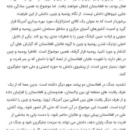
فعال بودند، به افغانستان انتقال خواهند یافت. اما موضوع به همین سادگی جابه
جایی نیروهای داعش نیست. از نگاه روسیه و چین، داعش از این ظرفیت
برخوردار است که به عنوان یک کالای استرات‍ژیک مورد بهره برداری آمریکا قرار
گیرد و امنیت کشورهای آسیای مرکزی و مناطق مسلمان نشین روسیه و قفقاز
جنوبی و ایالت سین کیانگ چین را با خطرات جدی ربه رو کند. یکی از دلایل
اصلی نزدیک شدن روسیه و چین با گروه طالبان افغانستان که گزارش های آن
انتشار و مورد تایید روسیه قرار گرفته، همین موضوع است. ظاهرا روسیه و چین
در نظر دارند با تقویت طلبان افغانستان از تضاد آنها با داعش که بر سر قدرت و
نفوذ، بسیار جدی است، از پیشروی داعش به حوزه امنیتی و ملی خود جلوگیری
کنند.
تشدید جنگ در افغانستان دو پیامد مهم دیگر داشته است. بدین معنا که از یک
طرف رقابت های منطقه ای بین پاکستان، هندوستان و افغانستان را افزایش داده
و از طرف دیگر رقابت های بین المللی بین آمریکا، اروپا، روسیه و چین را تشدید
کرده است. اهمیت این موضوع در آن است که حتی اگر تصور شود، روند آشتی
ملی در افغانستان پیش برود، و طالبان حاضر شود، با دست یابی به بخشی از
قدرت به جنگ پایان دهد، داعش می تواند به سرعت جایگزین شود و جنگ در
افغانستان را در ابعاد گسترده تر و مخرب تری ادامه دهد. اگر این برداشت روسیه