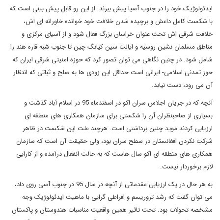
ایدئولوژیک خود را در جنوب آسیا پیش ببرند. از این رو قابل پیش بینی است که
با شکست کامل داعش و برچیده شدن خلافت خود خوانده خاورانه ای اش،
خلافت شرقی اش تحت عنوان خراسان بزرگ فعال شود و از آسیای مرکزی و
مناطق مسلمان نشین روسیه و ایالت سین کیانگ چین تا جنوب شبه قاره هند را
شامل شود. در چنین نگاهی می توان تصور کرد که حوزه امنیتی شرقی ایران که
حوز تمدنی اسلامی- ایرانی است حداقل این زودی ها به صلح و ثباتی که انتظار
آن می رود، دست نیابد.
آنچه که در جریان اجلاس سران اکو در اسفندماه 95 در اسلام آباد گذشت و
بسیاری از صاحبنظران آن را شکستی برای سازمان همکاری های منطقه ای
ارزیابی کردند موید چنین برداشتی است. هرچند علت این شکست در ظاهر
شرکت نکردن افغانستان در سطح سران بود، ولی حقیقت آن است که سازمان
همکاری های منطقه ای اکو سال هاست که به حالت انفعال درآمده و از کارایی
لازم برخوردار نیست.
به هر حال در یک ارزیابی مقدماتی از آنچه در سال 95 در جنوب آسی روی داد،
می توان گفت که رشد تروریسم و افراطی گرایی با ماهیت ایدئولوژیک وجه
مشخصه تحولات بود. تحت تاثیر همین واقعیت مناسبات هندوستان و پاکستان