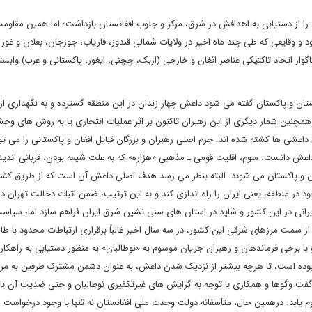
ن افغان؛ قدرت نمایی های آنان در طول سال 2016 داعش را از دستیابی به اهدافش در شرق، مرکز و جنوب افغانستان بازداشت؛ اما همین 
 وقایعی که طی چند ماه اخیر در ولایات شمالی قندوز، فاریاب، جوزجان، بغلان و غور 
گوار اتحاد تاکتیکی عناصر افغان و خارجی (ازبک، چچنی، ایغور، پاکستانی و عرب) وابسته
ستان و پاکستان گفته می شود داعش چهار زندان در این منطقه گسترده و به نگهداری از
چنین شمار دیگری از این رهبران تاکنون بر اثر عملیات انتحاری یا به روش های وحشی
اعشی ها کشته شده اند. جرم اصلی رهبران و بزرگان قبایل افغان و پاکستانی را می تو
بر داعش دانست. سوم، اقلیت قومی ـ مذهبی «هزاره» که به علت شیعه بودن، قربانی اندی
ن و پاکستان می شوند. البته بنظر می رسد هدف اصلی داعش آن است که از طریق کشتا
 منطقه، یعنی ایران را راه اندازی کند و به این ترتیب، ضمن اثبات دخالت تهران در
یرانی در این کشور و شاید در استان های سنی نشین شرق ایران فراهم سازد.اما، سیاس
از سمت مرزهای شرقی این کشور، در سه سال اخیر غالباً برقراری ارتباطات محدود با طال
 با برخی فرماندهان و رهبران جریان موسوم به «نوطالبان» به منظور دستیابی به راهکار
 بوده است، تا هرچه بیشتر از نزدیک شدن داعش، به عنوان دشمن مشترک طرفین به مر
گفت وگوها و همکاری با توجه به گرایش های غیرتکفیری نوطالبان و حتی ضدیت آن با «
داوم یابد. درهمین حال، متأسفانه دولت وحدت ملی افغانستان نه تنها با وجود درخواست 