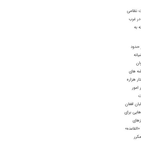
مقاومت نظامی
در غرب
 به
 حدود
انه
ان
شه های
ر هزاره
 امور
ت
بان افغان
هایی برای
زهای
القاعده»
مکرر