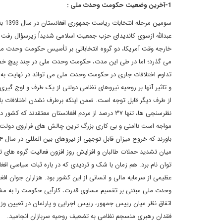
1-آخرین وضعیت حکومت وحدت ملی :
سوم
عبدالله ازسوی کاندیدای حزب جمعیت اسلامی شدیداً زیرسؤال رفت و 
خارجه وقت آمریکا، دو گروه انتخاباتی بر تأسیس حکومت وحدت ملی
می گذرد؛ اما در طی این مدت، حکومت وحدت ملی در چند پیچ خطرن
تداوم اختلافات جاری در حکومت وحدت ملی می تواند در نهایت به 
و تاثیر آنها بر روحیه نیروهای نظامی دولتی از یک طرف و اوج گی
از طرف دیگر قابل توجه است. ضمن اینکه برطرف نشدن اختلافات ب
نظرسنجی ها، تنها ۳۷ درصد از مردم افغانستان معت
مواجه است ناامنی و بی کاری بزرگ ترین چالش های فراروی دولت و
میان تشدید حملات طالبان و افزایش روز افزون فعالیت گروه های ت
عظیمی از سرمایه مالی و انسانی از این کشور بود. هزاران جوان افغ
وحدت ملی مبتنی بر تقسیم مساوی قدرت، کارآیی حکومت را به مشک
اتفاق نظر میان رییس جمهور، رییس اجرایی و پارلمان در تعیین وز
فقدان رهبری منسجم نظامی به تضعیف روحیه سربازان انجامید.