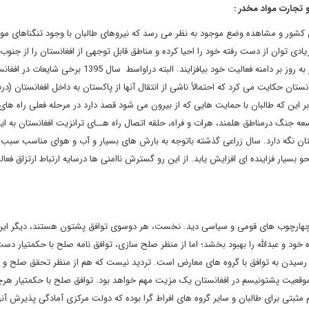
 کشور و مشاهده وضع موجود به نظر می رسد که نیروهای طالبان با وجود تنگناهای مو
ادی توان از دست رفته خود را احیا کرده و مناطق قابل توجهی از افغانستان را از جنوب گ
شمال و از غرب تا شرق این کشور را تحت تسلط خود درآورده و روز به روز بر دامنه فعالیت خود بیافزایند. البته دراواسط سال 
تان حکایت می کرد که احتمالاً ناشی از انتقال آنها از پاکستان به داخل افغانستان (در
ر این که طالبان با حمایت هایی که از بیرون می شود قصد دارد در مرحله فعلی راه های
سعه جنگ درمناطق هلمند، هرات و فراه، حلقه اتصال راه هــای ترانزیت افغانستان به ایر
تان نگه دارد. سال زراعی گذشته باتوجه به بارش های بسیار و آب و هوای مناسب سبب 
سیار فزاینده ای افزایش یابد. از این رو گسترش ناامنی ها درسایه ارتباط ارتزاق فعا
د در چهارچوب های قومی و سیاسی دید. نخست، هر دوسوی توافق پشتون هستند، دیگر این
خود و عبدالله را بهبود بخشد؛ اما از منظر صلح سازی، توافق نامه صلح با حکمتیار دس
سیدن به توافق با گروه های معارض است. تردید نیست که هم از منظر تحقق صلح و ه
موقعیت پشتونیسم در افغانستان یک مزیت مهم خواهد بود. توافق صلح با حکمتیار هر
 مثبتی برای طالبان و سایر گروه های افراط گرا بوده که دولت مرکزی آمادگی پذیرش آنها