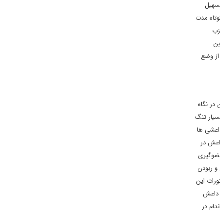
تسهیل
وتاه مدت
زب
ین
از وضع
در نگاه
سیار تنگ
داعشی ها
اعش در
عضوگیری
و ربودن
ورات این
ه داعش
دام در