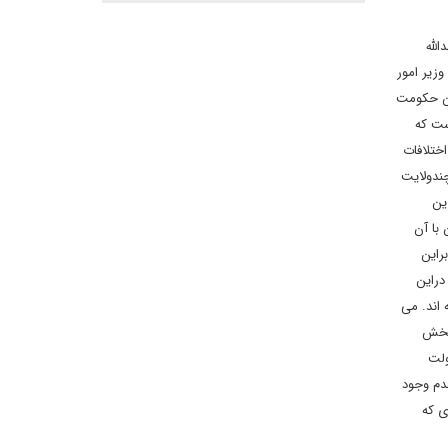
بدالله
زیر امور
ین حکومت
ست که
ختلافات
چندولایت
ین
 با آن
راین
ت که دراین
 اند. می
ان شاهد خروج بخش
ولت
دم وجود
ی که