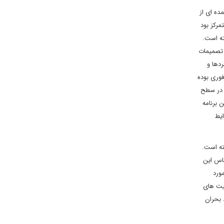
ده ای از
رکز بود
ته است.
ا تصمیمات
دها و
وری بوده
ت در سطح
 برنامه
ایط
ته است.
ن براساس این
ورد
یت های
 بحران