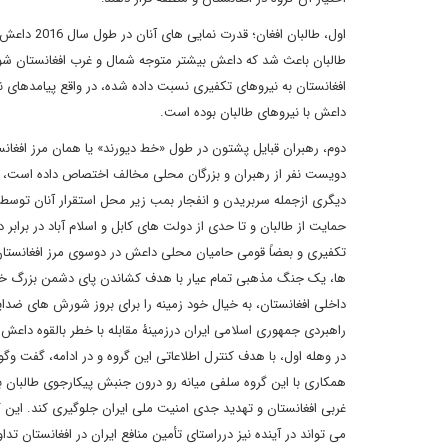
اول، طالبا
طالبان باعث شد که داعش بیشتر متوجه شمال و غرب افغانستان شود و
افغانستان به نیروهای تکفیری نسبت داده شده، در واقع پیامدهای نا
داعش با نیروهای طالبان بوده است.
دوم، رهبران قبایل پشتون در طول «خط دیورند» یا همان مرز افغان
دویست نفر از رهبران و بزرگان محلی مخالف اختصاص داده است، هم
دیگری ازجمله سربریدن و انفجار بمب زیر محل استقرار آنان توسط د
حمایت از طالبان و تا حدی از دولت های کابل و اسلام آباد در برا
تکفیری و بعضاً قومی حامیان محلی داعش در دوسوی مرز افغانستا
ها، یک جنگ مذهبی تمام عیار با هدف کشاندن پای دشمن بزرگ خود در
داخلی افغانستان، به خیال خود زمینه را برای بروز شورش های ضدا
راهبردی جمهوری اسلامی ایران درزمینۀ مقابله با خطر بالقوه داعش 
در وهله اول، با هدف کنترل اطلاعاتی این گروه و در ادامه، گفت وگو
همکاری با این گروه سلفی میانه رو درون جنبش پیکارجوی طالبان
غربی افغانستان و تهدید جدی امنیت ملی ایران جلوگیری کند. این 
می تواند در آینده نیز درراستای تأمین منافع ایران در افغانستان ت