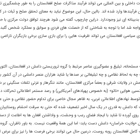
ولات داخلی و بین المللی می تواند فرآیند مذاکرات صلح افغانستان را به طور چشمگیری 
 فرآیندها وارد شده اند. بااین حال، این موضوع نباید به معنای تحقق صلح و ثبات در ک
ی بدبینانه ای نیز وجوددارد. دراین چارچوب گفته می شود هرچند توافق دولت مرکزی با ح
واجه شد اما با توجه به شناختی که از خصلت های فردی و سوابق و عملکرد شخص گلبد
ی سیاسی افغانستان می تواند ظرفیت هایی را برای بازی سازی برخی بازیگران ناراضی 
لحانه، تبلیغ و عضوگیری عناصر مرتبط با گروه تروریستی داعش در افغانستان، اکنون 
 به لحاظ نظامی و چه تبلیغاتی بر صدها یا شاید هزاران عنصر داعشی در آن کشور ب
در ولایات شرقی و بعضاً مرکزی افغانستان، مانند ننگرهار و غزنی تلفات سنگینی بر 
نی نسبی هوایی «ناتو» (به خصوص پهپادهای آمریکایی) و رصد مستمر اطلاعاتی تحرکات د
 توسط نهادهای اطلاعاتی غربی، به ظاهر مجال خاصی برای تداوم حضور نظامی و حتی 
ت که داعش به قدری در یک سال اخیر تضعیف شده که حتی به سرقت احشام روستاییان 
روی آورده تا شاید با ایجاد فضای رعب و وحشت، و واداشتن افغان ها به اطاعت از دست
قل «ولایت خراسان» داعش دست یابد؛ اما این همۀ واقعیت نیست. به باور ناظران، گرو
ل افغانستان روبه روست، درعین حال می توانند برخی فرصت ها را نیز برای عرض ان