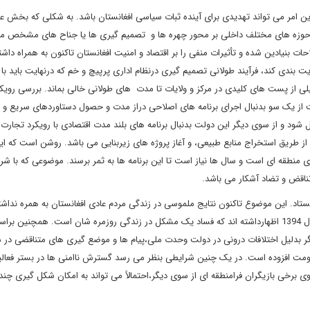
این امر می تواند تهدیدی برای آینده ثبات سیاسی افغانستان باشد. به شکلی که بخش عم
ر حوزه های مختلف داخلی بر محور چهره ها و تصمیم گیری ها یا جناح های مشخص متم
ت بنیادین شده و تأثیرات منفی را بر اقتصاد و امنیت افغانستان تاکنون به همراه داش
یت بندی کند، فرآیند طولانی تصمیم گیری درنظام اداری پرپیچ و خم که درنهایت باید ب
 از پست های کلیدی در مرکز و ولایات تا مدت های طولانی خالی بماند. بررسی رویکر
 یک سو بدنبال اجرای برنامه های اصلاحی دراز مدت و حصول دستاوردهای سریع و ف
غل شود و از سوی دیگر این دولت بدنبال برنامه های بلند مدت اقتصادی با رویکرد تجار
از طریق استخراج منابع طبیعی، و آغاز پروژه های زیربنایی می باشد. روشن است که این
نطقه ای است و سال ها نیاز است تا این برنامه ها به ثمر برسند. موضوعی که با شر
اقض و تضاد آشکار می باشد.
تاد. این موضوع تاکنون نتایج ملموسی در زندگی مردم عادی افغانستان به همره نداش
به شکلی که۹۰ درصد از مردم افغانستان درطی یک نظرسنجی در سال 1394 اظهارداشته اند که فساد یک مشکل در زندگی روزمره شان است. همچنی
ر بدلیل اختلافات درونی در دولت وحدت ملی،پیام ها و موضع گیری های متناقضی در م
ومت افزوده است. در یک چنین شرایطی بنظر می رسد گسترش ناامنی ها در بستر فعال
وی برخی بازیگران فرامنطقه ای از سوی دیگر،احتمالاً می تواند به امکان شکل گیری چند