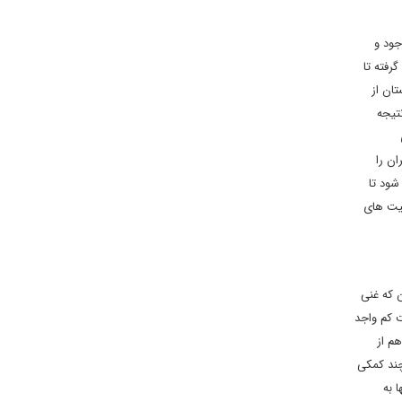
جود و
رفته تا
1395 برخی شایعات در افغانستان از
نتیجه
ان را
شود تا
لیت های
 که غنی
ت کم واجد
م از
چند کمکی
 به