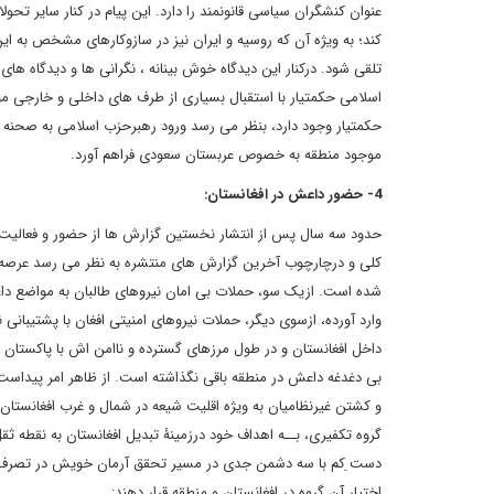
عنوان کنشگران سیاسی قانونمند را دارد. این پیام در کنار سایر تح
کند؛ به ویژه آن که روسیه و ایران نیز در سازوکارهای مشخص به این
تلقی شود. درکنار این دیدگاه خوش بینانه ، نگرانی ها و دیدگاه ها
اسلامی حکمتیار با استقبال بسیاری از طرف های داخلی و خارجی م
حکمتیار وجود دارد، بنظر می رسد ورود رهبرحزب اسلامی به صحنه 
موجود منطقه به خصوص عربستان سعودی فراهم آورد.
4- حضور داعش در افغانستان:
حدود سه سال پس از انتشار نخستین گزارش ها از حضور و فعالیت مس
کلی و درچارچوب آخرین گزارش های منتشره به نظر می رسد عرصه چه
شده است. ازیک سو، حملات بی امان نیروهای طالبان به مواضع داعش 
وارد آورده، ازسوی دیگر، حملات نیروهای امنیتی افغان با پشتیبا
داخل افغانستان و در طول مرزهای گسترده و ناامن اش با پاکستان
بی دغدغه داعش در منطقه باقی نگذاشته است. از ظاهر امر پیداس
و کشتن غیرنظامیان به ویژه اقلیت شیعه در شمال و غرب افغانستان 
گروه تکفیری، بــه اهداف خود درزمینۀ تبدیل افغانستان به نقطه ث
دست ِکم با سه دشمن جدی در مسیر تحقق آرمان خویش در تصرف کام
اختیار آن گروه در افغانستان و منطقه قرار دهند: