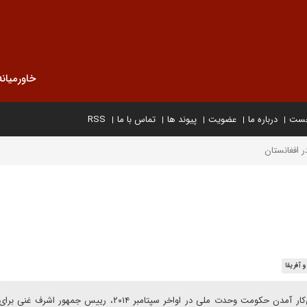
خاورمیانه
خست
درباره ما
عضویت
پیوند ها
تماس با ما
RSS
ر افغانستان
 آفریقا
مصطفی زندیه، تحلیل گرارشد مسائل جنوب آسیا: پس از روی‌کار آمدن حکومت وحدت ملی در اواخر سپتامبر ۲۰۱۴، رییس ج