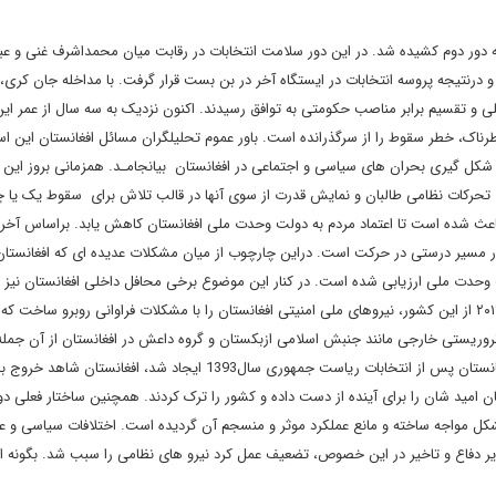
ین مرحله انتخابات ریاست جمهوری افغانستان در سال 1393 به دور دوم کشیده شد. در این دور سلامت انتخابات در رقابت میان محمداشرف غنی و ع
درنتیجه پروسه انتخابات در ایستگاه آخر در بن بست قرار گرفت. با مداخله جان کری، و
 و تقسیم برابر مناصب حکومتی به توافق رسیدند. اکنون نزدیک به سه سال از عمر ا
اک، خطر سقوط را از سرگذرانده است. باور عموم تحلیلگران مسائل افغانستان این ا
شکل گیری بحران های سیاسی و اجتماعی در افغانستان بیانجامـد. همزمانی بروز این ا
ری تحرکات نظامی طالبان و نمایش قدرت از سوی آنها در قالب تلاش برای سقوط یک یا 
اعث شده است تا اعتماد مردم به دولت وحدت ملی افغانستان کاهش یابد. براساس آخر
قدند که کشور در مسیر درستی در حرکت است. دراین چارچوب از میان مشکلات عدیده ای که افغانستان
حدت ملی ارزیابی شده است. در کنار این موضوع برخی محافل داخلی افغانستان نیز ب
باورند که خروج میزان قابل توجهی از نیروهای بین المللی در سال ۲۰۱۴ از این کشور، نیروهای ملی امنیتی افغانستان را با مشکلات فراوانی روبرو ساخ
روریستی خارجی مانند جنبش اسلامی ازبکستان و گروه داعش در افغانستان از آن جمله
توان نام برد. هم زمان با شک و تردیدی که در باره ثبات سیاسی افغانستان پس از انتخابات ریاست جمهوری سال1393 ایجاد شد، افغانست
ان امید شان را برای آینده از دست داده و کشور را ترک کردند. همچنین ساختار فعلی د
ل مواجه ساخته و مانع عملکرد موثر و منسجم آن گردیده است. اختلافات سیاسی و ع
یر دفاع و تاخیر در این خصوص، تضعیف عمل کرد نیرو های نظامی را سبب شد. بگونه ا