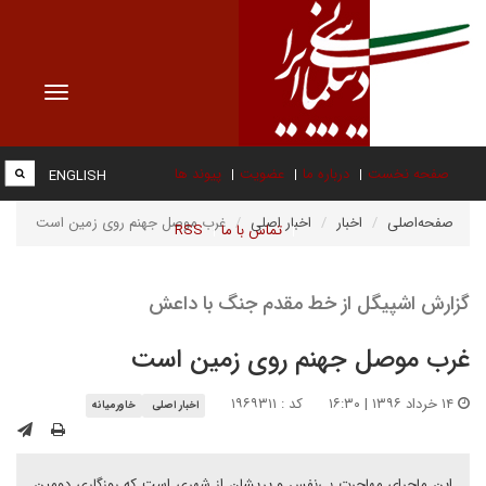
Toggle
vigation
صفحه نخست
درباره ما
عضویت
پیوند ها
ENGLISH
صفحه‌اصلی
اخبار
اخبار اصلی
غرب موصل جهنم روی زمین است
تماس با ما
RSS
گزارش اشپیگل از خط مقدم جنگ با داعش
غرب موصل جهنم روی زمین است
۱۴ خرداد ۱۳۹۶ | ۱۶:۳۰
کد : ۱۹۶۹۳۱۱
اخبار اصلی
خاورمیانه
این ماجرای مهاجرت بی‌نفس و پریشان از شهری است که روزگاری دومین