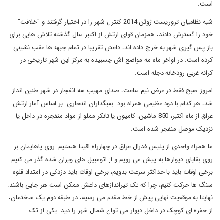
است.
شبه نظامیان تروریست ژوئن 2014 کنترل شهر را در اختیار گرفتند و "خلافت"
خود را گسترش دادند، همزمان قوای ارتش از اکتبر سال گذشته تلاش هایی برای
باز پس گیری شهر به خرج داده اند، داعش تقریبا در تمام جبهه ها عقب نشینی
کرده است. در اواخر ماه مه مواضع اش چسبیده به مرکز این شهر تاریخی در
کرانه غربی رودخانه دجله است.
امروز صبح فقط در عرض نیم ساعت، صدای مهیب سه انفجار در شهر طنین انداز
شد، هر کدام با دود عظیمی همراه بود. بمبگذاران انتحاری. بر اساس آمار ارتش
عراق از ماه اکتبر، 850 ماشین، کامیون یا تانکر مملو از مواد منفجره در داخل یا
نزدیک موصل منفجر شده است.
ما همراه واحدی از پلیس فدرال عراق در چهارراه اقیدا هستیم. روی پاهایمان بر
روی بقایای دیوارها به پیش می رویم و از اتومبیل های ویران شده گذر می کنیم.
برخی اوقات باید با حداکثر سرعت بدویم، برخی اوقات باید دزدکی در امتداد قلوه
سنگ ها حرکت کنیم، چرا که تک تیراندازهای داعش ممکن است هر جایی باشند.
نهایتا به موقعیت نهایی پیش از خط مقدم می رسیم، در طبقه دوم یک ساختمان،
از حفره ای کوچک در داخل دیوار می توان شمال شهر را دید. یکی از تک