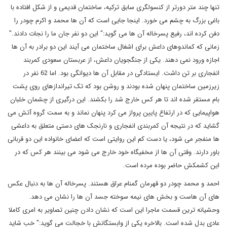
تنها چند متر دورتر از کنسولگری سابق ترکیه، ساختمان قدیمی و از شکل افتاده با
باغی بزرگ به چشم می خورد. اینجا جایی است که آن ها محمد و اکرم چودر را
دفن کرده اند، رفیع پسرخاله آن ها می گوید:" این دو نفر جان ما را نجات دادند."
زمانی که کماندوهای داعش برای اشغال ساختمان می آیند این دو برادر به آن ها
اجازه ورود نمی دهند. یکی از جنگجویان داعش، از عربستان سعودی کمربند
انفجاری بر تن داشت. ایستادگی در مقابل آن ها دیوانگی بود. اما 62 نفر در
زیرزمین ساختمان پنهان شده بودند و روشن بود که تک تیراندازهای روی پشت
بام مستقر شده اند تا هر کس خارج شد را بکشند. این درگیری از چشمان خلبان
هواپیمایی که در ارتفاع پایین پرواز می کرد پنهان نماند و به سمت گروه آتش می
گشاید که در نتیجه آن کمربندی انفجاری و نارنجک های دستی متعلق به داعشی
ها منفجر می شود، یا دست کم این روایتی است که اعضای خانواده این دو قربانی
باور دارند. وقتی آن ها از مخفیگاه خود خارج می شود می بینند هر کس که در
این کشمکش حاضر بوده مرده است.
احمد و محمد چودر دو قهرمان گمنام عراق هستند. پسرخاله آن ها به دنبال عکس
های آن هاست و بخش های نیمه سوخته جسد آن ها را نشان می دهد.
وحشیانه ترین قسمت ماجرا این است که نشان دادن چنین تصاویر به امری کاملا
عادی بدل شده است. بالاخره یکی از وابستگانش با خجالت می گوید:" خب شاید