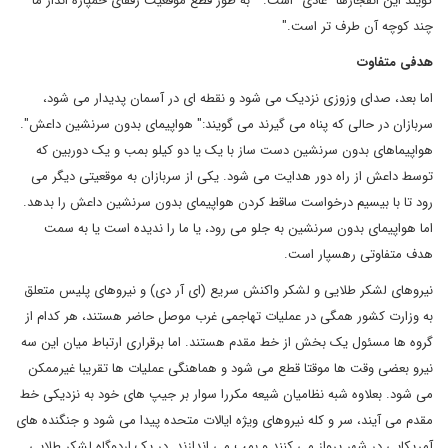
گویند این انفجارها "عادی" است. " به طور قطع موقعیت رفقای خمپاره انداز ما
چند کوچه آن طرف تر است."
هدفی متفاوت
اما بعد، صدای وزوزی نزدیک می شود و نقطه ای در آسمان پدیدار می شود،
سربازان در حالی که پناه می گیرند می گویند:" هواپیمای بدون سرنشین داعش".
هواپیماهای بدون سرنشین دست ساز با یک یا دو کیلو بمب و یک دوربین که
توسط داعش از راه دور هدایت می شود. یکی از سربازان به موقعیتی دیگر می
رود تا با بیسیم درخواست ساقط کردن هواپیمای بدون سرنشین داعش را بدهد.
اما هواپیمای بدون سرنشین به جلو می رود، یا ما را ندیده است یا به سمت
هدف متفاوتی رهسپار است.
نیروهای لشکر طلایی و لشکر واکنش سریع (ای آر دی) و نیروهای پلیس متعلق
به وزارت کشور همگی در عملیات تهاجمی غرب موصل حاضر هستند، هر کدام از
گروه ها مسئول یک بخش از خط مقدم هستند. اما برقراری ارتباط میان این سه
نیرو بعضی وقت ها موقتا قطع می شود و هماهنگی عملیات ها تقریبا غیرممکن
می شود. بعلاوه شبه نظامیان شیعه مکررا سوار بر جیپ های خود به نزدیکی خط
مقدم می آیند، سر و کله نیروهای ویژه ایالات متحده پیدا می شود و جنگنده های
آمریکایی در شهر پرواز می کنند و بمب می اندازند. در یک اردوگاه لشکر طلایی