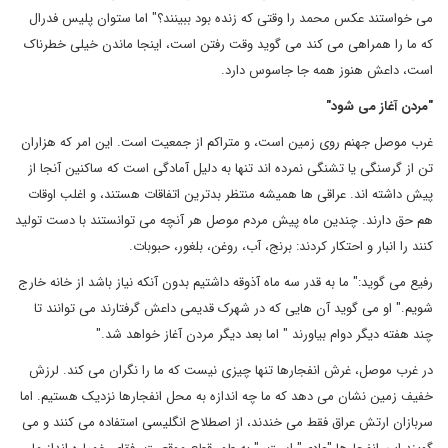
می خواستند عکس محمد را وقتی که زنده بود ببینند؟" اما ستوان پلیس فدرال
که ما را همراهی می کند می گوید وقت رفتن است، اینجا ماندن خیلی خطرناک
است، داعش هنوز همه جا جاسوس دارد.
"
مردن آغاز می شود
"
غرب موصل جهنم روی زمین است، و متراکم از جمعیت است. این امر که هزاران
تن از گرسنگی یا تشنگی نمرده اند تنها به دلیل آمادگی است که ساکنین آنجا از
پیش داشته اند. عراقی ها همیشه منتظر بدترین اتفاقات هستند، و اغلب اوقات
هم حق دارند. چندین ماه پیش مردم موصل هر آنچه می توانستند با دست تولید
کنند را انبار و احتکار کردند: برنج، آب، روغن، بلغور، حبوبات.
رفیع می گوید:" ما به قدر سه ماه آذوقه داشتیم بدون آنکه نیاز باشد از خانه خارج
شویم." او می گوید آن هایی که در شهرک قدیمی داعش گرفتارند می توانند تا
چند هفته دیگر دوام بیاورند " اما بعد دیگر مردن آغاز خواهد شد."
در غرب موصل، غرش انفجارها تنها چیزی نیست که ما را نگران می کند. لرزش
خفیف زمین نشان می دهد که ما چه اندازه به محل انفجارها نزدیک هستیم. اما
سربازان ارتش عراق فقط می خندند، از اصطلاح انگلیسی استفاده می کنند و می