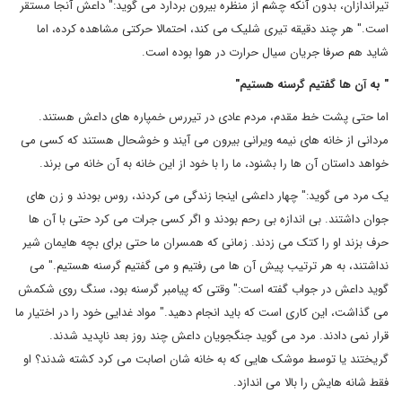
تیراندازان، بدون آنکه چشم از منظره بیرون بردارد می گوید:" داعش آنجا مستقر
است." هر چند دقیقه تیری شلیک می کند، احتمالا حرکتی مشاهده کرده، اما
شاید هم صرفا جریان سیال حرارت در هوا بوده است.
"
به آن ها گفتیم گرسنه هستیم
"
اما حتی پشت خط مقدم، مردم عادی در تیررس خمپاره های داعش هستند.
مردانی از خانه های نیمه ویرانی بیرون می آیند و خوشحال هستند که کسی می
خواهد داستان آن ها را بشنود، ما را با خود از این خانه به آن خانه می برند.
یک مرد می گوید:" چهار داعشی اینجا زندگی می کردند، روس بودند و زن های
جوان داشتند. بی اندازه بی رحم بودند و اگر کسی جرات می کرد حتی با آن ها
حرف بزند او را کتک می زدند. زمانی که همسران ما حتی برای بچه هایمان شیر
نداشتند، به هر ترتیب پیش آن ها می رفتیم و می گفتیم گرسنه هستیم." می
گوید داعش در جواب گفته است:" وقتی که پیامبر گرسنه بود، سنگ روی شکمش
می گذاشت، این کاری است که باید انجام دهید." مواد غدایی خود را در اختیار ما
قرار نمی دادند. مرد می گوید جنگجویان داعش چند روز بعد ناپدید شدند.
گریختند یا توسط موشک هایی که به خانه شان اصابت می کرد کشته شدند؟ او
فقط شانه هایش را بالا می اندازد.