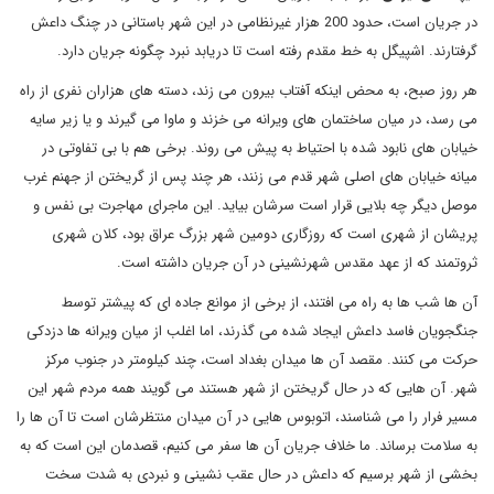
در جریان است، حدود 200 هزار غیرنظامی در این شهر باستانی در چنگ داعش
گرفتارند. اشپیگل به خط مقدم رفته است تا دریابد نبرد چگونه جریان دارد.
هر روز صبح، به محض اینکه آفتاب بیرون می زند، دسته های هزاران نفری از راه
می رسد، در میان ساختمان های ویرانه می خزند و ماوا می گیرند و یا زیر سایه
خیابان های نابود شده با احتیاط به پیش می روند. برخی هم با بی تفاوتی در
میانه خیابان های اصلی شهر قدم می زنند، هر چند پس از گریختن از جهنم غرب
موصل دیگر چه بلایی قرار است سرشان بیاید. این ماجرای مهاجرت بی نفس و
پریشان از شهری است که روزگاری دومین شهر بزرگ عراق بود، کلان شهری
ثروتمند که از عهد مقدس شهرنشینی در آن جریان داشته است.
آن ها شب ها به راه می افتند، از برخی از موانع جاده ای که پیشتر توسط
جنگجویان فاسد داعش ایجاد شده می گذرند، اما اغلب از میان ویرانه ها دزدکی
حرکت می کنند. مقصد آن ها میدان بغداد است، چند کیلومتر در جنوب مرکز
شهر. آن هایی که در حال گریختن از شهر هستند می گویند همه مردم شهر این
مسیر فرار را می شناسند، اتوبوس هایی در آن میدان منتظرشان است تا آن ها را
به سلامت برساند. ما خلاف جریان آن ها سفر می کنیم، قصدمان این است که به
بخشی از شهر برسیم که داعش در حال عقب نشینی و نبردی به شدت سخت