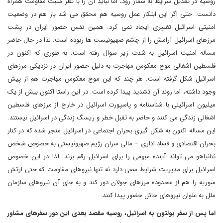
روسیه در تعدیل شرایط به شمار رود، اما نباید آن را با نظر مثبت مقاومت همراه
دانست. حتی اگر این ابتکار عمل روسیه هم محقق می شد باز هم در وضعیت
امنیتی اسرائیل تغییری ایجاد نمی کرد. همین نفس حضور ایران در پشت
مرزهای اسرائیل آرامش را از چشم صهیونیست ها ربوده است. لذا در حال حاضر
مساله امنیت اسرائیل به شدت زیر سوال رفته است. به طوری که اکنون در
فلسطین اشغالی موج معکوس مهاجرت به دلیل حضور ایران در نزدیکی مرزهای
اسرائیل شکل گرفته است. هر چند که این موج معکوس مهاجرت هم از پیش
وجود داشته، اما روند آن تشدید پیدا کرده است. در این راستا اکنون بیش از یک
میلیون اسرائیلی با شناسنامه و پاسپورت اسرائیل در خارج از مرزهای فلسطین
اشغالی زندگی می کنند و حاضر به تقبل خطر و ریسگ زندگی در اسرائیل نیستند.
این مساله اکنون به شکل گیری بحران اجتماعی در اسرائیل منجر شده که در کنار
بحران اقتصادی و فساد اداری – مالی سران رژیم صهیونیستی به خصوص شخص
نتانیاهو می تواند آینده مبهمی را برای اسرائیل رقم بزند. لذا در این خصوص
اسرائیل برای مدیریت شرایط سعی دارد نه تنها نیروهای مقاومت که حتی ارتش
سوریه را هم از محدوده مرزهای جولان دور کند و به جای آن نیروهای سازمان
ملل به عنوان نیروهای حائل حضور پیدا کنند.
اما پس از سفر بولتون به اسرائیل، روسیه مقصد بعدی این دور سفرهای مشاور