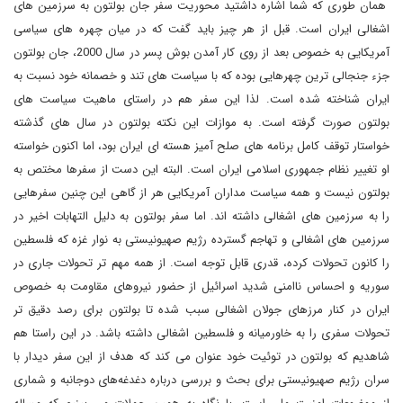
همان طوری که شما اشاره داشتید محوریت سفر جان بولتون به سرزمین های
اشغالی ایران است. قبل از هر چیز باید گفت که در میان چهره های سیاسی
آمریکایی به خصوص بعد از روی کار آمدن بوش پسر در سال 2000، جان بولتون
جزء جنجالی ترین چهرهایی بوده که با سیاست های تند و خصمانه خود نسبت به
ایران شناخته شده است. لذا این سفر هم در راستای ماهیت سیاست های
بولتون صورت گرفته است. به موازات این نکته بولتون در سال های گذشته
خواستار توقف کامل برنامه های صلح آمیز هسته ای ایران بود، اما اکنون خواسته
او تغییر نظام جمهوری اسلامی ایران است. البته این دست از سفرها مختص به
بولتون نیست و همه سیاست مداران آمریکایی هر از گاهی این چنین سفرهایی
را به سرزمین های اشغالی داشته اند. اما سفر بولتون به دلیل التهابات اخیر در
سرزمین های اشغالی و تهاجم گسترده رژیم صهیونیستی به نوار غزه که فلسطین
را کانون تحولات کرده، قدری قابل توجه است. از همه مهم تر تحولات جاری در
سوریه و احساس ناامنی شدید اسرائیل از حضور نیروهای مقاومت به خصوص
ایران در کنار مرزهای جولان اشغالی سبب شده تا بولتون برای رصد دقیق تر
تحولات سفری را به خاورمیانه و فلسطین اشغالی داشته باشد. در این راستا هم
شاهدیم که بولتون در توئیت خود عنوان می کند که هدف از این سفر دیدار با
سران رژیم صهیونیستی برای بحث و بررسی درباره دغدغه‌های دوجانبه و شماری