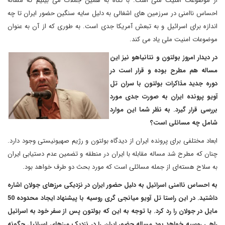
از موضوعات امنیت ملی است. با نگاه به همین جملات می بینیم که مساله
احساس ناامنی در سرزمین های اشغالی به دلیل سایه سنگین حضور ایران تا چه
اندازه برای اسرائیل و به تبعش آمریکا جدی است. به طوری که از آن به عنوان
موضوعات امنیت ملی یاد می کند.
در دیدار امروز بولتون و نتانیاهو نیز این
مساله هم مطرح بوده و قرار است در
دوره جدید مذاکرات بولتون با سران تل
آویو پرونده ایران به صورت جدی مورد
بررسی قرار گیرد. به نظر شما این موارد
شامل چه مسائلی است؟
ابعاد مختلفی برای پرونده ایران از دیدگاه بولتون و رژیم صهیونیستی وجود دارد.
چنان که مطرح شد مساله مقابله با ایران در منطقه و تضمین عدم دستیابی ایران
به سلاح هسته‌ای از جمله مسائلی است که مورد بحث دو طرف خواهد بود.
به احساس ناامنی اسرائیل به دلیل حضور ایران در نزدیکی مرزهای جولان اشاره
داشتید. در این راستا تل آویو میانجی گری روسیه با پیشنهاد ایجاد محدوده 50
مایل در جولان را رد کرد. با توجه به این که بولتون پس از سفر خود به اسرائیل
راهی روسیه خواهد بود مساله حضور ایران را در نزدیک مرزهای اسرائیل چگونه