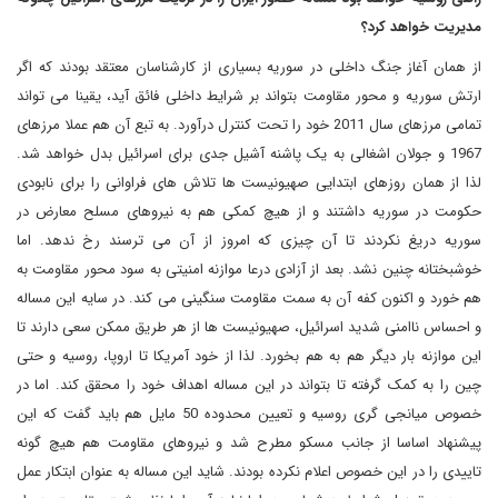
مدیریت خواهد کرد؟
از همان آغاز جنگ داخلی در سوریه بسیاری از کارشناسان معتقد بودند که اگر
ارتش سوریه و محور مقاومت بتواند بر شرایط داخلی فائق آید، یقینا می تواند
تمامی مرزهای سال 2011 خود را تحت کنترل درآورد. به تبع آن هم عملا مرزهای
1967 و جولان اشغالی به یک پاشنه آشیل جدی برای اسرائیل بدل خواهد شد.
لذا از همان روزهای ابتدایی صهیونیست ها تلاش های فراوانی را برای نابودی
حکومت در سوریه داشتند و از هیچ کمکی هم به نیروهای مسلح معارض در
سوریه دریغ نکردند تا آن چیزی که امروز از آن می ترسند رخ ندهد. اما
خوشبختانه چنین نشد. بعد از آزادی درعا موازنه امنیتی به سود محور مقاومت به
هم خورد و اکنون کفه آن به سمت مقاومت سنگینی می کند. در سایه این مساله
و احساس ناامنی شدید اسرائیل، صهیونیست ها از هر طریق ممکن سعی دارند تا
این موازنه بار دیگر هم به هم بخورد. لذا از خود آمریکا تا اروپا، روسیه و حتی
چین را به کمک گرفته تا بتواند در این مساله اهداف خود را محقق کند. اما در
خصوص میانجی گری روسیه و تعیین محدوده 50 مایل هم باید گفت که این
پیشنهاد اساسا از جانب مسکو مطرح شد و نیروهای مقاومت هم هیچ گونه
تاییدی را در این خصوص اعلام نکرده بودند. شاید این مساله به عنوان ابتکار عمل