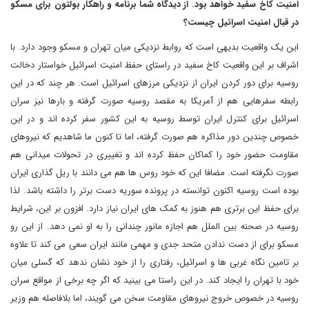
امنیت کاخ سفید خواهد بود. از دیدگاه شما برنامه و راهکار بولتون برای مسکو
در قبال امنیت اسرائیل چیست؟
این یک واقعیت بدیهی است که روابط نزدیکی میان تهران و مسکو وجود دارد. با
اشراف بر این واقعیت کاخ سفید در راستای حفظ امنیت اسرائیل خواستار دخالت
روسیه برای دور کردن ایران از نزدیکی مرزهای اسرائیل است. هر چند که در این
رابطه سفرهایی هم از آمریکا به مقصد روسیه صورت گرفته و بارها نیز سران
اسرائیل برای کنترل ایران توسط روسیه به این کشور سفر کرده اند و در این
خصوص چندین دور مذاکره هم صورت گرفته، اما تا کنون ما شاهدیم که نیروهای
مقاومت حضور خود را کماکان حفظ کرده اند و تغییری در تحولات میدانی هم
صورت نگرفته است. مضافا این که خود روس ها هم می دانند با ریل گذاری ایران
بوده است روسیه اکنون توانسته در پرونده سوریه دست برتر را داشته باشد. لذا
برای حفظ این برتری هم هنوز به کمک های ایران نیاز دارد. افزون بر این، شرایط
روسیه در صحنه بین الملل هم اجازه مانور چندانی را به او نمی دهد. از این رو
مسکو برای از دست ندادن متحد جدی و مهمی مانند ایران سعی می کند تا علاوه
بر تامین نگاه غربی ها و اسرائیل، رفتاری را از خود نشان ندهد که گسلی میان
خود با تهران را ایجاد کند. در این راستا می بینید که اگر چه برخی از مواقع سران
روسیه در خصوص خروج نیروهای مقاومت سخن می گویند، اما بلافاصله هم وزیر