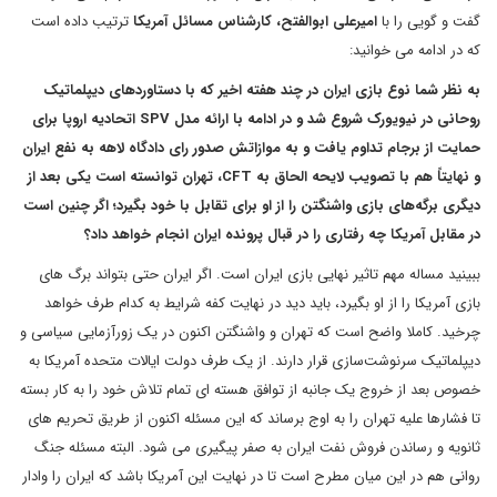
گفت و گویی را با
امیرعلی ابوالفتح، کارشناس مسائل آمریکا
ترتیب داده است
که در ادامه می خوانید:
به نظر شما نوع بازی ایران در چند هفته اخیر که با دستاوردهای دیپلماتیک
روحانی در نیویورک شروع شد و در ادامه با ارائه مدل SPV اتحادیه اروپا برای
حمایت از برجام تداوم یافت و به موازاتش صدور رای دادگاه لاهه به نفع ایران
و نهایتاً هم با تصویب لایحه الحاق به CFT، تهران توانسته است یکی بعد از
دیگری برگه‌های بازی واشنگتن را از او برای تقابل با خود بگیرد؛ اگر چنین است
در مقابل آمریکا چه رفتاری را در قبال پرونده ایران انجام خواهد داد؟
ببینید مساله مهم تاثیر نهایی بازی ایران است. اگر ایران حتی بتواند برگ های
بازی آمریکا را از او بگیرد، باید دید در نهایت کفه شرایط به کدام طرف خواهد
چرخید. کاملا واضح است که تهران و واشنگتن اکنون در یک زورآزمایی سیاسی و
دیپلماتیک سرنوشت‌سازی قرار دارند. از یک طرف دولت ایالات متحده آمریکا به
خصوص بعد از خروج یک جانبه از توافق هسته ای تمام تلاش خود را به کار بسته
تا فشارها علیه تهران را به اوج برساند که این مسئله اکنون از طریق تحریم های
ثانویه و رساندن فروش نفت ایران به صفر پیگیری می شود. البته مسئله جنگ
روانی هم در این میان مطرح است تا در نهایت این آمریکا باشد که ایران را وادار