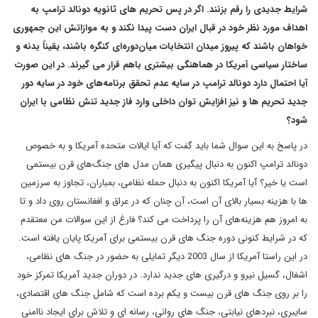
شرایط جدیدی را رقم بزنند. اگر در پس تحریم های ثانویه دونالد ترامپ به
اهداف مورد نظر خود در قبال ایران دست پیدا نکند و به موازاتش این جمهوری
خواهان باشند که پیروز میدان انتخابات میان‌دوره‌ای کنگره باشند، یقیناً بدنه و
ساختار سیاسی آمریکا در هماهنگی بیشتری باهم قرار می گیرند. در این صورت
آیا احتمال دارد دونالد ترامپ در سایه عدم تحقق برنامه‌های خود در سایه دور
جدید تحریم ها و نیز افزایش توان داخلی وارد فاز جدید تنش نظامی با ایران
شود؟
در پاسخ به این سوال شما باید گفت که آیا ایالات متحده آمریکا و به خصوص
دونالد ترامپ اکنون به دنبال پیگیری همان مدل های جنگ‌های قرن بیستمی
است یا خیر؟ آیا آمریکا اکنون به دنبال حمله نظامی، بمباران، تجاوز به سرزمین
ها با هزینه بسیار بالای آن است، آن چنان که در عراق و افغانستان روی داد و تا
به امروز هم هزینه‌های آن را پرداخت می کند؟ فارغ از این سوالات من معتقدم
که در شرایط کنونی دوره جنگ های قرن بیستمی برای آمریکا پایان یافته است.
در این راستا آمریکا از سال 2003 دیگر تمایلی به حضور در جنگ های نظامی،
اشغال، گسیل نیرو و درگیری های جدید ندارد. در دوران جدید آمریکا تمرکز خود
را بر روی جنگ های قرن بیست و یکم برده است که شامل جنگ های اقتصادی،
سایبری، نبردهای نیابتی، جنگ های روانی، رسانه ای و تلاش برای ایجاد ناامنی