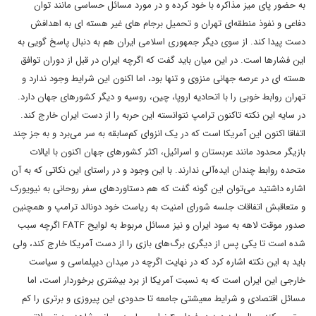
به حضور پای میز مذاکره با خود کرده و در مورد مسائل حساسی مانند توان
دفاعی و نفوذ منطقه‌ای تهران و تحمیل برجام های غیر هسته ای به اهدافش
دست پیدا کند. از سوی دیگر جمهوری اسلامی ایران هم به دنبال پاسخ گویی به
این فشارها است. در این میان باید گفت که اگرچه ایران در قبل از دوران توافق
هسته ای در عرصه جهانی منزوی و تنها بود، اما اکنون این شرایط وجود ندارد و
تهران روابط خوبی را با اتحادیه اروپا، چین، روسیه و دیگر کشورهای جهان دارد.
در سایه این نکته تاکنون ترامپ نتوانسته این حربه را از دست ایران خارج کند.
اتفاقا اکنون این آمریکا است که در یک انزوای کم‌سابقه به سر می‌برد و به جز چند
بازیگر محدود مانند عربستان و اسرائیل، اکثر کشورهای جهان اکنون با ایالات
متحده روابط چندان ایده‌آلی ندارند. با این وجود و در راستای این نکاتی که به آن
اشاره داشتید می‌توان این گونه گفت که هم دستاوردهای سفر روحانی به نیویورک
و متعاقبش اتفاقات جلسه شورای امنیت به ریاست خود دونالد ترامپ و همچنین
صدور موقت لاهه به سود ایران و نیز مسائل مربوط به لوایح FATF اگرچه سبب
شده است تا یکی پس از دیگری برگ‌های بازی را از دست آمریکا خارج کند، ولی
باید به این نکته اشاره کرد که در نهایت اگرچه در میدان دیپلماسی و سیاست
خارجی این ایران است که به نسبت آمریکا از برد بیشتری برخوردار است، اما
مسائل اقتصادی و شرایط معیشتی جامعه تا حدودی این پیروزی و برتری را کم