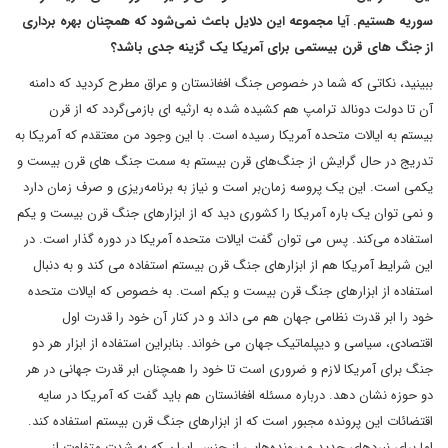
سوریه هستیم. آیا مجموعه این دلایل باعث نمی‌شود که همچنان بهره برداری
از جنگ های قرن بیستمی برای آمریکا یک گزینه جدی باشد؟
ببینید، نکاتی که شما در خصوص جنگ افغانستان و عراق مطرح کردید که دامنه
آن تا دولت دونالد ترامپ هم کشیده شده به ارثیه ای بازمی‌گردد که از قرن
بیستم به ایالات متحده آمریکا رسیده است. با این وجود من معتقدم که آمریکا به
تدریج در حال گرایش از جنگ‌های قرن بیستم به سمت جنگ های قرن بیست و
یکمی است. این یک پروسه زمان‌بر است و نیاز به برنامه‌ریزی و صرف زمان دارد
و نمی توان یک باره آمریکا را کشوری دید که از ابزارهای جنگ قرن بیست و یکم
استفاده می‌کند. پس می توان گفت ایالات متحده آمریکا در دوره گذار است. در
این شرایط آمریکا هم از ابزارهای جنگ قرن بیستم استفاده می کند و به دنبال
استفاده از ابزارهای جنگ قرن بیست و یکم است. به خصوص که ایالات متحده
خود را ابر قدرت نظامی جهان هم می داند و در کنار آن خود را قدرت اول
اقتصادی، سیاسی و دیپلماتیک جهان می خواند. بنابراین استفاده از ابزار هر دو
جنگ برای آمریکا لازم و ضروری است تا خود را همچنان ابر قدرت جهانی در هر
دو حوزه نشان دهد. درباره مسئله افغانستان هم باید گفت که آمریکا در سایه
اقتضائات این پرونده مجبور است که از ابزارهای جنگ قرن بیستم استفاده کند.
اما برای نبردهای جدید و پرونده‌هایی از جنس ایران که به شدت متفاوت از