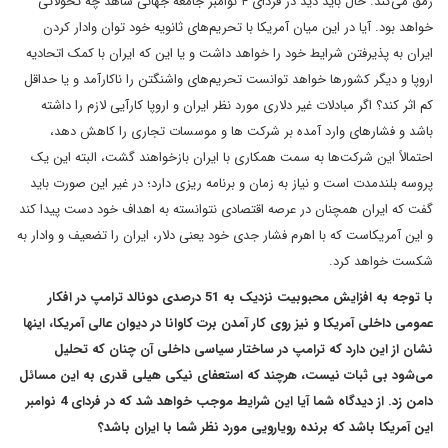
رمق می‌کند. حال باید دید در فردای ۴ نوامبر جامعه جهانی شاهد چه تحولاتی
خواهد بود. آیا در این میان آمریکا با تحریم‌های ثانویه خود توان وادار کردن
ایران به پذیرفتن شرایط خود را خواهد داشت و یا این که ایران با کمک اتحادیه
اروپا و دیگر کشورها خواهد توانست تحریم‌های واشنگتن را ناکارآمد و یا حداقل
کم اثر کند؟ اگر مبادلات غیر دلاری مورد نظر ایران و اروپا کارآیی لازم را داشته
باشد و فشارهای وارد آمده بر شرکت ها و موسسات تجاری را کاهش دهد،
احتمالاً این شرکت‌ها به سمت همکاری با ایران بازخواهند گشت، البته این یک
پروسه بلندمدت است و نیاز به زمان و برنامه ریزی دارد؛ در غیر این صورت باید
گفت که ایران همچنان در عرصه اقتصادی نتوانسته به اهداف خود دست پیدا کند
و این آمریکاست که با اهرم فشار جدی خود یعنی دلار، ایران را تضعیف و وادار به
شکست خواهد کرد.
با توجه به افزایش محبوبیت نزدیک به 51 درصدی دونالد ترامپ در افکار
عمومی داخلی آمریکا و نیز روی کار آمدن برت کاوانا در دیوان عالی آمریکا، اینها
نشان از این دارد که ترامپ در ساختار سیاسی داخلی آن چنان که تحلیل
می‌شود بی ثبات نیست، هرچند که استعفای نیکی هیلی قدری به این مسائل
دامن زد. از دیدگاه شما آیا این شرایط موجب خواهد شد که در فردای 4 نوامبر
این آمریکا باشد که برنده رویارویی مورد نظر شما با ایران باشد؟