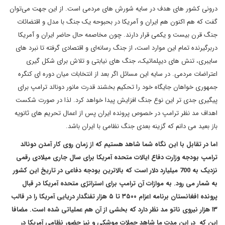
درونی کشور های هدف در سایه شورش های مردمی است. از این جهت می‌توان
گفت که هم اکنون هم ایران و آمریکا در بحبوحه یک جنگ با مدل و اقتضائات
جنگ قرن بیست و یکمی قرار دارند. چون مخاصمه حال حاضر ایران و آمریکا
دربرگیرنده تمام این موارد است، از جنگ رسانه‌ای و اقتصادی گرفته تا نبرد های
سایبری، تنش های دیپلماتیک، جنگ های نیابتی و تلاش برای شکل گیری
اعتراضات مردمی. در سایه این مسائل اگر بعد از انتخابات میان دوره ای کنگره
جمهوری خواهان جایگاه خود را تحکیم بخشند قدرت مانور دونالد ترامپ برای
پیگیری جدی تر این نوع جنگ افزایش پیدا خواهد کرد. لذا در صورت شکست
اهداف مد نظر ترامپ در خصوص پرونده ایران پس از اعمال تحریم های ثانویه
باز بعید می دانم که گزینه بعدی جنگ نظامی با ایران باشد.
اما در تقابل با این نگاه شما شاهد هستیم که از زمان روی کار آمدن دونالد
ترامپ بودجه وزارت دفاع ایالات متحده آمریکا برای سال جاری میلادی رقمی
نزدیک به 700 میلیارد دلار است که بالاترین بودجه دفاعی در تاریخ این کشور
به شمار می رود. به موازات آن ترامپ برای استراتژی متحده آمریکا در قبال
پرونده افغانستان برنامه اعزام ۳۵۰۰ تا ۵ هزار تفنگدار دریایی آمریکا را در قالب
۱۳ هزار نیروی ناتو مد نظر دارد که بخشی از آن هم عملیاتی شده است. مضافا
این که در این مدت ما شاهد حملات موشکی و نیز حضور نظامی آمریکا در