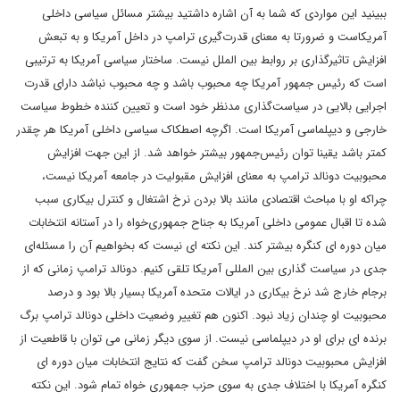
ببینید این مواردی که شما به آن اشاره داشتید بیشتر مسائل سیاسی داخلی
آمریکاست و ضرورتا به معنای قدرت‌گیری ترامپ در داخل آمریکا و به تبعش
افزایش تاثیرگذاری بر روابط بین الملل نیست. ساختار سیاسی آمریکا به ترتیبی
است که رئیس جمهور آمریکا چه محبوب باشد و چه محبوب نباشد دارای قدرت
اجرایی بالایی در سیاست‌گذاری مدنظر خود است و تعیین کننده خطوط سیاست
خارجی و دیپلماسی آمریکا است. اگرچه اصطکاک سیاسی داخلی آمریکا هر چقدر
کمتر باشد یقینا توان رئیس‌جمهور بیشتر خواهد شد. از این جهت افزایش
محبوبیت دونالد ترامپ به معنای افزایش مقبولیت در جامعه آمریکا نیست،
چراکه او با مباحث اقتصادی مانند بالا بردن نرخ اشتغال و کنترل بیکاری سبب
شده تا اقبال عمومی داخلی آمریکا به جناح جمهوری‌خواه را در آستانه انتخابات
میان دوره ای کنگره بیشتر کند. این نکته ای نیست که بخواهیم آن را مسئله‌ای
جدی در سیاست گذاری بین المللی آمریکا تلقی کنیم. دونالد ترامپ زمانی که از
برجام خارج شد نرخ بیکاری در ایالات متحده آمریکا بسیار بالا بود و درصد
محبوبیت او چندان زیاد نبود. اکنون هم تغییر وضعیت داخلی دونالد ترامپ برگ
برنده ای برای او در دیپلماسی نیست. از سوی دیگر زمانی می توان با قاطعیت از
افزایش محبوبیت دونالد ترامپ سخن گفت که نتایج انتخابات میان دوره ای
کنگره آمریکا با اختلاف جدی به سوی حزب جمهوری خواه تمام شود. این نکته