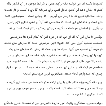
کشورها بکنیم اما می توانیم یک برآورد عینی از شرایط موجود در آن کشور ارائه
کنیم که نشان دهد آن کشور محل امنی برای سرمایه گذاری و کسب و کار هست
یا نه. استانداردهایی که ما درنظر می گیریم – که جهانی است – معیارهایی کاملا
فنی است و هدفشان این است که مشخص کند آیا آن کشور تدابیر لازم را برای
جلوگیری از احتمال سوءاستفاده گروه های تروریستی درنظر گرفته است یا نه.
لوئیس با بیان این که اف ای تی اف در مورد این که کدام گروه ها تروریستی
هستند، تصمیم گیری نمی کند، افزود: «این موضوعی است که سازمان ملل متحد
در مورد آن تصمیم می گیرد. حرف ما این است که زمانی که سازمان ملل یک
گروه را تروریستی قلمداد می کند همه کشورها باید قطعنامه این سازمان را در
رابطه با تامین مالی تروریسم اجرا کنند و به عنوان مثال، ما از همه کشورها می
خواهیم هر گونه تامین مالی تروریسم را عملی مجرمانه اعلام کنند. در مورد ایران
چیزی که امیدواریم انجام بدهد، غیرقانونی کردن تروریسم است.»
این مقام گروه ویژه اقدام مالی با بیان اینکه «فکر کنم همه می دانند این گروه ها
چه گروه هایی هستند» اضافه کرد: گفت وگو در این باره «موضوعی بین ایران و
تعداد دیگری از کشورهاست».
بهرام قاسمی، سخنگوی وزارت امور خارجه کشورمان نیز در نشست خبری هفتگی