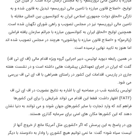
مبارزه با تامین مالی تروریسم» را به مجلس ارسال کرده است. از میان این
لوایح، «اصلاح قانون مبارزه با تامین مالی تروریسم» تبدیل به قانون شده و به
تازگی «الحاق دولت جمهوری اسلامی ایران به کنوانسیون بین المللی مقابله با
تامین مالی تروریسم» نیز در مجلس تصویب و راهی شورای نگهبان شده است.
همچنین لوایح «الحاق ایران به کنوانسیون مبارزه با جرائم سازمان یافته فراملی
(پالرمو)» و «اصلاح قانون مبارزه با پولشویی» هرچند در مجلس تصویب شده اند
اما هنوز به تایید نهایی نرسیده است.
در همین رابطه دیوید لوئیس، دبیر اجرایی گروه ویژه اقدام مالی (اف ای تی اف)
گفت که ایران در اجرای تعهداتش پیشرفت هایی داشته است و در نشست هفته
جاری در پاریس، اقدامات این کشور در راستای همراهی با اف ای تی اف بررسی
می شود.
لوئیس یکشنبه شب در مصاحبه ای با اشاره به نتایج عضویت در اف ای تی اف
(FATF) اظهار داشت: قطعا این اقدام می تواند شرایطی را برای این کشورها
فراهم کند که وارد تجارت با سایر کشورهای جهان شوند و می توانند به دنیا نشان
دهند که این کشورها مکان های امنی برای سرمایه گذاری هستند.
وی در پاسخ به این پرسش که اگر «کشوری مثل آمریکا مانع از خروج آنها از
لیست سیاه شود» گفت: ما نمی توانیم هیچ کشوری را وادار به دادوستد با دیگر