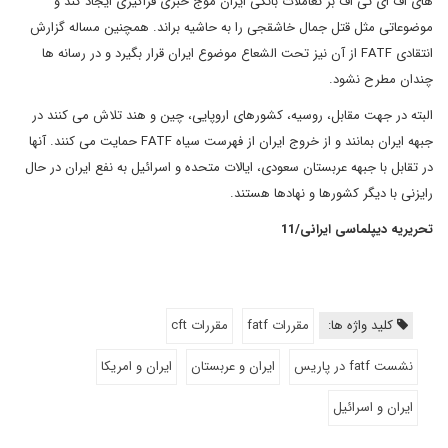
های اف ای تی اف بر تعاملات بانکی ایران موج خبری فراگیری ایجاد کند و
موضوعاتی مثل قتل جمال خاشقجی را به حاشیه براند. همچنین مساله گزارش
انتقادی FATF از آن نیز تحت الشعاع موضوع ایران قرار بگیرد و در رسانه ها
چندان مطرح نشود.
البته در جهت مقابل، روسیه، کشورهای اروپایی، چین و هند تلاش می کنند در
جبهه ایران بمانند و از خروج ایران از فهرست سیاه FATF حمایت می کنند. آنها
در تقابل با جبهه عربستان سعودی، ایالات متحده و اسرائیل به نفع ایران در حال
رایزنی با دیگر کشورها و نهادها هستند.
تحریریه دیپلماسی ایرانی/11
کلید واژه ها:
مقررات fatf
مقررات cft
نشست fatf در پاریس
ایران و عربستان
ایران و امریکا
ایران و اسرائیل