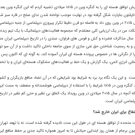
من در همان روزهای ابتدایی انعقاد برجام نزدیک به دو سال و نیم پیش توافق هسته ای را به کنگره وین در ۱۸۱۵ میلادی تشبیه کردم که این
پلئون بناپارت شکل گرفته بود در نهایت موجب نواخته شدن ندای صلح در قاره سبز شد
سال ۱۸۱۵ در کنگره وین دیپلماسی بر جنگ پیروز شد. آن چه در سال ۲۰۱۵ در وین روی داد به فاصله دو قرن دقیقا تکرار پیروزی دیپلماسی از جنبه دی
نکات من در یک ارزیابی کلی معتقدم که مجموعه فعالیت‌های دیپلماتیک با یک تیم زبده 
ال مذاکرات فشرده و کش و قوس های فراوان، سندی را در تاریخ دیپلماسی ایران منع
لی و به رسمیت شناختن حق غنی سازی از سوی جامعه داخلی تاکید داشت و از آن سو ت
 از نگرانی ها در خصوص پرونده هسته ای ایران آسوده کند، به گونه ای که اکنون پس
مللی انرژی اتمی، یک گزارش و یک خط بر فعالیت‌های مشکوک هسته‌ای ایران و یا تخ
ست و این یک نگاه برد برد به شرایط بود شرایطی که در آن تضاد منافع بازیگران و کشو
اوج بود و این نشان می دهد که هنر دیپلماتیک کشور توانسته مانند کنگره وین در ۱۸۱۵ شرایط را با استفاده از دیپلماسی هوشمندانه و منعطف به سم
چرخاند و امروز پس از گذشت گذشت سه سال باز هم بر این باورم که آنچه در سال ۲۰۱۵ میلادی در وین رویداد یک اتفاق بی نظیر و حتی کم نظیر در تاری
پلماسی ایران است.
لات متحده از توافق هسته ای در طول این مدت نادیده گرفته شده است، نه با تهعد تهران 
 برجام از همان روز ابتدایی حیاتش تا به امروز همواره تاکید جدی بر حفظ منافع ایرا