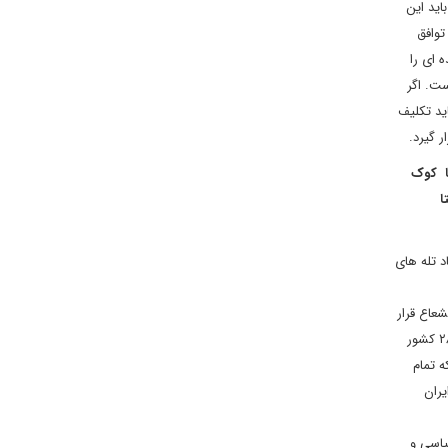
اید این
ر در توافق
 ای را
المللی انرژی اتمی است. اگر
ید تکلیف
ر گیرد.
کا کوک
ا
د تله های
شعاع قرار
دادن منافع خود در قاره سبز انجام دست نخواهد زد. لذا اگر اتهامات ما از طرف دانمارک، هلند، آلمان و آلبانی درست بود، یقین بدانید اتحادیه اروپا و تمام ۲۸ کشور
ه تمام
یران
یاسی و