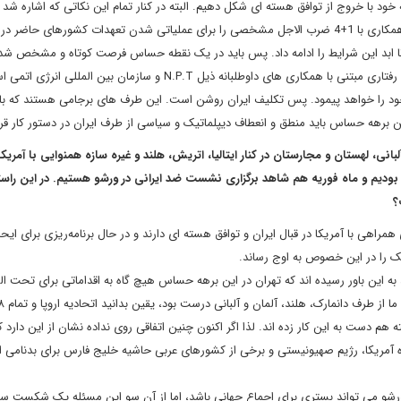
ه خود با خروج از توافق هسته ای شکل دهیم. البته در کنار تمام این نکاتی که اشاره شد ب
را هم اضافه کنم که ما برای رسیدن به منافع خود در برجام در سایه همکاری با 1+4 ضرب الاجل مشخصی را برای عملیاتی شدن تعهدات کشورهای حاض
تا ابد این شرایط را ادامه داد. پس باید در یک نقطه حساس فرصت کوتاه و مشخص شده
برای تعهدات برجامی دیگر اعضا مشخص کرد. لذا رفتار کنونی تهران رفتاری مبتنی با همکاری های داوطلبانه ذیل N.P.T و سازمان بین 
 خود را خواهد پیمود. پس تکلیف ایران روشن است. این طرف های برجامی هستند که با
 این برهه حساس باید منطق و انعطاف دیپلماتیک و سیاسی از طرف ایران در دستور کار قرا
انی، لهستان و مجارستان در کنار ایتالیا، اتریش، هلند و غیره سازه همنوایی با آمری
نا بودیم و ماه فوریه هم شاهد برگزاری نشست ضد ایرانی در ورشو هستیم. در این راست
ت؟
اهی با آمریکا در قبال ایران و توافق هسته ای دارند و در حال برنامه‌ریزی برای ایحا
یک را در این خصوص به اوج رساند.
د به این باور رسیده اند که تهران در این برهه حساس هیچ گاه به اقداماتی برای تحت ال
 هم دست به این کار زده اند. لذا اگر اکنون چنین اتفاقی روی نداده نشان از این دارد ک
ه آمریکا، رژیم صهیونیستی و برخی از کشورهای عربی حاشیه خلیج فارس برای بدنامی ا
 ورشو می تواند بستری برای اجماع جهانی باشد، اما از آن سو این مسئله یک شکست س