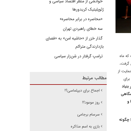
خوانشی از منظر اقتصاد سیاسی و
ژئوپلیتیک کریدورها
«محاصره در برابر محاصره»
سه خطای راهبردی تهران
گذار خزر از «حاشیه امن» به «فضای
بازدارندگی متراکم
که ماه
ترامپ گرفتار در شن‌زار سیاسی
ران گرفت،
مایت از
مطالب مرتبط
برای
بنیاد
اجماع برای دیپلماسی؟!
شگاهی
انشگاه کورتابیا و
روز موعود؟!
سرسام برجامی
ان را چگونه
بازی به اسم مذاکره