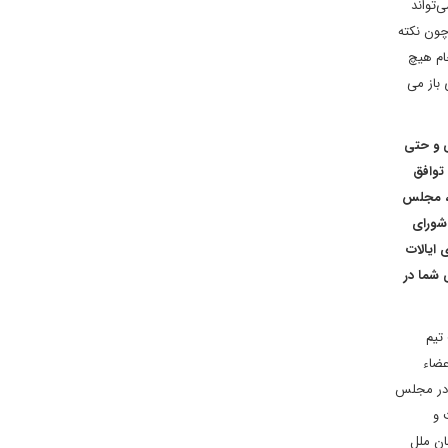
‌تواند
 چون نکته
با ملغی شدن برجام هیچ
 باز می
ی و حتی
 توافق
ی، مجلس
شورای
 ایالات
ارزیابی شما در
تیم
عضاء
 در مجلس
 و
مین قطعنامه ۲۲۳۱ شورای امنیت سازمان ملل