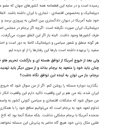
رسیده است و در سایه این قطعنامه همه کشورهای جهان که عضو سا
دیپلماتیک و به‌خصوص اقتصادی - تجاری با ایران داشته باشند. اتفاق
خود علیه آمریکا در دیوان دادگستری بین المللی به پیروزی برسد و
دیپلماتیک ایران صورت نگرفته است. اگرچه اگر برجام در مجلس اع
طرف کشورها وجود داشت. البته باز اگر این اتفاق صورت می‌گرفت، نم
هر گونه منطق و شعور سیاسی و دیپلماتیک کاملا به دور است و احتم
سفید را برعهده داشته است بارها این رفتارها را از او دیده ایم.
ولی بعد از خروج آمریکا از توافق هسته ای و بازگشت تحریم هاو ف
چنان باید خود را متعهد به برجام بداند و از سوی دیگر باید تهدید
برجام، باز می توان به آینده این توافق نگاه داشت؟
بگذارید دوباره مسئله را روشن کنم. اگر از من سوال شود که خروج 
ایران شده، بله من هم بر این واقعیت تاکید دارم این واقعیت انکار نا
من سوال شود که مشکلات اقتصادی و سیاسی کنونی کشور به واسطه تعهد
تداوم تعهد خود به برجام است که می‌توانیم منافع خود را با همکار
متحده آمریکا با برجام مشکلی نداشت. بلکه مشکا آنجا بود که کاخ 
طلبی مثال زدنی خود هیچ گاه حاضر به پذیرش این مسئله نخواهد بود