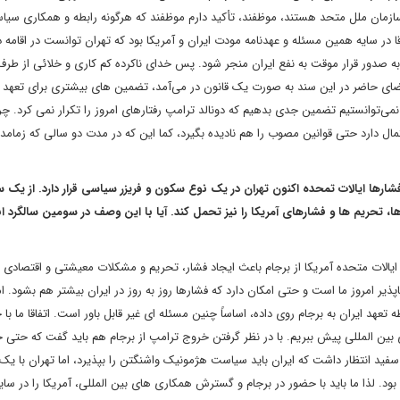
زمان ملل متحد هستند، موظفند، تأکید دارم موظفند که هرگونه رابطه و همکاری سیا
ا در سایه همین مسئله و عهدنامه مودت ایران و آمریکا بود که تهران توانست در اقامه 
 به صدور قرار موقت به نفع ایران منجر شود. پس خدای ناکرده کم کاری و خلائی از طرف
ضای حاضر در این سند به صورت یک قانون در می‌آمد، تضمین های بیشتری برای تعهد به
ی‌توانستیم تضمین جدی بدهیم که دونالد ترامپ رفتارهای امروز را تکرار نمی کرد. چراک
ال دارد حتی قوانین مصوب را هم نادیده بگیرد، کما این که در مدت دو سالی که زمامد
شارها ایالات تمحده اکنون تهران در یک نوع سکون و فریزر سیاسی قرار دارد. از یک 
ها، تحریم ها و فشارهای آمریکا را نیز تحمل کند. آیا با این وصف در سومین سالگرد ان
ایالات متحده آمریکا از برجام باعث ایجاد فشار، تحریم و مشکلات معیشتی و اقتصادی 
پذیر امروز ما است و حتی امکان دارد که فشارها روز به روز در ایران بیشتر هم بشود. اما
 ایران به برجام روی داده، اساساً چنین مسئله ای غیر قابل باور است. اتفاقا ما با 
ی بین المللی پیش ببریم. با در نظر گرفتن خروج ترامپ از برجام هم باید گفت که حتی خ
سفید انتظار داشت که ایران باید سیاست هژمونیک واشنگتن را بپذیرد، اما تهران با یک
. لذا ما باید با حضور در برجام و گسترش همکاری های بین المللی، آمریکا را در سای