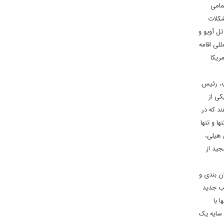
مامی
شکلات
ل آویو و
لی اقامه
ریکا
الد ترامپ، رئیس
کی از
ازمان موظفند که در
ا و تنها
 هیلی،
جید از
ن بندی و
لب جدید
ا با
 سایه یک