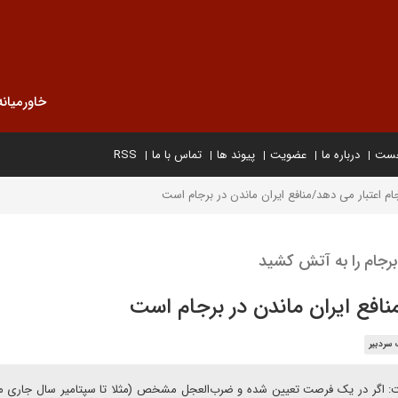
خاورمیانه
خست
درباره ما
عضویت
پیوند ها
تماس با ما
RSS
ام اعتبار می دهد/منافع ایران ماندن در برجام است
نافع ایران ماندن در برجام است
 سردبیر
است: اگر در یک فرصت تعیین شده و ضرب‌العجل مشخص (مثلا تا سپتامیر سال جاری م