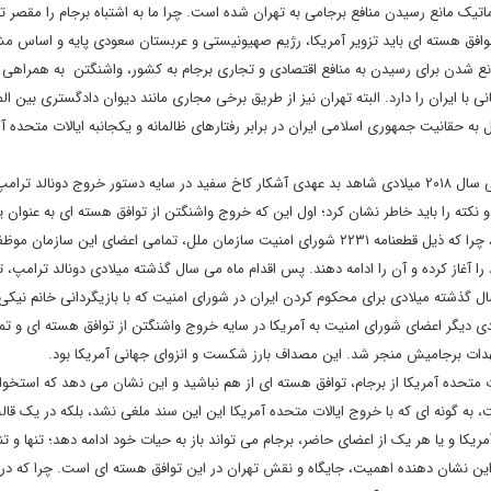
ماتیک مانع رسیدن منافع برجامی به تهران شده است. چرا ما به اشتباه برجام را مقصر ت
وافق هسته ای باید تزویر آمریکا، رژیم صهیونیستی و عربستان سعودی پایه و اساس م
نع شدن برای رسیدن به منافع اقتصادی و تجاری برجام به کشور، واشنگتن به همراهی ت
ا ایران را دارد. البته تهران نیز از طریق برخی مجاری مانند دیوان دادگستری بین المل
به حقانیت جمهوری اسلامی ایران در برابر رفتارهای ظالمانه و یکجانبه ایالات متحده آم
برای روشن تر شدن مسئله باید چند نکته را یادآور شد. ما در ماه می سال ۲۰۱۸ میلادی شاهد بد عهدی آشکار کاخ سفید در سایه دستور خروج دون
نکته را باید خاطر نشان کرد؛ اول این که خروج واشنگتن از توافق هسته ای به عنوان ی
امضا کنندگان آن، تنها به انزوای این کشور در جامعه جهانی انجامید، چرا که ذیل قطعنامه ۲۲۳۱ شورای امنیت سازمان ملل، تمامی اعضای این س
 آغاز کرده و آن را ادامه دهند. پس اقدام ماه می سال گذشته میلادی دونالد ترامپ، تنه
ال گذشته میلادی برای محکوم کردن ایران در شورای امنیت که با بازیگردانی خانم نیکی
جدی دیگر اعضای شورای امنیت به آمریکا در سایه خروج واشنگتن از توافق هسته ای و تم
دات برجامیش منجر شد. این مصداف بارز شکست و انزوای جهانی آمریکا بود.
ت متحده آمریکا از برجام، توافق هسته ای از هم نباشید و این نشان می دهد که استخوا
به گونه ای که با خروج ایالات متحده آمریکا این این سند ملغی نشد، بلکه در یک قا
آمریکا و یا هر یک از اعضای حاضر، برجام می تواند باز به حیات خود ادامه دهد؛ تنها و تنه
 این نشان دهنده اهمیت، جایگاه و نقش تهران در این توافق هسته ای است. چرا که در