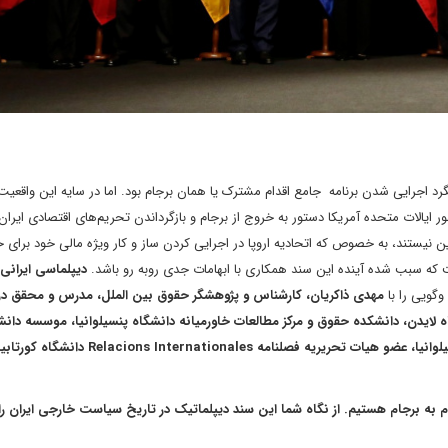
گرد اجرایی شدن برنامه جامع اقدام مشترک یا همان برجام بود. اما در سایه این واقعیت 
) دونالد ترامپ، رئیس جمهور ایالات متحده آمریکا دستور به خروج از برجام و بازگرداندن تحریم‌های اقتصادی ای
نیستند، به خصوص که اتحادیه اروپا در اجرایی کردن ساز و کار ویژه مالی خود برای ح
ت که سبب شده آینده این سند همکاری با ابهامات جدی روبه رو باشد.
دیپلماسی ایرانی
گویی را با
مهدی ذاکریان، کارشناس و پژوهشگر حقوق بین الملل، مدرس و محقق در 
 لایدن، دانشکده حقوق و مرکز مطالعات خاورمیانه دانشگاه پنسیلوانیا، موسسه دان
اتحادیه اروپا و همچنین استاد مدعو دانشکده حقوق دانشگاه پنسیلوانیا، عضو هیات تحریریه فصلنامه Relacions Internationales د
 اینکه در سومین سالگرد توافق هسته ای با 1+5 موسوم به برجام هستیم. از نگاه شما این سند دیپلماتیک در تاریخ سیاست خارجی ایر