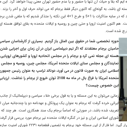
م که بقا و حیات آن تنها با حضور و یا عدم حضور تهران معنی پیدا خواهد کرد. این می
ه ای باشد، به گونه‌ای که اکنون دیگر فقط برجام که می تواند حرف اول و آخر را بزند.
مهم دیگر در سایه هوشمندی دیپلماتیک ایران در این مهم بازمی‌گردد که در سایه مذاکرات با 1+5 و طرح 1+4 این نکته را متذکر شدیم که 
 هم اکنون امنیت اروپا و حتی چین و روسیه و ایالات متحده به بقای توافق هسته ای
خارج شده است.
حوزه تخصصی شما در حقوق بین الملل باز گردیم. بسیاری از کارشناسان سیاس
حامیان برجام معتقدند که اگر تیم دیپلماسی ایران در آن زمان برای اجرایی شدن
هسته ای عجله نمی کرد و برجام را در مجلس اتحادیه اروپا و کشورهای اروپای
نمایندگان و مجلس سنای ایالات متحده آمریکا، مجلس چین، روسیه و مجلس 
اسلامی ایران به صورت قانون در می آورد، دونالد ترامپ به عنوان رئیس جمهوری
متحده آمریکا با فراغ بال در ماه مه 2108 توان خروج از برجام را نداشت. 
این خصوص چیست؟
زمانی می‌توان به این مسئله و یا به قول برخی خلاء سیاسی و دیپلماتیک از جانب 
ایرانی خرده گرفت که برجام به عنوان یک پروتکل و عهدنامه دو یا چندجانبه میان ا
تعریف شده باشد، در صورتی که اساساً برجام یک سند همکاری است. هر چند که
شورای اسلامی ایران و نیز در کنگره ایالات متحده نیر برجام مورد بررسی قرار گرفت
تصمیم بر آن بود که این سند به صورت قانونی مورد تایید کشورها قرار گیرد. اما فارغ از این مسئله خود برجام به تض