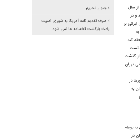
 کنگره وین بعد از سال
جنون تحریم
 و در
صرف تقدیم نامه آمریکا به شورای امنیت
پلماسی ایرانی بر
باعث بازگشت قطعنامه ها نمی شود
به
قد کند
وانست
 از گذشت
طی تهران
رها در
ت ایران به
خ
به برجام.
ن در