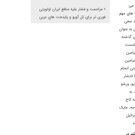
 می
مزاحمت و فشار علیه منافع ایران اولویتی
ت های مهم
فوری تر برای تل آویو و پایتخت های عربی
ید سعی
 به عنوان
ی گذشته
 نشست
یامین
یامین
تی انجام
انتشار
یو، ورشو
 به
ه کاخ
رجه، مایک
رائیل
د.
نر در