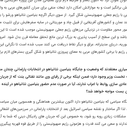
 عنوان کرد که اکنون بستر و شرایط لازم برای عملیاتی شدن این پروژه آمریکایی ها 
الش برانگیز است و به موازاتش امکان دارد تبعات منفی برای سران کشورهای عربی به و
 با رژیم جعلی صهیونیستی شکل گیرد. از سوی دیگر اگرچه بنیامین نتانیاهو ورشو را ب
د عمان و کشورهای آفریقایی از قبیل چاد و موریتانی در سایه سفرهایش برای تثبیت م
حضور محور مقاومت در نزدیکی مرزهای رژیم جعلی صهیونیستی موجب شده است تا این 
 باشد و این سطح از آسیب پذیری به بزرگ ترین مانع تحقق معامله قرن بدل شود. امر
وریه، دریای مدیترانه، عراق و دیگر نقاط دریافت می کنند سبب شده است تا نگرانی این 
ژیم با برخی کشورهای عربی به معنای پیروزی نتانیاهو و شکل گیری بسترهای لازم برا
یاری معتقدند که وضعیت و جایگاه بنیامین نتانیاهو در انتخابات پارلمانی چندان 
ت وزیر وجود دارد؛ ضمن اینکه برخی از رقبای وی مانند نفتالی بنت که از جریا
ادی سازی روابط با اعراب ندارند، آیا در صورت عدم حضور بنیامین نتانیاهو در آینده
ا بن بست مواجه خواهد شد؟
نگاه سیاسی که بنیامین نتانیاهو دارد اکنون بیشترین هماهنگی و همسویی میان سیاس
ا اگر ساختار و نقشه سیاسی اسرائیل بعد از انتخابات پارلمانی در سرزمین‌های اشغالی
با مشکلات زیادی روبه رو شود، به خصوص این که جریان های رادیکال دینی که شما به آن
ندارند و سعی می کنند قدرت و هژمونی رژیم صهیونیستی را از طریق قوه قهریه پیگیری ک