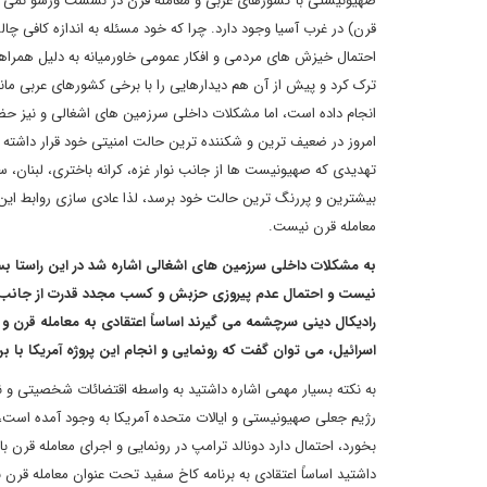
صهیونیستی با کشورهای عربی و معامله قرن در نشست ورشو نمی توان
قرن) در غرب آسیا وجود دارد. چرا که خود مسئله به اندازه کافی چ
احتمال خیزش های مردمی و افکار عمومی خاورمیانه به دلیل همراهی
ترک کرد و پیش از آن هم دیدارهایی را با برخی کشورهای عربی مانن
انجام داده است، اما مشکلات داخلی سرزمین های اشغالی و نیز 
امروز در ضعیف ترین و شکننده ترین حالت امنیتی خود قرار داشته
تهدیدی که صهیونیست ها از جانب نوار غزه، کرانه باختری، لبنان، س
بیشترین و پررنگ ترین حالت خود برسد، لذا عادی سازی روابط این ر
معامله قرن نیست.
به مشکلات داخلی سرزمین های اشغالی اشاره شد در این راستا بس
نیست و احتمال عدم پیروزی حزبش و کسب مجدد قدرت از جانب نخس
رادیکال دینی سرچشمه می گیرند اساساً اعتقادی به معامله قرن و ع
اسرائیل، می توان گفت که رونمایی و انجام این پروژه آمریکا ب
به نکته بسیار مهمی اشاره داشتید به واسطه اقتضائات شخصیتی و 
رژیم جعلی صهیونیستی و ایالات متحده آمریکا به وجود آمده است، لذ
بخورد، احتمال دارد دونالد ترامپ در رونمایی و اجرای معامله قرن 
داشتید اساساً اعتقادی به برنامه کاخ سفید تحت عنوان معامله قرن 