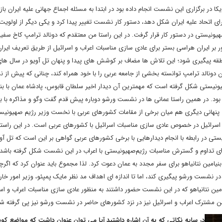
در برگزاری این نشست انجام داده بود در ابتدا به مسئله اجماع جهانی علیه ایران باز
ی اتحاد علیه ایران شکل دهد، دستور کار نشست تغییر پیدا کرد و یکی دیگر از اولوی
یونیستی در دستور کار قرار گرفت. در این راستا من معتقدم که دونالد ترامپ کاخ سف
 بر ایران هراسی بستر برای عادی سازی مناسبات اعراب و اسرائیل از طریق تعریف ایران
 پیگیری شود؛ این تلاش ها مضاف بر کوشش های پیدا و پنهان تل آویو در سال ها
 دونالد ترامپ توانسته بخشی از جامعه عربی را با خود همراه کند، چنانی که پیش از
یونیستی شکل گرفته است که مهمترین آن دیدار اخیر سلطان قابوس، پادشاه عمان با بن
ود. در همین راستا عمانی ها در نشست ورشو دوباره پیش قدم گفت وگو و مذاکره با بن
 پنهانی دیگری هم میان برخی از مقامات کشورهای عربی با نخست وزیر رژیم صهیونیس
اسرائیل در خصوص عادی سازی مناسبات اسرائیل با کشورهای عربی است. در این راستا 
تی در رابطه با انجام دیدارهایی با برخی کشورهای عربی گواهی بر این است که تل آو
رای تداوم و گسترش مناسبات رژیم‌صهیونیستی با اعراب در این نشست شکل گرفته باشد،
یامین نتانیاهو برای سفر مجدد به عمان دعوت کرد. لذا مجموع باید عنوان کرد که اگرچ
در نشست ورشو پیگیری کند، اما تا اندازه ای اهداف مد نظر مایک پمپئو، وزیر امور خا
ین نتانیاهو که در این نشست حضور داشتند به منظور عادی سازی مناسبات اعراب و اس
 دشمن مشترک اعراب و اسرائیل نیز در نزد کشورهای حاضر در نشست ورشو نیز پی گرفته ش
در سایه نکاتی که به آن اشاره داشتید آیا می توان عنوان داشت که مواضع کوش