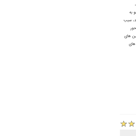
 به
د، سبب
حور
ین های
های