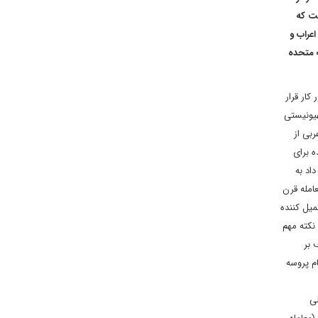
ست که
عراب و
ت متحده
کار قرار
هیونیستی
ربی از
ه برای
اد به
امله قرن
میل کننده
نکته مهم
 بر
م پروسه
ی