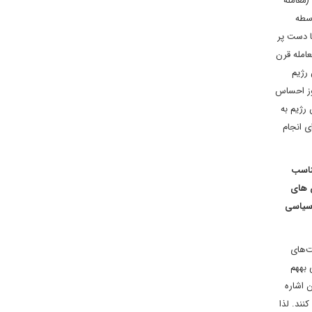
(معامله
اسطه
ا دست پر
عامله قرن
رژیم
وز احساس
رژیم به
ی انجام
مناسب
ن های
 سیاسی
ت‌های
 بههم
 اشاره
نند. لذا