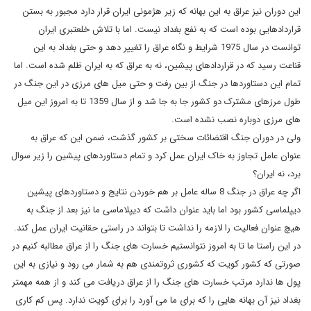
این دوران نیز عراق به این بهانه که زیر هژمونی ایران قرار دارد مجبور به بستن
قراردادهایی بوده است که به نفع بغداد نیست. اما با تلاش خلعتبری ایران
توانست در سال 1975 شرایط و نگاه عراق را تغییر دهد و حتی بغداد به این
قناعت رسید که در قراردادهای پیشین، نه به عراق که به ایران ظلم شده است. اما
تمام این دستاوردها در جنگ از بین رفت و حتی میل های مرزی در این جنگ در
طول مرزهای مشترک دو کشور جا به جا شد و از سال 1359 تا به امروز این میل
های مرزی دوباره نصب نشده است.
ولی در دوران جنگ اقتضائات سختی بر کشور گذشت، ضمن این که عراق به
عنوان عامل تجاوز به خاک ایران عمل کرد و تمام دستاوردهای پیشین را زیر سوال
برد، نه ایران؟
اگر چه عراق در جنگ 8 ساله عامل بر هم خوردن نتایج و دستاوردهای پیشین
دیپلماسی کشور بود اما باید عنوان داشت که دیپلاماسی ما نیز بعد از جنگ به
هیچ عنوان فعالیت را لازمه را نداشت تا بتواند در راستی حقانیت ایران عمل کند.
در این راستا ما تا به امروز نتوانستیم خسارت های جنگ را از عراق مطالبه کنیم در
صورتی که کشور کویت که کشوری ثروتمندی هم به شمار می رود و نیازی به این
پول ها ندارد مرتب خسارت های جنگ را از عراق دریافت می کند و از همه مهمتر
بغداد نیز آن بهانه هایی را که برای ما می آورد را برای کویت ندارد. پس کم کاری