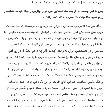
های ما در این سال ها نشان از ناتوانی دیپلماتیک ایران دارد.
پس با این وصف آیا در بضاعت انقلابی می توان وزاریی را پیدا کرد که شرایط را
برای تغییر مناسبات متناسب با نگاه شما یافت؟
از نگاه من بعد از مرحوم سنجابی و یزدی، دو وزیری که توانستند در حد بضاعت
خوب عمل کنند یکی آقای صالحی بود که در شرایطی که وضعیت سیات خارجی ما
در دوران احمدی نژاد چندان خوب نبود، توانست مدیریت خوبی را به خصوص در
روابط ایران و اعراب داشته باشد و بعد از آن هم آقای ظریف است که تحولی
بنیادین را در دیپلماسی ایران به وجود آوردند. اگر چه برخی دیگر از وزاری امور
خارجه در طول این سال ها نیز نسبت به شرایط خوب یا بد عمل کرده اند، اما این
دو وزیر (صالحی و ظریف) توانستند دیپلماسی را نسبت به شرایط مدیریت کنند.
البته در دوران دوم آقای ظریف نسبت به دوره اول، دیپلماسی کشور تغییر پیدا
کرده و سیاست خارجی به نگاه ایدئولوگ نزدیک شده است، اما باز هم رگه های
پررنگ دانش سیاست خارجی آقای ظریف بر این نگاه می چربد. مثلا مناسبات
امروز ما با کشورهای عربی به جایی رسیده که به واسطه همین نگاه یا در سطح
کاردار یا کاردار موقت و دفتر منافع است که مورد سوم نشان از ضعیف ترین
حالت مناسبات دو کشور است، چرا که در روابط بین الملل مناسبات دو کشور به
صورت کامل قطع نمی شود. در همین رابطه مثلا روابط ما با عربستان و آمریکا