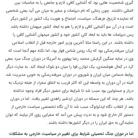
گیری شخصیت هایی بود که آشنایی کافی، لازم و جامعی را به مناسبات بین
المللی داشتند. چون زمانی که نام دیپلمات و سفیر به میان می آید یعنی شخصی
که نماینده تاریخ، فرهنگ، سیاست، اجتماع و هویت یک کشور در کشور دیگر
است و در آن سو آشنایی کافی و لازم را هم به ابعاد کشور میهمان داشته باشد.
پس دیپلمات ها باید به ابعاد کلی کشور خود و کشور میمهان آشنایی کافی را
داشته باشند. در این راستا مثلا آخرین وزیر امور خارجه قبل از انقلاب اسلامی
ایران میرفندرسکی بود که یک روس شناس قهار بود، اما نکته مهم آنجا است که
وی در سایه سنگین گرایش محمد رضا پهلوی به آمریکا در دوران جنگ سرد سعی
کرد در کمال هوشمندی، یک توازن قوا را میان دو بلوک ایجاد کند. به عبارت دیگر
روابط حساس میان ایران و شوروی در دوران میرفندرسکی به خوبی مدیریت شد.
البته در آن دوران به واسطه این که اکثر قریب به اتفاق سفراء از طبقه نزدیک به
دربار و مسئولین بود سبب شد تا شرایط برای حضور دیگر افراد وجود نداشته
باشد، هر چند که این مسئله در دوران اردشیر زاهدی تغییر یافت. اما در دوران
بعد از انقلاب نگاه ایدئولوگ سبب شد تا آن نگاه تخصصی سیاست خارجی از
دستور کار خارج شود و به ندرت پیش می آمد که سفرایی روی کار بیایند که توان
نمایندگی به حق ایران را در دیگر کشورها داشته باشند.
اما در دوران جنگ تحمیلی شرایط برای تغییر در سیاسیت خارجی به مشکلات