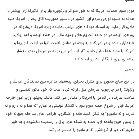
موج سوم حملات امریکا که به طور متواتر و زنجیره وار برای تاثیرگذاری بیشتر با
هدف به ستوه آوردن مردم این کشور در دستور مدیریت اتاق بحران امریکا علیه
مادرو قرار دارد، به استناد دیدگاه های ابرامز، نماینده ویژه امریکا درونزوئلا در
روزهای آینده در دو حلقه تحریم های جدید مالی در هفته آینده و لغو روادید
طرفداران مادورو در امریکا و به ویژه در مناطق اقامت آنها در ایالت فلوریدا و...
امریکا را مورد هدف قرار داد و آثار این امر می تواند در مراحل بعدی، فشار
بیشتری برای کارگذار مادورو ایجاد کند.
هشتم:
در این میان مادورو برای کنترل بحران، پیشنهاد مذاکره بین نمایندگان امریکا و
ونزوئلا را در چارچوب سازمان ملل، ارائه کرده است که خود مانور تنفسی و
علامت سازنده در تعامل با امریکا را متبادر می کند. مایک پمپئو، وزیر امور خارجه
امریکا قبل از شروع حمله موج دوم با انتشار توئیتی با اعلان "نه غذا و نه دارو و نه
قدرت و نه مادورو" به شکل گستاخانه و آشکاری، طراحی های مداخله جویانه خود
و بدون هیچ واهمه ای، حمله به شبکه های برق را رسمیت بخشیده و به طور
مغرورانه، خبر از فروپاشی نظام مادرو را منتشر می کند.