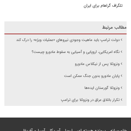
تلگراف گراهام برای ایران
مطالب مرتبط
دولت ترامپ باید ماهیت وجودی نیروهای «عملیات ویژه» را درک کند
نگاه امریکایی، اروپایی و آسیایی به سقوط مادورو چیست؟
ونزوئلا پس از نیکلاس مادورو
پایان مادورو بدون جنگ ممکن است
ونزوئلا گورستان ایده‌ها
تکرار باتلاق عراق در ونزوئلا برای ترامپ
خاورمیانه
پرونده هسته ای
اروپا
آمریکا
آسیا و آفریقا