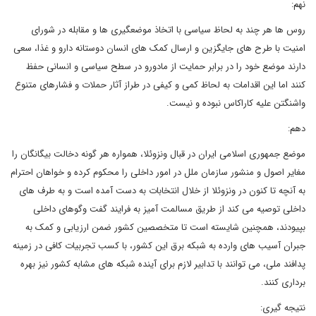
نهم:
روس ها هر چند به لحاظ سیاسی با اتخاذ موضعگیری ها و مقابله در شورای
امنیت با طرح های جایگزین و ارسال کمک های انسان دوستانه دارو و غذا، سعی
دارند موضع خود را در برابر حمایت از مادورو در سطح سیاسی و انسانی حفظ
کنند اما این اقدامات به لحاظ کمی و کیفی در طراز آثار حملات و فشارهای متنوع
واشنگتن علیه کاراکاس نبوده و نیست.
دهم:
موضع جمهوری اسلامی ایران در قبال ونزوئلا، همواره هر گونه دخالت بیگانگان را
مغایر اصول و منشور سازمان ملل در امور داخلی را محکوم کرده و خواهان احترام
به آنچه تا کنون در ونزوئلا از خلال انتخابات به دست آمده است و به طرف های
داخلی توصیه می کند از طریق مسالمت آمیز به فرایند گفت وگوهای داخلی
بپیودند، همچنین شایسته است تا متخصصین کشور ضمن ارزیابی و کمک به
جبران آسیب های وارده به شبکه برق این کشور، با کسب ‌تجربیات کافی در زمینه
پدافند ملی، می توانند با تدابیر لازم برای آینده شبکه های مشابه کشور نیز بهره
برداری کنند.
نتیجه گیری: