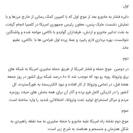
اول:
دایره فشار به مادورو بعد از موج اول که با کمپین کمک رسانی از خارج مرزها و با
نمایش نشست مایک پنس، معاون رئیس جمهوری امریکا در کلمبیا انجام گرفت،
به علت تدابیر مادورو و ارتش، طرفداران گوایدو با ناکامی مواجه شده و واشنگتن
نتوانست، بهره برداری لازم راببرد و عملا پرده اول طراحی ها با ناکامی، عقیم
ماند.
دوم:
در دومین موج حمله و فشار امریکا از طریق حمله سایبری امریکا به شبکه های
برق ونزوئلا روبه رو بود که موجب شد تا ۸۰ درصد شبکه برق کشور در روز جمعه
هفته قبل، در تمامی ونزوئلا از کار افتاده و نبود الکتریسته به طورگسترده، کل
کشور را در تاریکی کامل فرو برده و آثار آن برای همه بخش های حیات روزمره
مردم و مراکز استخراج تولید نفت ونزوئلا، اختلالاتی شدید را وارد ساخته است.
سوم:
موج دوم نقشه راه امریکا علیه مادورو با حمله سایبری به سه نقطه راهبردی به
شکل همزمان و منسجم و هدفمند به شرح زیر است: