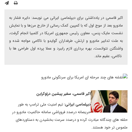
اکبر قاسمی در یادداشتی برای دیپلماسی ایرانی می نویسد: دایره فشار به
مادورو بعد از موج اول که با کمپین کمک رسانی از خارج مرزها و با نمایش
نشست مایک پنس، معاون رئیس جمهوری امریکا در کلمبیا انجام گرفت،
به علت تدابیر مادورو و ارتش، طرفداران گوایدو با ناکامی مواجه شده و
واشنگتن نتوانست، بهره برداری لازم راببرد و عملا پرده اول طراحی ها با
ناکامی، عقیم ماند.
اکبر قاسمی، سفیر پیشین دراوکراین
دیپلماسی ایرانی:
تیم امنیت ملی ترامپ به طور
حریصانه درصدد فروپاشی سامانه حاکمیت مادورو در
حلقه های چندگانه مبادرت کرده و درصدد سرعت بخشیدن به دستاوردهای
ملموس تر خود هستند.