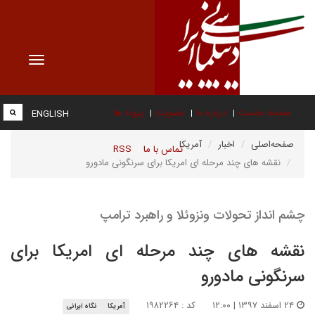
Toggle
vigation
صفحه نخست
درباره ما
عضویت
پیوند ها
ENGLISH
صفحه‌اصلی
اخبار
آمریکا
تماس با ما
RSS
نقشه های چند مرحله ای امریکا برای سرنگونی مادورو
چشم انداز تحولات ونزوئلا و راهبرد ترامپ
نقشه های چند مرحله ای امریکا برای
سرنگونی مادورو
۲۴ اسفند ۱۳۹۷ | ۱۲:۰۰
کد : ۱۹۸۲۲۶۴
آمریکا
نگاه ایرانی