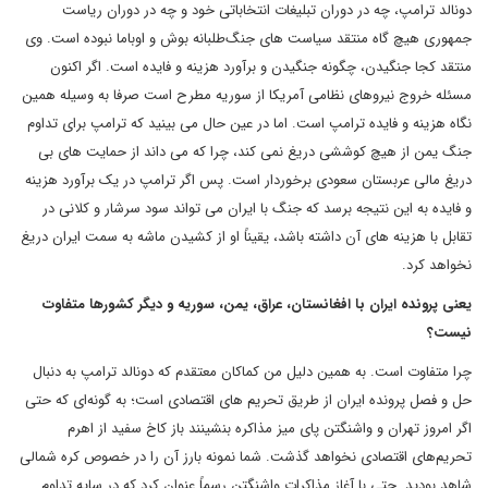
دونالد ترامپ، چه در دوران تبلیغات انتخاباتی خود و چه در دوران ریاست
جمهوری هیچ گاه منتقد سیاست های جنگ‌طلبانه بوش و اوباما نبوده است. وی
منتقد کجا جنگیدن، چگونه جنگیدن و برآورد هزینه و فایده است. اگر اکنون
مسئله خروج نیروهای نظامی آمریکا از سوریه مطرح است صرفا به وسیله همین
نگاه هزینه و فایده ترامپ است. اما در عین حال می بینید که ترامپ برای تداوم
جنگ یمن از هیچ کوششی دریغ نمی کند، چرا که می داند از حمایت های بی
دریغ مالی عربستان سعودی برخوردار است. پس اگر ترامپ در یک برآورد هزینه
و فایده به این نتیجه برسد که جنگ با ایران می تواند سود سرشار و کلانی در
تقابل با هزینه های آن داشته باشد، یقیناً او از کشیدن ماشه به سمت ایران دریغ
نخواهد کرد.
یعنی پرونده ایران با افغانستان، عراق، یمن، سوریه و دیگر کشورها متفاوت
نیست؟
چرا متفاوت است. به همین دلیل من کماکان معتقدم که دونالد ترامپ به دنبال
حل و فصل پرونده ایران از طریق تحریم های اقتصادی است؛ به گونه‌ای که حتی
اگر امروز تهران و واشنگتن پای میز مذاکره بنشینند باز کاخ سفید از اهرم
تحریم‌های اقتصادی نخواهد گذشت. شما نمونه بارز آن را در خصوص کره شمالی
شاهد بودید. حتی با آغاز مذاکرات واشنگتن رسماً عنوان کرد که در سایه تداوم