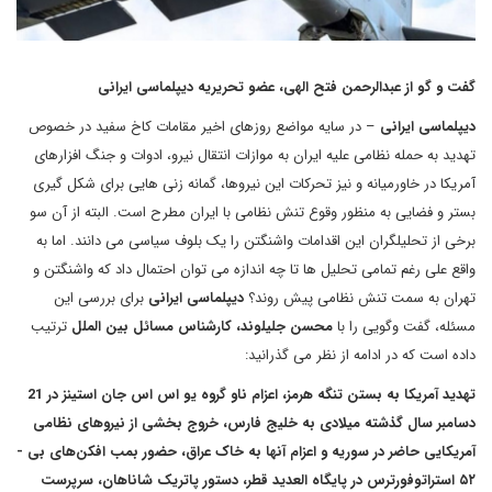
گفت و گو از عبدالرحمن فتح الهی، عضو تحریریه دیپلماسی ایرانی
دیپلماسی ایرانی
– در سایه مواضع روزهای اخیر مقامات کاخ سفید در خصوص
تهدید به حمله نظامی علیه ایران به موازات انتقال نیرو، ادوات و جنگ افزارهای
آمریکا در خاورمیانه و نیز تحرکات این نیروها، گمانه زنی هایی برای شکل گیری
بستر و فضایی به منظور وقوع تنش نظامی با ایران مطرح است. البته از آن سو
برخی از تحلیلگران این اقدامات واشنگتن را یک بلوف سیاسی می دانند. اما به
واقع علی رغم تمامی تحلیل ها تا چه اندازه می توان احتمال داد که واشنگتن و
تهران به سمت تنش نظامی پیش روند؟
دیپلماسی ایرانی
برای بررسی این
مسئله، گفت وگویی را با
محسن جلیلوند، کارشناس مسائل بین الملل
ترتیب
داده است که در ادامه از نظر می گذرانید:
تهدید آمریکا به بستن تنگه هرمز، اعزام ناو گروه یو اس اس جان استینز در 21
دسامبر سال گذشته میلادی به خلیج فارس، خروج بخشی از نیروهای نظامی
آمریکایی حاضر در سوریه و اعزام آنها به خاک عراق، حضور بمب افکن‌های بی -
۵۲ استراتوفورترس در پایگاه العدید قطر، دستور پاتریک شاناهان، سرپرست