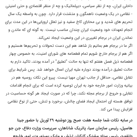
داخلی ایران، چه از نظر سیاسی، دیپلماتیک و چه از منظر اقتصادی و حتی امنیتی
- نظامی در یک وضعیت ناهمگون و متشتت قرار دارد. چون به واسطه یک سال
تحریم های شدید و بی محابای کاخ سفید و نیز تعلل اروپایی‌ها در این مدت برای
انجام تعهدات خود وضعیت ایران چندان مناسب نیست. به گونه ای که ماندن و
نماندن ایران در برجام تغییری در این وضعیت ایجاد نمی‌کند.
اگر ما در برجام هم بمانیم باز شاهد هم این دست تحولات و تحریم‌ها هستیم و
اگر هم از برجام خارج شویم تمام قطعنامه های شورای امنیت، به خصوص چهار
قطعنامه ذیل فصل هفتم که تنها به حالت "تعلیق" در آمده بودند، تاکید دارم به
حالت تعلیق درآمده بودند دوباره علیه ایران اعمال خواهد شد. پس شرایط برای
تقابل نظامی، حداقل از جانب تهران مهیا نیست. پیرو این نکات روسیه هم در
بیانیه وزارت امور خارجه خود به ایران توصیه کرده است که برای انجام اقدامات
تقابلی و خروج از برجام عجله نکند، چرا که در صورت ایجاد هر گونه حساسیت در
توافق هسته ای احتمال ایجاد فضای چالش، برخورد و تنش، حتی از نوع نظامی
افزایش پیدا می کند.
در سایه نکات شما جلسه هفت صبح روز دوشنبه ۲۹ آوریل با حضور جینا
هاسپل، رئیس سازمان سیا، پاتریک شاناهان، سرپرست وزارت دفاع، جن جو
دانفورد، رئیس ستاد مشترک کارکنان ارتش و مایک پمپئو، وزیر امور خارجه