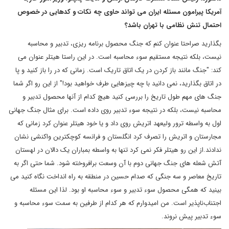
آمریکا پیرامون مسئله ایران می تواند حاوی چه نکات و کدهایی در خصوص
احتمال تنش نظامی با تهران باشد؟
بگذارید صراحتا عنوان کنم که جنگ محصول برنامه ریزی، تدبیر و محاسبه
نیست، بلکه نتیجه مستقیم سوء محاسبه است. در این راستا هیتلر عنوان می
کند: "جنگ مانند باز کردن در یک اتاق تاریک است. زمانی که در را باز کنید و پا
در اتاق بگذارید، نمی دانید با چه چیزهایی طرف خواهید بود!" از این رو اگر شما
جنگ های مهم طول تاریخ را بررسی کنید هیچ کدام از آنها محصول تدبیر و
محاسبه نیست، بلکه در نتیجه سوء تدبیر روی داده است. برای مثال جنگ جهانی
اول به واسطه ترور ولیعهد اتریش روی داد و یا خود هیتلر عنوان کرد زمانی که
مجارستان و اتریش را تصرف کرد انگلستان و فرانسه کوچکترین واکنشی نشان
ندادند.از این رو هیتلر فکر نمی کرد تنها به واسطه بمباران یک دالان در لهستان
آتش شعله های جنگ جهانی دوم با آن وسعت برافروخته شود. شما حتی اگر به
تاریخ معاصر و سه جنگی که صدام حسین در منطقه به راه انداخت نگاه کنید می
بینید که همگی محصول سوء تدبیر و سوء محاسبه او بود. لذا این مسئله
اجتناب‌ناپذیر است. من امیدوارم که هر کدام از طرفین به سمت سوء محاسبه و
سوء تدبیر پیش نروند.