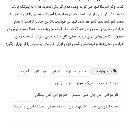
گفت وگو آمریکا تنها می تواند وعده عدم افزایش تحریم‌ها را به پیونگ یانگ
بدهد. لذا اگر امروز ایران هم به دنبال مذاکره با آمریکا باشد یقیناً این تلاش ها
باعث لغو تحریمها نخواهد شد. تنها در خوشبینانه‌ترین حالت ترامپ از عدم
افزایش تحریمها سخن خواهد گفت، مگر اینکه وی به تمام اهداف مد نظرش در
خصوص تغییر رفتار ایران برسد. یعنی کاخ سفید سعی دارد با گذشت زمان،
افزایش تحریم‌ها و فرسایشی شدن توان ایران کارتهای بیشتری را از تهران بگیرد.
کلید واژه ها:
محسن جلیلوند
ایران
عربستان
آمریکا
دونالد ترامپ
مایک پمپئو
جان بولتون
ناو یو اس اس جان سی استینز
ناو یو اس اس لینکلن
بمب افکن بی -52
خلیج فارس
تنگه هرمز
جنگ ایران و آمریکا