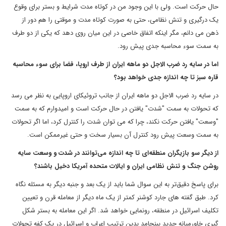
حال حرکت است. ولی با این وجود من در کوتاه مدت شرایط و بستر برای وقوع
یک درگیری و تنش نظامی، حتی به صورت کوتاه مدت و موقتی را هم دور از
ذهن می دانم، مگر اینکه اتفاق خاصی در این میان روی دهد که یکی از دو طرف
به سمت سوء محاسبه جدی پیش رود.
اما در سایه رد ضرب الاجل دو ماهه ایران از طرف اروپا، فضا برای سوء محاسبه
قاره سبز تا چه اندازه جدی خواهد بود؟
در سایه رد ضرب الاجل دو ماهه ایران از جانب تروئیکای اروپایی به نظر می رسد
که تحولات به سمت "شدت" یافتن در حال حرکت است و امیدوارم که به سمت
"وسعت" یافتن حرکت نکند، چرا که می توان شدت را کنترل کرد، اما اگر تحولات
به سمت وسعت پیش رود کنترل آن بسیار سخت و حتی غیرممکن است.
از دیگر سو بازیگران منطقه‌ای تا چه اندازه می‌توانند در شدت و وسعت سایه
روشن جنگ و تنش نظامی ایران و ایالات متحده آمریکا دخیل باشند؟
برای پاسخ دقیق‌تر به این سوال شما باید از یک بعد و جنبه دیگر به مسئله نگاه
کرد. طبق گفته های جارد کوشنر کمتر از یک ماه دیگر از معامله قرن و تعیین
تکلیف اسرائیل در منطقه، رونمایی خواهد شد. اگر این معامله به بستر شکل
گیری خاورمیانه جدید ببنجامد بدین ترتیب اعراب و اسرائیل در یک کفه تحولات