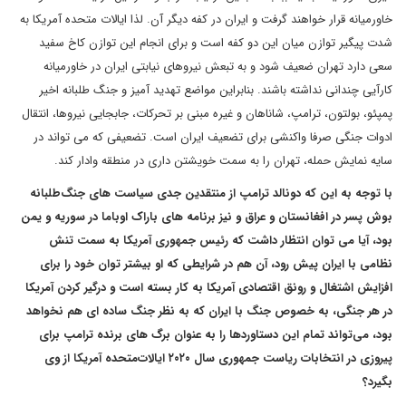
خاورمیانه قرار خواهند گرفت و ایران در کفه دیگر آن. لذا ایالات متحده آمریکا به
شدت پیگیر توازن میان این دو کفه است و برای انجام این توازن کاخ سفید
سعی دارد تهران ضعیف شود و به تبعش نیروهای نیابتی ایران در خاورمیانه
کارآیی چندانی نداشته باشند. بنابراین مواضع تهدید آمیز و جنگ طلبانه اخیر
پمپئو، بولتون، ترامپ، شاناهان و غیره مبنی بر تحرکات، جابجایی نیروها، انتقال
ادوات جنگی صرفا واکنشی برای تضعیف ایران است. تضعیفی که می تواند در
سایه نمایش حمله، تهران را به سمت خویشتن داری در منطقه وادار کند.
با توجه به این که دونالد ترامپ از منتقدین جدی سیاست های جنگ‌طلبانه
بوش پسر در افغانستان و عراق و نیز برنامه های باراک اوباما در سوریه و یمن
بود، آیا می توان انتظار داشت که رئیس جمهوری آمریکا به سمت تنش
نظامی با ایران پیش رود، آن هم در شرایطی که او بیشتر توان خود را برای
افزایش اشتغال و رونق اقتصادی آمریکا به کار بسته است و درگیر کردن آمریکا
در هر جنگی، به خصوص جنگ با ایران که به نظر جنگ ساده ای هم نخواهد
بود، می‌تواند تمام این دستاوردها را به عنوان برگ های برنده ترامپ برای
پیروزی در انتخابات ریاست جمهوری سال ۲۰۲۰ ایالات‌متحده آمریکا از وی
بگیرد؟