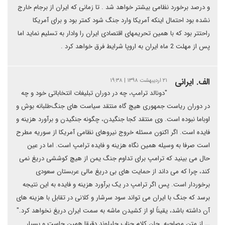
و درصد برخورد نظامی بیشتر خواهد شد . تا زمانی که ایران از برجام خارج
نشده بود احتمال اینکه آمریکا وارد جنگ شود کمتر بود و برای آمریکا
راحتتر بود که با همین تحریمهای اقتصادی ایران را وادار به تسلیم نماید اما
پس از مهلت 2 ماه ایران به اروپا شرایط فرق خواهد کرد .
الف. ایرانی
۲۱ اردیبهشت ۱۳۹۸ | ۱۹:۳۸
"دونالد ترامپ، چه در دوران تبلیغات انتخاباتی خود و چه
در دوران ریاست جمهوری هیچ گاه منتقد سیاست های جنگ‌طلبانه بوش و
اوباما نبوده است. وی منتقد کجا جنگیدن، چگونه جنگیدن و برآورد هزینه و
فایده است. اگر اکنون مسئله خروج نیروهای نظامی آمریکا از سوریه مطرح
است صرفا به وسیله همین نگاه هزینه و فایده ترامپ است. اما در عین
حال می بینید که ترامپ برای تداوم جنگ یمن از هیچ کوششی دریغ نمی
کند، چرا که می داند از حمایت های بی دریغ مالی عربستان سعودی
برخوردار است. پس اگر ترامپ در یک برآورد هزینه و فایده به این نتیجه
برسد که جنگ با ایران می تواند سود سرشار و کلانی در تقابل با هزینه های
آن داشته باشد، یقیناً او از کشیدن ماشه به سمت ایران دریغ نخواهد کرد."
ــ از متن مصاحبه. جان کلام جناب جلیلوند دقیقا همین جاست و بسیار