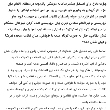
وزارت دفاع برای استقرار بیشتر سامانه موشکی پاتریوت در منطقه، اقدام برای
اعزام ناو گروهی به رهبری ناو هواپیمابر یو اس اس آبراهام لینکلن به خلیج
فارس در کنار قرار دادن سپاه پاسداران انقلاب اسلامی در فهرست گروه های
تروریستی و نیز اقدام متقابل تهران برای تروریستی اعلام کردن نیروهای سنتکام
آیا می تواند ژنوم ژئو استراتژیک و امنیتی منطقه غرب آسیا را برای ایجاد یک
تنش نظامی، حال به صورت کوتاه مدت یا طولانی، میان ایالات متحده آمریکا
و ایران شکل دهد؟
اساسا علی رغم تحلیل های متفاوت در خصوص احتمال وقوع و یا عدم وقوع تنش
نظامی میان ایران و آمریکا یقینا نمی‌توان تاثیر این اتفاقات و تحرکات که به
بخشی از آنها اشاره داشتید، بر ساختار و بافتار امنیتی غرب آسیا و منطقه
خاورمیانه را منکر بود. به هر حال تک تک این اقدامات چه از طرف ایران، چه از
طرف آمریکا و حتی کشورهای دیگر بر اقتضائات امنیتی و نظامی خاورمیانه اثرات
خود را به صورت موقت یا طولانی مدت و به صورت جزئی و یا کلی آن خواهد
داشت. محال است که این اقدامات، تهدیدات، تحرکات، جابجایی نیروها، حضور
بمب افکن ها، جنگنده های نظامی و ناوهای هواپیمابر و غیره اثرات خود را بر
منطقه نداشته باشد.
از طرف دیگر باید این نکته را هم در نظر گرفت که هم اکنون اقتضائات و تحولات