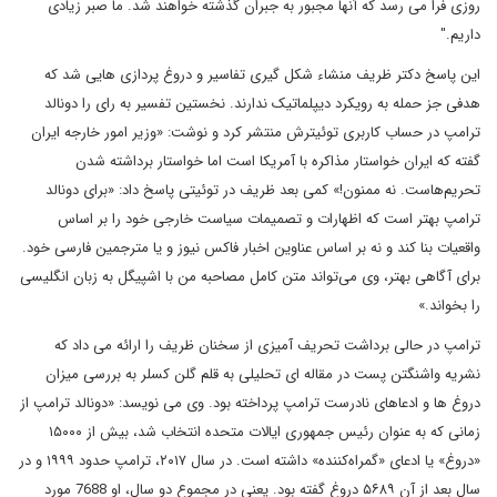
روزی فرا می رسد که آنها مجبور به جبران گذشته خواهند شد. ما صبر زیادی
داریم."
این پاسخ دکتر ظریف منشاء شکل گیری تفاسیر و دروغ پردازی هایی شد که
هدفی جز حمله به رویکرد دیپلماتیک ندارند. نخستین تفسیر به رای را دونالد
ترامپ در حساب کاربری توئیترش منتشر کرد و نوشت: «وزیر امور خارجه ایران
گفته که ایران خواستار مذاکره با آمریکا است اما خواستار برداشته شدن
تحریم‌هاست. نه ممنون!» کمی بعد ظریف در توئیتی پاسخ داد: «برای دونالد
ترامپ بهتر است که اظهارات و تصمیمات سیاست خارجی خود را بر اساس
واقعیات بنا کند و نه بر اساس عناوین اخبار فاکس نیوز و یا مترجمین فارسی خود.
برای آگاهی بهتر، وی می‌تواند متن کامل مصاحبه من با اشپیگل به زبان انگلیسی
را بخواند.»
ترامپ در حالی برداشت تحریف آمیزی از سخنان ظریف را ارائه می داد که
نشریه واشنگتن پست در مقاله ای تحلیلی به قلم گلن کسلر به بررسی میزان
دروغ ها و ادعاهای نادرست ترامپ پرداخته بود. وی می نویسد: «دونالد ترامپ از
زمانی که به عنوان رئیس جمهوری ایالات متحده انتخاب شد، بیش از ۱۵۰۰۰
«دروغ» یا ادعای «گمراه‌کننده» داشته است. در سال ۲۰۱۷، ترامپ حدود ۱۹۹۹ و در
سال بعد از آن ۵۶۸۹ دروغ گفته بود. یعنی در مجموع دو سال، او 7688 مورد