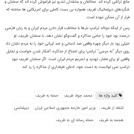
مانع تراشی کرده اند. مخالفان و منتقدان تندرو نیز فراموش کرده اند که سخنان و
شگردهای دیپلماتیک ظریف همواره بن بست کاملی برای امریکایی ها ساخته که
فرار از آن ممکن نبوده است.
پس از اینکه دونالد ترامپ بارها با مخاطب قرار دادن مردم ایران و به زبان فارسی
درصدد بود خود را حامی مذاکره و گفت‌وگو نشان دهد، با سخنان ظریف، او
خیلی زود بار دیگر چهره واقعی ضد انسانی و ضد ایرانی خود را به مردم نشان داد.
روی دیگر "نه مرسی" ترامپ برای امتناع از مذاکره، آشکار شدن خواست و تمایل
واقعی او برای فشار، تهدید و تحریم مردم ایران است. اگر سخنان ظریف نبود
ترامپ نمی توانست به دست خود، ادعای طرفداری از مذاکره را رد کند.
کلید واژه ها:
محمد جواد ظریف
حمله به ظریف
انتقاد از ظریف
وزیر امور خارجه جمهوری اسلامی ایران
دیپلماسی
هجمه به ظریف
حمله رسانه ای به ظریف