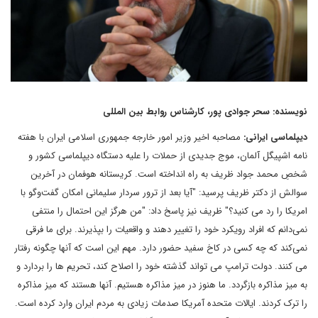
نویسنده: سحر جوادی پور، کارشناس روابط بین المللی
دیپلماسی ایرانی:
مصاحبه اخیر وزیر امور خارجه جمهوری اسلامی ایران با هفته
نامه اشپیگل آلمان، موج جدیدی از حملات را علیه دستگاه دیپلماسی کشور و
شخصِ محمد جواد ظریف به راه انداخته است. کریستانه هوفمان در آخرین
سوالش از دکتر ظریف پرسید: "آیا بعد از ترور سردار سلیمانی امکان گفت‌وگو با
امریکا را رد می کنید؟" ظریف نیز پاسخ داد: "من هرگز این احتمال را منتفی
نمی‌دانم که افراد رویکرد خود را تغییر دهند و واقعیات را بپذیرند. برای ما فرقی
نمی‌کند که چه کسی در کاخ سفید حضور دارد. مهم این است که آنها چگونه رفتار
می کنند. دولت ترامپ می تواند گذشته خود را اصلاح کند، تحریم ها را بردارد و
به میز مذاکره بازگردد. ما هنوز در میز مذاکره هستیم. آنها هستند که میز مذاکره
را ترک کردند. ایالات متحده آمریکا صدمات زیادی به مردم ایران وارد کرده است.