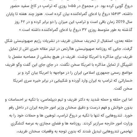
دروغ گویی کرده بود. در مجموع در ۱۰۵۵ روزی که ترامپ در کاخ سفید حضور
داشته، ۱۵۴۱۳ دروغ یا ادعای گمراه‌کننده بیان کرده است. هنوز چند هفته تا پایان
سال 2019 زمان باقی است و ترامپ این میزان را دو برابر کرده و در ۶۲ روز
گذشته به طور متوسط روزی ۳۲ دروغ یا ادعای گمراه‌کننده داشته است.»
حلقه بعدی، استقبال از تحریف سخنان ظریف در نشریات رژیم صهیونیستی شکل
گرفت، جایی که روزنامه صهیونیستی هاآرتص در تیتر مقاله خبری اش از تمایل
ظریف برای مذاکره با امریکا نوشت. ظریف در هیچ بخشی از مصاحبه مفصل با
اشپیگل از تمایل مذاکره با امریکا سخن نگفت. در جای جای این گفت وگو ظریف
مواضع رسمی جمهوری اسلامی ایران را در مواجهه با امریکا بیان کرد و بر
خساراتی که ترامپ به ایران وارد آورده و شکیبایی در برابر خیره سری امریکا
سخن گفت.
اما این حلقه و حمله شدید به دکتر ظریف و تیم دیپلماسی، با تکیه بر احساسات و
بدون خوانش و فهم درست و دقیق سخنان وزیر امور خارجه ایران در داخل رقم
خورد. تندروهایی که تنها با تکیه بر دروغ ترامپ، توهین ها و حملات خود را به
وزارت امور خارجه سرازیر کردند. روزنامه ها و فضای مجازی به عرصه کنشگریِ
تهاجمی تندروهایی تبدیل شدند که بدون توجه به واقعیات سخنان ظریف،