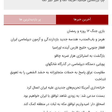
چرا بزرگنمایی میکنید؟ظریف کجا و امیر کبیر کجا
آخرین خبرها
پر بازدیدترین ها
بازی جنگ ۱۲ روزه و رمضان
هرمز و باب‌المندب؛ هندسه جدید بازدارندگی و آزمون دیپلماسی ایران
قفقاز جنوبی؛ خلیج فارسِ آینده اوراسیا
بازگشت به استراتژی هزار ضربه چاقو
پویایی دستگاه دیپلماسی در گذرگاه شانگهای
مقاومت عراق پاسخ به حملات متجاوزانه به حشد الشعبی را به تعویق
انداخت
خزانه‌داری آمریکا تحریم‌های جدیدی علیه ایران اعمال کرد
بسنت مدعی شد: به زودی شاهد توافق با ایران خواهیم بود
اسحاق دار: امیدواریم توافق مکه به ثبات در منطقه کمک کند