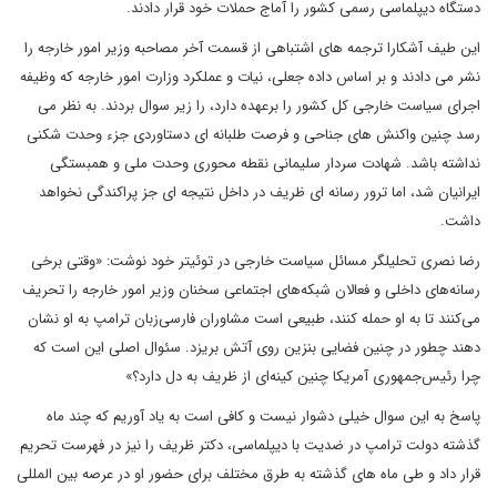
دستگاه دیپلماسی رسمی کشور را آماج حملات خود قرار دادند.
این طیف آشکارا ترجمه های اشتباهی از قسمت آخر مصاحبه وزیر امور خارجه را
نشر می دادند و بر اساس داده جعلی، نیات و عملکرد وزارت امور خارجه که وظیفه
اجرای سیاست خارجی کل کشور را برعهده دارد، را زیر سوال بردند. به نظر می
رسد چنین واکنش های جناحی و فرصت طلبانه ای دستاوردی جزء وحدت شکنی
نداشته باشد. شهادت سردار سلیمانی نقطه محوری وحدت ملی و همبستگی
ایرانیان شد، اما ترور رسانه ای ظریف در داخل نتیجه ای جز پراکندگی نخواهد
داشت.
رضا نصری تحلیلگر مسائل سیاست خارجی در توئیتر خود نوشت: «وقتی برخی
رسانه‌های داخلی و فعالان شبکه‌های اجتماعی سخنان وزیر امور خارجه را تحریف
می‌کنند تا به او حمله کنند، طبیعی است مشاوران فارسی‌زبان ترامپ به او نشان
دهند چطور در چنین فضایی بنزین روی آتش بریزد. سئوال اصلی این است که
چرا رئیس‌جمهوری آمریکا چنین کینه‌ای از ظریف به دل دارد؟»
پاسخ به این سوال خیلی دشوار نیست و کافی است به یاد آوریم که چند ماه
گذشته دولت ترامپ در ضدیت با دیپلماسی، دکتر ظریف را نیز در فهرست تحریم
قرار داد و طی ماه های گذشته به طرق مختلف برای حضور او در عرصه بین المللی