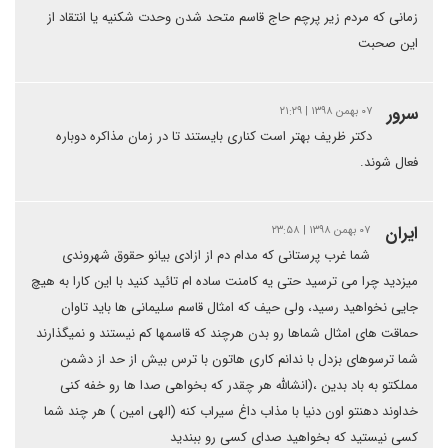
زمانی که مردم زیر پرچم حاج قاسم متحد شدن وحدت شکنیه یا انتقاد از
این صحبت
سرور
۰۷ بهمن ۱۳۹۸ | ۲۱:۲۹
دکتر ظریف بهتر است کنارى بایستند تا در زمان مذاکره دوباره
فعال شوند.
ایران
۰۷ بهمن ۱۳۹۸ | ۲۳:۵۸
شما غرب پرستانی که مدام دم از ازادی بیانو حقوق شهروندی
میزدید چرا می ترسید حتی یه کامنت ساده ام تائید کنید با این کارا به هیچ
جایی نخواهید رسید، ولی حیف که امثال قاسم سلیمانی ها باید تاوان
حماقت های امثال شماها رو بدن هرچند که قاسمها کم نیستند و نمیگذارند
شما ترسوهای بزدل با ندانم کاری هاتون با ترس بیش از حد از دشمن
مملکتو به باد بدین ،(انشالله هر چقدر که بخواهی صدا ها رو خفه کنی
خداوند دهنتو اون دنیا با مذاب داغ سیراب کنه (الهی امین ) هر چند شما
کسی نیستید که بخواهید صدای کسی رو ببندید