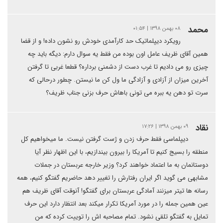
محمد
۰۸ بهمن ۱۳۹۸ | ۰۱:۵۴
رویکرد دیپلماتیک حد کارآمدی خودش رو نشون داده! و از قضا
همین آقای ظریف عامل اون بوده من فقط یه سوال دارم: دیگه باید چه
چیزی رو می دادیم تا غرب دست از دشمنی برداره؟ قطعا غربی تا گرفتن
آخرین میزان از آزادی و آزادگی ما ول کن ما نیستن. چطور درحالی که
سرت تو دهن یه ببره می تونی باهاش حرف بزنی جناب ظریف؟
نقاد
۰۹ بهمن ۱۳۹۸ | ۱۷:۲۶
دیپلماسی فقط حرف زدن و ژست گرفتن نیست. ما میخواهیم کل
منطقه را بسیج کنیم تا آمریکا را بیرون بیندازیم، با این اظهار نظر آیا
دوستانمان به ما اعتماد خواهند کرد؟ وزیر خارجه عربستان در جملات
مشابهی می گوید اگر ایران رفتارش را تغییر دهد حاضریم گفتگو کنیم، همه
رسانه ها تیتر میزنند آمادگی عربستان برای گفتگو! آنوقت آقای ظریف هم
عین همین جمله را در مورد آمریکا تکرار میکند بعد انتظار دارد این حرف
تمایل به گفتگو تلقی نشود. تمام مصاحبه اش را توییت کرده که من