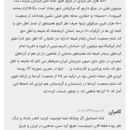
۵۰۰ هزار نفر ایزدی در عراق طبق گفته امیر ایزدیان.نزدیک یک
میلیون فیلی در عراق داریم که مرکزشان شهر بغداد است.عگدالاکراد،ساحه
البیروت»، «جمیله» و «عقاری محله های فیلی نشین بغداداند.از جمعیت
۵۰۰ هزار نفری سبکهای نینوا صرف نظر کنیم.همینطور از شمار اهل حق یا
کلمه ای ها در کرکوک.۷۰ درصد استان کرمانشاه که شیعه یا اهل حق
اند.تمام جمعیت استان ایلام شیعه اند(به جز خلیلان که اهل حق اند).طبق
آمار ایرانیکا،نیم میلیون کرد خراسان داریم.نیمی از قروه و تقریبا تمام
کردهای بیجار شیعه اند،همینطور بخشی از شاهین دژ.باز هم از کردهای
تبعیدی در جای جای میهن عزیزمان ایران،صرفنظر می کنم که شایعه یا اهل
حق اند مانند ورامین و کلاردشت و ... .تنها در عفرین سوریه 57 روستا
ایزدی قبل حمله داعش بود.در ترکیه نیز ۲۵ از جمعیت کردها و زازاها علوی
اند.تمام جمعیت کردها در ارمنستان و گرجستان هم ایزدی اند.انصافا این
آمار که ۹۰ کردها شافعی اند را چطور حساب کرده اید
كامران
۲۶ خرداد ۱۳۹۹ | ۱۲:۱۰
شاه اسماعیل اگر چنانکه شما توصیف کردید انقدر شداد و تنگ
نظر بوده قطعا الان نمیبایست هیچ کرد سنی مذهبی در ایران و شرق