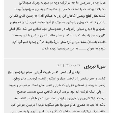
عزیز چه در سرزمین ما چه در ترکیه وچه در سوریه وعراق میهمانانی
ناخوانده بودند که با اهداف خاصی از هندوستان به این سرزمینهاآورده
شدندبطور قطع ویقین شاهان آن روز به هنگام اقدام به چنین کاری فکر ان
را نمی کردند که روزی با چنین جمعیتی از آنها مواجه شویم (با اینکه چنین
تصوری با دیدن میزان زادوولد در هندوستان باید تداعی می شد انگار اینان
کاری به جز زاد ولد ندارند ) که در حال حاضر ادعای عرضی با این وسعت
داشته باشند( نقشه خیالی کردستان بزرگ)البته در آن زمانها اسم آنها کرد
نبودو به عنوان ....... به این سرزمینها آورده شدند.
سورنا تبریزی
۲۶ خرداد ۱۳۹۹ | ۱۹:۵۱
اوف بر آن کسی که بر هویت آریایی مردم ایرانزمین تیغ
کشید و منبر پیغمبر را با تخت سزار و اسکندر اشتباه گرفت... مادر وطن
زخمی خورده از شمشیر تازیان که هزار و اندی سال است مرهم نمی پذیرد
... ولی اینکه نوشته اید نود درصد کردها شافعی سنی هستند صحیح
نیست. اولا شیعیان و علویون و ایزدی ها بسیارند دوما اگر بر شناسنامه
باشد که دنیا به مصری ها و سوریها هم میگوید عرب ! درمیان جوانان کرد-
مانند دیگر ایرانیان- مذهب نقش کمرنگی دارد. امروز آریاییها به هم بسیار