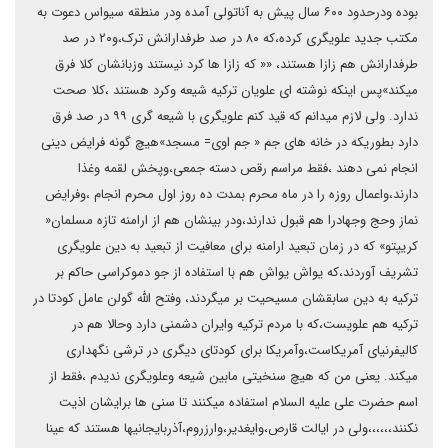
بوده ودرحدود ۶۰۰ سال پیش به آناتولی آمده ودر منطقه سیواس دعوت به
مکتب جدید علویگری کرده،که ۸۰ در صد طرفدارانش ترک،و۲۰ در صد
طرفدارانش هم زازا هستند، «« که زازا ها کرد نیستند وزبانشان کلا فرق
میکند»پس اینکه نوشته ای علویان ترکیه شیعه وکرد هستند ،کلا صحت
ندارد. ولی لازم میدانم که قید کنم علویگری با شیعه گری ۹۹ در صد فرق
دارد بطوریکه در خانه های جم « جم اوی= مسجد»هیچ گونه فرایض دینی
انجام نمی دهند ،فقط مراسم رقص دسته جمعی،وپخش لقمه وغذا
دارند،واعمال روزه را در ماه محرم بمدت ده روز اول محرم انجام ،وفرایض
نماز وحج وجهادرا هم قبول ندارند،ودر بینشان هم از ارامنه تازه مسلمان«
کریپتو» که در زمان تبعید ارامنه برای معافیت از تبعید به دین علویگری
تشریف آوردند،که یواش یواش هم با استفاده از جو دموکراسی حاکم بر
ترکیه به دین سابقشان مسیحیت بر میگردند، وفتح الله گولن عامل کودتا در
ترکیه هم علویست،که با مردم ترکیه وایران دشمنی دارد وحالا هم در
کالیفرنیای آمریکاست،وآمریکا برای کودتای دیگری در ترشی نگهداری
میکند. یعنی من که هیچ سنخیتی مابین شیعه وعلویگری ندیدم ،فقط از
اسم حضرت علی علیه السلام استفاده میکنند تا سنی ها برایشان اذیت
نکنند،،،،،،ولی در ایالت قارص،وایغدیر،وارزروم،آذربایجانیها هستند که عینا