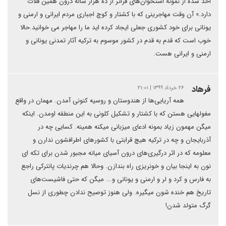
اخذ شده از نمونه استخوان‌های فراتر از ده هزار ساله درون همین فلات
دارد.» آن وقت مهاجرینی که با کشتار و کوچ اجباری مردم ایرانی و ارمنی و
یونانی برای خود کشوری جعلی ایجاد کرده اید ما را مهاجر می خوانید.حالا
خوب است که قدم به قدم در کشور موسوم به ترکیه آثار تمدنی یونانی و
ارمنی و ایرانی هست.
فرهاد
۲۶ خرداد ۱۳۹۹ | ۲۱:۰۱
همه آریایی‌ها از هندوستان و روسیه کنونی آمدن. مهمان در واقع
مغولهایی هستن که با کشتار و تشکیل کلونی به این منطقه اومدن. اینکه
میگن مهمون زیاد بمونه ادعای میزبانی میکنه همینه. کسایی چه در
آذربایجان و چه در ترکیه هیچ قرابتی با کشورهای اطرافشون ندارن و
معلومه که در اثر درگیری‌های درون آسیای میانه مجبور شدن برای تکه ای
نون به اینجا بیان و خونریزی راه بندازن. وحالا هم چرندیات پانترکی راجع
به فارس و کرد و لر و ارمنی و یونانی و... میگن که حتی فاشیست‌های
تاریخ هم خنده شون میگیره. ولی هنوز توصیح ندادن چطوری از نسل
گرگ متولد شدن!