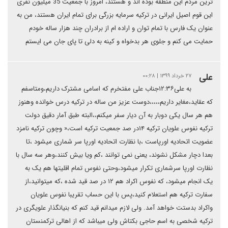
ترین مردم این منطقه بوده اند و هستند، امروز با جمعیت 35 میلیون نفری
این قوم اصیل ایرانی در ترکیه سرمایه بزرگی برای تمام ایران هستند، من به
عنوان یک فارس با تمام توان و اراده ام از برادران چند هزار ساله خودم
حمایت می کنم و جلوی هر بدخواه و کینه به دلی تا پای جان می ایستم
علی
۲۷ خرداد ۱۳۹۹ | ۰۰:۲۸
به علی۱۲:۳۶جناب علی مفتخرم که اسامی مشترک داریم،ومتاسفم
که عقاید،مغایر داریم،،،،،دوست عزیز من ساله در ترکیه درس خوانده وهنوز
هم هر سال یکی دوبار به آن دیار سفر میکنم،،البته طبق آمار دقیق دولت
ترکیه نفوس علویان ترکیه ۱۴در صد جمعیت ترکیه است،« وچون ترکیه نامزد
عضویت اتحادیه اورپاست ،با نظارت اتحادیه اورپا سر شماری میشود ،تا
بعدا دچار مشکل نشوند، یعنی نمی توانند ،کم ویا بیش کنند،وهر سه سال با
نظارت اورپا سرشماری تکرار میشود،وحتی نفوس تمام اقلیتها هم یک به
یک انجام میشود، که نفوس اکراد هم ۱۲ در صد قید شده ،که میتوانید،از
سفارت ترکیه هم استعلام کنید،پس با این حساب تقریبا نفوس علویان
واکراد بدستت خواهد آمد. ولی لازم میدانم قید کنم که بنیانگذار علویگری در
ترکیه شخصی به اسم حاجی بکتاش ولی میباشد که از اهالی ترکمنستان