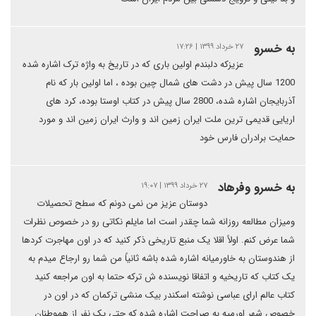
به خسرو
۲۷ خرداد ۱۳۹۹ | ۱۷:۲۶
عزیزکه دلبندم اولین باری که در تاریخ به واژه ترک اشاره شده
1200 سال پیش در دشت های شمال چین بوده ، اما اولین بار که نام
آذربایجان اشاره شده، 2800 سال پیش در کتاب اوستا بوده، کرد های
اریایی قدیمی ترین ملت ایران زمین اند و وارث ایران زمین اند و مورد
حمایت برادران فارس خود
به خسرو وفرهاد
۲۷ خرداد ۱۳۹۹ | ۱۹:۰۷
دوستان عزیز من نمی دونم که سطح تحصیلات
ومیزان مطالعه روزانه شما چقدر است اما مایلم نکاتی رو در خصوص نظرات
شما عرض کنم. اولاً اقلا یک منبع تاریخی ذکر کنید که در اون مهاجرت کردها
از هندوستان به خاورمیانه اشاره شده باشه ثانیاً من شما رو ارجاع میدم به
یک کتاب که تاریخیه و اتفاقا نویسنده ش ترکه حتما به اون مراجعه کنید
کتاب عالم ارای عباسی نوشته اسکندر بیک منشی ترکمان که در اون در
خصوص شهر اورمیه به صراحت اشاره شده که حتی یک نفر از هموطنان