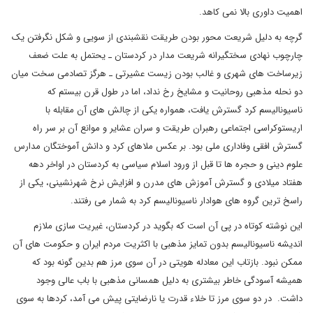
اهمیت داوری بالا نمی کاهد.
گرچه به دلیل شریعت محور بودن طریقت نقشبندی از سویی و شکل نگرفتن یک
چارچوب نهادی سختگیرانه شریعت مدار در کردستان ـ یحتمل به علت ضعف
زیرساخت های شهری و غالب بودن زیست عشیرتی ـ هرگز تصادمی سخت میان
دو نحله مذهبی روحانیت و مشایخ رخ نداد، اما در طول قرن بیستم که
ناسیونالیسم کرد گسترش یافت، همواره یکی از چالش های آن مقابله با
اریستوکراسی اجتماعی رهبران طریقت و سران عشایر و موانع آن بر سر راه
گسترش افقی وفاداری ملی بود. بر عکس ملاهای کرد و دانش آموختگان مدارس
علوم دینی و حجره ها تا قبل از ورود اسلام سیاسی به کردستان در اواخر دهه
هفتاد میلادی و گسترش آموزش های مدرن و افزایش نرخ شهرنشینی، یکی از
راسخ ترین گروه های هوادار ناسیونالیسم کرد به شمار می رفتند.
این نوشته کوتاه در پی آن است که بگوید در کردستان، غیریت سازی ملازم
اندیشه ناسیونالیسم بدون تمایز مذهبی با اکثریت مردم ایران و حکومت های آن
ممکن نبود. بازتاب این معادله هویتی در آن سوی مرز هم بدین گونه بود که
همیشه آسودگی خاطر بیشتری به دلیل همسانی مذهبی با باب عالی وجود
داشت. در دو سوی مرز تا خلاء قدرت یا نارضایتی پیش می آمد، کردها به سوی