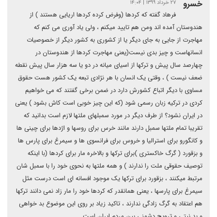
خسرو
۲۷ خرداد ۱۳۹۹ | ۱۴:۰۴
فرهاد گفته که کردها (وفرض کرده کردها اریایی هستند ) از
هندوستان آمده اند ومن هم تایید میکنم ، ولی یاد آوری می کنم که
مهاجرت از جایی به جای دیگر یا از کشوری به کشور دیگر از خصوصیات
انسانهاست و چیز بدی نیست(یعنی مهاجرت کردها از هندوستان در
چهارصد سال پیش و ترکها از اسیای میانه در دو یا سه هزار سال پیش نقطه
ضعف نیست ) ، وقتی یک انسان با هر نژادی تبعه یک کشور هست حقوق
مساوی با دیگر اتباع کشورش دارد در ضمن برخی گفتند که می خواهیم
کردی در ترکیه زبان رسمی شود (که این چیز خوبی است کاش بشود ) یعنی
در ایران نشود؟ از طرف دیگر در مورد سمبلهای ملتها لازم است بدانید که
تقریبا تمام ملتها سمبل دارند مانند خرس برای روسها و اژدها برای چینی ها
و کانگورو برای استرالیا و خروس برای فرانسوی ها و سیمرغ برای پارس ها
و بزقورد ( گرگ خاکستری )برای ترکها و بالاخره مار برای کردها (با اینکه
توصیف حقوقی ملت را ندارند ) و همه ملتها به نحوی خود را با سمبل شان
مرتبط میکنند ، بزقورد برای ترکها یک موجود افسانه ای است درست مثل
سیمرغ برای پارسها ، یعنی همانقدر که کردها خود را مار زاد نمی دانند ترکها
هم اعتقاد به گرگ زادگی ندارند ، تاکید زیاد بر روی این موضوع بد خواهی
و بد نیتی و ترویج دشمنی بین مردم ایران است