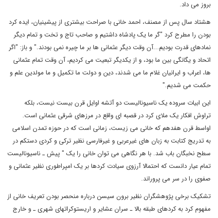
بروز می داد.
هشتاد سال پس از مصنف، احمد خانی با صراحت بیشتری از پیشینیان، ایده کرد
بودن را مطرح کرد "گر ما یک پادشاه داشتیم و صاحب تاج و تخت و تمام دیگر
نمادهای قدرت بودیم...آن وقت دیگر عثمانی ها بر ما چیره نمی بودند." و باز: "اگر
اتحاد و یگانگی بین ما بود، و از یکدیگر تبعیت می کردیم، آن وقت تمام عثمانی
ها، اعراب و ایرانیان غلام ما می شدند، دین و دولت ما تکمیل و ما مولدین علم و
حکمت می شدیم."
این ابیات سروده یک ناسیونالیست دو آتشه اوایل قرن بیست نیست، بلکه
تراوش افکار یک ملای کرد در قصبه ای واقع در مرزهای شرقی عثمانی است.
اواسط قرن هفدهم که خانی می زیست، زمانی است که در حوزه تمدن اسلامی
به تدریج کتابت به زبان های غیرعربی و غیرفارسی نظیر ترکی و کردی دستکم در
سطح نخبگان باب شد. با هر نگاهی می توان خانی را یک " پیش ـ ناسیونالیست
تمام عیار دانست که احتمالا آرزوی سیادت کردها بر یک امپراطوری نظیر عثمانی و
صفوی را در سر می پروراند.
تشکیک برخی پژوهشگران نظیر برون سیسن درباره منحصر بودن تعریف خانی از
مفهوم کرد به کردهای طبقه بالا ـ سران عشایر و اریستوکراتهای شهری ـ و خارج