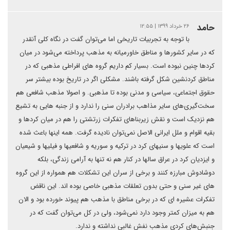
حامد
۲۶ خرداد ۱۳۹۹ | ۱۲:۵۵
با توجه به تجربیات تاریخی اما می‌توان گفت در نگاه کلی آنقدر
که در سایر کشورها و مناطق خاورمیانه به مذهب پرداخته می‌شود در میان
کردها چنین نبوده است. بسیار کم داریم گروه های افراطی مذهبی که در
مناطق کردنشین شکل گرفته باشند. مشکلی اگر در تاریخ بوده بیشتر سر
حقوق اجتماعی، سیاسی و مدنی بوده تا مذهبی. و اصولا مذهب شافعی هم
سخت‌گیری‌های سایر مذاهب برادران سنی را ندارد و از جنبه هایی به تشیع
هم نزدیک است و نقش زیربناهای تفکرات زرتشتی را هم در میان کردها و
بقیه اقوام و ملل ایرانی الاصل نمی‌توان نادیده گرفت. همه اینها باعث شده
است که علویها و سنیهای کرد در ترکیه و سوریه و شافعیها و فیلیها و شیعیان
و ایزدیان کرد در عراق سالها در کنار هم نه تنها به آرامی زندگی، بلکه
دوشادوش مبارزه کنند و برخی از سران این تشکلات هم همواره از این گروه
های غیر سنی و حتی بدون تعلقات مذهبی خاصی بوده اند. این ناقض
تفکرات عشیره ای که در برخی مناطق با مذهب هم پیوند خورده بود و الان
هم به میزان کمتر وجود دارد نمی‌شود، ولی در کل می‌توان گفت که در
جنبش‌های کردی مذهب نفش غالبی نداشته و ندارد.