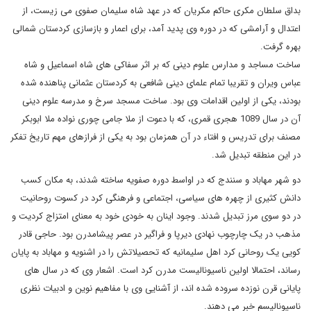
بداق سلطان مکری حاکم مکریان که در عهد شاه سلیمان صفوی می زیست، از
اعتدال و آرامشی که در دوره وی پدید آمد، برای اعمار و بازسازی کردستان شمالی
بهره گرفت.
ساخت مساجد و مدارس علوم دینی که بر اثر سفاکی های شاه اسماعیل و شاه
عباس ویران و تقریبا تمام علمای دینی شافعی به کردستان عثمانی پناهنده شده
بودند، یکی از اولین اقدامات وی بود. ساخت مسجد سرخ و مدرسه علوم دینی
آن در سال 1089 هجری قمری، که با دعوت از ملا جامی چوری نواده ملا ابوبکر
مصنف برای تدریس و افتاء در آن همزمان بود به یکی از فرازهای مهم تاریخ تفکر
در این منطقه تبدیل شد.
دو شهر مهاباد و سنندج که در اواسط دوره صفویه ساخته شدند، به مکان کسب
دانش کثیری از چهره های سیاسی، اجتماعی و فرهنگی کرد در کسوت روحانیت
در دو سوی مرز تبدیل شدند. وجود اینان به خودی خود به معنای امتزاج کردیت و
مذهب در یک چارچوب نهادی دیرپا و فراگیر در عصر پیشامدرن بود. حاجی قادر
کویی یک روحانی کرد اهل سلیمانیه که تحصیلاتش را در اشنویه و مهاباد به پایان
رساند، احتمالا اولین ناسیونالیست مدرن کرد است. اشعار وی که در سال های
پایانی قرن نوزده سروده شده اند، از آشنایی وی با مفاهیم نوین و ادبیات نظری
ناسیونالیسم خبر می دهند.