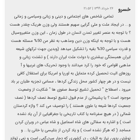
خسرو
۲۶ خرداد ۱۳۹۹ | ۲۱:۵۲
تمامی شاخص های اجتماعی و دینی و زبانی وسیاسی و زمانی
و... در ایجاد ملت و ملی گرایی سهیم هستند ولی وزن هریک چقدر هست
؟ با توجه به عنصر تغییر تمدن انسان در طول زمان ، این وزن متغیروسیال
هست و با توجه به اینکه وزن دین ومذهب به نظر من 50% مسئله هست
و قدرت سیاسی 30% بقیه را تشکیل میدهد (وبدین جهت ترکهای شیعه
ایران همبستگی بیشتری با دولت ملت ایران دارند ) و تشتت زبانی و
مذهبی اقوامی که خود را کرد میدانند با وجود تحریک های غربیها و آ
روزهای الیت تحصیل کرده متمایل به اورپا و امریکا برای استقلال کافی
نیست و در هر چهار کشور محل زندگی کردها ، مساعی تجزیه طلبان بر باد
میرود ، اصطلاح " تحمیل تشیع توسط صفوی ها " شکایت از وضعیت
موجود است ؟ یا پشیمانی از عدم قبول تشیع توسط نصف کردها ( نصف
جمعیت کردها شیعه یا علوی هستند ) را توصیف می کند ؟ واژه کردستان
شمالی ( در هیچ سفرنامه یا کتاب تاریخی یا جغرافیایی از آن یاد نشده
است ) و اشاره به سفاکی های شاه اسماعیل و شاه عباس در ویران کردن
مساجد ( که هرگز نشده است ) و یاد کردن از بتلیسی یا خانی یا... و
نوشتن بدون نیاز به اثبات ، در کشوری که دچار سردرگمی است و نمی تواند