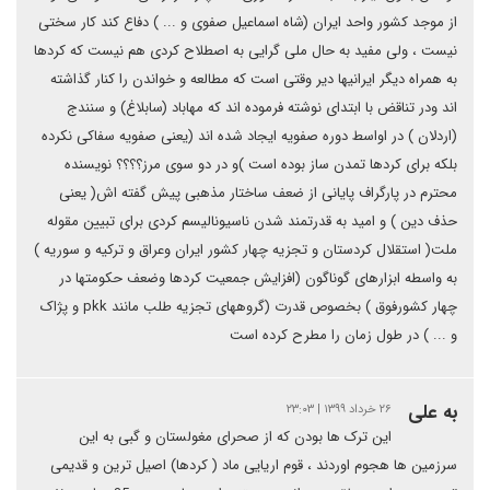
از موجد کشور واحد ایران (شاه اسماعیل صفوی و ... ) دفاع کند کار سختی
نیست ، ولی مفید به حال ملی گرایی به اصطلاح کردی هم نیست که کردها
به همراه دیگر ایرانیها دیر وقتی است که مطالعه و خواندن را کنار گذاشته
اند ودر تناقض با ابتدای نوشته فرموده اند که مهاباد (سابلاغ) و سنندج
(اردلان ) در اواسط دوره صفویه ایجاد شده اند (یعنی صفویه سفاکی نکرده
بلکه برای کردها تمدن ساز بوده است )و در دو سوی مرز؟؟؟؟ نویسنده
محترم در پارگراف پایانی از ضعف ساختار مذهبی پیش گفته اش( یعنی
حذف دین ) و امید به قدرتمند شدن ناسیونالیسم کردی برای تبیین مقوله
ملت( استقلال کردستان و تجزیه چهار کشور ایران وعراق و ترکیه و سوریه )
به واسطه ابزارهای گوناگون (افزایش جمعیت کردها وضعف حکومتها در
چهار کشورفوق ) بخصوص قدرت (گروههای تجزیه طلب مانند pkk و پژاک
و ... ) در طول زمان را مطرح کرده است
به علی
۲۶ خرداد ۱۳۹۹ | ۲۳:۰۳
این ترک ها بودن که از صحرای مغولستان و گبی به این
سرزمین ها هجوم اوردند ، قوم اریایی ماد ( کردها) اصیل ترین و قدیمی