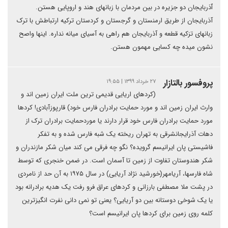
ٱذربایجان دو جزیره در بین مردمان با زبانهای هند و اروپایی هستن.
آذربایجان از طریق ارمنستان و گرجستان و کردستان ترکیه ارتباطش با ترک
زبانهای تزکیه قطعه و آذربایجان هم راهی به آسیای میانه نداره. اینها واصح
نشون میده چه کسایی مهمون هستن.
پروفسور بالتازار
۲۷ خرداد ۱۳۹۹ | ۱۹:۵۵
(کردهای اریایی قدیمی ترین ملت ایران زمین اند و
وارث ایران زمین اند و مورد حمایت برادران فارس خود) قارپوزآبادی! کردها
مورد حمایت برادران فارس خود قرار دارند یا موردحمایت برادران ترک از
دهات آذرایجانشرقی به تهران ریخته یک شبه فارس شده و به تفکر
فاشیستی پان ایرانیسم گرویده؟ نگو چه فرقی می کند میان شکر مازندران و
شکر هندوستان تفاوت از زمین تا آسمان است. در ضمن خنجری که توسط
شاه فارسها، آریامهر(خورشید نژاد آریایی) در سال ۱۹۷۵ به آن حد از نامردی
در پشت ملا مصطفی بارزانی و کردهای عراق فرو رفت یک هدیه برادرانه بود
یا یک شوخی دوستانه بین دو آریایی؟ یعنی تو نمی دانی نفرت انگیزترین
کلمه روی زمین برای کردها پان ایرانیسم است؟