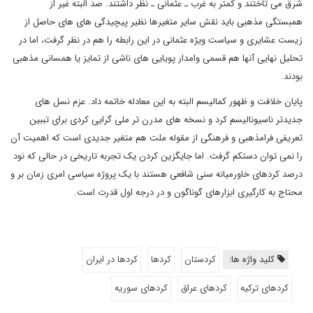
شرق می تاختند و کمتر به غرب ـ عثمانی ـ نظر داشتند. صد البته غیر از
همبستگی مذهبی باید نقش سایر متغیرها نظیر پیچیدگی های های حاصل از
زیست عشایری و سیاست ویژه عثمانی در این رابطه را هم در نظر گرفت، اما در
تحلیل نهایی آنها هم قسمی وامدار پویایی های ناشی از تمایز یا همسانی مذهبی
بودند.
پایان خلافت و ظهور کمالیسم البته به این معادله خاتمه داد. عزم نسل های
جدیدتر ناسیونالیسم کرد و نسخه های مدرن تر ملی گرایی کردی برای تببین
تعریفی فرامذهبی و فرهنگی از مقوله ملت هم متغیر جدیدی است که اهمیت آن
را نمی توان دستکم گرفت. اما جایگزین کردن یک تجربه تاریخی در حالی که نود
درصد کردهای خاورمیانه سنی شافعی هستند با یک پروژه سیاسی امری زمان بر و
محتاج به کارگیری ابزارهای گوناگون و در درجه اول قدرت است.
کلید واژه ها:
کردستان
کردها
کردها در ایران
کردهای ترکیه
کردهای عراق
کردهای سوریه