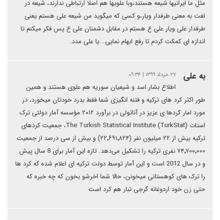
مثل ما ایرانیها شیعه هستند،وبا علویها هم اصلا ارتباطی ندارند، شیعه در
لغت به معنی طرفدار ویار،و کسی که میگوید من شیعه علی هستم یعنی
طرفدار علی ویار علی ع هستم در مقابل دشمنان علی ع پس فکر میکنم تا
اندازه ای کمکت کردم تا رفع ابهام نمایی...یا علی مدد.
به علی
۲۷ خرداد ۱۳۹۹ | ۰۹:۳۴
اطلاع بشار اسد و شیعیان سوریه هم علوی هستند و همین
طور اکثر کرد های ترکیه و فتنه انگیزی شما فقط بدرد خودتان میخورد، در
مورد امار کردها ی عزیز در آناتولی در برآورد ۲۰۱۲ مؤسسه آمار دولتی ترک
استات (The Turkish Statistical Institute (TurkStat، جمعیت کردهای
ترکیه بیش از ۲۲ میلیون نفر (۲۲٬۶۹۱٬۸۲۴) و بیش از سی درصد از جمعیت
۷۴٬۷۰۰٬۰۰۰ نفری ترکیه را تشکیل می‌دهد. تازه این آمار برای 8 سال پیش
و در سال 2012 است و این آمار توسط دولت ترکیه ای اعلام شده که کرد ها
را ترک های کوهستانی میخونن، حالا شما اخرشو بخون که چه خبره که
حتی زن خود اردوغانه گرجی تبار هم کرد است