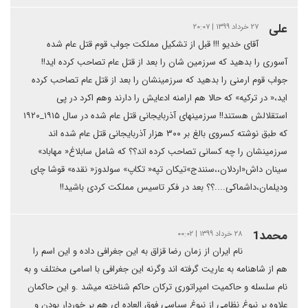
علی
۲۷ خرداد ۱۳۹۹ | ۲۰:۰۷
آقای خدیو !!! قبل از تشکیل مملکت جواب قوم قتل عام شده
آسوری را بدهید که سرزمین شان را بعد از قتل عام تصاحب کرده اید!!
جواب قوم ارمنی را بدهید که سرزمینشان را بعد از قتل عام تصاحب کرده
اید،« در ترکیه» که حالا هم ارامنه ادعایش را دارند وهم اکرد در پی
استقلالش هستند!! سرزمینهای آذربایجانی قتل عام شده در سال ۱۹۱۵_۱۹۲۰
که طبق نوشته کسروی بالغ بر ۳۰۰ هزار آذربایجانی قتل عام شده اند
سرزمینشان را چه کسانی تصاحب کرده اند؟؟ که شامل سابلاغ« مهاباد»
سینان داش«اردلان،،سنندج»تیکان تپه« تکاپ» سولدوز« نقده» قوشا چای
ودیلمان،داشماکی....؟؟ بعد در فکر تاسیس مملکت کردی باشید!!
محمد1
۲۸ خرداد ۱۳۹۹ | ۰۰:۰۲
نام ایران از زمان رضا قزاق به این جغرافی داده و این اسم را
هم از شاهنامه به عاریت گرفته اند وگرنه این جغرافی با اسامی مختلف و به
نام سلسله و حاکمیت امپراتوری ترکان حاکم شناخته میشد .و این حاکمان
علاوه بر نبوغ نظامی از نبوغ سیاسی فوق العاده ای هم بر خوردار بودن و