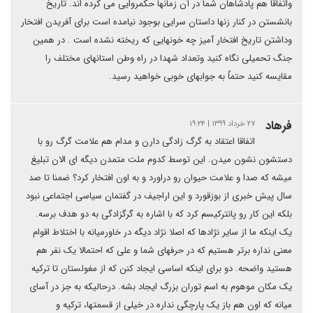
واتفاقاٌ هم پادشاهان شما در آن زمانها حکمروایی می کرده اند. تاریخ
بانشستن در کنار زنها داستان سرایی بوجود نیامده است برای آفریدن افتخار
وداشتن تاریخ افتخار آمیز چه خونهایی که ریخته نشده است . در همین
جنگ تحمیلی نگاه کنید وتعداد شهدا در راه وطن استانهای مختلف را
مقایسه کنید حتماٌ به جوابهای خوبی خواهید رسید.
فرهاد
۲۷ خرداد ۱۳۹۹ | ۱۹:۲۴
اتفاقا اعتقاد به گرگ زادگی دارن و مدام هم علامت گرگ رو با
دستشون نشون میدن. این توسط کدوم ملت متمدن دیگه ای الان تبلیغ
میشه که صدا و علامت حیوان رو دراورد و به اون افتخار کرد؟ ضمنا تا صد
سال پیش خبری از بوزقورد و این اراجیف در گفتمان سیاسی اجتماعی نبود
بلکه این کار رو پانترکیسم کرد که با اشاره به گرگزادگی به دو هدف برسه.
یک اینکه ما از سایر نژادها که اصلا نژاد دیگه در خاورمیانه با اختلاط اقوام
معنی نداره برتر هستیم که در حرفهای شما و علی که احتمالا یک نفر هم
هستید واضحه. دو برای اینکه اساسی ایجاد کنن که از مغولستان تا ترکیه
یک مکان موهوم به اسم توران بزرگ ایجاد بشه. درحالیکه به جز در آسای
میانه که اون هم باز یک پارچگی نداره در خیلی از قسمتها، ترکیه و