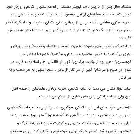
هشتاد سال پس از‌ ادریس، ملا ابوبکر مصنف از اعاظم فقیهان شافعی روزگار خود
که در کنف حمایت هەڵۆخان اردلان مشغول تالیف و تصنیف و ساماندهی یک
مدرسه فکری شافعی مذهب پس از ویرانی دینی ابتدای صفویه بود، اینگونه تکدر
خاطر خود را از جنگ های دامنه دار شاه عباس کبیر و رقیب عثمانیش به نمایش
گذاشت:
در آندم کین معانی روی بنمود/ زهجرت نهصد و هشتاد و نه بود/ زمانی پرفتن
دوری پرآشوب/ نە دانش مطلب و نی علم و مذهب/ خصوصا بنده را در
کوهساری/ دهی بود از ولایت برکناری/ گهی از ظالمان اهل اسلام/ به غارت می
شدی در صبح و در شام/ گهی از شر کفار قزلباش/ شدی پنهان به هر شعب و به
هر تاش
ابیات فوق نشان می دهد که فقیه شافعی امارت اردلان، عثمانیان را ظلمه اهل
دین ولی سپاه قزلباش را روافض خارج از اسلام می دانست.
بازشناسی خود میان این دو با اندکی سوگیری به سود اولی، خمیرمایه نگاه کردی
از درون به خویشتن خود بود. دیدگاهی که گرچە هنوز آنقدر بلوغ نیافته بود که
میان احساسات مذهبی، تعلقات عشیرتی و کردیت مجرد قادر به تفکیک و
دستچین کردن باشد، اما در ادراک نهایی خود، نوعی آگاهی کردی را برساختە و