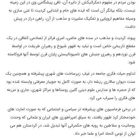
بودن مردم در مفهوم دمکراتیکش از دایره آن، نافی پیشگامی وی در این زمینه
نیست، بلکه بیانگر آن است که ایده های خام و ابتدایی کردیت تا غنی سازی به
وسیله مفاهیم اروپایی و تفکیک عشیرت و مذهب از آن، راهی دراز در پیش
داشت.
پیوند کردیت و مذهب در سده های ماضی، امری فراتر از تصادمی اتفاقی در یک
مقطع تاریخی خاص است و نباید به ظهور شیوخ و رهبران طریقت در اواسط
قرن نوزدهم و رهبری جنبش های ناسیونالیستی پایان قرن توسط آنها فروکاسته
شود.
تداوم حیات فکری جامعه در غیاب زیرساخت های شهری پیشرفته و همچنین یک
سنت دیوان سالاری ریشه دار، به صورت کامل به جویبار معرفتی وابسته شده بود
که از حجره ها و مدارس علوم دینی گلین روستاها و مراکز شهری، جاری و مزرعه
های فکری را سیراب می کرد.
در برخی فرماسیون های پیشرفته تر سیاسی و اجتماعی که به صورت امارت های
خودمختار کرد ظهور یافتند، به سیاق امپراطوری های ایران و عثمانی که وحدت
روحانیت و سلاطین به رویه های حکمرانی آنها تبدیل شد، در کردستان هم می
توان از نوعی اتحاد امرا و علما خبر داد.