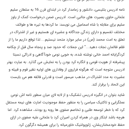
نامه ادریس بتلیسی، دانشور و زمامدار کرد در ابتدای قرن 16 به سلطان سلیم
عثمانی حاوی بصیرت های جالبی است. ادریس ضمن درخواست کمک از یاوز
سلیم برای مقابله با شاه اسماعیل می نویسد: ما کردها به تیره ها و طوائف
مختلف تقسیم و دارای زندگی جداگانه و عشیره ای هستیم و غیر از اشتراک در
تعلق به امت محمد (ص) در سایر موارد متحد نیستیم....لذا توقع داریم ما را از
ظلم ظالمان نجات دهید..." این جملات که حدود صد و پنجاه سال قبل از چکامه
کردگرایانه احمد خانی نوشته شده، به خوبی نوعی خودآگاهی و ادراکی نسبتا
پیشرفته از هویت قومی و انگاره کرد بودن را به نمایش می گذارد. به عبارت بهتر
ادریس متوجه است که هرگونه فراروی از وفاداری های اولیه نظیر قوم و قبیله و
عشیرت به مدد اشتراک در مذهب میسور است و قدرتی فائقه هم می بایست
این اتحاد را برقرار کند.
شاید بتوان در انگیزه ادریس تشکیک و از لابه لای میان سطور نامه اش نوعی
عملگرایی و تاکتیک سیاسی را به منظور حفظ موجودیت امارت های نیمه مستقل
کرد که با خطر توسعه طلبی و تخاصم صفوی ها روبه رو بودند، مشاهده کرد. اما
هرچه باشد ابتکار وی در همراه کردن امیران کرد با عثمانی علیه صفوی در ازای
حفظ خودمختاریشان، ژئوپولتیک خاورمیانه را برای همیشه دگرگون کرد.