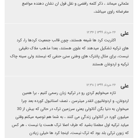
عثمانی میماند ، ذکر کلمه رافضی و نقل قول ان نشان دهنده مواضع
مغرضانه راوی میباشد،
علی
۲۶ خرداد ۱۳۹۹ | ۱۲:۳۶
اکثریت کرد ها شیعه هستند، چون قالب جمعیت کردها را، کرد
های ترکیه تشکیل میدهند که علوی هستند، بعدا مذهب ملاک دقیقی
نیست، برای مثال پانترک های وطنی سنی حنفی که نیستند ولی سینه چاک
ترکیه و اردوغان هستند
علی
۲۶ خرداد ۱۳۹۹ | ۱۲:۳۸
تازه میخوایم کردی رو در ترکیه زبان رسمی کنیم ، برا همین
اردوغان، و اردوغانیون انقدر میترسن ، نصف استانبول کورده بعد چرا
میخوان به دنیا بگن آناتولی یعنی سرزمین ترک در حالی که بیش از 30
میلیون کورد در آناتولی زندگی می کنند ، به شما هم توصیه میکنم وقتی
میاید ترکیه اول مطمئا بشید که طرف اصلا ترک هست یا نیست ، هر کس
که زبون ترکی بلد بود که ترک نیست، اینجا کرد ها خیلی زیادن