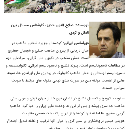
نویسنده: صلاح الدین خدیو، کارشناس مسائل بین
الملل و کردی
دیپلماسی ایرانی:
کردستان جزیره شافعی مذهب در
میان دریایی از پیروان مذهب حنفی و شیعیان جعفری
است. نقش مذهب در تکوین ملی گرایی، سرفصلی مهم
در مطالعات ناسیونالیسم است. پیوند تشیع و ناسیونالیسم ایرانی، کاتولیسیسم و
ناسیونالیسم لهستانی و نقش مذهب کاتولیک در بیداری ملی ایرلندی ها، نمونه
هایی از اهمیت مولفه دین در صورت بندی نهایی مقوله های مرتبط با هویت
سیاسی هستند.
صفویه با ترویج و تحمیل تشیع در ابتدای قرن 16 از جهان ترکی و عربی سنی
مذهب جداسری پیشه و پس از قرن ها وحدت ملی ایران را احیا کرد. مذهب
گرایی صفوی ها اما نه تنها کردها را از ایران راند، بلکه قسمی مقاومت
هویتی مبتنی بر پافشاری بر سنی گری را میان آنها ترغیب و نطفه تبدیل اجتماع
کردی به یک جامعه متمایز قومی ـ مذهبی بسته شد.