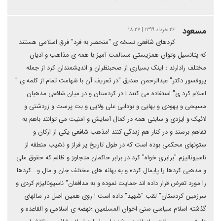
مسعود
۲۶ خرداد ۱۳۹۹ | ۱۸:۲۷
کردهای شافعی نسخه ی "منحصر به فرد" فرق اسلامی هستند
که پتانسیل وتوان همزیستی مسالمت آمیز با همه ی مذاهب و ادیان
مختلف رادارند ؛ اینک بسیاری از صحبنظران و اندیشمندان کرد از جمله
پروفسور دکتر" عبدالرحمن صدیق "در تعریف آن با شهامت تمام از کلمه ی "
اسلام کرد ی" استفاده می کنند ! در کردستان و در میان شافعی مذهبان
مسیحی و یهودی و بهایی و بودایی علی ولایی و بت پرست و زردشتی و
لائیک و ایزدی و سابئی همه در کمال آسایش و امنیت می توانند باهم به
تفاهم برسند و در کنار هم زندگی کنند !مذهب شافعی یکی از ارکان و
ستونهای محکمی بوده است که در طول تاریخ پر فراز و نشیب منطقه از
ناسیونالیزم "برابری خواه" کرد در برابر حاکمان متجاوز و ظالم که حقوق ملی
و مذهبی کردها را پایمال کرده و به بهانه های مختلف جان و مال و...کردها
را مورد تعرض قرار داده اند حمایت نموده و به مدافعان" ناسیونالیزم کردی و
سرزمین کردستان" لقب "شهید" داده است ! روی همین اصل در سالهای
گذشته اسلام سیاسی سنی اخوان المسلمین ؛نهضه ی اسلامی و القاعده و