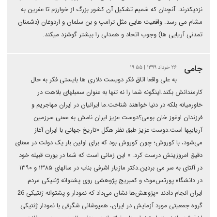
نزدیکترند. آنچنان که شمیم تشکیل آن کشور بزرگ از خوارزم تا عفرین به
مشام می رسد. واقعیت هایی مثل ترامپ و بن سلمان و اردوغان (دشمنان
تمدنی آریایی ها) وجوب اتحاد و همدلی را بیشتر گوشزد میکند.
جامی
۲۶ خرداد ۱۳۹۹ | ۱۹:۵۵
به علی واقعا اتاق فکر دویست دلاری ها بایستی فکر به حال
کارمندانش بکند.اینگونه شما را نه تنها به عنوان سمبلهای بلاهت در
خاورمیانه بلکه در دنیا خواهند شناخت.ما ایرانیان در ایران مهاجریم و
فرزندان اوغوز خان بومی؟دوست عزیز ایران نامش به معنی سرزمین
آریاییها است.دوست عزیز طبق نظر هگل «تاریخ جهانی با ایران آغاز
می‌شود، با کوروش؛ چون کوروش بود که برای اولین بار یک دولت در معنای
دقیق امروزینش درست کرد. » این زمانی است که شما در یورت قبیله خود
در آلتای به سر می بردین.دکتر مازیار اشرفی بناب در سالهای ۱۳۸۵ و ۱۳۹۰
در دانشگاه پورتس‌موث و کمبریج پژوهشی روی پشتوانه ژنتیکی مردم
ایران انجام دادند «پژوهش‌ها نشان می‌داد که نمودار و پشتوانه ژنتیکی 26
گروه جمعیتی مورد آزمایش در ایران، همپوشانی شگرفی با نمودار ژنتیکی