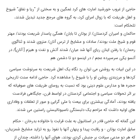
حاجی از غروب خورشید امارت های کرد غمگین و به سختی از "ریا و نفاق" شیوخ
و اهل طریقت که با زوال امرای کرد، به گروه های مرجع جدید تبدیل شدند،
تلخکام است:
حاکمان و امیران کردستان/ از بوتان تا بابان/ همگی پاسدار شریعت بودند/ مهتر
قوم و شیخ ملت بودند/ سادات و مشایخ از ترس آنان/ منزوی شدند و ثناگوی
رحمان/ با رفتن اینان ریای آنها شد عیان/ شدند آتش و نفت و هیزم [ آنان]/ در
آنسو یکی سرسپرده عجم / در اینسو دو تا دشمن هم
در این ابیات به روشنی می توان رد نگاه یک اهل شریعت به سرنوشت سیاسی
کردها و مرزبندی روشن او را با شیوخ را مشاهده کرد. حاجی ادامه سنت تاریخی
حجره ها و مدارس علوم دینی بود که نسبت به روسای طریقت های صوفیانه که
بر اثر تحولات سیاسی و اجتماعی کردستان در اواسط قرن، جایگاهی فرادست
یافته بودند، آمادگی بیشتری برای بیعت با ملی گرایی و عبور از تعلقات و وفاداری
های اولیه داشت که مزاحم یک دلبستگی ناسیونالیستی راستین می شدند.
این گمانه که حاجی قادر در استانبول به علت قرابت با خانواده بدرخان - حکام
سابق امارت بوتان - و رقابت پیدا و پنهان آنها با نفوذ رو به تزاید مشایخ شمزینان،
که هر دو مدعی سیادت بر جنبش کردی بودند، هوای آنها را داشته، چندان از