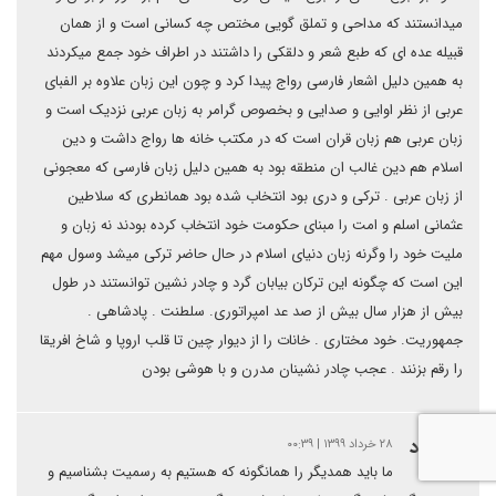
میدانستند که مداحی و تملق گویی مختص چه کسانی است و از همان
قبیله عده ای که طبع شعر و دلقکی را داشتند در اطراف خود جمع میکردند
به همین دلیل اشعار فارسی رواج پیدا کرد و چون این زبان علاوه بر الفبای
عربی از نظر اوایی و صدایی و بخصوص گرامر به زبان عربی نزدیک است و
زبان عربی هم زبان قران است که در مکتب خانه ها رواج داشت و دین
اسلام هم دین غالب ان منطقه بود به همین دلیل زبان فارسی که معجونی
از زبان عربی . ترکی و دری بود انتخاب شده بود همانطری که سلاطین
عثمانی اسلم و امت را مبنای حکومت خود انتخاب کرده بودند نه زبان و
ملیت خود را وگرنه زبان دنیای اسلام در حال حاضر ترکی میشد وسول مهم
این است که چگونه این ترکان بیابان گرد و چادر نشین توانستند در طول
بیش از هزار سال بیش از صد عد امپراتوری. سلطنت . پادشاهی .
جمهوریت. خود مختاری . خانات را از دیوار چین تا قلب اروپا و شاخ افریقا
را رقم بزنند . عجب چادر نشینان مدرن و با هوشی بودن
مسعود
۲۸ خرداد ۱۳۹۹ | ۰۰:۳۹
ما باید همدیگر را همانگونه که هستیم به رسمیت بشناسیم و