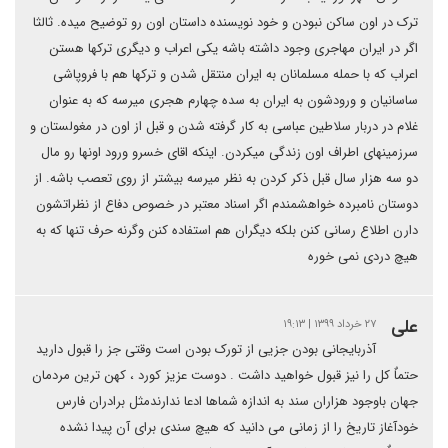
ترک در اون ساکن نبودن و خود نویسنده داستان اون رو توضیح میده. ثالثا
اگر در ایران مهاجری وجود داشته باشه یکی اعراب و دیگری ترکها هستن
اعراب که با حمله مسلمانان به ایران منتقل شدن و ترکها هم با فروپاشی
ساسانیان و ورودشون به ایران به سده چهارم هجری میرسه که به عنوان
غلام در دربار سلاطین عباسی به کار گرفته شدن و قبل از اون در مغولستان و
سرزمینهای اطراف اون زندگی میکردن. اینکه اقای خسرو ورود اونها رو مال
دو سه هزار سال قبل ذکر کردن به نظر میرسه بیشتر از روی تعصب باشه. از
دوستان نامبرده خواهشمندم اگر اسناد معتبر در خصوص دفاع از نظراتشون
دارن اطلاع رسانی کنن بلکه دیگران هم استفاده کنن وگرنه حرف تنها که به
هیچ دردی نمی خوره
علی
۲۷ خرداد ۱۳۹۹ | ۱۹:۱۳
آذربایجانی بودن جزیی از تورک بودن است وقتی جز را قبول دارید
حتماٌ کل را نیز قبول خواهید داشت . دوست عزیز کورد ، کهن ترین مردمان
جهان باوجود هزاران سند به اندازه شماها ادعا ندارندمثل برادران فارس
خودآغاز تاریخ را از زمانی می دانید که هیچ سندی برای آن پیدا نشده