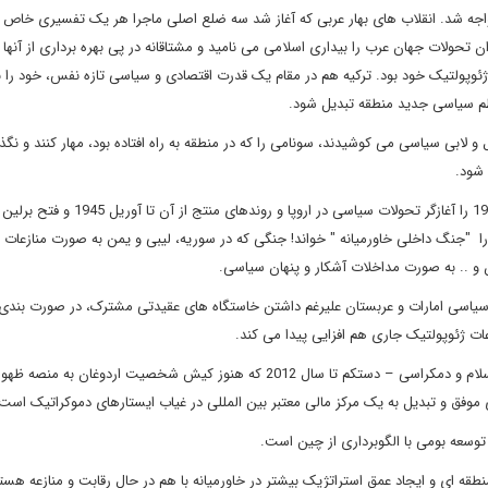
مواجه شد. انقلاب های بهار عربی که آغاز شد سه ضلع اصلی ماجرا هر یک تفسیری خاص ا
ان تحولات جهان عرب را بیداری اسلامی می نامید و مشتاقانه در پی بهره برداری از آنها 
وپولتیک خود بود. ترکیه هم در مقام یک قدرت اقتصادی و سیاسی تازه نفس، خود را نم
ظم سیاسی جدید منطقه تبدیل شود.
 و لابی سیاسی می کوشیدند، سونامی را که در منطقه به راه افتاده بود، مهار کنند و نگذا
شود.
می شود به تاسی از تعبیر ارنست نولته که انقلاب روسیه در سال 1917 را آغازگر تحولات سیاسی 
 را "جنگ داخلی خاورمیانه " خواند! جنگی که در سوریه، لیبی و یمن به صورت منازعات ح
و .. به صورت مداخلات آشکار و پنهان سیاسی.
غیرسیاسی امارات و عربستان علیرغم داشتن خاستگاه های عقیدتی مشترک، در صورت بندی
ات ژئوپولتیک جاری هم افزایی پیدا می کند.
اگر ترکیه مدعی ارائه یک الگوی سیاسی و اقتصادی موفق با تلفیق اسلام و دمکراسی – دستکم تا سال 2012 که هنوز کیش شخصیت اردوغا
وفق و تبدیل به یک مرکز مالی معتبر بین المللی در غیاب ایستارهای دموکراتیک است
توسعه بومی با الگوبرداری از چین است.
ه ای و ایجاد عمق استراتژیک بیشتر در خاورمیانه با هم در حال رقابت و منازعه هستن