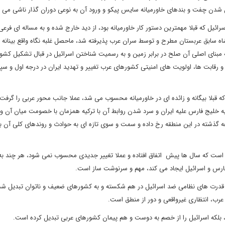
ل شدن چفت و بندهای خاورمیانه سایس پیکو و ورود آن به نوعی دوران گذار ناشی می
رائیل که قبلا مهمترین دستور کار خاورمیانه بود، از دید خارج شده و به مساله ای فرعی
به ابتکار امیر عبدالله پادشاه سابق عربستان مطرح و توسط سران عرب پذیرفته شد، ماحصل غلبه نگاه واقع بینانه 
که مبنای اصلی آن صلح در برابر زمین و به رسمیت شناختن اسرائیل در قبال تشکیل کش
 گرم شدن آتش منازعات و رقابت ها، اولویت های امنیتی کشورهای عرب تغییر و تهدید ایران در درجه اول و 
 که قبلا بیگانه و زائده ای در خاورمیانه محسوب می شد، عملا جانب محور عربی را گرفت
ه خلیج فارس علیه ایران و سرد شدن روابط آن با ترکیه همزمان با خصومت میان آن و
ه گذشته در این منطقه رخ داده و سمت و سوی تازه ای به حوادث و روندهای کلی آن 
دی است که سال ها پیش اتفاق افتاده و عملا تغییر جدیدی محسوب نمی شود، هر چند به
ارس و اسرائیل ایجاد می کند، مهم و سرنوشت ساز است.
 و قدرت های نظامی ضد اسرائیل در هم شکسته و به کشورهای ضعیف و ناتوان تبدیل شده
 عرب، انتظاری غیرواقعی و دور از منطق است.
ه، بلکه اسرائیل را از خصم به دوست و هم پیمان کشورهای عربی تبدیل کرده است.