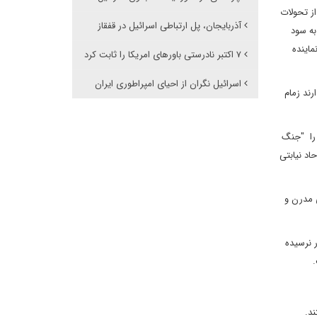
ز تحولات
آذربایجان، پل ارتباطی اسرائیل در قفقاز
به سود
اینده
۷ اکتبر نادرستی باورهای امریکا را ثابت کرد
اسرائیل نگران از احیای امپراطوری ایران
رند زمام
در اروپا و روندهای منتج از آن تا آوریل 1945 و فتح برلین را "جنگ
اد نیابتی
 مدرن و
ن به منصه ظهور نرسیده
.
د.