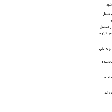
 شود.
 تبدیل
و
ور مستقل
سپس ترکیه،
 و به یکی
بخشیده
 لحاظ
 اند،