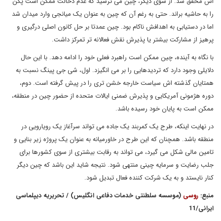
اش محقق شد. از سوی دیگر، چین می ترسید که عدم دخالت ممکن است پکن
را به حاشیه براند. حتی به رغم آن که چین به عنوان یک میانجی وارد میدان شد
اما در دستیابی به اهدافش ناکام بود. چین عمدتا بر حل کانون اصلی درگیری و
پرهیز از مشارکت بیشتر یا پذیرش نقش فعالانه تر تمرکز داشت.
با نگاه به آینده، چین ممکن است راهبرد فعلی خود را ادامه دهد. با این حال
دلایلی وجود دارد که تردیدهایی را بر می انگیزد. اول، شی جی پینگ نسبت به
همتایان گذشته اش سیاست خارجه خشن تری را در پیش گرفته است. دوم،
دوره هژمونی آمریکایی و پذیرش ضمنی ایالات متحده از حضور چین در منطقه،
ممکن است به پایان خود رسیده باشد.
در نهایت اینکه، طرح یک کمربند یک جاده می تواند سرآغاز یک رویارویی در
منطقه باشد. همچنان که این طرح در خاورمیانه به عنوان یک پروژه زیر بنایی و
تامین مالی شکل می گیرد، می تواند به رقابت بیشتری از سوی کشورها برای
جلب رضایت و سرمایه چینی منتهی شود. نتیجه شاید این باشد که چین دیگر
کنار نایستد و به یک شرکت کننده فعال تبدیل شود.
منبع:
روسی
(موسسه سلطنتی خدمات دفاعی انگلیس) / تحریریه دیپلماسی
ایرانی/11