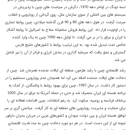
تسه تونگ در اواخر دهه 1970، دگرش در سیاست های چین با پذیریش در
سیستم های بین المللی از سوی سازمان ملل، روی گردانی از رویارویی و انقلاب
سرعت گرفت. در طول دهه های 80 و 90 قرن گذشته میلادی، چین روابط تجاری
را در اولویت قرار داد. این روابط فروش مخفیانه سلاح به اسرائیل تا روابط آشکار
با ایران و عراق را در بر می گرفت. تا اوایل دهه 1990 چین به یک وارد کننده
خالص نفت تبدیل شده بود. به این ترتیب روابط با کشورهای خلیج فارس
گسترش و عمق یافت که سرمایه گذاری در بخش انرژی و فراتر از آن را نیز شامل
می شد.
رشد اقتصادی چین با رشد هژمون منطقه ای ایالات متحده همزمان شد. چین از
دخالت های ایالات متحده انتقاد می کرد اما همچنان عدم رویارویی مستقیم را در
دستور کار داشت. در سال 1997، چین برای بهبود روابط با واشنگتن، از کمک به
برنامه هسته ای ایران منصرف شد و حتی در حمله آمریکا به عراق در سال 2003
برخلاف فرانسه و روسیه، سکوت کرد. به رغم انتقادات، چین اقدامات فعالانه ای را
برای حمایت و مدیریت رویارویی های منطقه ای به کار گرفت. میانجی گری بر سر
توافق هسته ایران و بین دولت سودان و کشورهای غربی در جریان بحران دارفور
نمونه ای از این دست است. در هر دو مورد دخالت چین به مدد قدرت اقتصادی