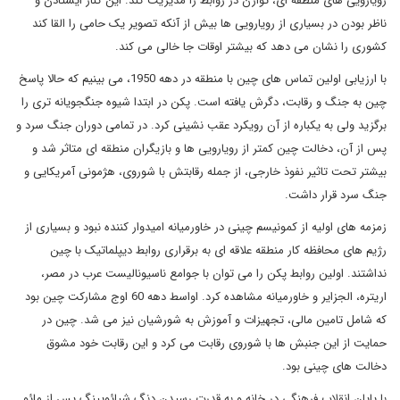
رویارویی های منطقه ای، توازن در روابط را مدیریت کند. این کنار ایستادن و
ناظر بودن در بسیاری از رویارویی ها بیش از آنکه تصویر یک حامی را القا کند
کشوری را نشان می دهد که بیشتر اوقات جا خالی می کند.
با ارزیابی اولین تماس های چین با منطقه در دهه 1950، می بینیم که حالا پاسخ
چین به جنگ و رقابت، دگرش یافته است. پکن در ابتدا شیوه جنگجویانه تری را
برگزید ولی به یکباره از آن رویکرد عقب نشینی کرد. در تمامی دوران جنگ سرد و
پس از آن، دخالت چین کمتر از رویارویی ها و بازیگران منطقه ای متاثر شد و
بیشتر تحت تاثیر نفوذ خارجی، از جمله رقابتش با شوروی، هژمونی آمریکایی و
جنگ سرد قرار داشت.
زمزمه های اولیه از کمونیسم چینی در خاورمیانه امیدوار کننده نبود و بسیاری از
رژیم های محافظه کار منطقه علاقه ای به برقراری روابط دیپلماتیک با چین
نداشتند. اولین روابط پکن را می توان با جوامع ناسیونالیست عرب در مصر،
اریتره، الجزایر و خاورمیانه مشاهده کرد. اواسط دهه 60 اوج مشارکت چین بود
که شامل تامین مالی، تجهیزات و آموزش به شورشیان نیز می شد. چین در
حمایت از این جنبش ها با شوروی رقابت می کرد و این رقابت خود مشوق
دخالت های چینی بود.
با پایان انقلاب فرهنگی در خانه و به قدرت رسیدن دنگ شیائوپینگ پس از مائو