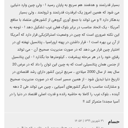
بسیار قدرتمند و هدفمند هم سریع به پایان رسید ! - ولی چین وارد دنیایی
می شود که همین امروز یک ابرقدرت قدرتمند و ثروتمند ، ولی بسیار
بدهکار دارد !! و می تواند با جمع آوری گروهی از کشورهای متضاد با منافع
آمریکا - یک اتحاد مناسب در برابر بلوک فعلی غرب تشکیل دهد ! - توجه به
این نکته ضروری است که چین در وضعیت استراتژیکی قرار دارد که آمریکا
از آن بی بهره است ! - قرار داشتن در پهنه اروراسیا ، پتانسیل نهفته ای در
اختیار چین قرار می دهد که در صورت مدیریت صحیح آن - می تواند
رقبای خود را در هر مرحله پیشرفت ، کیلومترها جا بگذارد ! - این پتانسیل
از جنس همان پتانسیلی است که به چین این توان را داد که در عرض 20
سال بعد از سال 2000 میلادی ، سریع ترین کشور دارای رشد اقتصادی در
تاریخ دنیا تبدیل شود - از همین مسیر است که در صورت مدیریت صحیح
و مشارکت مناسب با دیگر کشورهای آسیایی ، چین می تواند طی 2 دهه
آینده ، بلوک غرب را کاملا به حاشیه رانده و قدرت اصلی اقتصاد در دنیا را در
آسیا مجددا متمرکز کند !!
حسام
۳۱ شهریور ۱۳۹۹ | ۱۴:۵۴