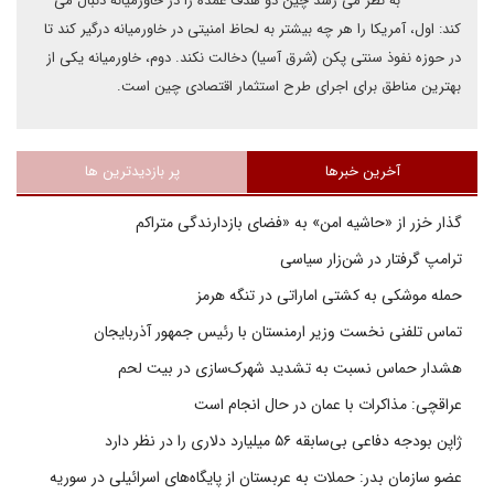
به نظر می رسد چین دو هدف عمده را در خاورمیانه دنبال می
کند: اول، آمریکا را هر چه بیشتر به لحاظ امنیتی در خاورمیانه درگیر کند تا
در حوزه نفوذ سنتی پکن (شرق آسیا) دخالت نکند. دوم، خاورمیانه یکی از
بهترین مناطق برای اجرای طرح استثمار اقتصادی چین است.
آخرین خبرها
پر بازدیدترین ها
گذار خزر از «حاشیه امن» به «فضای بازدارندگی متراکم
ترامپ گرفتار در شن‌زار سیاسی
حمله موشکی به کشتی اماراتی در تنگه هرمز
تماس تلفنی نخست وزیر ارمنستان با رئیس جمهور آذربایجان
هشدار حماس نسبت به تشدید شهرک‌سازی در بیت‌ لحم
عراقچی: مذاکرات با عمان در حال انجام است
ژاپن بودجه دفاعی بی‌سابقه ۵۶ میلیارد دلاری را در نظر دارد
عضو سازمان بدر: حملات به عربستان از پایگاه‌های اسرائیلی در سوریه