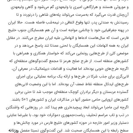
و موروثی هستند و هرازگاهی امیری یا ولیعهدی گم می‌شود و گاهی ولیعهدی
آن‌چنان قدرت می‌گیرد که به‌سرعت می‌تواند پله‌های شاهی را درنوردد و تا
رسیدنش به صندلی پدر، تنها وقوع اتفاقی در نیمه‌شب فاصله هست. حالا ایران
در پهنه جغرافیایی خود با چالشی مواجه است و آن‌ هم همسایگان جنوب خلیج
فارس است که سال‌هاست ادعاها و اتهاماتی علیه ایران مطرح می‌کنند. در مقابل
ایران به همه اتهامات این همسایگان با لحنی عمدتا تند پاسخ می‌دهد و در
موضعی کلی از طرح‌هایی رونمایی می‌کند که خواستار همکاری و همراهی با
کشورهای منطقه است. از طرح صلح هرمز تا مجمع گفت‌و‌گوهای منطقه‌ای که
اگرچه طرح‌های خوبی بوده‌اند اما فعالیت و اقدامات دیپلماتیک در معرفی آن،
لابی‌گری برای جذب شرکا در طرح‌ها و ارائه یک برنامه عملیاتی برای اجرای
طرح‌های ایدئال منطقه نقاط ضعف آن بوده‌اند. اما با این وضعیت لابی‌های
گسترده عربستان و دیگر برادران کوچک منطقه‌ای موجب شد تا حتی برخی
کشورهای اروپایی حامی حضور آنها در مذاکرات ایران و کشورهای 1+5 باشند.
اگرچه این ماجرا می‌تواند ابعاد پیچیده‌تری هم پیدا کند. در روزهایی که واشنگتن
در تب و تاب مراسم تحلیف ریاست‌جمهوری دموکرات خود بود، با علیرضا عنایتی
دستیار وزیر امور خارجه در حوزه کشورهای خلیج فارس در مورد چالش‌ها و
سطح رابطه با این همسایگان صحبت شد. این گفت‌وگوی نسبتا مفصل
روزنانه