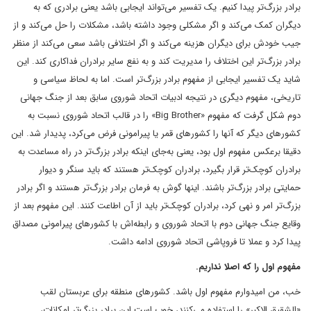
برادر بزرگ‌تر پیدا کنیم. یک تفسیر می‌تواند ایجابی باشد یعنی برادری که به
دیگران کمک می‌کند و اگر مشکلی وجود داشته باشد، مشکلات را حل می‌کند‌ و از
جیب خودش برای دیگران هزینه می‌کند و اگر اختلافی باشد سعی می‌کند از منظر
برادر بزرگ‌تر این اختلاف را مدیریت کند و به نفع سایر برادران فداکاری کند. این
شاید یک تفسیر ایجابی از مفهوم برادر بزرگ‌تر است. اما به لحاظ سیاسی و
تاریخی، مفهوم دیگری در نتیجه ادبیات اتحاد شوروی سابق بعد از جنگ جهانی
دوم شکل گرفت که مفهوم «Big Brother» را در قالب اتحاد شوروی نسبت به
کشورهای دیگر که آنها را کشورهای قمر یا پیرامونی فرض می‌کرد، پدیدار شد. این
دقیقا برعکس مفهوم اول بود، یعنی به‌جای اینکه برادر بزرگ‌تر در راه مساعدت به
برادران کوچک‌تر قرار بگیرد، برادران کوچک‌تر هستند که باید سنگر و دیوار
حمایتی برادر بزرگ‌تر باشند. اینها گوش به فرمان برادر بزرگ‌تر هستند و اگر برادر
بزرگ‌تر امر و نهی کرد، برادران کوچک‌تر باید از آن اطاعت کنند. این مفهوم بعد از
وقایع جنگ جهانی دوم با اتحاد شوروی و رابطه‌اش با کشورهای پیرامونی مصداق
پیدا کرد و عملا تا فروپاشی اتحاد شوروی ادامه داشت.
مفهوم اول را که اصلا نداریم.
خب، من امیدوارم مفهوم اول باشد. کشورهای منطقه برای عربستان لقب
«الشقیق الاکبر» را استفاده می‌کنند، خوب است این برادر بزرگ‌تر امکانات،