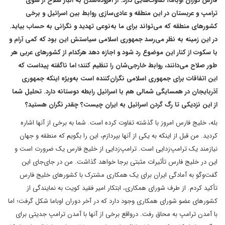
فارس دوران اوباما، تفاوت‌هایی دارد. از افزوده‌شدن به انبار سلاح از سوی
ترامپ و عربستان در این منطقه و عادی‌سازی روابط بین اسرائیل و برخی
کشورهای منطقه که می‌تواند برای ما به‌نوعی تهدید و نگرانی به حساب بیاید.
در این زمینه به نظر می‌رسد جمهوری اسلامی سیاستش این بود که کمی آرام و
با سکوت از کنار این موضوع رد شود و اجازه دهد هرکدام از کشورهای عربی هر
طور صلاح می‌دانند، روابط خارجی‌شان را تنظیم کنند؛ اما ناگفته پیداست که
این اتفاقات برای جمهوری اسلامی نگران‌کننده است به‌ویژه اینکه جمهوری
آذربایجان در همسایگی شمالی هم با اسرائیل رابطه دوستانه دارد. تحلیل شما
از این نزدیکی تا رگ گردن اسرائیل به ایران چیست؟ چقدر نگران هستید؟
بله، خلیج فارس امروز با گذشته تفاوت کرده است. شما به برخی از آنها اشاره
کردید. من قبل از اینکه به یکی از آنها بپردازم، این را بگویم که منطقه و جهان
نیازمند یک ترامپ‌زدایی است. ترامپ‌زدایی از خلیج فارس یک ضرورت است و
این در خلیج فارس تأثیرات مثبتی برجا خواهد گذاشت. من در جای‌جای این
گفت‌وگو به آمادگی ایران برای یک همکاری مشترک با کشورهای خلیج فارس
تأکید کردم. از طرف شورای همکاری، ابتکار امیر فقید کویت به نمایندگی از
کشورهای عضو شورای همکاری وجود دارد که در آخر دوران اوباما شکل گرفت؛ اما
با آمدن ترامپ به محاق رفت. درواقع برخی از آنها با آمدن ترامپ جدیتی برای