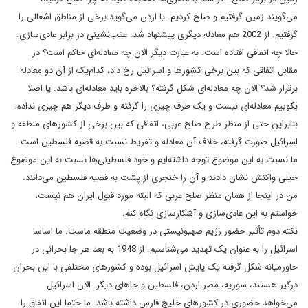
می‌گویند زمین گرفتیم و صلح کردیم. یا اردن می‌گوید برخی از مناطق اشغالی را
گرفتیم. از 2002 هم معادله دیگری پیشنهاد شد. عقب‌نشینی در برابر عادی‌سازی.
حالا چه اتفاقی افتاده است. به عبارت دیگر الان چه معادله‌ای حاکم است؟ در
مقابل اتفاقی که بین برخی کشورها و اسرائیل رخ داد، کدام‌یک از آن دو معادله
برقرار شد؟ الان چه معادله‌ای شکل گرفته؟ بالاخره باید معادله‌ای باشد. یا اصلا
بگوییم معادله‌ای نیست و یک طرف چیزی را گرفته و طرف دیگر هم چیزی نداده.
بنابراین حتی از منظر طرح صلح عربی، اتفاقی که بین برخی از کشورهای منطقه و
اسرائیل صورت گرفته، خلاف آن معادله و تفریط نسبت به قضیه فلسطین است.
ما نسبت به این موضوع توجه داشته‌ایم و خود فلسطینی‌ها نسبت به این موضوع
خیلی واکنش نشان دادند و آن را خنجری از پشت به قضیه فلسطین می‌دانند.
من در اینجا از همان منظر صلح عربی که البته مورد قبول ایران هم نیست،
خواستم به این عادی‌سازی و آشکارسازی نگاه کنم.
نکته دوم تأثیر حضور رژیم صهیونیستی در وضعیت منطقه ماست. ما اساسا
اسرائیل را به عنوان یک تهدید می‌شناسیم. از 1948 به بعد هر جا بحرانی در
خاورمیانه شکل گرفته یک پایش اسرائیل بوده و کشورهای مختلفی با این بحران
درگیر هستند، سوریه، مصر اردن، فلسطین و جاهای دیگر. الان اسرائیل
می‌خواهد حضوری در کشورهای خلیج فارس داشته باشد. ما حتما این اتفاق را