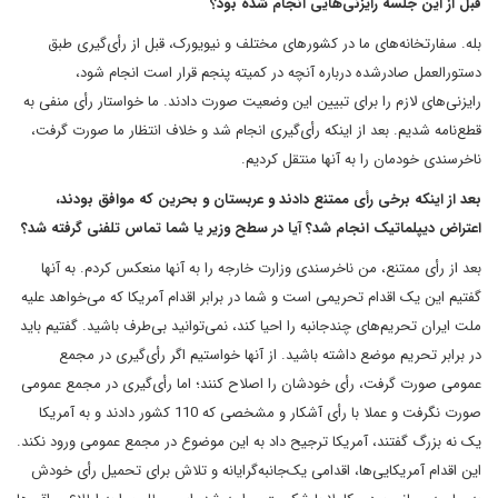
قبل از این جلسه رایزنی‌هایی انجام شده بود؟
بله. سفارتخانه‌های ما در کشورهای مختلف و نیویورک، قبل از‌ رأی‌گیری طبق
دستورالعمل صادرشده درباره آنچه در کمیته پنجم قرار است انجام شود،
رایزنی‌های لازم را برای تبیین این وضعیت صورت دادند. ما خواستار رأی منفی به
قطع‌نامه شدیم. بعد از اینکه رأی‌گیری انجام شد و خلاف انتظار ما صورت گرفت،
ناخرسندی خودمان را به آنها منتقل کردیم.
بعد از اینکه برخی رأی ممتنع دادند و عربستان و بحرین که موافق بودند،
اعتراض دیپلماتیک انجام شد؟ آیا در سطح وزیر یا شما تماس تلفنی گرفته شد؟
بعد از رأی ممتنع، من ناخرسندی وزارت خارجه را به آنها منعکس کردم. به آنها
گفتیم این یک اقدام تحریمی است و شما در برابر اقدام آمریکا که می‌خواهد علیه
ملت ایران تحریم‌های چندجانبه را احیا کند، نمی‌توانید بی‌طرف باشید. گفتیم باید
در برابر تحریم موضع داشته باشید. از آنها خواستیم اگر رأی‌گیری در مجمع
عمومی صورت گرفت، رأی خودشان را اصلاح کنند؛ اما رأی‌گیری در مجمع عمومی
صورت نگرفت و عملا با رأی آشکار و مشخصی که 110 کشور دادند و به آمریکا
یک نه بزرگ گفتند، آمریکا ترجیح داد به این موضوع در مجمع عمومی ورود نکند.
این اقدام آمریکایی‌ها، اقدامی یک‌جانبه‌گرایانه و تلاش برای تحمیل رأی خودش