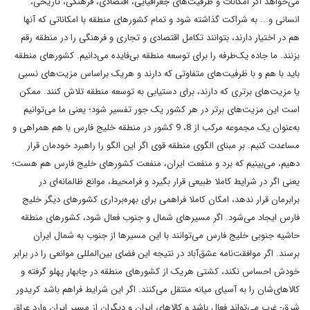
می‌خواهد اگر امکانات و ظرفیت‌های جغرافیایی، اقتصادی، فرهنگی، تاریخی،
انسانی و... به شراکت گذاشته شود و تمام کشورهای منطقه با امکاناتی که آنها
هم در اختیار دارند، بتوانند تکامل اقتصادی و تجاری و فرهنگی را در منطقه رقم
بزنند. ما جاده یک‌طرفه را برای توسعه منطقه بی‌فایده می‌دانیم. کشورهای منطقه
باید با هم و با ظرفیت‌های متفاوتی که دارند و هر‌یک براساس مزیت‌های نسبی
یا مزیت‌های برتری که دارند، برای دستیابی به توسعه منطقه تلاش کنند. ممکن
است این مزیت‌های برتر در هر کشور یک جور تفسیر شود؛ یعنی ما می‌توانیم
به‌عنوان یک مجموعه مرکب از 8، 9 کشور در منطقه خلیج فارس با هم همراهی و
مساعدت کنیم. بر مبنای الگوی منطقه قوی اگر این الگو را راهبرد خودمان قرار
دهیم، می‌بینیم که برد و منفعت ایران، منفعت کشورهای خلیج فارس هم هست؛
یعنی اگر در شرایط کاملا طبیعی قرار بگیرد و فرامحیط، موانع ظالمانه‌ای در
برابرمان قرار ندهد، امکان کاملا فراهمی برای بهره‌برداری کشورهای دیگر خلیج
فارس ایجاد می‌شود. اگر مسیرهای شمال و جنوب فعال شود، کشورهای منطقه
حاشیه جنوبی خلیج فارس می‌توانند با این مسیرها از جنوب به شمال ایران
برسند. اگر موافقت‌نامه عشق‌‌آباد در نتیجه این فضای بین‌المللی موانعی را در برابر
خودش احساس نکند، کشتی هر‌یک از کشورهای منطقه در چابهار پهلو گرفته و
کالاهای‌شان را به آسیای میانه منتقل می‌کنند. اگر این شرایط فراهم باشد کریدور
شرق- غرب می‌تواند فعال باشد و کالاهای ایران و دیگران از مسیر ایران وارد عراق