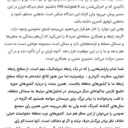
تأکیدی که بر اجرائی‌شدن بند 8 قطع‌نامه 598 داشتیم. تمام دیدگاه ایران در این
مسیر پیش می‌رود‌ ولی الزاما این دیدگاه ممکن است جاهایی محقق نشود و
جاهایی توفیق کمتری داشته باشد.
وقتی این موارد را کنار هم قرار می‌دهیم، می‌بینیم اشیای ملموسی وجود دارد،
اگر‌چه رابطه و همکاری منطقه‌ای نمره A را نمی‌گیرد که آن‌هم بستگی به متغیرها
و مسائل منطقه و فرامنطقه‌ای دارد و ممکن است مجموعه عواملی دست به دست
هم بدهد و ما را در این موقعیت قرار دهد. آنچه ایران بر آن تأکید دارد و در آن
مسیر حرکت می‌کند، مسیری مبتنی بر همکاری است.
شما تمام پارامترهایی را که در یک رابطه دیپلماتیک مهم است، از سطح رابطه
تجاری، سفارت، کاردار و... برشمردید؛ اما من هنوز قانع نشده‌ام به اینکه سطح
رابطه ما با کشورهای منطقه بالاست. همین بحث را درباره کشورهای حوزه
خلیج فارس به‌گونه‌ای دیگر می‌پرسم. در تحلیل‌های مرتبط به مسائل منطقه،
با لقب پدرخوانده یا برادر بزرگ برای عربستان مواجه هستیم که اگرچه در
سال‌های گذشته کمرنگ شده ولی به نظر می‌رسد حتی همین رأی مجمع
عمومی را می‌توان از این منظر هم دید. کشورهای عرب منطقه نخواستند خیلی
خلاف نظر برادر بزرگ‌تر حرف بزنند و اگر او مخالف است، آنها دست‌کم رأی