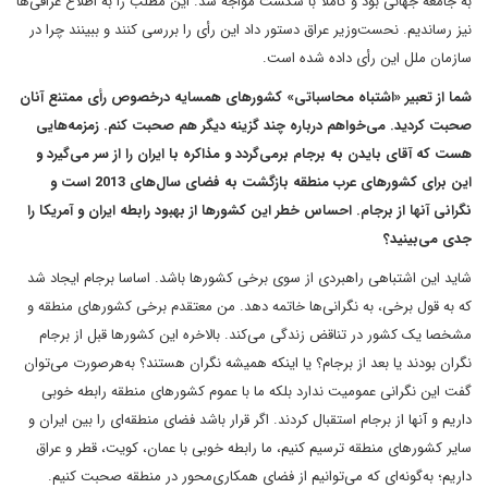
به جامعه جهانی بود و کاملا با شکست مواجه شد. این مطلب را به اطلاع عراقی‌ها
نیز رساندیم. نحست‌وزیر عراق دستور داد این رأی را بررسی کنند و ببینند چرا در
سازمان ملل این رأی داده شده است.
شما از تعبیر «اشتباه محاسباتی» کشورهای همسایه در‌خصوص رأی ممتنع آنان
صحبت کردید. می‌خواهم درباره چند گزینه دیگر هم صحبت کنم. زمزمه‌هایی
هست که آقای بایدن به برجام برمی‌گردد و مذاکره با ایران را از سر می‌گیرد و
این برای کشورهای عرب منطقه بازگشت به فضای سال‌های 2013 است و
نگرانی‌ آنها از برجام. احساس خطر این کشورها از بهبود رابطه ایران و آمریکا را
جدی می‌بینید؟
شاید این اشتباهی راهبردی از سوی برخی کشورها باشد. اساسا برجام ایجاد شد
که به قول برخی، به نگرانی‌ها خاتمه دهد. من معتقدم برخی کشورهای منطقه و
مشخصا یک کشور در تناقض زندگی می‌کند. بالاخره این کشورها قبل از برجام
نگران بودند یا بعد از برجام؟ یا اینکه همیشه نگران هستند؟ به‌هر‌صورت می‌توان
گفت این نگرانی عمومیت ندارد بلکه ما با عموم کشورهای منطقه رابطه خوبی
داریم و آنها از برجام استقبال کردند. اگر قرار باشد فضای منطقه‌ای را بین ایران و
سایر کشورهای منطقه ترسیم کنیم، ما رابطه خوبی با عمان، کویت، قطر و عراق
داریم؛ به‌گونه‌ای که می‌توانیم از فضای همکاری‌محور در منطقه صحبت کنیم.