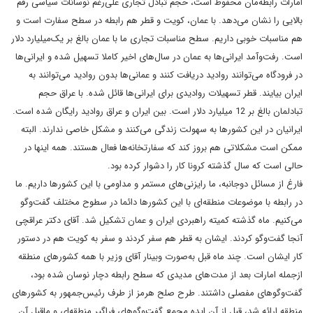
امارات رابطه‌مان محفوظ است، حجم تبادل تجاری علی‌رغم نوسانات سیاسی رقم
بالایی را نشان می‌دهد. با عمان، کویت و قطر هم رابطه در سطح سفارت است و
هم مناسبات خوبی داریم. سطح مناسبات تجاری ما با عمان بالغ بر یک‌میلیارد دلار
است. رفت‌و‌آمد ایرانی‌ها به عمان در سال‌های اخیر کاملا تسهیل شده و ایرانی‌ها
در فرودگاه می‌توانند روادید دریافت کنند و عمانی‌ها بدون روادید می‌توانند به
ایران بیایند. قطر تسهیلات روادیدی برای ایرانی‌ها قائل شده. با عراق حجم
تبادلمان بالغ بر 12 میلیارد دلار است. بین ایران و عراق روادید رایگان شده است.
ایرانیان در این کشورها به سهولت زندگی می‌کنند و مشکل خاصی ندارند. البته
ممکن است مشکلاتی هم بروز کند که سفارتخانه‌ها فعال هستند. همه اینها در
حالی است که سال گذشته کرونا کار را دشوار کرده بود.
فارغ از مسائل دوجانبه، ما رایزنی‌های مستمر و مداومی با این کشورها داریم. ما
در رابطه با موضوعات منطقه‌ای با این کشورها دائما در سطوح مختلف گفت‌وگو
می‌کنیم. ماه گذشته کمیته راهبردی ایران و عمان تشکیل شد. آقای دکتر عراقچی
آنجا گفت‌وگو کردند. ایشان به قطر هم سفر کردند و سفر به کویت هم در دستور
کار ایشان است. چند ماه قبل به‌صورت وبینار آقای وزیر با همه کشورهای منطقه
از‌جمله امارات بعد از مدت‌های مدیدی که سطح رابطه دچار نوسان شده بود،
گفت‌وگوهای مفصلی داشتند. طرح صلح هرمز از طرف رئیس‌جمهور به کشورهای
منطقه ارائه شد، قبل از آن ایده مجمع گفت‌وگوهای فراگیر منطقه‌ای و ماقبل آن