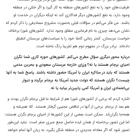
ظرفیت‌های خود را به نفع کشورهای منطقه به کار گیرد و اگر خللی در منطقه
وجود دارد، به نفع کشورهای دیگر فداکاری کند نه اینکه دیگران در خدمت او
باشند. من فکر می‌کنم در سؤالات قبلی به‌صورت مشروح مصادیقی را ذکر کردم که
نشان می‌دهد چیزی به نام فرمانبری مطلق وجود ندارد. کشورهای شورا برخلاف
خواست عربستان، کمتر زمانی کاملا خود را با سیاست‌های عربستان انطباق
داده‌اند. برادر بزرگ در مفهوم دوم هم تقریبا رنگ باخته است.
درباره محور دیگری سؤال مطرح می‌کنم. کشورهای حوزه کاری شما نگران
احیای برجام هستند یا نه؟ وزرای خارجه عربستان سعودی و بحرین مدعی
هستند که باید در مذاکره ایران با آمریکا حضور داشته باشند. پاسخ شما به آنها
چیست؟ نگران هستند که دولت جدید آمریکا به برجام برگردد و دیوار
بی‌اعتمادی ایران و آمریکا کمی پایین‌تر بیاید یا نه.
اشاره کردم که برخی از کشورهای شورا هم از شرایط ما قبل برجام نگران بودند و
هم بعد از برجام. برخی از آنها در تناقض عجیبی گرفتار هستند. کلا همیشه و
همه‌جا نگران‌اند. ممکن است بعضی از این کشورها از احیای برجام نگران هستند؛
اما این تصور برخاسته از همان ایده حاصل جمع جبری صفر است. نباید این‌طور
تصور شود که اگر معادله جدیدی در منطقه شکل بگیرد، به زیان آنها تمام خواهد