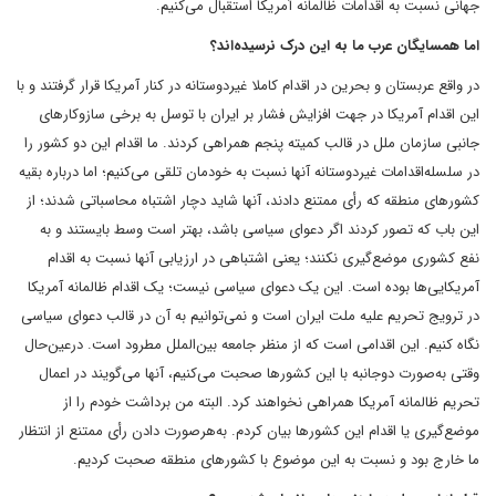
جهانی نسبت به اقدامات ظالمانه آمریکا استقبال می‌کنیم.
اما همسایگان عرب ما به این درک نرسیده‌اند؟
در ‌واقع عربستان و بحرین در اقدام کاملا غیردوستانه در کنار آمریکا قرار گرفتند و با
این اقدام آمریکا در جهت افزایش فشار بر ایران با توسل به برخی سازوکارهای
جانبی سازمان ملل در قالب کمیته پنجم همراهی کردند. ما اقدام این دو کشور را
در سلسله‌اقدامات غیردوستانه آنها نسبت به خودمان تلقی می‌کنیم؛ اما درباره بقیه
کشورهای منطقه که رأی ممتنع دادند، آنها شاید دچار اشتباه محاسباتی شدند؛ از
این باب که تصور کردند اگر دعوای سیاسی باشد، بهتر است وسط بایستند و به
نفع کشوری موضع‌گیری نکنند؛ یعنی اشتباهی در ارزیابی آنها نسبت به اقدام
آمریکایی‌ها بوده است. این یک دعوای سیاسی نیست؛ یک اقدام ظالمانه آمریکا
در ترویج تحریم علیه ملت ایران است و نمی‌توانیم به آن در قالب دعوای سیاسی
نگاه کنیم. این اقدامی است که از منظر جامعه بین‌الملل مطرود است. در‌عین‌حال
وقتی به‌صورت دوجانبه با این کشورها صحبت می‌کنیم، آنها می‌گویند در اعمال
تحریم ظالمانه آمریکا همراهی نخواهند کرد. البته من برداشت خودم را از
موضع‌گیری یا اقدام این کشورها بیان کردم. به‌هر‌صورت دادن رأی ممتنع از انتظار
ما خارج بود و نسبت به این موضوع با کشورهای منطقه صحبت کردیم.