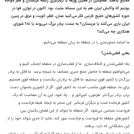
ممتنع بدهند. همچنین در همین روزها با ازسرگیری رابطه عربستان و قطر مواجه
بودیم که واکنش ایران هم به این مسئله مثبت بود. اکنون در توازن قوا در
حوزه کشورهای خلیج فارس فکر می‌کنید عمان، قطر، کویت و عراق در زمین
ایران بازی می‌کنند یا عربستان؟ به سمت برادر بزرگ می‌روند یا نه؟ شورای
همکاری چه می‌کند؟
ما اساسا محوربندی را در منطقه به زیان منطقه می‌دانیم.
یعنی قطبی‌شدن؟
بله؛ قطبی‌شدن و ائتلاف‌سازی. ما از قطب‌سازی در منطقه اجتناب کنیم و
می‌خواهیم منطقه با حاصل جمع جبری مضاعف به نتیجه برسد. ما قائل به برادر
بزرگ‌تر یا کشور قوی نیستیم؛ ما قائل به برادران یکدست و منطقه قوی هستیم.
برای ما، منطقه قوی مناسب است، نه کشور قوی. اگر از کشوری به‌عنوان دست
برتر، برادر بزرگ‌تر، هژمون، امپراتور و... یاد شود، این به آن معناست که یک
کشور فرمانده است و دیگران فرمانبر. این منجر به ایجاد طبقه فرادست و
فرودست سیاسی می‌شود. اگر منطقه ما بتواند از این فضای یکسان بین
کشورهای منطقه نه فرودست و فرادست عبور کند، شاید تا حدی بتواند خود را از
این مشکلاتی که دارد، برهاند.
اما در‌باره شورای همکاری. این شورا از چهار دهه گذشته که تأسیس شد و اجلاس