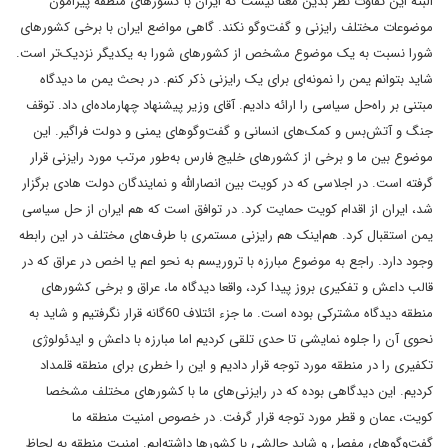
البته این تفاوت نظر بدین معنا نیست که ایران با کشورهای منطقه پیرامون
موضوعات مختلف رایزنی و گفت‌وگو نکند. گاهی مواضع ایران با برخی کشورهای
شورا نسبت به یک موضوع مشخص از کشورهای شورا به یکدیگر نزدیک‌تر است.
شاید بتوانم یمن را نمونه‌ای برای یک رایزنی ذکر کنم. در بحث یمن ما دیدگاه
مبتنی بر راه‌حل سیاسی را ارائه دادیم. آقای وزیر پیشنهاد چهار‌ماده‌ای داد. توقف
جنگ و آتش‌بس و کمک‌های انسانی و گفت‌وگوهای یمنی و دولت فراگیر. این
موضوع بین ما و برخی از کشورهای خلیج فارس به‌طور مرتب مورد رایزنی قرار
گرفته است. در اجلاسی که در کویت بین انصارالله و نمایندگان دولت هادی برگزار
شد، ایران از اقدام کویت حمایت کرد. در توافق است که هم ایران از حل سیاسی
یمن استقبال کرد. هم‌اینک هم رایزنی مستمری با طرف‌های مختلف در این رابطه
وجود دارد. راجع به موضوع مبارزه با تروریسم به نحو اعم یا اخص در عراق که در
قالب داعش و تفکیری بروز پیدا کرد، واقعا دیدگاه ما، عراق و برخی کشورهای
منطقه دیدگاه مشترکی بوده است. ما جزء ائتلاف 60گانه قرار نگرفتیم و شاید به
نحوی آن را جلوه نمایشی تا حدی تلقی کردیم اما مبارزه با داعش و ایدئولوژی
تکفیری را در منطقه مورد توجه قرار دادیم و این را خطری برای منطقه قلمداد
کردیم. این دیدگاهی بوده که در رایزنی‌های ما با کشورهای مختلف مشخصا
کویت، عمان و قطر مورد توجه قرار گرفت. در خصوص امنیت منطقه ما
گفت‌وگوهای مفصل و شاید چالشی با کشورها داشته‌ایم. امنیت منطقه به لحاظ