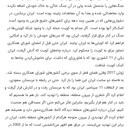
جنگ‌هایی را متحمل شده؛ ولی در آن جنگ خاکی به خاک خودش اضافه نکرده.
‌وارد معاهداتی شده و بعدا به آن معاهدات پایبند بوده است. ایران برعکس، در
دشواری‌هایی که در همین چند دهه برای کشورهای خلیج فارس به وجود آمده
کمک‌کار آنها بوده است. اگر صدام به کویت حمله کرد، با وجود اینکه کویتی‌ها در
جنگ در کنار عراق قرار گرفتند، ایران بود که مرزهای خودش را باز کرد و امکانی
فراهم کرد که کویتی‌ها به ایران بیایند. ایران حتی قبل از اعضای شورای همکاری
تجاوز عراق به کویت را محکوم کرد. درباره چاه‌های کویت که آتش گرفت، ایران
یکی از 11 کشوری بود که با فناوری‌ای که داشت، برای خاموش‌کردن چاه‌ها به
کمک کویت شتافت.
ژوئن 2017 وقتی فضای قطر از سوی برخی کشورهای شورای همکاری بسته شد،
به فاصله دو ساعت ایران این فضا را باز کرد. حتی در رابطه با عربستان سعودی،
بعد از اتفاقات 11 سپتامبر، ایران بود که به عربستان رفت و در کنارش قرار گرفت و
اعلام کرد اگر خطری از بیرون منطقه، منطقه را تهدید کند، باز هم ما هستیم که
باید در کنار هم قرار بگیریم؛ بنابراین فکر می‌کنم حتی اگر مصداقی هم صحبت
کنیم، ایران درباره کشورهای منطقه دیدگاه کاملا همکاری‌محور دارد و همیشه هم
اعلام کرده اگر تهدیدی از بیرون متوجه هر‌کدام از کشورهای منطقه باشد، ایران در
برابر این تهدید می‌ایستد. در عراق هم اظهر من‌الشمس است که ما از 2003 در