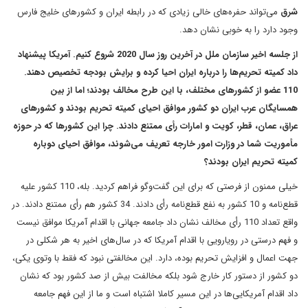
شرق
می‌تواند حفره‌های خالی زیادی که در رابطه ایران و کشورهای خلیج فارس
وجود دارد را به خوبی نشان دهد.
از جلسه اخیر سازمان ملل در آخرین روز سال 2020 شروع کنیم. آمریکا پیشنهاد
داد کمیته تحریم‌ها را درباره ایران احیا کرده و برایش بودجه تخصیص دهند.
110 عضو از کشورهای مختلف، با این طرح مخالف بودند؛ اما از بین
همسایگان عرب ایران دو کشور موافق احیای کمیته تحریم بودند و کشورهای
عراق، عمان، قطر، کویت و امارات رأی ممتنع دادند. چرا این کشورها که در حوزه
مأموریت شما در وزارت امور خارجه تعریف می‌شوند، موافق احیای دوباره
کمیته تحریم ایران بودند؟
خیلی ممنون از فرصتی که برای این گفت‌وگو فراهم کردید. بله، 110 کشور علیه
قطع‌نامه و 10 کشور به نفع قطع‌نامه رأی دادند. 34 کشور هم رأی ممتنع دادند. در‌
واقع تعداد 110 رأی مخالف نشان داد جامعه جهانی با اقدام آمریکا موافق نیست
و فهم درستی در رویارویی با اقدام آمریکا که در سال‌های اخیر به هر شکلی در
جهت اعمال و افزایش تحریم بوده، دارد. این مخالفتی نبود که فقط با وتوی یکی،
دو کشور از دستور کار خارج شود بلکه مخالفت بیش از صد کشور بود که نشان
داد اقدام آمریکایی‌ها در این مسیر کاملا اشتباه است و ما از این فهم جامعه