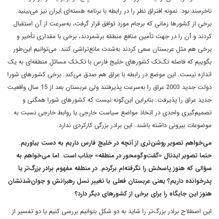
ناخرسند بود. نمونه افتراق نظر را در رابطه با برنامه هسته‌ای ایران نیز می‌بینید.
برخی از کشورها زمانی که برجام مورد توافق قرار گرفت، به‌سرعت از آن استقبال
کردند و آن را در جهت تأمین منافع منطقه برشمردند، برخی با مقداری تأخیر و
برخی هم مثل عربستان سعی کردند به‌شدت مانع‌تراشی کنند. می‌توانیم این‌طور
بگوییم که فاصله تک‌تک کشورهای خلیج فارس با تک‌تک مسائل منطقه‌ای به یک
اندازه نیست. این موضع در رابطه با عراق هم صدق می‌کند. برخی کشورهای شورا
دولت جدید 2003 عراق را به‌سرعت پذیرفتند ولی عربستان بعد از 15 سال واقعیت
جدید عراق را پذیرفت. بنابراین این‌گونه نیست که کشورهای شورا همگنی و
تصمیم‌گیری واحدی در اتخاذ مواضع سیاست خارجی یا روابط خارجی نسبت به
موضوعات بیرونی داشته باشند. این برادر بزرگی کارکردی ندارد.
می‌خواهم تصویر روشن‌تری از آنچه در خلیج فارس داریم به دست بیاوریم.
حتما تصویر ایدئال «گفت‌وگومحور در منطقه» جذاب است. اما می‌خواهم به
سؤالی که هنوز پاسخش را نگرفته‌ام برگردم. در منطقه مفهوم برادر بزرگ‌تر یا
پدرخوانده داریم؟ یعنی عربستان فعلی با تغییر نسل رهبرانش و جوان‌شدنشان
هنوز این جایگاه را برای برخی از کشورهای دیگر دارد؟
این اصطلاح برادر بزرگ‌تر را شاید به دو شکل بتوانیم بررسی کنیم یا دو تفسیر از