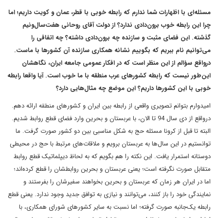
مسئله‌ای با اظهارات شما ندارم که رابطه خوبی با قطر، عمان و کویت داریم؛ اما
چرا این رابطه خوب برون‌دادی ندارد؟ از دولت آقای روحانی هفت‌سال‌و‌نیم
گذشته. این فضای مثبت و سازنده چه برون‌دادی داشته؟ چه اتفاقی را
می‌توانیم نام ببریم که بگوییم نشانه همکاری سازنده آن کشورها با ماست.
در‌واقع سؤالم از این منظر است که در افکار عمومی جامعه ایران، نگاهشان
این‌طور نیست که رابطه کشورهای عرب منطقه با ما خوب است. آیا واقعا رابطه
خوبی با این کشورها داریم؟ این موضع چه مثال‌هایی دارد؟
امیدوارم بتوانم تصویری واقعی از رابطه بین ایران و کشورهای منطقه ارائه دهم.
در‌واقع از دی سال 94 تا الان، با عربستان و بحرین وارد فضای قطع روابط شدیم.
البته تا قبل از کرونا مسئله حج به شکل مناسبی بین دو کشور صورت گرفت. ما
توانستیم در این سال‌ها به عربستان برویم و ملاقات‌های مرتبط با حج در محیطی
دوستانه استمرار یافت. این نکته را هم بگویم که به لحاظ دیپلماتیک قطع روابط
متقابل صورت نگرفته است؛ یعنی عربستان و بحرین روابطشان را قطع کرده‌اند؛
اما در ایران هر زمان که عربستان و بحرین بخواهند سفیرشان را بفرستند و
نمایندگی‌ خود را باز کنند، می‌توانند و نیازی به توافق جدید وجود ندارد. یعنی قطع
رابطه یک‌جانبه صورت گرفته؛ اما نسبت به سایر کشورهای شورای همکاری، با