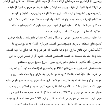
پیگیری از ابتکاری که خودشان ارائه دادند، از خود نشان ندادند؛ اما الان این ابتکار
می‌تواند احیا شود. از طرف ایران هم ابتکار صلح هرمز موسوم به امید از طرف
رئیس‌جمهور کشورمان ارائه شد. این دو ابتکار که چارچوب مشترکی دارد و
محتوای نزدیک به همی، می‌تواند نقشه راه آینده همکاری منطقه‌ای باشد. این
همکاری می‌تواند با گفت‌وگو شروع شود. من امیدوارم که کشورهای منطقه
رویکرد اقتصادی را بر رویکرد امنیتی ترجیح دهند.
اما اجازه بدهید به بخش مهمی از سؤال شما که همان عادی‌شدن رابطه برخی
کشورهای منطقه با رژیم صهیونیستی است، بپردازم. اقدام به عادی‌سازی یا
آشکارشدن این عادی‌سازی، دو وجه داشته که هر دو وجه هم برای ما مهم است.
یک وجه تفریط نسبت به قضیه فلسطین است، حتی اگر از منظر ایران به این
موضوع نگاه نکنیم. از منظر کشورهای عربی، طرح صلح عربی مستلزم
عقب‌نشینی اسرائیل به مرزهای 1967 و یک‌سری اجزاست که ذیل آن تعریف
می‌شود، مثل بازگشت پناهندگان، قدس شرقی به عنوان پایتخت فلسطین و
موارد دیگر و بعد اقدام به عادی‌سازی شود. این معادله‌ای بود براساس طرح صلح
عربی که مبدعش ملک عبدالله پادشاه فقید عربستان بود و در اجلاس بیروت به
عنوان طرح صلح عربی در 2002 ارائه شد و شکل گرفت. خب همه کشورهای
عربی آن را به همین عنوان می‌شناسند. قبل از آن 2002 هم معادله دیگری بود؛
زمین در برابر صلح. اگر شما با مصری‌ها صحبت کنید که چرا صلح کردید،