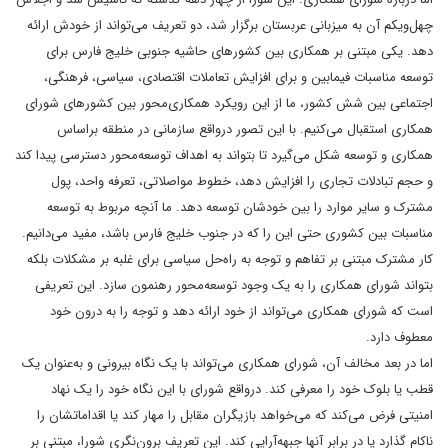
چهل‌و‌یکم آن به میزبانی عربستان برگزار شد، دو تعریف می‌تواند از خودش ارائه
دهد. یکی مبتنی بر همکاری بین کشورهای حاشیه جنوبی خلیج فارس برای
توسعه مناسبات فیمابین و برای افزایش تعاملات اقتصادی، سیاسی، فرهنگی،
اجتماعی بین شش کشور، ما از این رویکرد همکاری‌محور بین کشورهای شورای
همکاری استقبال می‌کنیم. با این تصور در‌واقع سازمانی در منطقه براساس
همکاری و توسعه شکل می‌گیرد تا بتواند به اهداف توسعه‌محور دسترسی پیدا کند
و حجم تبادلات تجاری را افزایش دهد، خطوط مواصلاتی، تعرفه واحد، پول
مشترک و سایر موارد را بین خودشان توسعه دهد. ما آنچه مربوط به توسعه
مناسبات بین کشوری حتی این را که در جنوب خلیج فارس باشد، مفید می‌دانیم.
کار مشترک مبتنی بر تفاهم و توجه به راه‌حل سیاسی برای غلبه بر مشکلات بلکه
بتواند شورای همکاری را به یک وجود توسعه‌محور رهنمون سازد. این تعریفی
است که شورای همکاری می‌تواند از خود ارائه دهد و توجه را به درون خود
معطوف دارد.
اما در بعد مخالف آن، شورای همکاری می‌تواند با یک نگاه بیرونی و به‌عنوان یک
قطب یا بلوک خود را معرفی کند. در‌واقع شورای با این نگاه خود را یک نهاد
امنیتی فرض می‌کند که می‌خواهد بازیگران مقابل را مهار کند یا اقداماتشان را
ناکام گذارد یا در برابر آنها جبهه‌آرایی کند. این تعریف برون‌نگری شورا، مبتنی بر