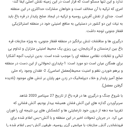
ندارد و این تنها مسکو است که قرار است در این زمینه نقش اصلی ایفا کند؛
امری که ترکیه با آن مخالف است و خواهان مشارکت حداکثری در این منطقه
است. جدای از نقش آفرینی روسیه و ترکیه در ایجاد صلح پایدار در قره باغ باید
به نیات این دو کشور در دستیابی به منافع امنیتی خود در منطقه استراتژیکی
قفقاز جنوبی توجه داشت.
درگیری ها و مناقشات تنش برانگیز در منطقه قفقاز جنوبی، به ویژه منازعات قره
باغ بین ارمنستان و آذربایجان، پی ریزی یک محیط امنیتی متزلزل و تداوم بی
ثباتی و تقابلات نظامی منطقه ای را موجب شده است. بدین ترتیب آنچه آشکارا
برای همگان عیان است دو مورد است: 1-پایداری تحولاتی از این دست در منطقه
و برهم خوردن نظم و امنیت محیط(معضل اساسی)، 2- فقدان وجود راه حلی
صلح آمیز پایدار و خلاء دیپلماتیک در زدن مهر پایان بر تنش های موجود (نادیده
گرفتن معضل).
با شروع جنگ و درگیری ها در قره باغ از تاریخ 27 سپتامبر 2020 شاهد
سربرآوردن گدازه های این آتش فشان همیشه بیدار بودیم، آتش فشانی که
تقریبا سه دهه از درون خود نارضایتی ها و کشمکش های بی نتیجه ای را فوران
می کرد. در جریان تحولات اخیر در این منطقه و با آتش¬بس اعلام شده برای
فرونشاندن آتش منازعات با میانجی گری روسیه، طرفین آتش¬بس اعلام شده را