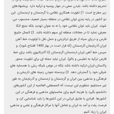
تحریم داشته باشد: بایدن سعی در مهار روسیه و ترکیه دارد. پیشنهادهای
زیر مطرح است: 1) تقویت همکاری نظامی با گرجستان و ارمنستان. این
دو کشور در رتبه بندی توان نظامی در منطقه بسیار ضعیف محسوب می
شوند. ایران باید توان نظامی خود را نه به عنوان تهدید بلکه منبع اتکا
معرفی نماید تا در معادلات منطقه ای سهم داشته باشد. 2) اتصال خلیج
فارس و دریای سیاه از طریق ترانزیتی و حمل نقل با اولویت خط آهن
ایران-آذربایجان-گرجستان (که قرار است در بهار 1400 افتتاح شود)، و
سپس خط آهن ایران-ارمنستان-گرجستان (تا آلترناتیوی باشد برای خط
قارص ترکیه به تفلیس و باکو). ایران نباید عجله ای برای تقویت محور
پاکستان-ایران-ترکیه داشته باشد بلکه در عوض شبکه ریلی با همسایه های
شرقی خود را گسترش دهد. 3) برجسته نمودن زمینه های تاریخی و
فرهنگی و مذهبی بین ایران و گرجستان و ارمنستان و آذربایجان به طور
غیر مستقیم: منظورم این نیست که المصطفی العالمیه از این کشورهای
دانشجو بگیرد یا هزینه کنیم برای مناسبتهای مذهبی و فرهنگی در این
کشورها. افرادی با علایق ایرانی در این کشورها را باید شناسایی کرد و
فرصت رفت و آمد به ایران و تعامل آنها با مراکز فرهنگی و علمی و مذهبی
ایران را زیاد کنیم.