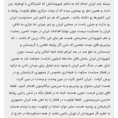
میشه باید ایران لحاظ کنه به خاطر شهروندانش که اشتراکاتی با اونطرف مرز
دارند و همین حق رو بهشون میده که از دولت مرکزی توقع اولویت روابط با
این کشورها رو داشته باشند ، طبیعی که هر دو کشور این محدودیت ایران
رو ندارند و خیلی راحت در سختی ایران رو دور میزنن اما نیازی به تلافی
ایران یا عصبانیت نیست چون نهایتا اقدامات ایران در جهت تامین رضایت
و نظر شهروندان محترمش هست هر جای این خاک زرین که باشند ،، اما
بپذیریم اقای موحد ابطحی که حتی اگر روابط نظامی با گرجستان و
ارمنستان به نفع صد در صد ایرانم باشه اصلا امکان پذیر نیست چون
شهروندان ایران بخش قابل ملاحظه ایشون ناراحت خواهند شد به همین
دلیل هم در جنگ اخیر ایران با وجود عدم تمایل برای میدان دادن به ترکیه
در قفقاز سیاست سکوت با طرفداری ملموس از جمهوری اذربایجان رو در
پیش گرفت ، ایران کشور کثرت در عین وحدت و وحدت در عین کثرت
هست ایران متنوع رو بپذیریم و به سرزمین نیاکانیمون افتخار کنیم ، قطعا
اقای بایدن فرصت خوبی هستند البته نه در قفقاز بلکه در تنش زدایی روابط
خارجی سرزمینمون ، قطعا اولویت در قفقاز با راه اهن هند ایران جمهوری
اذربایجان و روسیه هست سایر موارد تماما در اولویت دوم یا چندم هستند
به نظرم اگر شهروندان از تهران راضی باشند از همه دستاوردها در خارج از