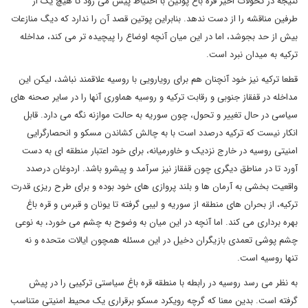
نتیجه در تحولات اخیر قره باغ پوتین با احتیاط پیش می رود تا هیچ یک از
طرفین مناقشه را از دست ندهد. بنابراین پوتین قصد آن را ندارد که دیگ منازعات
بیش از حد بجوشد، اما در این میان آنچه اوضاع را پیچیده تر می کند، مداخله
ترکیه به میدان نبرد است.
قطعا ترکیه نیز خود آنچنان هم برای رویارویی با روسیه علاقمند نباشد، لیکن این
مداخله در قفقاز جنوبی و رقابت ترکیه و روسیه هماوری آنها را در سایر صحنه های
سیاسی در حال تغییر و تحول، چون سوریه به حالت موازنه نگه می دارد. قابل
انکار نیست که ترکیه درصدد است با به چالش کشاندن مسکو و انحصارگرایی
امنیتی روسیه در خارج نزدیک و خاورمیانه، برای خود اعتبار منطقه ای به دست
آورد تا در مناطق دیگری چون قفقاز نیز سرآمد و پیشرو باشد. اردوغان درصدد
واقعیت بخشی به آرمان ها و بلند پروازی های خود بوده و برای طرح ریزی قدرت
ترکیه، از بحران های منطقه از سوریه و لیبی گرفته تا یونان و قبرس و قره باغ
بهره برداری می کند. اما آنچه در این میان به وضوح به چشم می خورد، به نوعی
چشم پوشی تعمدی بازیگران دخیل در این مسئله همچون ایالات متحده و نه
تنها روسیه است.
به نظر می رسد روسیه در رابطه با منطقه قره باغ سیاستی ترکیبی را در پیش
گرفته است. بدین معنا که گرچه رویکرد مسکو برقراری یک محیط امنیتی متناسب