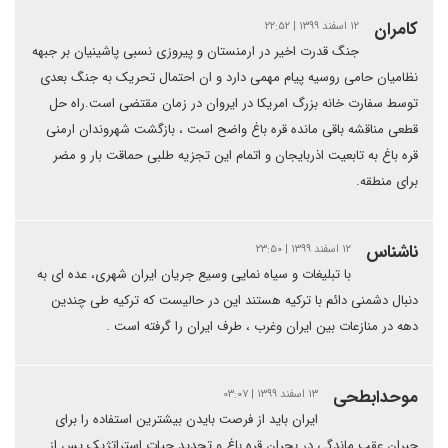
كامران
۱۲ اسفند ۱۳۹۹ | ۲۲:۵۲
جنگ قدرت اخیر در ارمنستان و پیروزی نسبی پاشینیان بر جبهه
نظامیان حامی روسیه پیام مهمی دارد و ان احتمال تحریک به جنگ بعدی
توسط سفارت خانه بزرگ امریکا در ایروان در زمان مقتضی است.راه حل
قطعی مناقشه باقی مانده قره باغ واضح است ، بازگشت شهروندان ارمنی
قره باغ به تابعیت اذربایجان و اتمام این تجزیه طلبی حماقت بار و مضر
برای منطقه.
ناشناس
۱۲ اسفند ۱۳۹۹ | ۲۳:۵۰
با تبلیغات و سیاه نمایی وسیع جریان ایران شهری، عده ای به
دنبال دشمنی دائم با ترکیه هستند این در حالیست که ترکیه طی چندین
دهه در منازعات بین ایران وغرب ، طرف ایران را گرفته است .
موحدابطحی
۱۳ اسفند ۱۳۹۹ | ۰۳:۰۷
ایران باید از فرصت بایدن بیشترین استفاده را برای
جبران عقب ماندگی در بحران قره باغ و تجدید حیات استراتژیک پس از