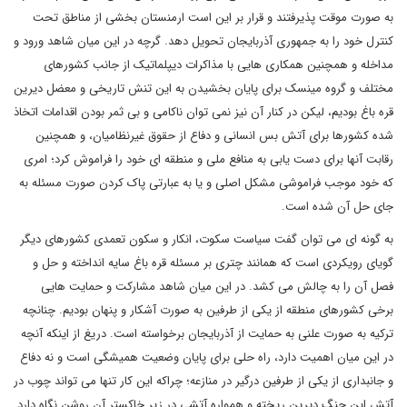
به صورت موقت پذیرفتند و قرار بر این است ارمنستان بخشی از مناطق تحت
کنترل خود را به جمهوری آذربایجان تحویل دهد. گرچه در این میان شاهد ورود و
مداخله و همچنین همکاری هایی با مذاکرات دیپلماتیک از جانب کشورهای
مختلف و گروه مینسک برای پایان بخشیدن به این تنش تاریخی و معضل دیرین
قره باغ بودیم، لیکن در کنار آن نیز نمی توان ناکامی و بی ثمر بودن اقدامات اتخاذ
شده کشورها برای آتش بس انسانی و دفاع از حقوق غیرنظامیان، و همچنین
رقابت آنها برای دست یابی به منافع ملی و منطقه ای خود را فراموش کرد؛ امری
که خود موجب فراموشی مشکل اصلی و یا به عبارتی پاک کردن صورت مسئله به
جای حل آن شده است.
به گونه ای می توان گفت سیاست سکوت، انکار و سکون تعمدی کشورهای دیگر
گویای رویکردی است که همانند چتری بر مسئله قره باغ سایه انداخته و حل و
فصل آن را به چالش می کشد. در این میان شاهد مشارکت و حمایت هایی
برخی کشورهای منطقه از یکی از طرفین به صورت آشکار و پنهان بودیم. چنانچه
ترکیه به صورت علنی به حمایت از آذربایجان برخواسته است. دریغ از اینکه آنچه
در این میان اهمیت دارد، راه حلی برای پایان وضعیت همیشگی است و نه دفاع
و جانبداری از یکی از طرفین درگیر در منازعه؛ چراکه این کار تنها می تواند چوب در
آتش این جنگ دیرین ریخته و همواره آتشی در زیر خاکستر آن روشن نگاه دارد.