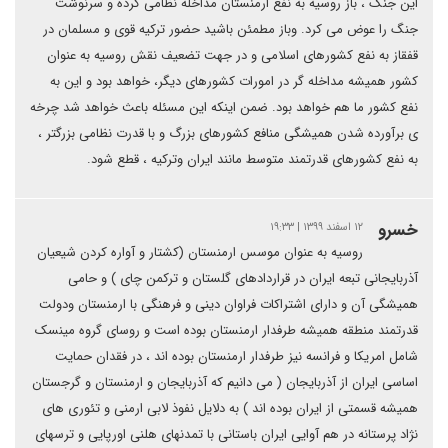
این جنگ ، باز روسیه به نفع ارمنستان مداخله نظامی کرده و سرنوشت
جنگ را عوض می کرد. وباز مطمئن باشید حضور ترکیه قوی و مسلمان در
قفقاز به نفع کشورهای اسلامی و در جهت تضعیف نقش روسیه به عنوان
کشور همیشه مداخله گر در امورات کشورهای دیگر، خواهد بود و این به
نفع کشور ما هم خواهد بود. ضمن اینکه این مسئله باعث خواهد شد چرخه
ی برآورده شدن همیشگی منافع کشورهای بزرگ و با قدرت نظامی بزرگتر ،
به نفع کشورهای قدرتمند متوسط مانند ایران وترکیه ، قطع شود.
خسرو
۱۲ اسفند ۱۳۹۹ | ۱۹:۳۳
روسیه به عنوان موسس ارمنستان (کشتار و آواره کردن شیعیان
آذربایجانی تبعه ایران در قراردادهای گلستان و ترکمن چای ) و حامی
همیشگی آن و دارای اشتراکات فراوان دینی و فرهنگی با ارمنستان ودولت
قدرتمند منطقه همیشه طرفدار ارمنستان بوده است و روسای گروه مینسک
شامل امریکا و فرانسه نیز طرفدار ارمنستان بوده اند ، در فقدان حمایت
اساسی ایران از آذربایجان ( می دانیم که آذربایجان و ارمنستان و گرجستان
همیشه قسمتی از ایران بوده اند ) به دلایل نفوذ لابی ارمنی و تئوری های
نژاد پرستانه در هم آوایی ایران باستانی با تمدنهای هلنی اورپایی و ترسهای