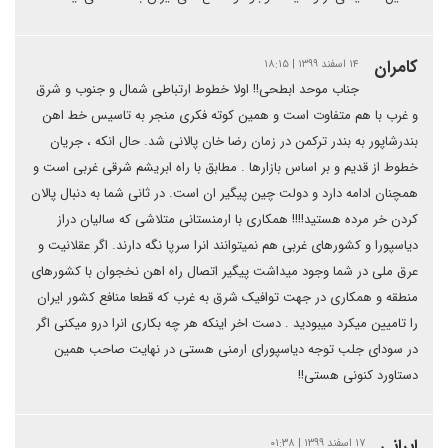
كامران
۱۴ اسفند ۱۳۹۹ | ۱۸:۱۵
جناب موحد ابطحی!! اولا خطوط ارتباطی شمال و جنوب و شرق
و غرب با هم متفاوت است و همین کوته فکری منجر به تاسیس خط اهن
بندرشاپور به بندر ترکمن در زمان رضا خان پالانی شد. حال انکه ، جریان
خطوط از قدیم و بر اساس بازارها . مطابق با راه ابریشم شرقی غربی است و
همچنان ادامه دارد و دولت چین پیگیر ان است. در ثانی شما به دنبال پالان
کردن خر مرده هستید!!!! همکاری با ارمنستانی متلاشی که سالیان دراز
دیاسپورا و کشورهای غربی هم نمیتوانند انرا سرپا نگه دارند. اگر عقلانیت و
عرق ملی در شما وجود میداشت پیگیر اتصال راه اهن نخجوان با کشورهای
منطقه و همکاری در جهت توافیک شرق به غرب که قطعا منافع کشور ایران
را تامیین میکرد میبودید . دست اخر اینکه هر چه بکاری انرا درو میکنی اگر
در سودای جلب توجه دیاسپورای ارمنی هستی در نهایت صاحب همین
دستاورد کنونی هستی!!
ایرانی
۱۷ اسفند ۱۳۹۹ | ۰۱:۳۸