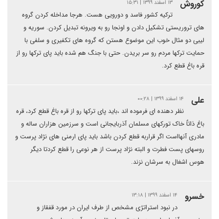
کوروش
۱۳ اسفند ۱۳۹۹ | ۱۵:۳۱
ترکیه کشور فاسد و دورویی هست. هرجا مداخله کردن گروه
های تروریستی تشکیل دادن و اونجا رو به ویرونه تبدیل کردن. سوریه و
لیبی دو مثال خوب این موضوع هستن که گروه های تکفیری و سلفی با
حمایت ترکها مردم رو سر بریدن. حتی با جنگ هم شده باید پای ترکها رو از
قره باغ قطع کرد.
علی
۱۴ اسفند ۱۳۹۹ | ۰۰:۲۸
نظر دهنده ای فرموده اند ،باید پای ترکها رو از قره باغ قطع کرد، قره
باغ ذاتاٌ خاک تورکهای مسلمان آذربایجانی است و سرزمین هزاران ساله و
مادری آنهااست اگر قراربه قطع کردن باشد باید پای ارمنی های نژاد پرست و
روسهای پست فطرت و البته نژاد پرست از هر نوعی را قطع کردتا دیگر
هوس اشغال به سرشان نزند.
خسرو
۱۴ اسفند ۱۳۹۹ | ۱۳:۱۸
در نبود استراتژی مشخص از طرف ایران در مورد قفقاز و