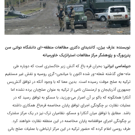
نویسنده: عارف بیژن، کاندیدای دکتری مطالعات منطقه¬ای دانشگاه دولتی سن
پترزبورگ و پژوهشگر مرکز مطالعات استراتژیک خاورمیانه
دیپلماسی ایرانی:
بحران قره باغ که آتش زیر خاکستری است که دوباره طی
ماه¬های گذشته شعله¬ور شده اکنون با میانجی¬گری روسیه و نقش غیر مستقیم
ترکیه به صلح موقت رسیده است. بدین معنا که با وجود آنکه در توافق آتش‌بس
جمهوری آذربایجان و ارمنستان نامی از ترکیه به عنوان صلح‌بان برده نشده اما
آنکارا همانگونه که باکو بر آن اصرار می-ورزید، با مسکو به توافق رسید که در
عملیات نظارت بر چگونگی اجرای توافق پایان مخاصمه قره‌باغ همکاری داشته
باشد. مطابق با توافق میان آنکارا و مسکو، نظامیان ترک نیز در یک مرکز مشترک
بر چگونگی اجرای موافقنامه پایان مخاصمه در این منطقه نظارت خواهند کرد.
طرف روسی اعلام کرده که حضور ترکیه در این مرکز ارتباطی با عملیات صلح بانی