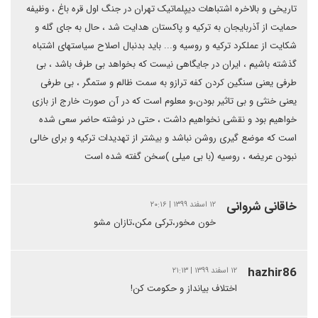
تاریخی و بالاخره اشتباهات دیپلماتیک تهران در جنگ اول قره باغ ، وظیفه
حمایت از آذربایجان به ترکیه و پاکستان هدایت شد ، حال به جای گله و
شکایت از عملکرد ترکیه و روسیه و... باید بدنبال اصلاح سیاستهای اشتباه
گذشته باشیم ، ایران در جایگاهی نیست که بخواهد بی طرف باشد ، بی
طرفی یعنی سنگین کردن کفه ترازو به سمت ظالم و ستمگر ، بی طرفی
یعنی خنثی و بی تاثیر بودن،و معلوم است که در آن صورت خارج از بازی
خواهیم بود و نقشی نخواهیم داشت ، حتی در نوشته حاضر سعی شده
است که موضع گیری روشن نباشد و بیشتر از تهدیدات ترکیه و برای خالی
نبودن عریضه ، روسیه (با بی میلی )سخن گفته شده است
خاقانی شروانی
۱۲ اسفند ۱۳۹۹ | ۲۰:۱۶
خون مخور،ترکی مکن،تازان مشو
hazhir86
۱۲ اسفند ۱۳۹۹ | ۲۱:۱۳
اختلاف بیانداز و حکومت کن!