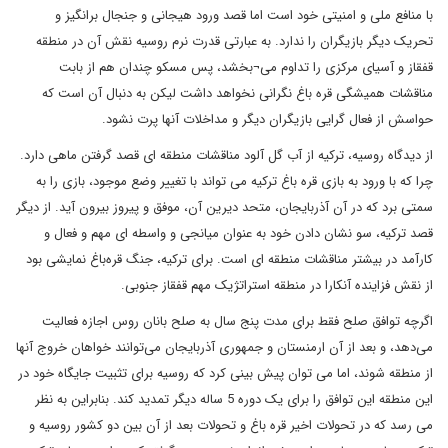
با منافع ملی و امنیتی خود است اما قصد ورود هیجانی و جنجال برانگیز و
تحریک دیگر بازیگران را ندارد. به عبارتی قدرت نرم روسیه نقش آن در منطقه
قفقاز و آسیای مرکزی را تداوم می¬بخشد، پس مسکو چندان هم از بابت
مناقشات همیشگی قره باغ نگرانی نخواهد داشت لیکن به دنبال آن است که
حواسش از فعال گرایی بازیگران دیگر و مداخلات آنها پرت نشود.
از دیدگاه روسیه، ترکیه از آب گل آلود مناقشات منطقه ای قصد گرفتن ماهی دارد.
چرا که با ورود به بازی قره باغ ترکیه می تواند با تغییر وضع موجود، بازی را به
سمتی برد که در آن آذربایجان، متحد دیرین آن، موفق و پیروز بیرون آید. از دیگر
قصد ترکیه، سو نشان دادن خود به عنوان میانجی و واسطه ای مهم و فعال و
کارآمد در بیشتر مناقشات منطقه ای است. برای ترکیه، جنگ قره‌باغ نمایشی بود
از نقش فزاینده آنکارا در منطقه استراتژیک مهم قفقاز جنوبی.
اگرچه توافق صلح فقط برای مدت پنج سال به صلح بانان روس اجازه فعالیت
می‌دهد، و بعد از آن ارمنستان و جمهوری آذربایجان می‌توانند خواهان خروج آنها
از منطقه شوند، اما می توان پیش بینی کرد که روسیه برای تثبیت جایگاه خود در
این منطقه این توافق را برای یک دوره 5 ساله دیگر تمدید کند. بنابراین به نظر
می رسد که در تحولات اخیر قره باغ و تحولات بعد از آن بین دو کشور روسیه و