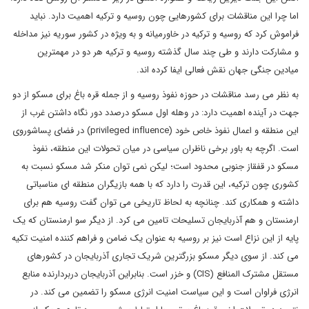
اما چرا این مناقشات برای کشورهایی چون روسیه و ترکیه اهمیت دارد. نباید
فراموش کرد که روسیه و ترکیه در خاورمیانه و به ویژه در کشور سوریه نیز مداخله
و مشارکت دارند و طی چند سال گذشته روسیه و ترکیه هر دو در مهمترین
میادین جنگی جهان نقش فعالی ایفا کرده اند.
به نظر می رسد مناقشات در حوزه نفوذ روسیه و از جمله قره باغ برای مسکو از دو
جهت در آینده اهمیت دارد: در وهله اول مسکو درصدد دور نگاه داشتن غرب از
این منطقه و اعمال نفوذ خاص خود (privileged influence) در فضای پساشوروی
است. اگرچه به باور برخی ناظران سیاسی در میان تحولات این منطقه، نفوذ
مسکو در قفقاز جنوبی محدود است؛ لیکن نمی توان منکر شد مسکو نسبت به
کشوری چون ترکیه، این قدرت را دارد که با همه بازیگران منطقه ای مناسباتی
داشته و همکاری کند. چنانچه به لحاظ تاریخی می توان گفت روسیه هم برای
ارمنستان و هم آذربایجان تسلیحات تامین می کرد. از دیگر سو ارمنستان که یک
پایه از این نزاع است نیز بر روسیه به عنوان یک ضامن و فراهم کننده امنیت تکیه
می کند. از سوی دیگر مسکو بزرگترین شریک تجاری آذربایجان در کشورهای
مستقل مشترک المنافع (CIS) و خزر است. بنابراین آذربایجان دربردارنده منابع
انرژی فراوان است و این سیاست امنیت انرژی مسکو را تضمین می کند. در