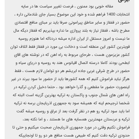
مقاله خوبی بود ممنون ، فرصت تغییر سیاست ها در سایه
انتخابات 1400 فراهم شده و خود این موضوع بسیار جای شادمانی داره ،
حضور در قفقاز و سایر مناطق پیرامونی صرفا باید بر مبنای منافع اقتصادی
مطرح باشه ، قفقاز نیاز به بلند پروازی ما نداره بپذیریم که قفقاز دیگه مال
ما نیست و امروز مستقل از ایران اداره میشه دردناکه اما هنوزم روسیه
قویترین کشور این منطقه است و دخالت بی مورد در قفقاز فقط اتلاف توان
کشور عزیزمون هست ، طرحای مربوط به راه اهن که در نوشته های اقای
ابطحی بودند کاملا درسته اتصال اقیانوس هند به روسیه و دریای سیاه و
حضور در طرح شرقی غربی جاده ابریشم هر دو توامان لازم هست ، فقط
هرگز نباید فراموش کنیم که همه کشورها باید از حضور ما سود ببرند در غیر
اینصورت حضور ما مقطعی و گذرا خواهد بود ، حتما دخیل کردن ترکیه در
راه اهن های شمال جنوب و پاکستان به ترکیه بهترین گزینه است البته که
شخصا ترجیحم اینه که همیشه سود به جمهوری اذربایجان برسه نه ترکیه
اما باید سود ترکیه رو هم در نظر گرفت بعد از عراق و روسیه میشه گفت
ترکیه و عربستان مهمترین همسایه های ما هستند ، و اما نکته بعد،
فراموش نکنیم وقتی در مورد جمهوری اذربایجان صحبت میکنیم و حتی تا
حدودی ترکیه دقت کنیم که طبیعی هست منافع هر دو رو تا اونجاییکه