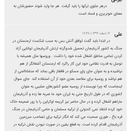
درهر جلوی ترکها را باید گرفت. هر جا وارد شوند حضورشان به
معنای خونریزی و فساد است.
علی
۱۲ اسفند ۱۳۹۹ | ۱۷:۳۸
در ابتدا باید گفت توافق آتش بس به سبب شکست ارمنستان در
جنگ به کشور آذربایجان تحمیل شدوگرنه ارتش آذربایجان توانایی آزاد
کردن تمامی مناطق اشغال شده خود را داشت . وروسها مثل همیشه با
توسل به قدرت نظامی خود این کار راکرد که ارمنستان آشغالگر از هم
نپاشیده و به عنوان جای پای مسکو در قافقاز باقی بماند که منشاناامنی از
هم نپاشد و روسیه برای مقاصد بعدی خود از آن استفاده کند. جای سوال
اینجاست که چرا نویسنده از روسیه عضو کشورهای صلیبی به عنوان
کشوری که در طول تاریخ حتی به ایران خود ما ضربه ها زده و آذربایجان
ماراهم اشغال کرده و در حال حاضر نیز کریمه اوکراین را با زور ضمیمه خاک
خود کرده انتقاد نمی کندولی از ترکیه مسلمان و حامی آذربایجان در جنگ
قره باغ ، طوری صحبت می کند که انگار ترکیه برای تصاحب سرزمین
آذربایجان اقدام کرده است. به قطع یقین در صورت نبودن نقش ترکیه در