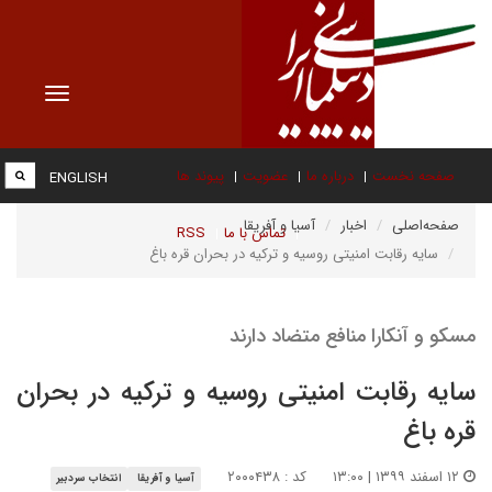
Toggle
vigation
صفحه نخست
درباره ما
عضویت
پیوند ها
ENGLISH
صفحه‌اصلی
اخبار
آسیا و آفریقا
تماس با ما
RSS
سایه رقابت امنیتی روسیه و ترکیه در بحران قره باغ
مسکو و آنکارا منافع متضاد دارند
سایه رقابت امنیتی روسیه و ترکیه در بحران
قره باغ
۱۲ اسفند ۱۳۹۹ | ۱۳:۰۰
کد : ۲۰۰۰۴۳۸
آسیا و آفریقا
انتخاب سردبیر