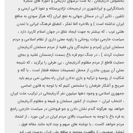
بخصوص آذربایجان ، به علت ترسهای تاریخی و آموزه های شجره
باستانگرایی و ایرانشهری در ترجیحات نژادپرستانه و نفوذ لابی ارمنی و
تلقین ، تاثیر آن در مسائل جهانی به نفع ایران (که هرگز سودی به منافع
ایران نداشته است ) و بالاخره القا تفکر ، انطباق فرهنگ ایرانی با تمدن
هلنی غرب ، که بیشتر به جهت ایجاد نفاق در جهان اسلام کاربرد دارد ،
سیاست خارجی دولت روحانی با زاویه معنی داری از نظام اسلامی و مردم
مسلمان ایران (مردم و نمایندگان ولی فقیه از مردم مسلمان آذربایجان
حمایت کردند ) ، در جنگ دوم قره باغ بسمت ارمنستان غلتید و بجای
حمایت قاطع از مردم مظلوم آذربایجان ، بی طرفی را برگزید ، که نتیجه
عملی آن بیرون ماندن از محفل تصمیمات منطقه قفقاز است ، با گله و
شکایت از روسیه و ترکیه و بازی ندادن ایران راه بجایی نمی بریم باید
صریح و آشکار طرفمان را مشخص کنیم که با توجه به قانون اساسی
جمهوری اسلامی و وجود دهها میلیون نفر آذربایجانی در ترکیب ملت ایران
، انتخاب ایران -- حمایت از کشور مسلمان و شیعه و مظلوم آذربایجان
خواهد بود هرگونه گندم نشان دادن و جو فروختن در سیاست خارجی راجع
به قره باغ با توجه به حساسیت باالای مردم ایران در این مورد ، از اعتماد
مردم خواهد کاست ، با نوشته های مبهم و چند لایه مانند مقاله فوق ،
تحلیل صحیحی از واقعیت موجود و منافع ملی ایران بدست نمی اید