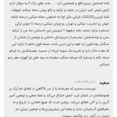
شاه اسماعیل عزیزم قلع و قمعشون کرد .... ملت های ترک !! یه سوال دارم
ازتون فرض کنید ایران در خطره و ترکیه و باکو بهش حمله میکنند اونوقت
شما تورررررکککککک ایرانی مثل اونا به اصفهان حمله میکنی درسته نقشه
جهان رو تخریب میکنی و تهران رو ویران میکنی درسته تا جهان ترکی
مسخره ترکیه متحد بشه ارهههه ؟ میبینین این احساس منه من از ترکیه
سنی و توحششش میترسم از سربریدنای داعشی و چچننی از عثمانی از
سنگدل بودنشون اره ههه و این ترس باعث میشه قوی باشم تا ترکیه ایی
که عقده خاک داره و تقریبا یک سومه ایرانه از حسرت همیشگیش به ایرانم
حمله نکنه با وحشیا که نمیشه جنگید مطمئنا به بچه های تو گهواره هم رحم
نمیکنن
سعید
۰۲ آذر ۱۳۹۹ | ۰۰:۳۲
نویسنده محترم که مغرضانه یا از سر ناآگاهی از اطلاق نام تُرک بر
هموطنانمان در شمال غرب کشور امتناع می‌کند و لفظ جعلی و توهین آمیز
آذری را بر آنان اطلاق می‌کند، روشن است که هیچ اطلاعی از تاریخ و نه
جغرافیای آذربایجان ندارد و یقینا این غرض‌ورزی‌ها و توهین چیزی جز
دمیدن بر آتش زیر خاکستر نیست .