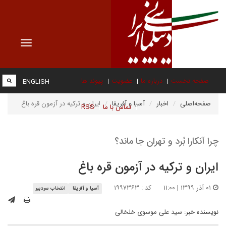
Toggle
vigation
صفحه نخست
درباره ما
عضویت
پیوند ها
ENGLISH
صفحه‌اصلی
اخبار
آسیا و آفریقا
ایران و ترکیه در آزمون قره باغ
تماس با ما
RSS
چرا آنکارا بُرد و تهران جا ماند؟
ایران و ترکیه در آزمون قره باغ
۰۱ آذر ۱۳۹۹ | ۱۱:۰۰
کد : ۱۹۹۷۳۶۳
آسیا و آفریقا
انتخاب سردبیر
نویسنده خبر:
سید علی موسوی خلخالی