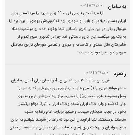
به سامان
۰۲ آذر ۱۳۹۹ | ۰۰:۰۹
ایا میدانستی فارسی لهجه 33 زبان عربیه ایا میدانستی زبان
ایران باستان عیلامی و بابلی و سومری بود که کووروش یهودی از بین برد ایا
میتوانی بگی در این زبان اذری باستانی شما چگونه اعداد رو میشمردندمثلا
به یک بیر میگفتند این اذری باستانی شما چرا در کتابهای هیچ کدوم از
شاعرانتان مثل سعدی و شاهنامه و مولوی و نظامی مورخان تاریخ دنیامثل
هرودوت و ..چرا موجود نیست
رادمرد
۰۲ آذر ۱۳۹۹ | ۰۰:۱۶
فروردین سال ۱۳۶۹ بود،اهالی ج. آذربایجان برای آمدن به ایران
،تمام موانع مرزی را (( سیم های خاردار،وجریان برق قوی که به سیمها
وصل بود،وتله های انفجاری)) را تخریب،واز رود خروشان ارس به بهای
جان گذشته و وارد خاک ایران شدند،وخاک ایران را تبرکا موقع برگشتن
باخود در جیب هایشان میبردند،وخیلیها بزیارت امام رضا به مشهد
میرفتند،،ومیگفتند تنها آرزویمان این بود که راها باز شود،تا بتوانیم به ایران
بیاییم، وایران را بهشت روی زمین حساب میکردند،. ولی،واما،،،بعد از مدتی