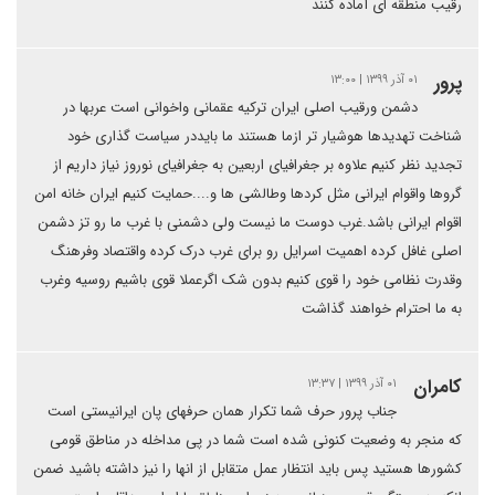
رقیب منطقه ای آماده کنند
پرور
۰۱ آذر ۱۳۹۹ | ۱۳:۰۰
دشمن ورقیب اصلی ایران ترکیه عقمانی واخوانی است عربها در
شناخت تهدیدها هوشیار تر ازما هستند ما بایددر سیاست گذاری خود
تجدید نظر کنیم علاوه بر جغرافیای اربعین به جغرافیای نوروز نیاز داریم از
گروها واقوام ایرانی مثل کردها وطالشی ها و....حمایت کنیم ایران خانه امن
اقوام ایرانی باشد.غرب دوست ما نیست ولی دشمنی با غرب ما رو تز دشمن
اصلی غافل کرده اهمیت اسرایل رو برای غرب درک کرده واقتصاد وفرهنگ
وقدرت نظامی خود را قوی کنیم بدون شک اگرعملا قوی باشیم روسیه وغرب
به ما احترام خواهند گذاشت
كامران
۰۱ آذر ۱۳۹۹ | ۱۳:۳۷
جناب پرور حرف شما تکرار همان حرفهای پان ایرانیستی است
که منجر به وضعیت کنونی شده است شما در پی مداخله در مناطق قومی
کشورها هستید پس باید انتظار عمل متقابل از انها را نیز داشته باشید ضمن