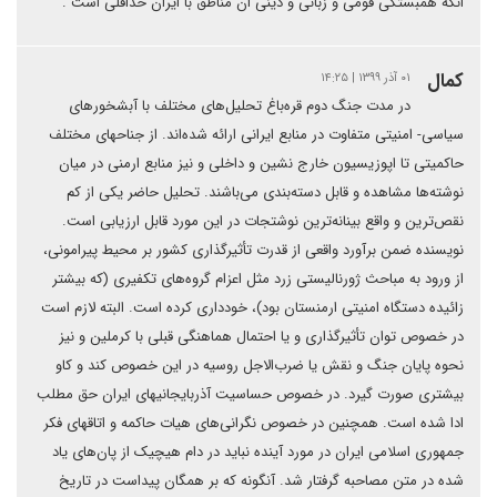
انکه همبستگی قومی و زبانی و دینی ان مناطق با ایران حداقلی است .
کمال
۰۱ آذر ۱۳۹۹ | ۱۴:۲۵
در مدت جنگ دوم قره‌باغ تحلیل‌های مختلف با آبشخورهای
سیاسی- امنیتی متفاوت در منابع ایرانی ارائه شده‌اند. از جناحهای مختلف
حاکمیتی تا اپوزیسیون خارج نشین و داخلی و نیز منابع ارمنی در میان
نوشته‌ها مشاهده و قابل دسته‌بندی می‌باشند. تحلیل حاضر یکی از کم
نقص‌ترین و واقع بینانه‌ترین نوشتجات در این مورد قابل ارزیابی است.
نویسنده ضمن برآورد واقعی از قدرت تأثیرگذاری کشور بر محیط پیرامونی،
از ورود به مباحث ژورنالیستی زرد مثل اعزام گروه‌های تکفیری (که بیشتر
زائیده دستگاه امنیتی ارمنستان بود)، خودداری کرده است. البته لازم است
در خصوص توان تأثیرگذاری و یا احتمال هماهنگی قبلی با کرملین و نیز
نحوه پایان جنگ و نقش یا ضرب‌الاجل روسیه در این خصوص کند و کاو
بیشتری صورت گیرد. در خصوص حساسیت آذربایجانیهای ایران حق مطلب
ادا شده است. همچنین در خصوص نگرانی‌های هیات حاکمه و اتاقهای فکر
جمهوری اسلامی ایران در مورد آینده نباید در دام هیچیک از پان‌های یاد
شده در متن مصاحبه گرفتار شد. آنگونه که بر همگان پیداست در تاریخ