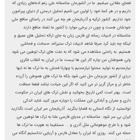
فضای عقلانی میشیم. ما در کشورمان متاسفانه علی رغم ادعاهای زیادی که
داریم و در هر کجا خود را اولین می نامیم تحلیل درستی از دنیای پیرامون
خود نداریم. کشور ترکیه و آذربایجان هر چه می کنند در راستای منافع ملی
خودشان هست و چون در برخی موارد با کشور ما تضاد منافع دارند
متاسفانه در ادبیات رسانه ای فارس زبان به جای ارائه تحلیل های عمیق و
اینکه چه باید کرد صرفا شاهد ادبیات ترک ستیزانه، حسادت و فحاشی
هستیم. به راحتی مشاهده می شود که به ملت های ترک توهین می شود
ولی هموطنان من چاره کار این ها نیست ما در ایران به انقلاب فکری
نیازمندیم به تولید محتوا نیازمندیم با چهارتا فحش به ما ترک ها نه تنها
دردی از کشور عزیزمان حل نمی شود بلکه ما ترک های هموطن را آزرده
خاطر تر و مرکز گریز تر می کنید که اگر این خیانت نباشد قطعا حماقت
است. بهتر است کمی تاریخ بخوانید و نقش ترک های ایران در حکومت
داری و عمران و آبادانی این مملکت را دوباره مرور کنید شاید اندکی
توانستید از نگاه انسانی به قضایا بنگرید. آذربایجان سر ایران است نگذارید
ایران بی سر شود. متاسفانه در مدیای فارسی علنا به ترک ها توهین می
شود و با طرح موهوماتی مثل آذری و ... مستقیما به هویت ما ترک ها
حمله می کنند. روزی که ایران را معادل فارس و آریایی ندانستیم آنگاه می