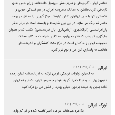
معاصر ایران، آذربایجان و تبریز نقش بی‌بدیل داشته‌اند. ورای حس تعلق
تاریخی آذربایجانیان به ممالک محروسه ایران، در هم تنیدگی خونی و
اقتصادی آنها با سایر ایرانیان نقش تبلیغات مرکز گریزی را حداقل در برهه
حاضر کم رنگ می‌سازد. در این بین شایسته و بایسته است در برابر تفکر
پان‌ایرانیستی (ایرانشهری، آریایی‌گری، پان فارسیستی) مکتب تبریز بعنوان
جایگزین تاریخی که قادر به برآورد حداکثری خواست ساکنان ممالک
محروسه ایران و حاکمان است در مرکز دقت کنشگران و اندیشمندان
علاقمند به پایداری این مرز و بوم قرار گیرد.
ایرانی
۰۱ آذر ۱۳۹۹ | ۱۴:۴۸
به کامران اونوقت نزدیکی قومی ترکیه به اذربایجانات ایران زیاده
؟ نوروز برای ما و کردا کافیه اگر به عنوان جاسوس ترکیه عثمانی تو ایران
ادامه بدین بد میشه براتون خیلی بهتره از کشور من رو ترک کنید
تورک ایرانی
۰۱ آذر ۱۳۹۹ | ۱۵:۲۱
بالاخره هیجانات دو ماه اخیر کاسته شده و کم کم وارد