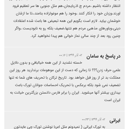
انتظار داشته باشیم ،مردم ج.اذربایجان،هم مثل جنوبی ها سر تعظیم فرود
اورند،وزبان خود را انکار کنند ،وخود را هم موغولزاده بنامند،،تا ما ازشان
خوشمان بیاید. لازم است بگویم این همه تبعیض ها باعث شده اعتقادات
دینی،وباورهای مذهبی مردم هم نتنها،ضعیف بلکه رو به نابودیست.،واگر
چنین رود بعد از چند سالی نماز خوانی هم پیدا نخواهید کرد.
در پاسخ به سامان
۰۲ آذر ۱۳۹۹ | ۰۰:۱۶
خسته نشدید از این همه خیالبافی و بدون دلایل
علمی حرف زدن؟؟؟ تا زمانی که دست از این موهومات برندارید هر روز این
مملکت بد تر از روز قبل خواهد بود. تاریخ ترکان با تحریف های شما نه تنها
تضعیف نمی شود بلکه برعکس با تحریک احساسات جوانان تورک باعث
بیداری بیشتر آنها میشوید. ایران را برابر فارس دانستن بزرگترین خیانت به
ایران است
ایرانی
۰۲ آذر ۱۳۹۹ | ۰۰:۲۳
به تورک ایرانی ( نمیدونم مثل اعربا نوشتن تورک چی عایدتون