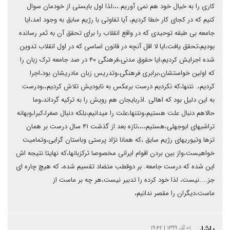
کاری را به خیال خود هم نمی آوریم.،،،لذا اول بایستی از خودمان سوال
کنیم که در کجای کار خطا کردیم، آیا تفاوتی با رژیم سابق به وجود امد،ایا
جامعه بی طبقه توحیدی که در واقع انقلاب را برای تحقق آن به ثمر رسانده
بودیم،تحقق یافت،ایا لا اقل آنچه در قانون اساسی که در اول انقلاب تدوین
شده اجرایش کردیم،ایا حقوق مدنی،فرهنگی ۴۰ در صد جامعه ترک زبان را
که اولین خواستشان،برابری فرهنگی،وتدریس زبان مادریشان بود،اجرا
کردیم،. نتنها،که نکردیم درست برعکس به نابودیش تلاش کردیم،،ودرست
به این دلیل بود که اهالی .اذربایجان هم رویش را به ترکیه گرداند،وما
حالاهم دنبال علت هستیم،ونتنها،علت را میدانیم،بلکه دنبال صغرا،کبرا،وبهانه
تراشیهای ابوجهلی،هستیم،،،،تازه بعد از گذشت ۴۱ سال درست بر همان
تزها وتیوریهای رژیم سابق ،که همانا نژاد پرستی وباستان گرایی،وتمامیت
خواهیست،واز بین بردن اقوام ایرانی مخصوصا ترکزبانها،که نهایتا نتیجه اش
این شده که درست جامعه. بر دوقطب متضاد تقسیم شده، که هیچ چاره ای
جز....نیست، لذا خود کرده را تدبیر نیست،هر چه بر ماست از
ماست،دیگران را مقصر ندانیم،
یاشار
۰۱ آذر ۱۳۹۹ | ۱۹:۴۲