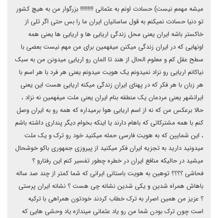
میشه مهمم نیست) حسادت اونم به عثمانی !!!!!!!!! بزرگوار من به هیچ کشور
تو دنیا حسادت نمیکنم به قول ساسانیان ایران ما را بس حتی اگر تلی از
خاکستر باشه ایران یعنی محل زندگی اریایی ها و اریایی ها یعنی همه
اونهایی که در ایران زندگی میکنن میفهمین برای من مهم نیست بعضی با
سطح عقل کم و معلوم الحال از هند تا المان رو اریایی میدونن من به سبک
نیاکانم اریایی رو نزاد نمیدونم یک هویت میدونم یعنی هر فرد با هر اسم با
هر زبان با هر فکر که در پهنای ایران زندگی میکنه اریایی هست این یعنی
ایرانشهر یعنی مردمان یک منطقه بنام ایران یعنی ملت میفهمین نه نزاد ،
حالا برعکس من که نه از اسم اریایی هوا برمیداره که همه رو به ایران وصل
کنم با همه مشترکاتی که باهام دارند یا اینکه بخوام دیگر پنداری داشته باشم
، این شمایین که به هویت فارسی حمله میکنید خود رو ترک و یک ملت
میدونید دارید به تجزیه ایران فکر میکنید از پیروزی جمهوری باکو خوشحال
میشید در حالیکه منافع ایران در خطره چطور تفسیر کنم این رفتارو ؟
فحاشی ؟؟؟؟ توهین به هویت باستانی ایرانی که شما کمتر از چند صد ساله
باهاش همراه شدین و یکی شدین نشانه چی هست ؟ نشانه ایران پرستی
؟ عزیز من همین اصرار به ترک خطاب کردند خودتون همراهی با ترکیه
است چون ترک بودن شما من رو یاد عثمانی میندازه یاد وحشی هایی که