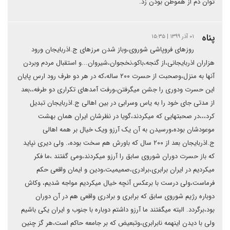
توان دم از هموطن بودن زد.
پناه
۰۱ آذر ۱۳۹۹ | ۱۵:۳۵
روزهای فروپاشی شوروی،وباز شدن مرزهای ج.اذربایجان ورود
هزاران اذربایجانی،از گنجه،باکو،نخجوان،شیروان...و استقبال مردم وبردن
آنها به منزل،وصحبت از حسرت ۲۰۰ ساله،که در هر دو طرف رود ارس پایان
این حسرت ودوری را جشن میگرفتن،ورفت آمدهای تکراری دو طرفه،،بعد
از مدتی جای خود را به یاس وسرابی در بین اهالی ج.اذربایجان تبدیل
کرد،،،در صحبتهایی که میکردند،گویا در نظرشان ایران همان بهشت
موعودشان بوده،ورسیدن به آن یک آرزو ویک خیال بر همه اهالی
ج.اذربایجان بعد از ۲۰۰ سال که باورش هم سخت بوده،. ولی دیری نپاید
که باز حسرت دوران شوروی سابق را آرزو میکردند،ومی گفتند ،ما فکر
میکردیم در ایران برابری،برادری،صمیمیت،ودین و ایمان واقعی حکم
فرماست،ولی درست با برعکس آنچه خیال میکردیم مواجه شدیم، وکاش
دوباره رژیم شوروی سابق که برابری و برادری واقعی هم در آن دوران
بود،برگردد. البته میگفتند ما آرزو داشتم دوباره با جنوب و ایران یکی باشیم
ولی با دیدن اینهمه نابرابری،وتبعیض که بر جامعه حاکم است،هر گز چنین