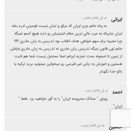
ایرانی
۰۲ آذر ۱۳۹۹ | ۰۰:۳۴
به پناه خانم عزیز ایران که عراق و لبنان نیست قومیتی ادره بشه
ایران جاییکه یه عرب عالی ترین مقام امتیتیش رو داره هیچ کسم نمیگه
چرا عجیبه برام سهم خواهی هدف انقلاب بود تدریس به زبان مادری !!!!!
خانم اون قانون میگه تدریس زبان مادری نه تدریس به زبان مادری فرقش
از زمین تا اسمونه بحث تجزیه ایرانم اصلا محتمل نیست شما هم اذیت
هستین و اموزش به زبانی غیر فترسی رو میخواین میتونید برید ترکیه یا
باکو خدا نگهدار
احمد
۰۲ آذر ۱۳۹۹ | ۰۱:۲۱
رویای " ممالک محروسه ایران" را به گور خواهید برد. فقط "
ایران"
حسین
۰۲ آذر ۱۳۹۹ | ۰۱:۲۵