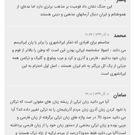
این جنگ نشان داد قومیت بر مذهب برتری دارد اما عده‌ای از
هموطنانم و ایران دنبال آرمانهای مذهبی و دینی هستند
محمد
۰۱ آذر ۱۳۹۹ | ۲۰:۲۴
متاسفم برای افرادی که تفکر ایرانشهری را برابر با پان ایرانیسم
می دانند ، اصولا مشخصه ایرانی بودن این است که وطن را بالاتر از قوم و
زبان خود بدانیم ، فارس و آذری و کرد و عرب وبلوچ و گلیک و ترکمن همه
جزئی از یک کل بزرگتر به نام ایران هستند ، اصل اول احترام به این
ایرانشهری است
سامان
۰۱ آذر ۱۳۹۹ | ۲۲:۰۱
آیا می دانید زبان ترکی از ریشه زبان های مغولی است که ترکان
با نابود کردن زبان آذری زبان مردم آذربایجان را به ترکی تغییر داده اند؟ آیا
می دانید حدود 70 در صد واژه های زبان ترکی برگرفته از زبان فارسی و
عربی بوده و زبان ترکی بخشی از دستور زبان خود را از زبان فارسی برداشته
است؟آیا می دانید فقط حدود7درصد از مردم ترکیه از نژاد ترک هستند و