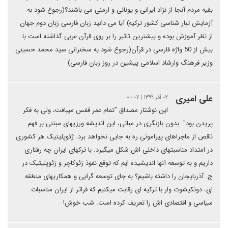
بقیه مردم آنجا از نژاد ایرانی و یونانی و ارمنی می باشند؟(رجوع شود به
آزمایش تبار شناسی کشور ترکیه) آیا می دانید زبان فارسی زبان دوم جهان
از نظر آموزش بوده و بیشترین تاثیر را بر روی قرآن عربی گذاشته است با
بیش از 50 واژه فارسی در قرآن(رجوع شود به سخنرانی سید محمد حسینی
وزیر فرهنگ وارشاد اسلامی پیشین در روز زبان فارسی)
علی امیری
۰۲ آذر ۱۳۹۹ | ۰۰:۰۷
این نوشتار مصداق "تمام عمر قفس میبافت، ولی به فکر
پریدن بود". بدون بازنگری در مبانی، این اندیشه ورزیهای مبتنی بر فهم
ناقص از ماجراهای پیرامونی ره به جایی نخواهد برد. ژئوپلیتیک هر کشوری
در امتداد مناسبتهای داخلی اش شکل میگیرد. با ترکهای ایران چه رفتاری
داریم و به توسعه آنها اندیشیده ایم که توقع نفوذ ژئوکاچر و ژئوپلیتیک در
ج. آذربایجان را داشته باشیم؟ به جای توسعه گرایی و همکاریهای منطقه
ای، دونکیشوت وار با ترکیه ای رقابت میکنیم که فراتر از ایران مناسبات
سیاسی و اقتصادی اش را تعریف کرده است. شب خوش!