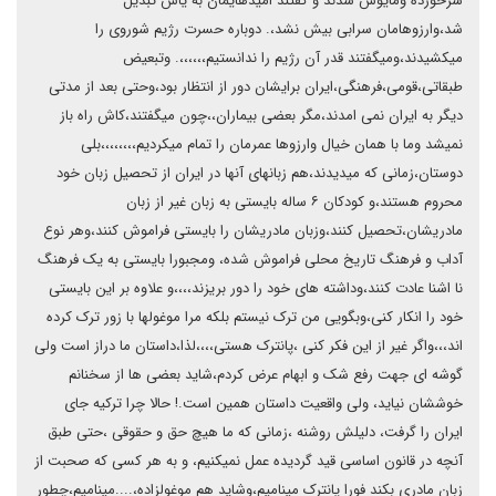
سرخورده ومایوس شدند و گفتند امیدهایمان به یاس تبدیل
شد،وارزوهامان سرابی بیش نشد،. دوباره حسرت رژیم شوروی را
میکشیدند،ومیگفتند قدر آن رژیم را ندانستیم،،،،،،. وتبعیض
طبقاتی،قومی،فرهنگی،ایران برایشان دور از انتظار بود،وحتی بعد از مدتی
دیگر به ایران نمی امدند،مگر بعضی بیماران،،چون میگفتند،کاش راه باز
نمیشد وما با همان خیال وارزوها عمرمان را تمام میکردیم،،،،،،،،بلی
دوستان،زمانی که میدیدند،هم زبانهای آنها در ایران از تحصیل زبان خود
محروم هستند،و کودکان ۶ ساله بایستی به زبان غیر از زبان
مادریشان،تحصیل کنند،وزبان مادریشان را بایستی فراموش کنند،وهر نوع
آداب و فرهنگ تاریخ محلی فراموش شده، ومجبورا بایستی به یک فرهنگ
نا اشنا عادت کنند،وداشته های خود را دور بریزند،،،،و علاوه بر این بایستی
خود را انکار کنی،وبگویی من ترک نیستم بلکه مرا موغولها با زور ترک کرده
اند،،،واگر غیر از این فکر کنی ،پانترک هستی،،،،لذا،داستان ما دراز است ولی
گوشه ای جهت رفع شک و ابهام عرض کردم،شاید بعضی ها از سخنانم
خوششان نیاید، ولی واقعیت داستان همین است.! حالا چرا ترکیه جای
ایران را گرفت، دلیلش روشنه ،زمانی که ما هیچ حق و حقوقی ،حتی طبق
آنچه در قانون اساسی قید گردیده عمل نمیکنیم، و به هر کسی که صحبت از
زبان مادری بکند فورا پانترک مینامیم،وشاید هم موغولزاده،....مینامیم،چطور