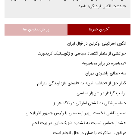
«دهشت افکنی فرهنگی» نامید
آخرین خبرها
پر بازدیدترین ها
الگوی اسرائیلی اوکراین در قبال ایران
خوانشی از منظر اقتصاد سیاسی و ژئوپلیتیک کریدورها
«محاصره در برابر محاصره»
سه خطای راهبردی تهران
گذار خزر از «حاشیه امن» به «فضای بازدارندگی متراکم
ترامپ گرفتار در شن‌زار سیاسی
حمله موشکی به کشتی اماراتی در تنگه هرمز
تماس تلفنی نخست وزیر ارمنستان با رئیس جمهور آذربایجان
هشدار حماس نسبت به تشدید شهرک‌سازی در بیت‌ لحم
عراقچی: مذاکرات با عمان در حال انجام است