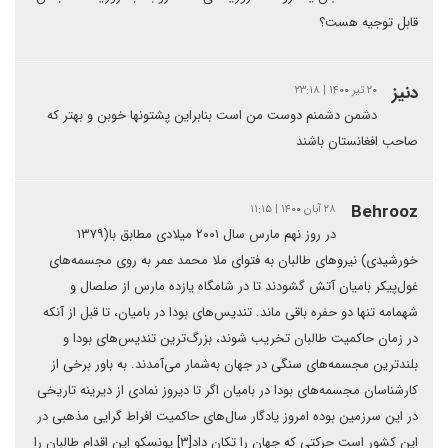
قابل توجیه هست؟
دنیز
۲۰ تیر ۱۴۰۰ | ۲۳:۱۸
دشمن دشمنم دوست من است بنابراین پشتونها خوبن و بهتر که
صاحب افغانستان باشند
Behrooz
۲۸ آبان ۱۴۰۰ | ۱۱:۱۵
در روز نهم مارس سال ۲۰۰۱ میلادی مطابق با(۱۳۷۹
خورشیدی) نیروهای طالبان به فتوای ملا محمد عمر به روی مجسمه‌های
غول‌پیکر بامیان آتش گشودند تا در شامگاه یازده مارس از صلصال و
شهمامه تنها دو حفره باقی ماند. تندیس‌های بودا در بامیان، تا قبل از آنکه
در زمان حاکمیت طالبان تخریب شوند، بزرگ‌ترین تندیس‌های بودا و
بلندترین مجسمه‌های سنگی در جهان به‌شمار می‌آمدند. به باور برخی از
کارشناسان مجسمه‌های بودا در بامیان اگر تا دیروز نمادی از دیرینه تاریخی
در این سرزمین بوده امروز یادگار سال‌های حاکمیت افراط گرایی مذهبی در
این کشور است حرکتی که جهان را تکان داد[۳] یونسکو این اقدام طالبان را