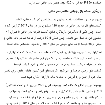
جنگنده F-35A حداقل به 920 پوند عنصر نادر خاکی نیاز دارد.
بازیگران عمده بازار جهانی عناصر نادر خاکی:
چین:
بر مبنای مطالعات نقشه برداری زمین‌شناسی آمریکا، مخازن تولید
اکسیدهای فلزات نادر خاکی در حدود 120 میلیون تن در سال 2017 گزارش شده
است. چین یکی از بزرگترین دارندگان منابع اکسید فلزات نادر خاکی با میزان 44
میلیون تن در سال می باشد. چین بیش از 80 درصد از عرضه عناصر نادر خاکی و
بیش از 66 درصد از تقاضای جهانی در سال 2017 را به‌خود اختصاص داده است.
استرالیا:
بعد از چین، بزرگ‌ترین تولیدکننده عناصر نادر خاکی، شرکت استرالیایی
لیناس است. این شرکت سالانه بیش از 5 هزار تن عناصر نادر خاکی را از معدن
وِلد استخراج می‌کند. بیشترین میزان محصول تولیدی این شرکت توسط
شرکت‌های ژاپنی خریداری می‌شود. شرکت‌های این کشور علاقه زیادی برای تغییر
بازار خود از چین و رو آوردن به سمت سایر بازارها نشان می‌دهند.
روسیه:
میزان ذخایر شناخته شده روسیه بالغ بر 26.9 میلیون تن است که تقریباً
10٪ از ذخایر عناصر نادر را تشکیل می دهد. رقم واقعی ممکن است به مراتب
بزرگتر باشد زیرا سرزمین های وسیع در سیبری هنوز کاوش نشده اند و ممکن
است حاوی ذخایری باشند که هنوز کشف نشده اند. در سال 2019، آژانس زمین