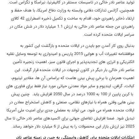
تولید عناصر نادر خاکی در تاسیسات مستقر در کالیفرنیا، نبراسکا و تگزاس است.
همچنین، آژانس تدارکات دفاعی وابسته به وزارت دفاع امریکا، با هدف حفظ و
ارتقاء ذخایر راهبردی خود، اقدام به ساخت و تکمیل ذخیره اضطراری 42 کالای
راهبردی من جمله عناصر نادر خاکی به ارزش 1.1 میلیارد دلار در شش مکان در
سراسر ایالات متحده کرده است.
بدنبال روی کار آمدن جو بایدن در ایالات متحده و بازگشت این کشور به
موافقتنامه تغییرات آب و هوایی 2015 پاریس و امیدواری به توسعه وسایل نقلیه
الکتریکی و انرژی های تجدیدپذیر و اجرای قانون سبز، اهمیت زنجیره تأمین
عناصر نادر خاکی بار دیگر در کانون توجهات در ایالات متحده قرار گرفت. این
اهمیت همزمان با برخی پیش بینی هاست که براساس آن ها، مقادیر لیتیوم،
کبالت، گرافن، ایندیوم و سایر مواد معدنی حیاتی مورد نیاز فقط برای فناوری های
با کربن پایین از 100 به 1000 درصد در سال 2050 افزایش یابد. چنین پیش
بینی هایی وقتی همراه با نیازهای نظامی، صنعتی و کاهش استخراج معادن در
ایالات متحده همراه می شود، می تواند به معضلی جدی برای امنیت ملی آمریکا
تبدیل شود. ضمنا افزایش تقاضای جهانی برای اکسیدهای عناصر نادر خاکی تا سال
2025 نیز ارزش بازار این محصولات را به بیش از 6 میلیارد دلار خواهد رساند.
ابتکارات ایالات متحده برای کاهش وابستگی به چین در زمینه عناصر نادر