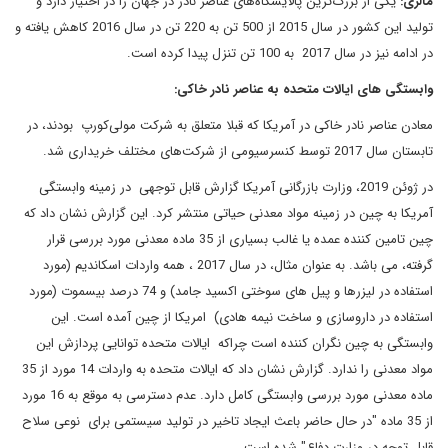
مالزی:
یکی از بزرگ‌ترین پالایشگاه‌های عناصر نادر در جهان را در اختیار دارد و
تولید این کشور در سال 2015 از 500 تن به 220 تن در سال 2016 کاهش یافته و
در ادامه نیز در سال 2017 به 100 تن تنزل پیدا کرده است.
وابستگی های ایالات متحده به عناصر نادر خاکی:
معادن عناصر نادر خاکی در آمریکا که قبلا متعلق به شرکت مولی‌کورپ بودند، در
تابستان سال 2017 توسط کنسرسیومی از شرکت‌های مختلف خریداری شد.
در ژوئن 2019، وزارت بازرگانی آمریکا گزارش قابل توجهی در زمینه وابستگی
آمریکا به چین در زمینه مواد معدنی حیاتی منتشر کرد. این گزارش نشان داد که
چین تامین کننده عمده یا غالب بسیاری از 35 ماده معدنی مورد بررسی قرار
گرفته، می باشد. به عنوان مثال، در سال 2017 ، همه واردات اسکاندیم (مورد
استفاده در لیزرها و پیل های سوختی اکسید جامد) و 74 درصد بیسموت (مورد
استفاده در داروسازی و ساخت نیمه هادی) امریکا از چین آمده است. این
وابستگی به چین نگران کننده است چراکه ایالات متحده توانایی پردازش این
مواد معدنی را ندارد. گزارش نشان داد که ایالات متحده به واردات 14 مورد از 35
ماده معدنی مورد بررسی وابستگی کامل دارد. عدم دسترسی به موقع به 16 مورد
از 35 ماده "در حال حاضر باعث ایجاد تاخیر در تولید سیستمی برای نوعی سلاح
قابل توجه در وزارت دفاع" شده است.