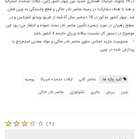
در 16 ژانویه، جزئیات همکاری جدید بین چهار کشور ژاپن، ایالات متحده، استرالیا
و هند با هدف مشارکت در زمینه عناصر نادر خاکی و قطع وابستگی به چین فاش
شد. چهار کشور مذکور در 18 دسامبر سال گذشته از طریق ویدئو کنفرانس و در
سطح رهبران در مورد زنجیره تأمین عناصر نادر بحث نموده و انتظار می¬رود این
موضوع در دستور کار نشست سالانه وزرای خارجه 4 کشور باشد.
• ممنوعیت خرید اجناس حاوی عناصر نادر خاکی و مواد معدنی استخراج یا
پردازش شده در چین.
کلید واژه ها:
عناصر کانی
ایالات متحده امریکا
روسیه
چین
برزیل
مالزی
تکنولوژی
عناصر نادر خاکی
( ۹ )