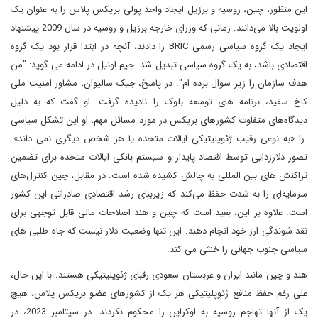
این منظور، چین، روسیه و برزیل ایجاد واحد پولی بریکس پلاس را به عنوان یک
اولویت بالا می‌دانند. زمانی که وزرای خارجه برزیل و روسیه در سال 2009 پیشنهاد
ایجاد یک گروه سیاسی رسمی BRIC را دادند، آنچه در ابتدا قرار بود یک گروه
اقتصادی باشد، به یک گروه سیاسی تبدیل شد. جیم اونیل در ادامه می گوید: "من
هدف سازمان را زیر سوال برده ام". در پاسخ، جیک سالیوان، مشاور امنیت ملی
کاخ سفید، برنامه های توسعه بلوک را نادیده گرفت. او گفت که به دلیل
دیدگاه‌های متفاوت کشورهای بریکس در مورد مسائل مهم، او این تشکل سیاسی
را «به نوعی رقیب ژئوپلیتیکی ایالات متحده یا هر شخص دیگری نمی داند».
تصور دلارزدایی توسط اقتصاد پایدار و سیستم بانکی ایالات متحده برای تضمین
تراکنش های بین المللی به چالش کشیده شده است. در مقابل، چین کنترل‌های
سرمایه‌ای را به شدت حفظ می‌کند که زیربنای رشد اقتصادی صادراتی این کشور
است. علاوه بر این، بعید است که چین و هند اصلاحات مالی قابل توجهی برای
نقد شوندگی ارز خود انجام دهند. این تنها وضعیت دلار نیست که جاه طلبی های
سیاسی جنوب جهانی را خنثی می کند.
هند و چین مانند ایران و عربستان سعودی رقبای ژئوپلیتیکی هستند. با این حال،
علی رغم حفظ منافع ژئوپلیتیکی هر یک از کشورهای عضو بریکس پلاس، هیچ
یک از آنها تهاجم روسیه به اوکراین را محکوم نکردند. در سپتامبر 2023، در