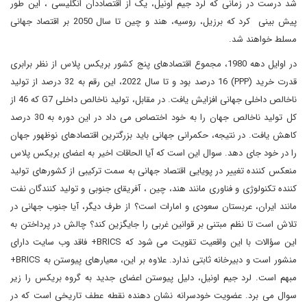
شد درست در زمانی که لرد جیم اونیل، یک از اقتصاددان انگلیسی ، این طور
پیش بینی کرد که برزیل، روسیه، هند و چین تا سال 2050 بر اقتصاد جهانی
مسلط خواهند شد.
در اوایل دهه 1980، مجموع اقتصادهای پنج کشور بریکس پلاس از نظر برابری
قدرت خرید (PPP) 16 درصد بود و تا سال 2022، این رقم به 32 درصد از تولید
ناخالص داخلی جهانی افزایش یافت. در مقابل، تولید ناخالص داخلی G7 که 46 از
کل تولید ناخالص جهان را به خود اختصاص می داد در این دوره به 30 درصد
کاهش یافت. در نتیجه، حکمرانی جهانی باید بزرگترین اقتصادهای نوظهور جهان
را در خود جای دهد. سوال این است که آیا الحاقات اخیر به اعضای بریکس پلاس
منعکس کننده تغییر در پویایی اقتصاد جهانی به سمت ترکیبی از کشورهای تولید
کننده تکنولوژی و فناوری مانند هند، چین ، آفریقای جنوبی و تولید کنندگان نفت
مانند ایران، عربستان سعودی و امارات است؟ از طرف دیگر، آیا جنوب جهانی در
تلاش است تا نظم مبتنی بر قوانین غربی را جایگزین کند؟ چالش در پرداختن به
این سؤالات با این واقعیت تقویت می شود که BRICS+ فاقد وب سایت دارای
منشور است و دبیرخانه ثابتی ندارد. علاوه بر این، معیارهای پیوستن به BRICS+
مبهم است. لرد جیم اونیل، دلیل پیوستن اعضای جدید به گروه بریکس را زیر
سوال می برد. عضویت خودسرانه نشان‌ دهنده نقطه عطف تاریخی است که در