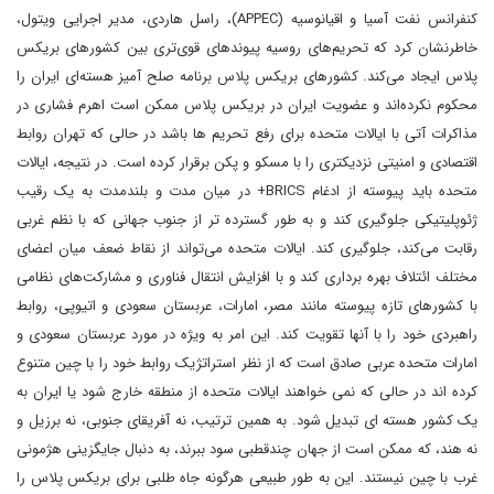
کنفرانس نفت آسیا و اقیانوسیه (APPEC)، راسل هاردی، مدیر اجرایی ویتول،
خاطرنشان کرد که تحریم‌های روسیه پیوندهای قوی‌تری بین کشورهای بریکس
پلاس ایجاد می‌کند. کشورهای بریکس پلاس برنامه صلح آمیز هسته‌ای ایران را
محکوم نکرده‌اند و عضویت ایران در بریکس پلاس ممکن است اهرم فشاری در
مذاکرات آتی با ایالات متحده برای رفع تحریم ها باشد در حالی که تهران روابط
اقتصادی و امنیتی نزدیکتری را با مسکو و پکن برقرار کرده است. در نتیجه، ایالات
متحده باید پیوسته از ادغام BRICS+ در میان مدت و بلندمدت به یک رقیب
ژئوپلیتیکی جلوگیری کند و به طور گسترده ‌تر از جنوب جهانی که با نظم غربی
رقابت می‌کند، جلوگیری کند. ایالات متحده می‌تواند از نقاط ضعف میان اعضای
مختلف ائتلاف بهره‌ برداری کند و با افزایش انتقال فناوری و مشارکت‌های نظامی
با کشورهای تازه ‌پیوسته مانند مصر، امارات، عربستان سعودی و اتیوپی، روابط
راهبردی خود را با آنها تقویت کند. این امر به ویژه در مورد عربستان سعودی و
امارات متحده عربی صادق است که از نظر استراتژیک روابط خود را با چین متنوع
کرده اند در حالی که نمی خواهند ایالات متحده از منطقه خارج شود یا ایران به
یک کشور هسته ای تبدیل شود. به همین ترتیب، نه آفریقای جنوبی، نه برزیل و
نه هند، که ممکن است از جهان چندقطبی سود ببرند، به دنبال جایگزینی هژمونی
غرب با چین نیستند. این به طور طبیعی هرگونه جاه طلبی برای بریکس پلاس را