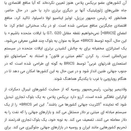
آن کشورهای عضو بریکس پلاس هنوز تعیین نکرده‌اند که آیا منافع اقتصادی یا
جاه‌ طلبی‌های ژئوپلیتیک آنها بر دیگری برتری دارد یا خیر. در حال حاضر،
همانطور که رئیس جمهور برزیل، لوئیز ایناسیو لولا داسیلوا، تاکید کرد، منافع
اقتصادی جایگزین منافع سیاسی شده است. او در یک سخنرانی اعلام کرد: ما
اعضای [BRICS+] نمی‌خواهیم نقطه مقابل G7، G20 یا ایالات متحده باشیم.» با
این حال، آنچه توسط BRICS+ صرفاً به عنوان یه بلوک چند قطبی معرفی می‌شود،
یک استراتژی مخفیانه برای به چالش کشیدن برتری ایالات متحده در سیستم
بین‌المللی است. رد کردن "نظم مبتنی بر قانون" و استناد به "سیاستهای نئو
استعماری قدرتهای غربی" توسط BRICS به گونه ای طراحی شده است که در
جنوب جهانی طنین انداز شود و در عین حال به این کشورها امکان می دهد تا در
هنگام رویارویی با غرب با یکدیگر هماهنگ شوند.
ولادیمیر پوتین، رئیس‌جمهور روسیه که از حمایت کشورهای لیبرال دمکرات از
اوکراین غافلگیر شده است، آرزو دارد بریکس پلاس به یک بلوک تجاری تبدیل
شود که نماینده "اکثریت جهانی کشورها می باشند". این امر BRICS+ را از یک
سیستم مبادله ای مبتنی بر دلار مستقل می کند و بازارهای جهانی را که نفت را به
دلار معامله می کنند، تضعیف می کند. به نوبه خود، یک بلوک تجاری قدرتمند از
تحریم کشورهایی مانند ایران و روسیه در بازارهای جهانی جلوگیری می کند. برای