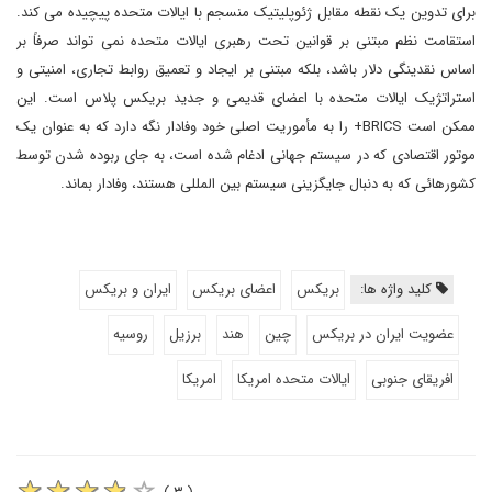
برای تدوین یک نقطه مقابل ژئوپلیتیک منسجم با ایالات متحده پیچیده می کند.
استقامت نظم مبتنی بر قوانین تحت رهبری ایالات متحده نمی تواند صرفاً بر
اساس نقدینگی دلار باشد، بلکه مبتنی بر ایجاد و تعمیق روابط تجاری، امنیتی و
استراتژیک ایالات متحده با اعضای قدیمی و جدید بریکس پلاس است. این
ممکن است BRICS+ را به مأموریت اصلی خود وفادار نگه دارد که به عنوان یک
موتور اقتصادی که در سیستم جهانی ادغام شده است، به جای ربوده شدن توسط
کشورهائی که به دنبال جایگزینی سیستم بین المللی هستند، وفادار بماند.
کلید واژه ها:
بریکس
اعضای بریکس
ایران و بریکس
عضویت ایران در بریکس
چین
هند
برزیل
روسیه
افریقای جنوبی
ایالات متحده امریکا
امریکا