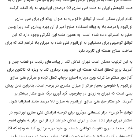
علت نکوهش ایران به علت غنی سازی 60 درصدی اورانیوم، به باد انتقاد گرفت.
نظام ایران ممکن است از توافق «آکوس» به عنوان بهانه ای برای غنی سازی
اورانیوم با درصد بالا به بهانه استفاده صلح آمیز از آن بهره برداری کند زیرا چنین
حقی به استرالیا داده شده است. به همین علت این نگرانی وجود دارد که این
توافق توجیهی برای دستیابی به اورانیوم غنی شده به میزان بالا فراهم کند که برای
ساخت سلاح هسته ای کاربرد دارد.
به این ترتیب ممکن است تهران تلاش کند از پیامدهای رقابت دو قطب چین و
آمریکا برای تحقق اهداف هسته ای خود بهره برداری کند به ویژه که تاکنون برای
آغاز دور هفتم مذاکرات وین درباره احیای برجام، تعلل کرده و سرگرم غنی سازی
اورانیوم با خلوصی بسیار فراتر از میزان مندرج در برجام است. بنابراین قابل پیش
بینی است که تهران به زودی در چارچوب گرد آوری برگه های فشار بیشتر بر
آمریکا، خواستار حق غنی سازی اورانیوم به میزان 90 درصد مانند استرالیا شود.
توافق «آکوس» ابزار تبلیغاتی موثری برای توجیه افزایش غنی سازی اورانیوم در
اختیار تهران قرار داده است و ایران تلاش خواهد کرد از این ابزار به عنوان اهرم
فشار جدید یا برای تقویت توانایی هسته ای خود بهره برداری کند به ویژه که اکثر
کشورهایی که به سلاح هسته ای دست یافتند، توانایی خود در این زمینه را به