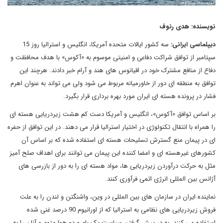
نویسنده: هدی رئوف
دیپلماسی ایرانی:
سه کشور ایالات متحده آمریکا، انگلیس و استرالیا روز 15
سپتامبر از توافق شراکت دفاعی و امنیتی موسوم به «آکوس» با هدف محافظت و
دفاع از منافع مشترک خود در اقیانوس های هند و آرام خبر دادند. هرچند این
توافق به منطقه ای دور از خاورمیانه مربوط می شود ولی می تواند به عنوان اهرم
فشار در پرونده هسته ای ایران مورد بهره برداری قرار بگیرد.
بر اساس توافق «آکوس»، انگلیس و آمریکا دست کم هشت زیردریایی هسته ای
را همراه با انتقال تکنولوژی در اختیار استرالیا قرار می دهند. در این توافق از حفره
ای در پیمان منع گسترش تسلیحات هسته ای استفاده شده که بر اساس آن
کشورهای غیرهسته ای و امضا کننده این پیمان می توانند برای اهداف صلح آمیز
مثل به حرکت درآوردن زیردریایی ها، مواد هسته ای را به دور از بازرسی های
آژانس بین المللی انرژی اتمی فرآوری کنند.
نماینده ایران در سازمان های بین المللی در وین، واشنگتن و لندن را به علت
فروش زیردریایی های نظامی به استرالیا که از اورانیوم 90 درصد غنی شده
استفاده می کنند، به در پیش گرفتن سیاست یک بام و دو هوا متهم و آنان را به