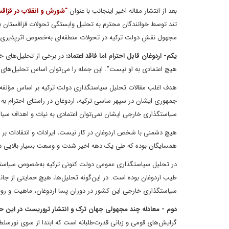
بعد از انتشار مقاله اخیر اینجانب با عنوان
"شورش و انقلاب در قزاقست
تند توسط خوانندگان محترم به تحلیل وابستگی تحولات قزاقستان با
مجهول نقش دولت ترکیه در تحولات منطقه‌ای به‌خصوص اثرپذیری ش
یکم- اردوغان قابل احترام اما فاقد اعتماد:
در برخی از تحلیل‌های خ
هیچ اعتمادی به او نیست". این جمله را می‌توان اساس تحلیل‌های
هدف اغلب مقالات تحلیل سیاستگذاری دولت ترکیه بر اساس مؤلفه‌
جمهوری ایشان در سپهر ساسی ترکیه، اردوغان در راستای احترام به ا
سیاستگذاری خارجی ایشان نمی‌توان اعتمادی به نیات و اهداف سیا
هیچ دشمنی با شخص اردوغان در کار نیست، ایرادات و انتقادات بر س
همسایگان بوده که طی یک دهه اخیر شدت و وسعت بسیار بالایی د
در تحلیل سیاستگذاری عمومی دولت کنونی ترکیه به‌خصوص سیاستگذا
طیب اردوغان بوده است. در این‌گونه تحلیل‌ها، هیچ حمایتی از جانشین
سیاستگذاری خارجی این کشور در دوران پسا اردوغان، ماهیت و ر
دوم - معادله چند مجهولی جهان ترک و انتشار تروریست در این حو
گرایش‌های قومی و زبانی قدرت‌طلبانه است که ابتدا از سوی نورسلط