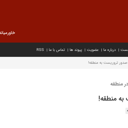
خاورمیانه
خست
درباره ما
عضویت
پیوند ها
تماس با ما
RSS
 صدور تروریست به منطقه!
ر منطقه
به منطقه!