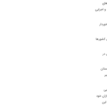
دازهای
و اجرایی
وردار
ن کشورها
 در
ستان
ر
یی
زان خود
این