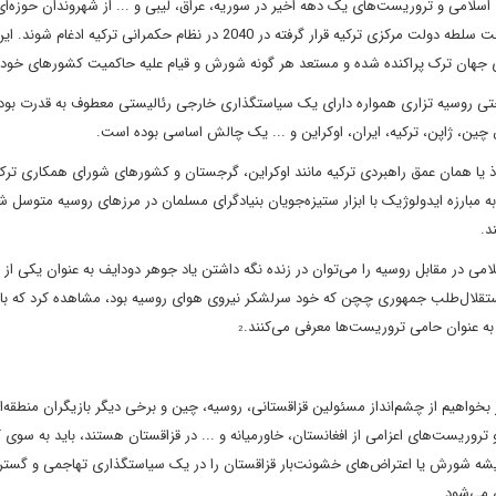
 اسلامی و تروریست‌های یک دهه اخیر در سوریه، عراق، لیبی و ... از شهروندان حوزه‌ا
که در قالب آرمان اردوغان، "جهان ترک" نامیده شده و قرار است تحت سلطه دولت مرکزی ترکیه قرار گرفته در 2040 در نظام حکمرانی ترکیه ادغام شوند.
ی جهان ترک پراکنده شده و مستعد هر گونه شورش و قیام علیه حاکمیت کشورهای خود
حتی روسیه تزاری همواره دارای یک سیاستگذاری خارجی رئالیستی معطوف به قدرت بود
ن، ژاپن، ترکیه، ایران، اوکراین و ... یک چالش اساسی بوده است.
یا همان عمق راهبردی ترکیه مانند اوکراین، گرجستان و کشورهای شورای همکاری ترک 
 مبارزه ایدولوژیک با ابزار ستیزه‌جویان بنیادگرای مسلمان در مرزهای روسیه متوسل ش
د.
لامی در مقابل روسیه را می‌توان در زنده نگه داشتن یاد جوهر دودایف به عنوان یکی از
ر استقلال‌طلب جمهوری چچن که خود سرلشکر نیروی هوای روسیه بود، مشاهده کرد که با
ه عنوان حامی تروریست‌ها معرفی می‌کنند.
2
ونت بار قزاقستان در نخستین روزهای سال 2022 را اگر بخواهیم از چشم‌انداز مسئولین قزاقستانی، روسیه، چین و برخی دیگر بازیگران منط
وریست‌های اعزامی از افغانستان، خاورمیانه و ... در قزاقستان هستند، باید به سوی ک
یشه شورش یا اعتراض‌های خشونت‌بار قزاقستان را در یک سیاستگذاری تهاجمی و گسترش
 می‌شود.