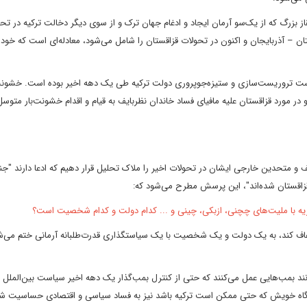
 بزرگ که از یک‌سو آرمان ایجاد و ادغام جهان ترک و از سوی دیگر دخالت ترکیه در تح
 – آذربایجان و اکنون در تحولات قزاقستان را شامل می‌شود، معادله‌ای است که خود ت
است تروریست‌سازی و ستیزه‌جوپروری دولت ترکیه طی یک دهه اخیر بوده است. خشونت
 در مورد قزاقستان علیه مافیای فساد خاندان نظربایف به قیام و اقدام خشونت‌بار متوس
 و متحدین خارجی ایشان در تحولات اخیر را ملاک تحلیل قرار دهیم که ادعا دارند "ج
د قزاقستان شده‌اند"، این پرسش مطرح می‌شود که:
ریه با ملیت‌های چچنی، ازبکی، چینی و ... کدام دولت و کدام شخصیت است؟
اف کند، به یک دولت و یک شخصیت با یک سیاستگذاری قدرت‌طلبانه آرمانی ختم می‌ش
انند بمب‌هایی عمل می‌کنند که حتی از کنترل بمب‌گذار یک دهه اخیر سیاست بین‌الملل 
زادگاه خویش که حتی ممکن است ترکیه باشد نیز به فساد سیاسی و اقتصادی حساسیت ش