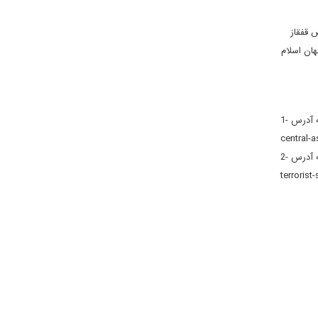
 قفقاز
ان اسلام
1- خبرگزاری یورونیوز.20 دی 1400. به آدرس: https://per.euronews.com/2022/01/10/violence-kazakhstan-president-tokayev-accuses-afghan-fighters-
central-
2- روزنامه دیلی صباح. 1 دی 1400. به آدرس: https://www.dailysabah.com/politics/diplomacy/chechnyas-kadyrov-threatens-to-erect-pkk-
terrorist-