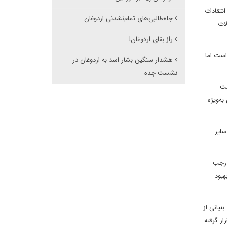
نتقادات
جاه‌طالبی‌های تمام‌نشدنی اردوغان
لات
راز بقای اردوغان!
است اما
هشدار سنگین بشار اسد به اردوغان در
نشست جده
ست
ه‌ویژه
سایر
 رجب
هبود
نیانی از
ر گرفته