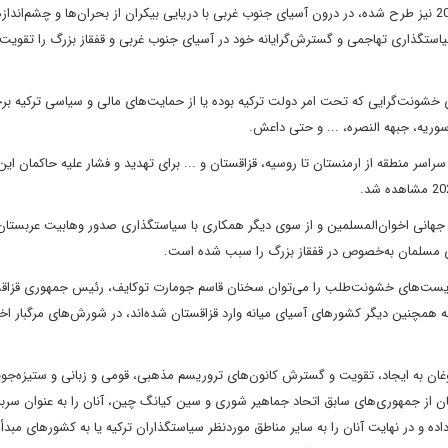
است. کشورهای جهان ترک که آرمان توهمی ادغام آنان در سال 2040 نیز طرح شده، در درون آسیای جنوب غربی با دریایی بیکران از بحران‌ها و چشم‌ان
ستگذاری تهاجمی و گسترش‌گرایانه خود در آسیای جنوب غربی و قفقاز بزرگ را تقویت 
 خشونت‌گرایی که تحت امر دولت ترکیه بوده یا از حمایت‌های مالی و سیاسی ترکیه برخ
سوریه، جبهه النصره، ... و حتی داعش.
سر منطقه از ارمنستان تا روسیه، قزاقستان و ... برای تهدید و فشار علیه حاکمان ای
هانی اخوان‌المسلمین و از سوی دیگر همکاری با سیاستگذاری صدور وهابیت عربستان
 مسلمان به‌خصوص در قفقاز بزرگ را سبب شده است.
 تروریست‌های خشونت‌طلب را می‌توان سخنان قاسم جومارت توکایف، رئیس جمهوری قزاق
 همچنین دیگر کشورهای آسیای میانه وارد قزاقستان شده‌اند، در شورش‌های مرگبار اخی
وغان به ایجاد، تقویت و گسترش کانون‌های تروریسم مذهبی، قومی و زبانی و ستیزه‌جو
 از جمهوری‌های سابق اتحاد جماهیر شوری و سین کیانگ چین، آنان را به عنوان سربا
اده و در نهایت آنان را به سایر مناطق موردنظر سیاستگذاران ترکیه یا به کشورهای مبدأ 