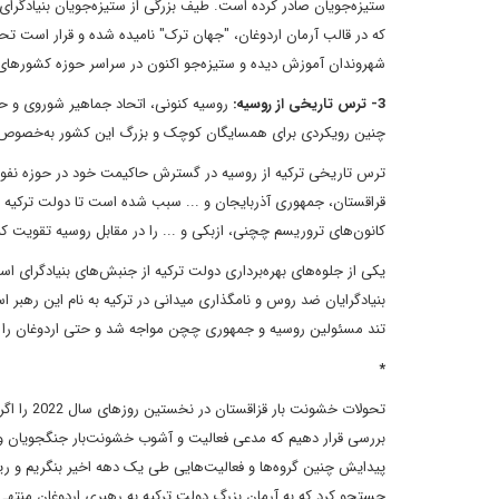
ستیزه‌جویان صادر کرده است. طیف بزرگی از ستیزه‌جویان بنیادگرای
شهروندان آموزش دیده و ستیزه‌جو اکنون در سراسر حوزه کشورها
3- ترس تاریخی از روسیه:
روسیه کنونی، اتحاد جماهیر شوروی و 
چنین رویکردی برای همسایگان کوچک و بزرگ این کشور به‌خصوص چی
ترس تاریخی ترکیه از روسیه در گسترش حاکیمت خود در حوزه نفوذ 
قراقستان، جمهوری آذربایجان و ... سبب شده است تا دولت ترکیه به
کانون‌های تروریسم چچنی، ازبکی و ... را در مقابل روسیه تقویت کن
یکی از جلوه‌های بهره‌برداری دولت ترکیه از جنبش‌های بنیادگرای اس
بنیادگرایان ضد روس و نامگذاری میدانی در ترکیه به نام این رهب
تند مسئولین روسیه و جمهوری چچن مواجه شد و حتی اردوغان را ب
*
تحولات خش
بررسی قرار دهیم که مدعی فعالیت و آشوب خشونت‌بار جنگجویان و تر
پیدایش چنین گروه‌ها و فعالیت‌هایی طی یک دهه اخیر بنگریم و ر
جستجو کرد که به آرمان بزرگ دولت ترکیه به رهبری اردوغان منتهی