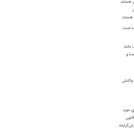
ی هستند
 این
 هستند.
ه است.
مانند
ده و
 واکنش
قه‌ای مورد
انون
‌گرایانه