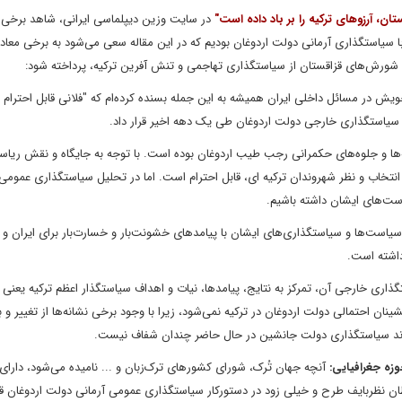
ان، آرزوهای ترکیه را بر باد داده است"
در سایت وزین دیپلماسی ایرانی، شاهد برخی ا
 سیاستگذاری آرمانی دولت اردوغان بودیم که در این مقاله سعی می‌شود به برخی معاد
ورش‌های قزاقستان از سیاستگذاری تهاجمی و تنش آفرین ترکیه، پرداخته شود:
ویش در مسائل داخلی ایران همیشه به این جمله بسنده کرده‌ام که "فلانی قابل احترام 
 سیاستگذاری خارجی دولت اردوغان طی یک دهه اخیر قرار داد.
ها و جلوه‌های حکمرانی رجب طیب اردوغان بوده است. با توجه به جایگاه و نقش ریا
نتخاب و نظر شهروندان ترکیه ای، قابل احترام است. اما در تحلیل سیاستگذاری عمومی ب
ست‌های ایشان داشته باشیم.
یاست‌ها و سیاستگذاری‌های ایشان با پیامدهای خشونت‌بار و خسارت‌بار برای ایران و 
اشته است.
ری خارجی آن، تمرکز به نتایج، پیامدها، نیات و اهداف سیاستگذار اعظم ترکیه یعنی
ان احتمالی دولت اردوغان در ترکیه نمی‌شود، زیرا با وجود برخی نشانه‌ها از تغییر و ب
وند سیاستگذاری دولت جانشین در حال حاضر چندان شفاف نیست.
زه جغرافیایی:
آنچه جهان تُرک، شورای کشورهای ترک‌زبان و ... نامیده می‌‌شود، دارای ب
ان نظربایف طرح و خیلی زود در دستورکار سیاستگذاری عمومی آرمانی دولت اردوغان قرا