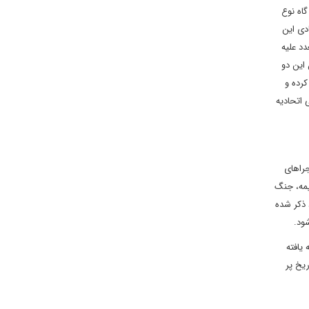
اه نوع
دی این
د علیه
این دو
کرده و
 اتحادیه
راهای
یمه، جنگ
 ذکر شده
ود.
یافته
یخ پر