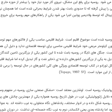
 شود. روسیه برای رفع این مشکل، نیروی کار مورد نیاز خود را بیشتر از حوزه خارج 
ی را پیش گرفته که تا حدودی باعث بهتر شدن شرایط بحرانی شده است اما همچنان ن
ل که توسط ولادیمیر پوتین اجرا می شود یکی از راهکارهای مهم روسیه برای خروج ا
سیه شده است موضوع اقلیم است. شرایط اقلیمی مناسب یکی از فاکتورهای مهم توس
کیلومتر مربعی خود شرایط اقلیمی مناسبی برای توسعه اقتصادی ندارد و دلیل آن هم
ست. جنگل های تایگا در روسیه باعث شده تا این کشور یکی از بزرگترین تامین کنندگا
ل به یکی از بزرگترین کشورهای دارنده¬ی ذخایر نفت و گاز تبدیل کرده اما شرایط اقلی
 تورادو در کتاب توسعه اقتصادی ویژگی های کلی کشورهای در حال توسعه را برمی شم
ست. (Торадо, 1997: 51)
وپولیتیک روسیه است. اوشارین معتقد است: «مشکل صنعتی سازی روسیه در مفهوم وس
ئوپولیتیک آن در جهان است». (Ошарин, 2008: 5) بنا به دلایل ژئوپولیتیکی، غرب در طول تاریخ روسیه همواره یکی از مهمترین چالش
وسیه شکل داده و در ادوار مختلف، پادشاهان نگاه متفاوتی به غرب داشته اند. به عنوا
ود اما پادشاه بعدی یعنی الکساندر دوم به غرب نگاه خصمانه¬ای نداشت. در دوران شورو