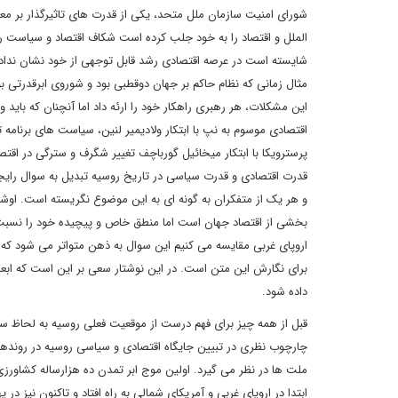
شورای امنیت سازمان ملل متحد، یکی از قدرت های تاثیرگذار بر مع
الملل و اقتصاد را به خود جلب کرده است شکاف اقتصاد و سیاست ر
شایسته است در عرصه اقتصادی رشد قابل توجهی از خود نشان نداده
مثال زمانی که نظام حاکم بر جهان دوقطبی بود و شوروی ابرقدرتی ب
این مشکلات، هر رهبری راهکار خود را ارئه داد اما آنچنان که با
اقتصادی موسوم به نپ با ابتکار ولادیمیر لنین، سیاست های برنامه 
پرسترویکا با ابتکار میخائیل گورباچف تغییر شگرف و سترگی در اقتص
قدرت اقتصادی و قدرت سیاسی در تاریخ روسیه تبدیل به سوال رایج
و هر یک از متفکران به گونه ای به این موضوع نگریسته است. اوش
بخشی از اقتصاد جهان است اما منطق خاص و پیچیده خود را نسبت ب
برای نگارش این متن است. در این نوشتار سعی بر این است که اب
داده شود.
قبل از همه چیز برای فهم درست از موقعیت فعلی روسیه به لحاظ سی
چارچوب نظری در تبیین جایگاه اقتصادی و سیاسی روسیه در روندهای
ملت ها در نظر می گیرد. اولین موج ابر تمدن ده هزارساله کشاور
ابتدا در اروپای غربی و آمریکای شمالی به راه افتاد و تاکنون نیز