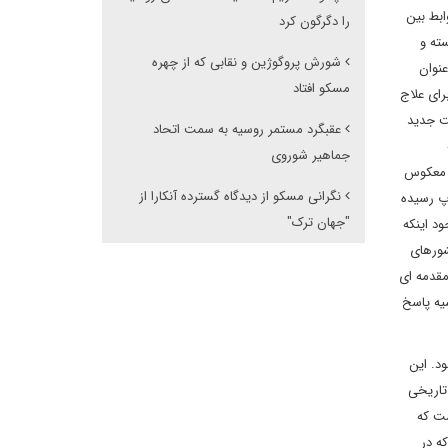
ابط بین
را دگرگون کرد
ته و
شورش پروگوژین و نقابی که از چهره
نوان
مسکو افتاد
رای علاج
ست جدید
عقبگرد مستمر روسیه به سمت اتحاد
جماهیر شوروی
ه معکوس
نگرانی مسکو از دیدگاه گسترده آنکارا از
پ رسیده
"جهان ترک"
د اینکه
شورهای
Ошарин, 2008: ) این پرسش محوری مقدمه ای
یه پاسخ
د. این
تاریخی
ست که
ه در