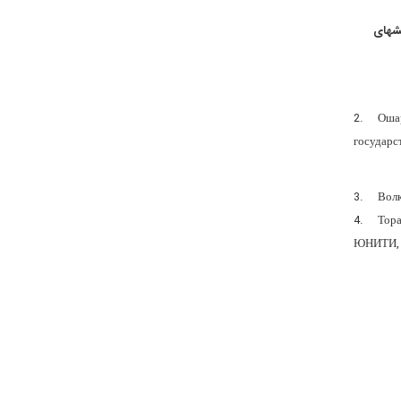
وهشهای
2. Ошари
государс
3. Волко
4. Торад
ЮНИТИ, 