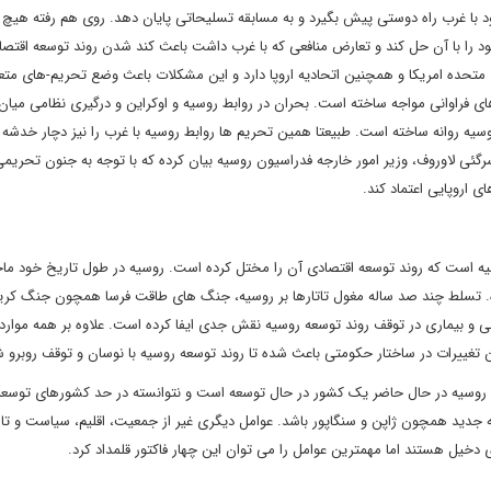
با غرب راه دوستی پیش بگیرد و به مسابقه تسلیحاتی پایان دهد. روی هم رفته هیچ گ
 را با آن حل کند و تعارض منافعی که با غرب داشت باعث کند شدن روند توسعه اقتصا
متحده امریکا و همچنین اتحادیه اروپا دارد و این مشکلات باعث وضع تحریم-های متعد
ی فراوانی مواجه ساخته است. بحران در روابط روسیه و اوکراین و درگیری نظامی میان 
یه روانه ساخته است. طبیعتا همین تحریم ها روابط روسیه با غرب را نیز دچار خدشه 
رگئی لاوروف، وزیر امور خارجه فدراسیون روسیه بیان کرده که با توجه به جنون تحریمی
 اروپایی اعتماد کند.
 است که روند توسعه اقتصادی آن را مختل کرده است. روسیه در طول تاریخ خود ماج
زده. تسلط چند صد ساله مغول تاتارها بر روسیه، جنگ های طاقت فرسا همچون جنگ کر
 و بیماری در توقف روند توسعه روسیه نقش جدی ایفا کرده است. علاوه بر همه موارد
این تغییرات در ساختار حکومتی باعث شده تا روند توسعه روسیه با نوسان و توقف روبرو ش
ا روسیه در حال حاضر یک کشور در حال توسعه است و نتوانسته در حد کشورهای توسعه 
 جدید همچون ژاپن و سنگاپور باشد. عوامل دیگری غیر از جمعیت، اقلیم، سیاست و تار
 دخیل هستند اما مهمترین عوامل را می توان این چهار فاکتور قلمداد کرد.