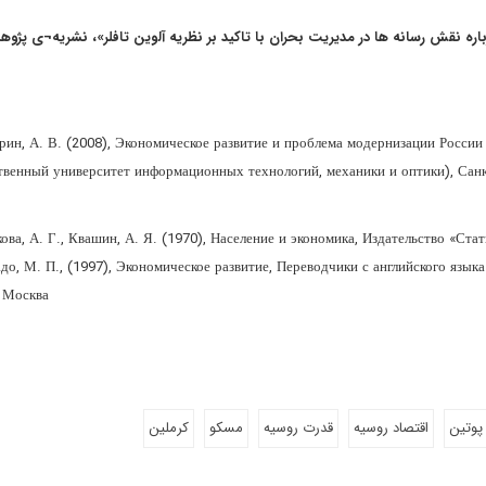
ریه های موجود درباره نقش رسانه ها در مدیریت بحران با تاکید بر نظریه آلوین تافلر»، نشریه¬ی پژ
н, А. В. (2008), Экономическое развитие и проблема модернизации России 
твенный университет информационных технологий, механики и оптики), Сан
ва, А. Г., Квашин, А. Я. (1970), Население и экономика, Издательство «Ста
о, М. П., (1997), Экономическое развитие, Переводчики с английского языка 
Москва
 پوتین
اقتصاد روسیه
قدرت روسیه
مسکو
کرملین