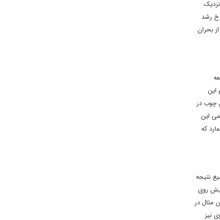
نزدیک
رخ رشد
ز بحران
عه
 این
ن چوب در
می این
ارد که
یع نتیجه
 های پیش روی
ن مثال در
ی نیز