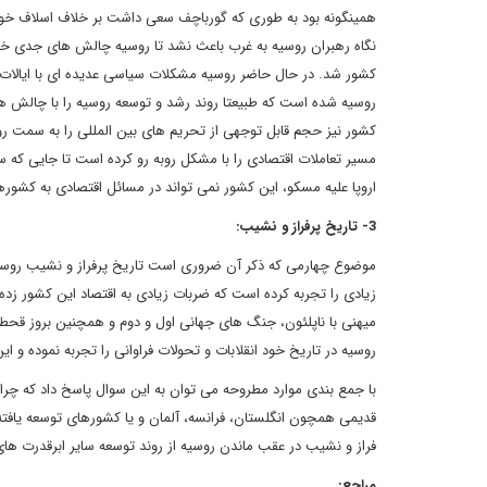
همینگونه بود به طوری که گورباچف سعی داشت بر خلاف اسلاف خود 
نگاه رهبران روسیه به غرب باعث نشد تا روسیه چالش های جدی خود
کشور شد. در حال حاضر روسیه مشکلات سیاسی عدیده ای با ایالات 
روسیه شده است که طبیعتا روند رشد و توسعه روسیه را با چالش ها
کشور نیز حجم قابل توجهی از تحریم های بین المللی را به سمت روس
مسیر تعاملات اقتصادی را با مشکل روبه رو کرده است تا جایی که س
اروپا علیه مسکو، این کشور نمی تواند در مسائل اقتصادی به کشورهای
3- تاریخ پرفراز و نشیب:
موضوع چهارمی که ذکر آن ضروری است تاریخ پرفراز و نشیب روسیه
زیادی را تجربه کرده است که ضربات زیادی به اقتصاد این کشور 
میهنی با ناپلئون، جنگ های جهانی اول و دوم و همچنین بروز قحطی
روسیه در تاریخ خود انقلابات و تحولات فراوانی را تجربه نموده و 
با جمع بندی موارد مطروحه می توان به این سوال پاسخ داد که چر
قدیمی همچون انگلستان، فرانسه، آلمان و یا کشورهای توسعه یافته
فراز و نشیب در عقب ماندن روسیه از روند توسعه سایر ابرقدرت های
مراجع: