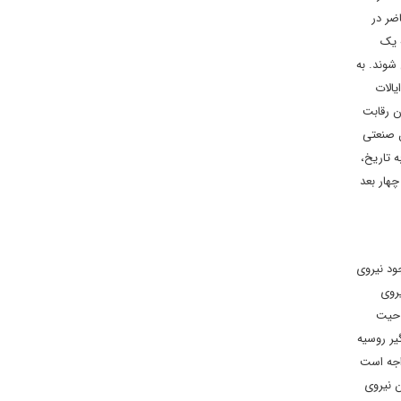
ال حاضر در
 یک
شوند. به
یالات
ن رقابت
ل صنعتی
 تاریخ،
ان در چهار بعد
ود نیروی
یروی
احیت
یخ گریبانگیر روسیه
اجه است
ن نیروی