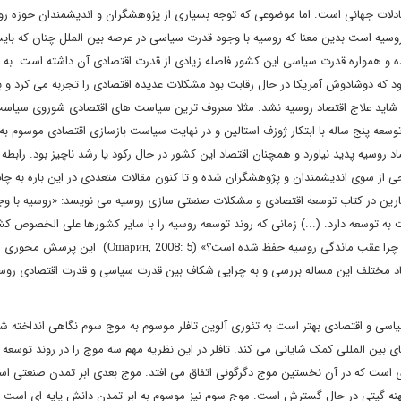
ادلات جهانی است. اما موضوعی که توجه بسیاری از پژوهشگران و اندیشمندان حوزه رو
وسیه است بدین معنا که روسیه با وجود قدرت سیاسی در عرصه بین الملل چنان که بایس
 و همواره قدرت سیاسی این کشور فاصله زیادی از قدرت اقتصادی آن داشته است. به ع
ود که دوشادوش آمریکا در حال رقابت بود مشکلات عدیده اقتصادی را تجربه می کرد و ب
ید و شاید علاج اقتصاد روسیه نشد. مثلا معروف ترین سیاست های اقتصادی شوروی سیا
توسعه پنج ساله با ابتکار ژوزف استالین و در نهایت سیاست بازسازی اقتصادی موسوم به
اد روسیه پدید نیاورد و همچنان اقتصاد این کشور در حال رکود یا رشد ناچیز بود. رابط
ی از سوی اندیشمندان و پژوهشگران شده و تا کنون مقالات متعددی در این باره به چا
ارین در کتاب توسعه اقتصادی و مشکلات صنعتی سازی روسیه می نویسد: «روسیه با وجو
ه توسعه دارد. (...) زمانی که روند توسعه روسیه را با سایر کشورها علی الخصوص ک
اروپای غربی مقایسه می کنیم این سوال به ذهن متواتر می شود که چرا عقب ماندگی روسیه حفظ شده است؟» (5
عاد مختلف این مساله بررسی و به چرایی شکاف بین قدرت سیاسی و قدرت اقتصادی روس
اسی و اقتصادی بهتر است به تئوری آلوین تافلر موسوم به موج سوم نگاهی انداخته شو
 بین المللی کمک شایانی می کند. تافلر در این نظریه مهم سه موج را در روند توسعه 
زی است که در آن نخستین موج دگرگونی اتفاق می افتد. موج بعدی ابر تمدن صنعتی ا
 در پهنه گیتی در حال گسترش است. موج سوم نیز موسوم به ابر تمدن دانش پایه ای است ک