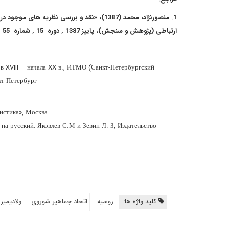
1. منصورنژاد، محمد (1387)، «نقد و بررسی نظ
ارتباطی (پژوهش و سنجش)، پاییز 1387 , دوره 15 , شماره 55
в XVIII – начала XX в., ИТМО (Санкт-Петербургский
кт-Петербург
тистика», Москва
на русский: Яковлев С.М и Зевин Л. З, Издательство
کلید واژه ها:
روسیه
اتحاد جماهیر شوروی
ولادیمیر