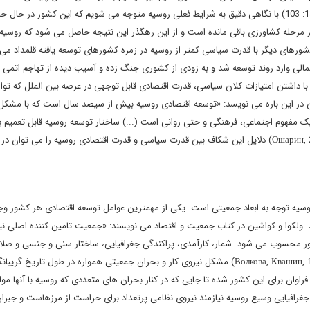
جوامع صنعتی و شرق آسیا در حال پا گرفتن است. (منصورنژاد، 1387: 103) با نگاهی دقیق به شرایط فعلی روسیه متوجه می شویم که این کشور در ح
مرحله کشاورزی باقی مانده است و از این رهگذر این نتیجه حاصل می شود که روسیه
رهای دیگر با قدرت سیاسی کمتر از روسیه در زمره کشورهای توسعه یافته قلمداد می 
شمالی وارد روند توسعه شد و به زودی از کشوری جنگ زده و آسیب دیده از تهاجم اتمی ا
 داشتن امتیازات کلان سیاسی، قدرت اقتصادی قابل توجهی در عرصه بین الملل که توا
ن در این باره می نویسد: «توسعه اقتصادی روسیه بیش از سیصد سال است که با مشک
مفهوم اجتماعی، فرهنگی و حتی روانی است (...) ساختار توسعه روسیه قابل تعمیم به
روند تکامل، خصوصیت ها و موقعیت آن در جهان است». (Ошарин, 2008: 5) دلایل این شکاف بین قدرت سیاسی و قدرت اقتصادی روسیه را می تو
وسیه توجه به ابعاد جمعیتی است. یکی از مهمترین عوامل توسعه اقتصادی هر کشور وج
نند. ولکوا و کواشین در کتاب جمعیت و اقتصاد می نویسند: «جمعیت تامین کننده اصلی ن
ر محسوب می شود. شمار، کارآمدی، پراکندگی جغرافیایی، ساختار سنی و جنسی و صل
جمعیت در توسعه اقتصادی کشورها اهمیت فراوان دارند». (Волкова, Квашин, 1970: 3) مشکل نیروی کار و بحران جمعیتی همواره در طول تار
اوان برای این کشور شده تا جایی که در کنار بحران های متعددی که روسیه با آنها مو
جغرافیایی وسیع روسیه نیازمند نیروی نظامی پرتعداد برای حراست از مرزهاست و جبرا