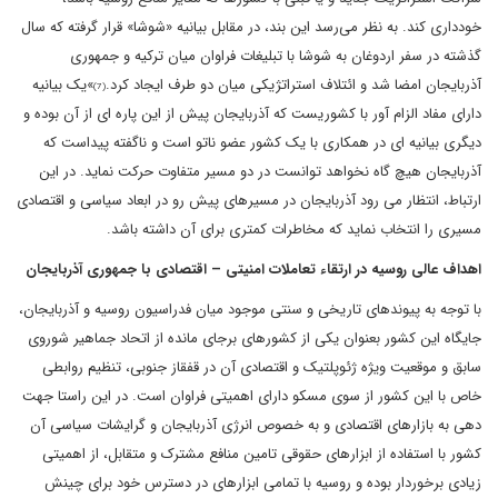
خودداری کند. به نظر می‌رسد این بند، در مقابل بیانیه «شوشا» قرار گرفته که سال
گذشته در سفر اردوغان به شوشا با تبلیغات فراوان میان ترکیه و جمهوری
آذربایجان امضا شد و ائتلاف استراتژیکی میان دو طرف ایجاد کرد.
»یک بیانیه
(7)
دارای مفاد الزام آور با کشوریست که آذربایجان پیش از این پاره ای از آن بوده و
دیگری بیانیه ای در همکاری با یک کشور عضو ناتو است و ناگفته پیداست که
آذربایجان هیچ گاه نخواهد توانست در دو مسیر متفاوت حرکت نماید. در این
ارتباط، انتظار می رود آذربایجان در مسیرهای پیش رو در ابعاد سیاسی و اقتصادی
مسیری را انتخاب نماید که مخاطرات کمتری برای آن داشته باشد.
اهداف عالی روسیه در ارتقاء تعاملات امنیتی – اقتصادی با جمهوری آذربایجان
با توجه به پیوندهای تاریخی و سنتی موجود میان فدراسیون روسیه و آذربایجان،
جایگاه این کشور بعنوان یکی از کشورهای برجای مانده از اتحاد جماهیر شوروی
سابق و موقعیت ویژه ژئوپلتیک و اقتصادی آن در قفقاز جنوبی، تنظیم روابطی
خاص با این کشور از سوی مسکو دارای اهمیتی فراوان است. در این راستا جهت
دهی به بازارهای اقتصادی و به خصوص انرژی آذربایجان و گرایشات سیاسی آن
کشور با استفاده از ابزارهای حقوقی تامین منافع مشترک و متقابل، از اهمیتی
زیادی برخوردار بوده و روسیه با تمامی ابزارهای در دسترس خود برای چینش