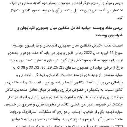
بررسی موثر و از سوی دیگر اجمالی موضوعی بسیار مهم که به سختی در ظرف
اختصار می گنجد می توان تحلیل و تفسیر آن را در چند محور کلیدی متمرکز
کرد.
بررسی مفاد برجسته «بیانیه تعامل متفقین میان جمهوری آذربایجان و
فدراسیون روسیه»:
اهمیت بیانیه «تعامل متفقین میان جمهوری آذربایجان و فدراسیون روسیه»
مورخ 22 فوریه سال 2022 زمانی ظهور و بروز می یابد که مفاد جوهری بندهای
این بیانیه مورد مداقه و موشکافی قرار گیرد. در میان بندهای متعدد این بیانیه،
فارغ از برخی موارد آن همچون بندهای 25، 26، 29، 30، 32، 33 و 38 که به
موارد متعددی از جنبه های توسعه مناسبات اقتصادی، فرهنگی، اجتماعی و
پارلمانی می پردازد، تعداد متنابهی از سایر بندهای این بیانیه به تعهدات متقابل دو
کشور نسبت به یکدیگر در خصوص برقراری روابط بر مبنای تعامل متحدین، تلاش
دو کشور برای ارتقاء صلح، ثبات و امنیت منطقه ای و بین المللی، اتخاذ مواضع
مشترک در خصوص امور بین المللی، تاکید بر مشورت فوری و ضرروی در خصوص
موارد تهدید یکی از طرفین، اجتناب از مواردی که مشارکت استراتژیک و روابط
متحدانه میان آنها را برهم زند، پایبندی به توافقات در خصوص بیانیه 9 نوامبر
2020 در خصوص قره باغ و سایر توافقات متعاقب آن، جلوگیری از فعالیت