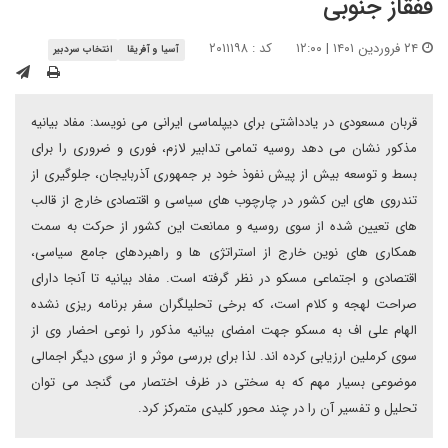
قفقاز جنوبی
۲۴ فروردین ۱۴۰۱ | ۱۲:۰۰
کد : ۲۰۱۱۱۹۸
آسیا و آفریقا
انتخاب سردبیر
قربان مسعودی در یادداشتی برای دیپلماسی ایرانی می نویسد: مفاد بیانیه
مذکور نشان می دهد روسیه تمامی تدابیر لازم، فوری و ضروری را برای
بسط و توسعه بیش از پیش نفوذ خود بر جمهوری آذربایجان، جلوگیری از
تندروی های این کشور در چارچوب های سیاسی و اقتصادی خارج از قالب
های تعیین شده از سوی روسیه و ممانعت این کشور از حرکت به سمت
همکاری های نوین خارج از استراتژی ها و راهبردهای جامع سیاسی،
اقتصادی و اجتماعی مسکو در نظر گرفته است. مفاد بیانیه تا آنجا دارای
صراحت لهجه و کلام است، که برخی تحلیلگران سفر برنامه ریزی نشده
الهام علی اف به مسکو جهت امضای بیانیه مذکور را نوعی احضار وی از
سوی کرملین ارزیابی کرده اند. لذا برای بررسی موثر و از سوی دیگر اجمالی
موضوعی بسیار مهم که به سختی در ظرف اختصار می گنجد می توان
تحلیل و تفسیر آن را در چند محور کلیدی متمرکز کرد.