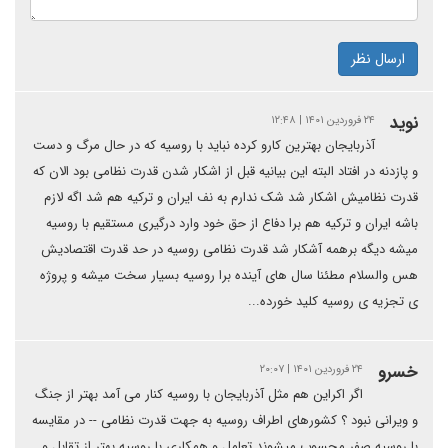
ارسال نظر
نوید
۲۴ فروردین ۱۴۰۱ | ۱۲:۴۸
آذربایجان بهترین کارو کرده نباید با روسیه که در حال مرگ و دست
و پازدنه در افتاد البته این بیانیه قبل از اشکار شدن قدرت نظامی بود الان که
قدرت نظامیش اشکار شد شک ندارم به نف ایران و ترکیه هم شد اگه لازم
باشه ایران و ترکیه هم برا دفاع از حق خود وارد درگیری مستقیم با روسیه
میشه دیگه برهمه آشکار شد قدرت نظامی روسیه در حد قدرت اقتصادیش
هس والسلام مطئنا سال های آینده برا روسیه بسیار سخت میشه و پروژه
ی تجزیه ی روسیه کلید خورده...
خسرو
۲۴ فروردین ۱۴۰۱ | ۲۰:۰۷
اگر اکراین هم مثل آذربایجان با روسیه کنار می آمد بهتر از جنگ
و ویرانی نبود ؟ کشورهای اطراف روسیه به جهت قدرت نظامی -- در مقایسه
با روسیه صفر محسوب میشوند تعامل و همکاری با روسیه بهتر از تقابل و