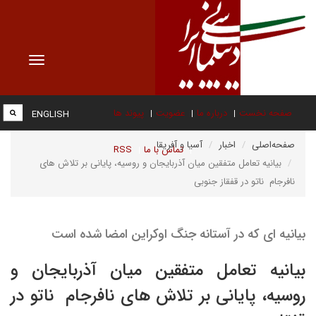
Toggle
vigation
صفحه نخست
درباره ما
عضویت
پیوند ها
ENGLISH
صفحه‌اصلی
اخبار
آسیا و آفریقا
تماس با ما
RSS
بیانیه تعامل متفقین میان آذربایجان و روسیه، پایانی بر تلاش های
نافرجام ناتو در قفقاز جنوبی
بیانیه ای که در آستانه جنگ اوکراین امضا شده است
بیانیه تعامل متفقین میان آذربایجان و
روسیه، پایانی بر تلاش های نافرجام ناتو در