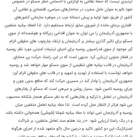
تردیدی نیست که حمله نظامی به اوکراین با احساس خطر مسکو در خصوص
نفوذ ناتو به عنوان عامل مخرب در ساختارهای سیاسی، اقتصادی و نظامی آن
کشور از طریق نفوذ اولیه و پیش دستانه غرب در جوهره سازمانی کشورهای
اقماری برجای مانده از شوروی سابق ارتباط مستقیم دارد. لذا انعقاد بیانیه متفقین
با جمهوری آذربایجان را می توان به عنوان اقدامی زیرکانه و هوشمندانه از سوی
مسکو برای تاثیر گذاری بیشتر بر آذربایجان و ارتقاء چارچوب های حقوقی الزام
آور موجود از سوی فدراسیون روسیه برای احیای ترتیبات امنیتی مورد نظر روسیه
در قفقاز جنوبی ارزیابی کرد. بدیهی است که در این راستا، حرکت بی محابای
آذربایجان در قالب بیانیه های تنظیمی از سوی مسکو مهار خواهد شد و روسیه
خواهد توانست با استفاده از تهدید و تمهید و در قالب های حقوقی الزام آور؛
جمهوری آذربایجان را وادار کند در مسیری حرکت کند که منافع بدون چون و
چرای روسیه تامین شود. بسیار روشن و مبرهن است که مسکو از رفتارهای
آذربایجان در تعامل با ترکیه و رفتارهایی که به نظر مسکو هنجار شکنانه محسوب
می شود فراتر از انتظار عمل کرده است. لذا مفاد بیانیه تعامل متفقین میان
روسیه و آذربایجان نمی تواند با مفاد بیانیه شوشا (شوشی) همخوانی داشته باشد
و در یک راستا ارزیابی شود. «در بند هفتم سند تعامل متفقین، بر شراکت
استراتژیک این دو کشور تاکید و درعین حال باکو متعهد شده از اجرای هرگونه
شراکت استراتژیک جدید و یا قبلی با کشورها که مغایر منافع روسیه باشد،