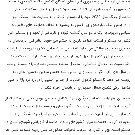
حاد میان ارمنستان و جمهوری آذربایجان کماکان لاینحل مانده، تردیدی نیست
که جمهوری آذربایجان برای ادامه مسیر خود در حل و فصل مشکلات بر جای
مانده از جنگ سال 2020 خود با ارمنستان کماکان به حمایت های مسکو نیاز
دارد. بدون شک نیازمندی این کشور به روسیه به لحاظ حمایت های نظامی و
سیاسی مربوط به یک یا دو سال گذشته نبوده و تاریخی از تعهد و وابستگی این
کشور به مسکو و اسلاف آنها در تاریخ به چشم می خورد. بنابر این آذربایجان در
مسیری بسیار پر چالش قرار دارد که تعامل سازنده این کشور با روسیه از الزامات
عبور بی خطر این کشور از پیچ های تاریخی پیش رو است. فراموش نکنیم که
باکو نسبت به احتمال شناسایی استقلال منطقه خودخوانده قره باغ توسط روسیه
در سال های آتی نگران است و بر اساس سند تعامل متفین تضمین هایی به
روسیه می دهد تا مسکو فرمول حمایت از جدایی طلبی را درباره قره باغ و حتی
مناطق لزگی نشین شمال جمهوری آذربایجان اجراء نکند
.
(10)
همچنین اظهارات الکساندر دوگین
کارشناس سیاسی روس مبنی بر چشم انداز
(11)
آتی شراکت استراتژیک میان مسکو و آذربایجان و چشم انداز عضویت این کشور
در سازمان پیمان امنیت جمعی و اتحادیه اقتصادی اوراسیا خود نشانگر روند
تحولات آتی در تعاملات میان کشورهای برجای مانده از فروپاشی شوروی سابق و
مسکو است. وی با اشاره به سرعت تحولات مذکور در پس زمینه تشدید تنش ها