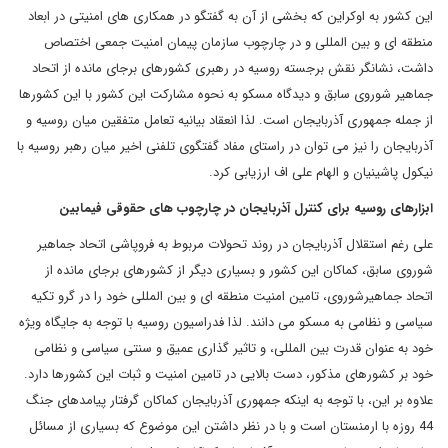
این کشور به اوکراین که بخشی از آن به گفتگو در همکاری های امنیتی در ابعاد
منطقه ای و بین المللی و در چارچوب سازمان پیمان امنیت جمعی اختصاص
داشت، نشانگر نقش برجسته روسیه در رهبری کشورهای برجای مانده از اتحاد
جماهیر شوروی سابق و دیدگاه مسکو به نحوه مشارکت این کشور با این کشورها
از جمله جمهوری آذربایجان است. لذا انعقاد بیانیه تعامل متفقین میان روسیه و
آذربایجان را نیز می توان در راستای مفاد گفتگوی تلفنی اخیر میان رهبر روسیه با
نیکول پاشینیان و الهام علی اف ارزیابی کرد.
ابزارهای روسیه برای کنترل آذربایجان در چارچوب های حقوقی فیمابین
علی رغم استقلال آذربایجان در روند تحولات مربوط به فروپاشی اتحاد جماهیر
شوروی سابق، کماکان این کشور و بسیاری دیگر از کشورهای برجای مانده از
اتحاد جماهیرشوروی، تامین امنیت منطقه ای و بین المللی خود را در گرو تکیه
سیاسی و نظامی به مسکو می دانند. لذا فدراسیون روسیه با توجه به جایگاه ویژه
خود به عنوان قدرت بین المللی، و تاثیر گذاری عمیق و سنتی سیاسی و نظامی
خود بر کشورهای مذکور، دست بالایی در تامین امنیت و ثبات این کشورها دارد.
علاوه بر این، با توجه به اینکه جمهوری آذربایجان کماکان گرفتار پیامدهای جنگ
44 روزه با ارمنستان است و با در نظر داشتن این موضوع که بسیاری از مسائل