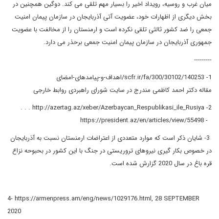
میان غرب و روسیه، رویداد اخیر را بسیار مهم تلقی می کند. دوگین همچنین در
بخش دیگری از اظهارات خود، عضویت آتی آذربایجان در سازمان پیمان امنیت
جمعی را ضد کشور ثالثی تلقی نکرده است و ارمنستان را از مخالفت با عضویت
جمهوری آذربایجان در سازمان پیمان امنیت جمعی برحذر می دارد.
---------
1- scfr.ir/fa/300/30102/140253/اهداف-و-پیامدهای-امضای
مقاله دکتر احمد کاظمی مندرج در سایت شورای راهبردی روابط خارجی
2- http://azertag.az/xeber/Azerbaycan_Respublikasi_ile_Rusiya . . .
- https://president.az/en/articles/view/55498
3- شایان ذکر است که موارد متعددی از اعتراضات ارمنستان نسبت به آذربایجان
در خصوص بکار گیری نیروهای تروریستی در جنگ با این کشور در بحبوحه نزاع
قره باغ در سال 2020 گزارش شده است.
4- https://armenpress.am/eng/news/1029176.html, 28 SEPTEMBER
2020