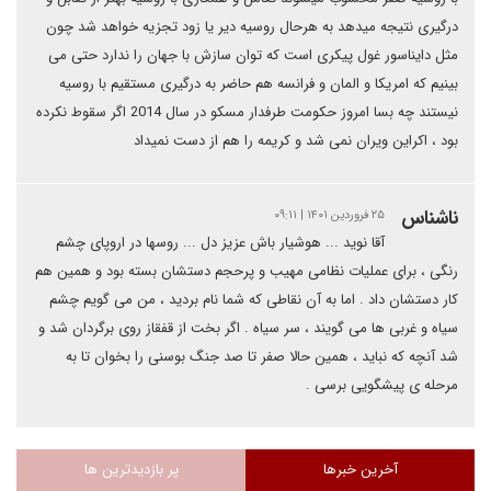
درگیری نتیجه میدهد به هرحال روسیه دیر یا زود تجزیه خواهد شد چون
مثل دایناسور غول پیکری است که توان سازش با جهان را ندارد حتی می
بینیم که امریکا و المان و فرانسه هم حاضر به درگیری مستقیم با روسیه
نیستند چه بسا امروز حکومت طرفدار مسکو در سال 2014 اگر سقوط نکرده
بود ، اکراین ویران نمی شد و کریمه را هم از دست نمیداد
ناشناس
۲۵ فروردین ۱۴۰۱ | ۰۹:۱۱
آقا نوید ... هوشیار باش عزیز دل ... روسها در اروپای چشم
رنگی ، برای عملیات نظامی مهیب و پرحجم دستشان بسته بود و همین هم‌
کار دستشان داد . اما به آن نقاطی که شما نام بردید ، من می گویم چشم
سیاه و غربی ها می گویند ، سر سیاه . اگر بخت از قفقاز روی برگردان شد و
شد آنچه که نباید ، همین حالا صفر تا صد جنگ بوسنی را بخوان تا به
مرحله ی پیشگویی برسی .
آخرین خبرها
پر بازدیدترین ها