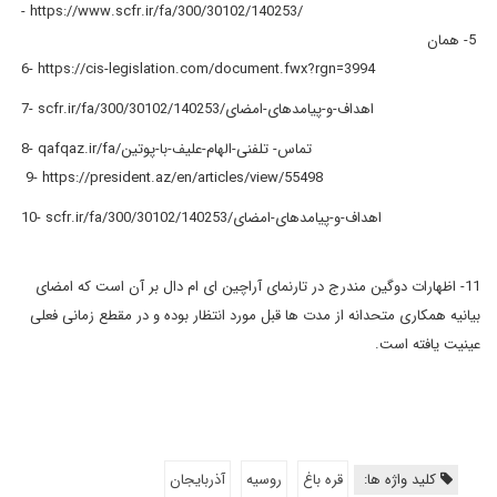
- https://www.scfr.ir/fa/300/30102/140253/
5- همان
6- https://cis-legislation.com/document.fwx?rgn=3994
7- scfr.ir/fa/300/30102/140253/اهداف-و-پیامدهای-امضای
8- qafqaz.ir/fa/تماس- تلفنی-الهام-علیف-با-پوتین
9- https://president.az/en/articles/view/55498
10- scfr.ir/fa/300/30102/140253/اهداف-و-پیامدهای-امضای
11- اظهارات دوگین مندرج در تارنمای آراچین ای ام دال بر آن است که امضای
بیانیه همکاری متحدانه از مدت ها قبل مورد انتظار بوده و در مقطع زمانی فعلی
عینیت یافته است.
کلید واژه ها:
قره باغ
روسیه
آذربایجان