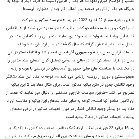
تفسیر و توضیح میزان تعهدات هر یک از طرفین نسبت به طرف دیگر با توجه به
جایگاه هر یک از آنان در صحنه بین المللی کار چندان دشواری نیست!
طرفین بیانیه مورخ 22 فوریه 2022، در بند هفتم سند مذکور بر شراکت
استراتژیک و روابط متحدانه دو کشور تاکید کرده و متعهد می شوند از هر اقدامی
که به این روابط لطمه وارد سازد خودداری نمایند. بنظر می رسد که این بند، در
مقابل بیانیه «شوشا» قرار گرفته که سال گذشته در سفر اردوغان به شوشا با
تبلیغات فراوان میان ترکیه و جمهوری آذربایجان امضاء شد و ائتلاف استراتژیکی
میان دو طرف ایجاد کرد
. در حالی که برخی تحلیل گران امضای سند مذکور را
(4)
در مخالفت با سیاست های قبلی جمهوری آذربایجان در نزدیکی با غرب و رژیم
صهیونیستی و دوری از روسیه ارزیابی می کنند
، توجه به مفاد این سند نشانگر
(5)
وجود تناقض جدی در متن بیانیه مذکور است. برای مثال مفاد بند 2 این بیانیه
تصریح می کند: «طرفین سیاست خارجی مستقلی را دنبال می نمایند که هدف از
آن تامین منافع آنها است». توجه به سایر مفاد بندهای این بیانیه و مقایسه آن با
مفاد بند دو بیانگر وجود تناقض آشکار در میان تعهدات مذکور در برخی بندهای
بیانیه با تعهدات مذکور در بند 2 بیانیه است.
بند 16 بیانیه 22 فوریه بر امکان ارائه کمک نظامی متقابل دو کشور به یکدیگر بر
اساس منشور ملل متحد و سایر معاهدات بین المللی تصریح می کند. به نظر می