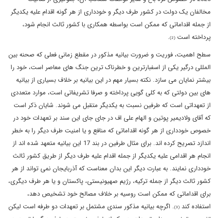
مخالفان یک دولت در کشور طرف دیگر و خودداری از هر گونه اقدام علیه یکدیگر
از جمله اقداماتی که ممکن است بواسطه همکاری با کشور ثالث انجام شود،
پرداخته است
.
(2)
سطح اهمیت، فوریت و ضرورت بیانیه مذکور در مقطع زمانی فعلی که صحنه بین
المللی درگیر یکی از اسفبارترین و خطرناک ترین جنگ های معاصر است، خود را
بیشتر نمایان می سازد. نکته بسیار مهم در این بیانیه بر خلاف بسیاری از بیانیه
های بین دولتی که به کلی گویی پرداخته و صرفا تشریفاتی است، موارد متعددی
از تعهداتی است که طرفین نسبت به یکدیگر متقبل می شوند. شایان ذکر است
که آقای ولادیمیر پوتین و الهام علی اف در جای جای این سند بر تعهدات خود در
خصوص خودداری از هر گونه اقداماتی که منافع و یا امنیت طرف دیگر را به خطر
اندازد تصریح کرده اند. برای مثال طرفین در بند 17 این بیانیه متعهد شده اند از
انجام هر اقدامی علیه یکدیگر از جمله اقدام علیه طرف دیگر از طریق کشور ثالث
خودداری نمایند. به عبارت دیگر این بدان معناست که آذربایجان نمی تواند از هر
کشور ثالث دیگر از جمله ترکیه، رژیم صهیونیستی، پاکستان و یا هر طرف دیگری،
برای اقداماتی که ممکن است روسیه بر خلاف مصالح خود تشخیص دهد،
استفاده کند
. اگرچه بیانیه مذکور سندی مشتمل بر تعهدات دو طرفه است لیکن
(3)