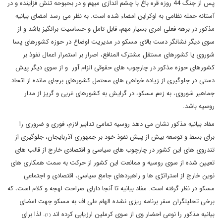
پس از جنگ 44 روزه قره باغ با چشم اندازی مبهم و در بحبوحه تنش فزاینده و در
آستانه حمله نظامی به اوکراین امضاء شده است. به نظر می رسد امضای بیانیه
مذکور در برهه فعلی امری بسیار مهم، قابل تامل و حساسیت برانگیز باشد و از
سوی دیگر نشانگر دست بالای مسکو در مدیریت اوضاع در حوزه کشورهای پسا
شوروی یا کشورهای مستقل مشترک المنافع، اصرار بر استمرار اعمال نفوذ بر
کشورهای حوزه مذکور در چارچوب های حقوقی الزام آور و از سوی دیگر پیش
دستی در جلوگیری از زیاده خواهی های محتمل کشورهای برجای مانده از اتحاد
جماهیر شوروی، به زعم مسکو، در گرایش به کشورهای غربی و گریز از مدار
روسیه باشد.
مفاد بیانیه مذکور نشان می دهد روسیه تمامی تدابیر لازم، فوری و ضروری را
برای بسط و توسعه بیش از پیش نفوذ خود بر جمهوری آذربایجان، جلوگیری از
تندروی های این کشور در چارچوب های سیاسی و اقتصادی خارج از قالب های
تعیین شده از سوی روسیه و ممانعت این کشور از حرکت به سمت همکاری های
نوین خارج از استراتژی ها و راهبردهای جامع سیاسی، اقتصادی و اجتماعی
مسکو در نظر گرفته است. مفاد بیانیه تا آنجا دارای صراحت لهجه و کلام است، که
برخی تحلیلگران سفر برنامه ریزی نشده الهام علی اف به مسکو جهت امضای
بیانیه مذکور را نوعی احضار وی از سوی کرملین ارزیابی کرده اند
. لذا برای
(1)