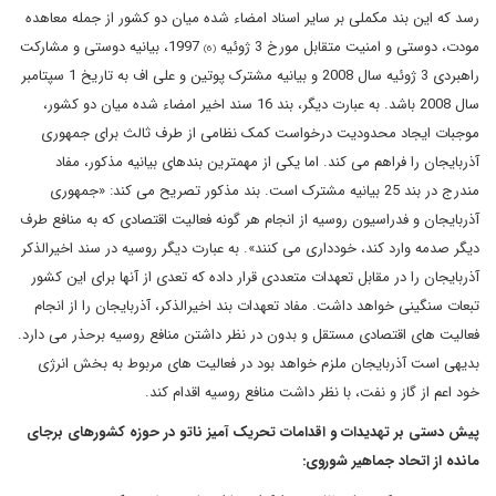
رسد که این بند مکملی بر سایر اسناد امضاء شده میان دو کشور از جمله معاهده
مودت، دوستی و امنیت متقابل مورخ 3 ژوئیه
1997، بیانیه دوستی و مشارکت
(6)
راهبردی 3 ژوئیه سال 2008 و بیانیه مشترک پوتین و علی اف به تاریخ 1 سپتامبر
سال 2008 باشد. به عبارت دیگر، بند 16 سند اخیر امضاء شده میان دو کشور،
موجبات ایجاد محدودیت درخواست کمک نظامی از طرف ثالث برای جمهوری
آذربایجان را فراهم می کند. اما یکی از مهمترین بندهای بیانیه مذکور، مفاد
مندرج در بند 25 بیانیه مشترک است. بند مذکور تصریح می کند: «جمهوری
آذربایجان و فدراسیون روسیه از انجام هر گونه فعالیت اقتصادی که به منافع طرف
دیگر صدمه وارد کند، خودداری می کنند». به عبارت دیگر روسیه در سند اخیرالذکر
آذربایجان را در مقابل تعهدات متعددی قرار داده که تعدی از آنها برای این کشور
تبعات سنگینی خواهد داشت. مفاد تعهدات بند اخیرالذکر، آذربایجان را از انجام
فعالیت های اقتصادی مستقل و بدون در نظر داشتن منافع روسیه برحذر می دارد.
بدیهی است آذربایجان ملزم خواهد بود در فعالیت های مربوط به بخش انرژی
خود اعم از گاز و نفت، با نظر داشت منافع روسیه اقدام کند.
پیش دستی بر تهدیدات و اقدامات تحریک آمیز ناتو در حوزه کشورهای برجای
مانده از اتحاد جماهیر شوروی: