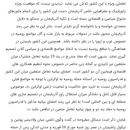
تعاملی ویژه با این کشور تلاش می نماید. تردیدی نیست که موقعیت ویژه
ژئوپلتیک و جغرافیایی خاص آذربایجان دست این کشور را برای انجام مانورهای
متنوع سیاسی و اقتصادی بسته است و تکیه آذربایجان بر مسکو به دلایل
متعددی خواسته و یا ناخواسته گریز ناپذیر است. بنابر این به نظر می رسد
آذربایجان مجبور باشد در تحولات مربوط به بازار نفت و گاز، مواضع روسیه در
خصوص غرب و اروپا را در نظر داشته باشد. همچنین این کشور بایستی در
هماهنگی با منافع روسیه نسبت به اتخاذ مواضع اقتصادی و سیاسی کلان تصمیم
گیری نماید. بدیهی است که مفاد مندرج در بند 25 بیانیه تعامل مشترک میان
متفقین نیز تاییدی بر گمانه زنی حاضر در خصوص نحوه تنظیم همکاری های
اقتصادی فیمابین آن دو کشور است. امضای بیانیه تعامل متفقین میان این کشور
و فدراسیون روسیه در آستانه حمله روسیه به اوکراین با توجه به مواضع قبلی
آذربایجان نسبت به تایید حق حاکمیت و تمامیت ارضی اوکراین
، موضوعی
(8)
بسیار قابل تامل و نشانگر میزان استقلال رای آذربایجان در تصمیم سازی های
منطقه ای و بین المللی است! به نظر می رسد امضای بیانیه مذکور با فدراسیون
روسیه با مفاد بند دو و چهار بیانیه تعامل متفین در تناقض باشد
.
(9)
شایان ذکر است مسائل مطروحه در گفت وگوی تلفنی میان ولادیمیر پوتین و
نیکول پاشینیان در عصر روز شنبه مورخ 26 فوریه و مدتی اندکی پس از حمله