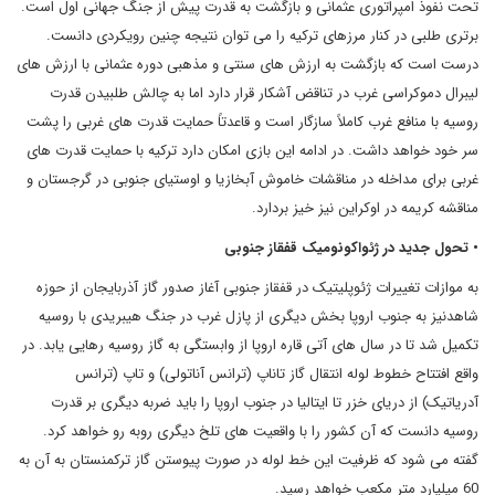
تحت نفوذ امپراتوری عثمانی و بازگشت به قدرت پیش از جنگ جهانی اول است.
برتری طلبی در کنار مرزهای ترکیه را می توان نتیجه چنین رویکردی دانست.
درست است که بازگشت به ارزش های سنتی و مذهبی دوره عثمانی با ارزش های
لیبرال دموکراسی غرب در تناقض آشکار قرار دارد اما به چالش طلبیدن قدرت
روسیه با منافع غرب کاملاً سازگار است و قاعدتاً حمایت قدرت های غربی را پشت
سر خود خواهد داشت. در ادامه این بازی امکان دارد ترکیه با حمایت قدرت های
غربی برای مداخله در مناقشات خاموش آبخازیا و اوستیای جنوبی در گرجستان و
مناقشه کریمه در اوکراین نیز خیز بردارد.
• تحول جدید در ژئواکونومیک قفقاز جنوبی
به موازات تغییرات ژئوپلیتیک در قفقاز جنوبی آغاز صدور گاز آذربایجان از حوزه
شاهدنیز به جنوب اروپا بخش دیگری از پازل غرب در جنگ هیبریدی با روسیه
تکمیل شد تا در سال های آتی قاره اروپا از وابستگی به گاز روسیه رهایی یابد. در
واقع افتتاح خطوط لوله انتقال گاز تاناپ (ترانس آناتولی) و تاپ (ترانس
آدریاتیک) از دریای خزر تا ایتالیا در جنوب اروپا را باید ضربه دیگری بر قدرت
روسیه دانست که آن کشور را با واقعیت های تلخ دیگری روبه رو خواهد کرد.
گفته می شود که ظرفیت این خط لوله در صورت پیوستن گاز ترکمنستان به آن به
60 میلیارد متر مکعب خواهد رسید.