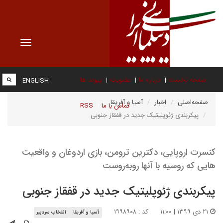
Toggle
vigation
صفحه نخست
درباره ما
عضویت
پیوند ها
ENGLISH
صفحه‌اصلی
اخبار
آسیا و آفریقا
تماس با ما
RSS
پیکربندی ژئوپلیتیک جدید در قفقاز جنوبی
کنسرت اروپایی، دکترین ترومن، بازی اردوغان و واقعیت
هایی که روسیه با آنها روبه‌روست
پیکربندی ژئوپلیتیک جدید در قفقاز جنوبی
۲۱ دی ۱۳۹۹ | ۱۱:۰۰
کد : ۱۹۹۸۹۰۸
آسیا و آفریقا
انتخاب سردبیر