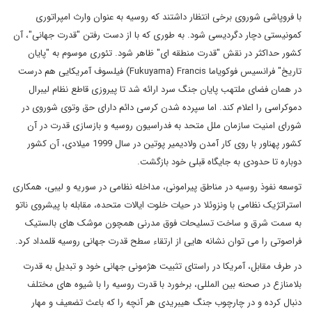
با فروپاشی شوروی برخی انتظار داشتند که روسیه به عنوان وارث امپراتوری
کمونیستی دچار دگردیسی شود. به طوری که با از دست رفتن "قدرت جهانی"، آن
کشور حداکثر در نقش "قدرت منطقه ای" ظاهر شود. تئوری موسوم به "پایان
تاریخ" فرانسیس فوکویاما Fukuyama) Francis) فیلسوف آمریکایی هم درست
در همان فضای ملتهب پایان جنگ سرد ارائه شد تا پیروزی قاطع نظام لیبرال
دموکراسی را اعلام کند. اما سپرده شدن کرسی دائم دارای حق وتوی شوروی در
شورای امنیت سازمان ملل متحد به فدراسیون روسیه و بازسازی قدرت در آن
کشور پهناور با روی کار آمدن ولادیمیر پوتین در سال 1999 میلادی، آن کشور
دوباره تا حدودی به جایگاه قبلی خود بازگشت.
توسعه نفوذ روسیه در مناطق پیرامونی، مداخله نظامی در سوریه و لیبی، همکاری
استراتژیک نظامی با ونزوئلا در حیات خلوت ایالات متحده، مقابله با پیشروی ناتو
به سمت شرق و ساخت تسلیحات فوق مدرنی همچون موشک های بالستیک
فراصوتی را می توان نشانه هایی از ارتقاء سطح قدرت جهانی روسیه قلمداد کرد.
در طرف مقابل، آمریکا در راستای تثبیت هژمونی جهانی خود و تبدیل به قدرت
بلامنازع در صحنه بین المللی، برخورد با قدرت روسیه را با شیوه های مختلف
دنبال کرده و در چارچوب جنگ هیبریدی هر آنچه را که باعث تضعیف و مهار