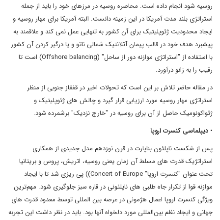
روسیه شود انجام داده است. محاصره روسیه در مرزهای خود را باید از جمله
استراتژی بلند مدت آمریکا در این زمینه دانست. البته آمریکا برای مهار روسیه و
ایجاد محدودیت ژئوپلیتیک برای آن کشور به تنهایی عمل نمی کند و علاقمند به
پیشبرد هدف خود در قالب پیمان آتلانتیک شمالی ناتو و یا درگیر کردن آن کشور
با استفاده از "استراتژی موازنه دور از ساحل" (Offshore balancing) است تا
رقیب را به زانو درآورد.
در مقاله حاضر تلاش بر این است که تحولات اخیر در قفقاز جنوبی از منظر
استراتژی مهار روسیه مورد ارزیابی قرار گیرد و چالش های ژئوپلیتیک و
ژئواکونومیک حاصل از آن برای روسیه در "خارج نزدیک" برشمرده شود.
• دیپلماسی کنسرت اروپا
پس از شکست ناپلئون بناپارت در قرن نوزدهم مدل جدیدی از همکاری
استراتژیک قدرت های مسلط آن زمان یعنی روسیه، اتریش، پروس و بریتانیا
تحت عنوان "کنسرت اروپا" Concert of Europe)) پی ریزی شد تا با ایجاد
موازنه قوا از تکرار جاه طلبی های ناپلئونی در قاره سبز جلوگیری شود. مهم‌ترین
ویژگی کنسرت اروپا اعمال هژمونی در عرصه بین المللی توسط معدود قدرت های
جهانی و ایجاد نظم بین‌المللی مورد دلخواه آنها بود. باید در نظر داشت این تجربه