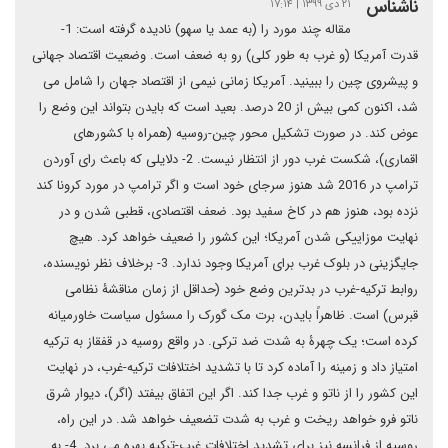
ناشناس
۲۱ دی ۱۳۹۹ | ۱۷:۱۴
مقاله چند مورد را (به عمد یا سهو) نادیده گرفته است: 1-
قدرت آمریکا (و غرب به طور کلی) رو به ضعف است. وضعیت اقتصاد جهانی
و پیشروی چین را ببینید. آمریکا زمانی نیمی از اقتصاد جهان را شامل می
شد، اکنون کمی بیش از 20 درصد. بعید است که بایدن بتواند این وضع را
عوض کند. در صورت تشکیل محور چین-روسیه (همراه با کشورهای
اقماری)، شکست غرب دور از انتظار نیست. 2- دلایلی که باعث رای آوردن
ترامپ در 2016 شد هنوز سرجای خود است و اگر ترامپ در مورد کرونا کند
نزده بود، هنوز هم در کاخ سفید بود. ضعف اقتصادی، قطبی شدن و در
نهایت موزاییکی شدن آمریکا؛ این کشور را ضعیف خواهد کرد. هیچ
جایگزینی در بلوک غرب برای آمریکا وجود ندارد. 3- برخلاف نظر نویسنده،
روابط ترکیه-غرب در بدترین وضع خود (حداقل از زمان مناقشۀ نظامی
قبرس) است. ظاهراً بایدن، برت مک گورک را مسئول سیاست خاورمیانه
کرده است؛ یک چهرۀ به شدت ضد ترکی. در واقع روسیه در قفقاز به ترکیه
امتیاز داد و زمینه را آماده کرد تا با تشدید اختلافات ترکیه-غرب، در نهایت
این کشور را از ناتو و غرب جدا کند. اگر این اتفاق بیفتد (اگر)، دیوار شرق
ناتو فرو خواهد ریخت و غرب به شدت تضعیف خواهد شد. در این راه،
روسیه از فرانسه نیز برای تشدید اختلافات غرب-ترکیه بهره می برد. 4- به