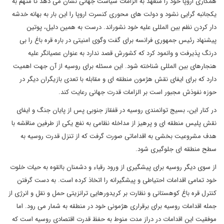
همکاری اروپا خود را متعهد به الزامات سیاست جهانی نشان می دهد تا متهم به
یکجانبه گرایی نشود و دولت های محوری کنسرت اروپا را این بار به بهانه خدشه
دار کردن نظم بین المللی علیه خود نشوراند. درست به همین دلیل، پوتین
پیشنهاد رئیس جمهوری فرانسه برای گفت وگوی امنیتی در باره قره باغ را بی
درنگ پذیرفت و وانمود کرد که کشورش قصد ندارد به عنوان عصیانگر علیه
هنجارهای بین المللی شناخته شود. این مسئله برای روسیه از آن جهت اهمیت
دارد که برای ایفای نقش هژمون منطقه ای و مقابله با تعدی بازیگران دیگر در
حوزه نفوذش مجبور است بر الزامات قدرت جهانی رعایت کند.
در کنار این، بسیج توانمندی روسیه در قفقاز جنوبی پس از پایان جنگ و ایفای
نقش پلیس منطقه ای و پرهیز از مداخله نظامی به نفع یکی از طرفین مناقشه با
هدف مشروعیت بخشی به اقداماتی صورت گرفت که از تنزل قدرت روسیه به
سطح منطقه ای جلوگیری شود.
از سوی دیگر روسیه برای پیشگیری از ورود رقباء و دشمنان بالقوه به حیات خلوت
خود تمامی اقدامات احتیاطی و پیشگیرانه را اتخاذ کرده است. به دست گرفتن
کنترل قره باغ کوهستانی و نظارت بر کریدورهایی ترانزیتی حمل و نقل و انرژی از
جمله اقدامات روسیه برای برقراری هژمونی خود در منطقه به شمار می رود. اما
موفقیت این اقدامات در دراز مدت منوط به حفظ قدرت اقتصادی روسیه است که