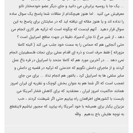
... یک جا با روسیه برابرش می دانید و جای دیگر عضو خودمختار ناتو
معرفیش می کنید . اما هنوز هیچکدام از مقالات شما پاسخ یک سوال ساده
را نداده اند و یا هنوز مقاله ای نیافته اید که در سایتتان برای پاسخ به این
سوال قرار دهید . آنهم اینست که چگونه است که ترکیه هر کاری انجام می
دهد ، از شیر مرغ تا جان آدمیزاد دقیقا در جهت منافع اسراییل است ؟
حتی آنجایی هم که حماس را به سمت خود جلب می کند ( البته کاملا
مزورانه ) فقط حرف است و ذره ای اقدام عملی برای نجات فلسطینیان انجام
نمی دهد ... در آخرین مورد هم که کاملا متحد با اسراییل در قره باغ عمل
کردند و از ماجرای داعش نگویم که خدمتی که ترکیه در قضیه ی داعش و
سایر سلفی ها به اسراییل کرد ، بالفور هم انجام نداد ... برای من جای
تعجب است که اگر شما هم به عنوان بخش کوچک و نظریه ای ایران امروز
همانند حاکمیت امروز ایران ، معتقدید که برای کاهش فشار آمریکا می
بایست با کشورهای اطرافمان راه بیاییم حتی اگر شیطنت کردند ، خب
عزیزان یکبار برای همیشه با خود آمریکا راه بیایید که مجبور نباشیم لاینقطع
به نوچه هایش باج بدهیم . والله