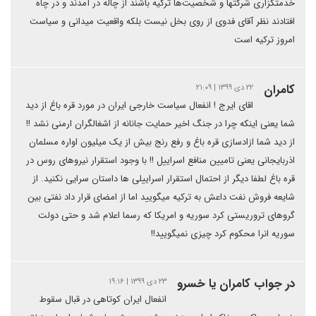
خدمتگزاری شرکتها و شخصیت‌ها ترکیه باشند از چاله در آمدند و در چاه
افتادند نظر آقای فدوی از روی بخل نیست بلکه واقعیت میدانی و سیاست
امروز ترکیه است
كامران
۲۲ دی ۱۳۹۹ | ۲۱:۰۹
اقای ایرج ! انفعال سیاست خارجی ایران در مورد قره باغ از دید
شما یعنی اینکه چرا در جنگ اخیر حمایت جانانه از اشغالگران ارمنی نشد !!
از دید شما ازادسازی قره باغ و رفع رنج بیش از یک میلیون اواره مسلمان
اذربایجانی یعنی تامیین منافع اسراییل !! با وجود استقرار نیروهای روس در
قره باغ لطفا دیگر از احتمال استقرار اسراییلی ها داستان سرایی نکنید. از
شایعه فروش نفت داعش به ترکیه میگویید اما از امضای قرار داد نفتی بین
گروهای تروریستی کرد سوریه و امریکا که رسما اعلام شد و حتی دولت
سوریه انرا محکوم کرد چیزی نمیگویید!!
در جواب کامران یا خسرو
۲۳ دی ۱۳۹۹ | ۱۹:۱۶
انفعال ایران کوتاهی در قبال سقوط