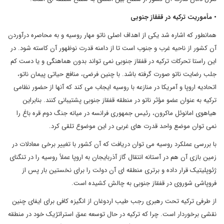
• مأموریت ترکیه در قفقاز جنوبی
همانطور که اشاره شد یکی از اهداف اصلی ناتو مهار روسیه و به محاصره درآوردن
آن کشور از ناحیه غرب و جنوب است تا از دامنه قدرت نوظهور آن کاسته شود. در
این راستا تحرکات ترکیه در قفقاز جنوبی نمی تواند بدون هماهنگی و یا دست کم
جلب رضایت ناتو صورت گرفته باشد. با چنین فرضی، منافع حیاتی پیمان ناتو،
اتحادیه اروپا و آمریکا در منازعه با روسیه ایجاب می کند که آنها از حضور نظامی
ترکیه به عنوان عضو مؤثر ناتو در منطقه قفقاز جنوبی پشتیبانی کنند. بنابراین
هیاهوی امانوئل ماکرون، رئیس جمهوری فرانسه در میانه جنگ دوم قره باغ را
نمی توان موضع واحد قدرت های غربی در این موضوع تلقی کرد.
با بررسی عملکرد روسیه می توان دریافت که آن کشور با تغییر برخی معادلات در
زمین بازی آن هم در آستانه انتقال گاز آذربایجان به اروپا عملاً روسیه را در تنگنای
ژئوپلیتیک قرار داده و برتری منطقه ای آن دولت را برای نخستین بار پس از
فروپاشی شوروی در قفقاز جنوبی به چالش کشیده است.
از طرفی ترکیه تحت رهبری رجب طیب اردوغان از انگیزه کافی برای ایفای چنین
نقشی برخوردار است. چرا که ترکیه در حال توسعه عمق استراتژیک خود در منطقه