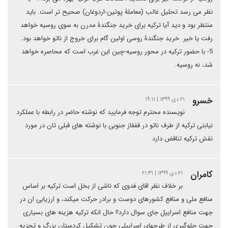
نظر می رسد تحلیل غالب (معاملۀ پوتین-اردوغان) صحیح تر است. باید
منتظر بود و دید آیا ترکیه برای خرید جنگندۀ مدرن به سوی روسیه خواهد
رفت یا خیر. خرید جنگندۀ روسی اولین گام برای خروج از ناتو خواهد بود.
5- با حضور ترکیه در محور روسیه-چین این غرب است که محاصره خواهد
شد، نه روسیه.
خسرو
۲۱ دی ۱۳۹۹ | ۱۹:۱۱
نویسنده محترم توجه فرمایید که نوشته حاضر در رابطه با عملکرد
نیابتی ترکیه از طرف ناتو در قفقاز جنوبی با نوشته های قبلی تان در مورد
نقش ترکیه تناقض دارد
كامران
۲۱ دی ۱۳۹۹ | ۲۱:۳۱
بر خلاف نظر اقای فدوی که ناشی از بخل است ترکیه بر اساس
منافع ملی و منافع کشورهای دوست و برادر حرکت میکند، و ارزیابی ان در
جهت منافع اسراییل جای سوال دارد!! حال انکه ترکیه هزینه های بسیاری
جهت جلوگیری از طرحهای اسراییلی چون تشکیل کردستان بزرگ و تجزیه