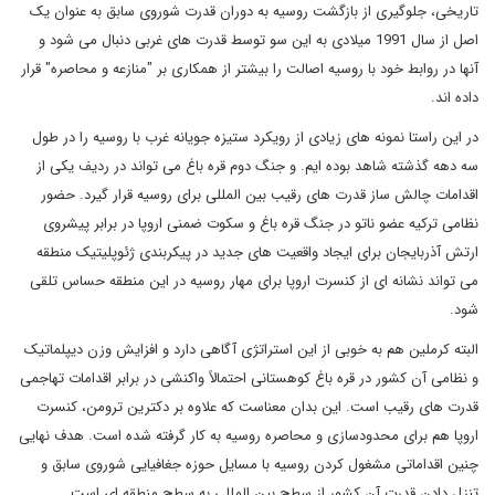
تاریخی، جلوگیری از بازگشت روسیه به دوران قدرت شوروی سابق به عنوان یک
اصل از سال 1991 میلادی به این سو توسط قدرت های غربی دنبال می شود و
آنها در روابط خود با روسیه اصالت را بیشتر از همکاری بر "منازعه و محاصره" قرار
داده اند.
در این راستا نمونه های زیادی از رویکرد ستیزه جویانه غرب با روسیه را در طول
سه دهه گذشته شاهد بوده ایم. و جنگ دوم قره باغ می تواند در ردیف یکی از
اقدامات چالش ساز قدرت های رقیب بین المللی برای روسیه قرار گیرد. حضور
نظامی ترکیه عضو ناتو در جنگ قره باغ و سکوت ضمنی اروپا در برابر پیشروی
ارتش آذربایجان برای ایجاد واقعیت های جدید در پیکربندی ژئوپلیتیک منطقه
می تواند نشانه ای از کنسرت اروپا برای مهار روسیه در این منطقه حساس تلقی
شود.
البته کرملین هم به خوبی از این استراتژی آگاهی دارد و افزایش وزن دیپلماتیک
و نظامی آن کشور در قره باغ کوهستانی احتمالاً واکنشی در برابر اقدامات تهاجمی
قدرت های رقیب است. این بدان معناست که علاوه بر دکترین ترومن، کنسرت
اروپا هم برای محدودسازی و محاصره روسیه به کار گرفته شده است. هدف نهایی
چنین اقداماتی مشغول کردن روسیه با مسایل حوزه جغافیایی شوروی سابق و
تنزل دادن قدرت آن کشور از سطح بین المللی به سطح منطقه ای است.