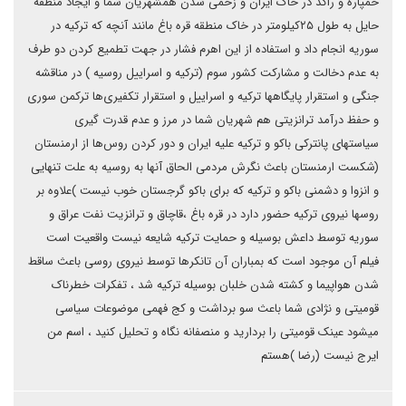
خمپاره و راکد در خاک ایران و زخمی شدن همشهریان شما و ایجاد منطقه
حایل به طول ۲۵کیلومتر در خاک منطقه قره باغ مانند آنچه که ترکیه در
سوریه انجام داد و استفاده از این اهرم فشار در جهت تطمیع کردن دو طرف
به عدم دخالت و مشارکت کشور سوم (ترکیه و اسراییل روسیه ) در مناقشه
جنگی و استقرار پایگاهها ترکیه و اسراییل و استقرار تکفیری‌ها ترکمن سوری
و حفظ درآمد ترانزیتی هم شهریان شما در مرز و عدم قدرت گیری
سیاستهای پانترکی باکو و ترکیه علیه ایران و دور کردن روس‌ها از ارمنستان
(شکست ارمنستان باعث نگرش مردمی الحاق آنها به روسیه به علت تنهایی
و انزوا و دشمنی باکو و ترکیه که برای باکو گرجستان خوب نیست )علاوه بر
روسها نیروی ترکیه حضور دارد در قره باغ ،قاچاق و ترانزیت نفت عراق و
سوریه توسط داعش بوسیله و حمایت ترکیه شایعه نیست واقعیت است
فیلم آن موجود است که بمباران آن تانکرها توسط نیروی روسی باعث ساقط
شدن هواپیما و کشته شدن خلبان بوسیله ترکیه شد ، تفکرات خطرناک
قومیتی و نژادی شما باعث سو برداشت و کج فهمی موضوعات سیاسی
میشود عینک قومیتی را بردارید و منصفانه نگاه و تحلیل کنید ، اسم من
ایرج نیست (رضا )هستم