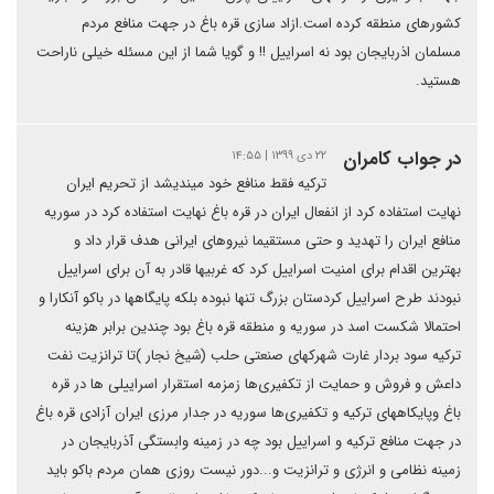
کشورهای منطقه کرده است.ازاد سازی قره باغ در جهت منافع مردم
مسلمان اذربایجان بود نه اسراییل !! و گویا شما از این مسئله خیلی ناراحت
هستید.
در جواب کامران
۲۲ دی ۱۳۹۹ | ۱۴:۵۵
ترکیه فقط منافع خود میندیشد از تحریم ایران
نهایت استفاده کرد از انفعال ایران در قره باغ نهایت استفاده کرد در سوریه
منافع ایران را تهدید و حتی مستقیما نیروهای ایرانی هدف قرار داد و
بهترین اقدام برای امنیت اسراییل کرد که غربیها قادر به آن برای اسراییل
نبودند طرح اسراییل کردستان بزرگ تنها نبوده بلکه پایگاهها در باکو آنکارا و
احتمالا شکست اسد در سوریه و منطقه قره باغ بود چندین برابر هزینه
ترکیه سود بردار غارت شهرکهای صنعتی حلب (شیخ نجار )تا ترانزیت نفت
داعش و فروش و حمایت از تکفیری‌ها زمزمه استقرار اسراییلی ها در قره
باغ وپایکاههای ترکیه و تکفیری‌ها سوریه در جدار مرزی ایران آزادی قره باغ
در جهت منافع ترکیه و اسراییل بود چه در زمینه وابستگی آذربایجان در
زمینه نظامی و انرژی و ترانزیت و...دور نیست روزی همان مردم باکو باید