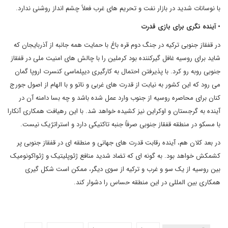
با نوسانات شدید در بازار نفت و تحریم های غرب فعلاً چشم انداز روشنی ندارد.
• آینده نگری برای بازی قدرت
در قفقاز جنوبی ترکیه در جنگ دوم قره باغ با حمایت همه جانبه از آذربایجان که
شاید برای روسیه غافل گیرکننده بود کرملین را با چالش های امنیت ملی در قفقاز
جنوبی روبه رو کرد. با پذیرفتن احتمال به کارگیری دیپلماسی کنسرت اروپا گمان
می رود که این کشور به نیابت از قدرت های غربی و ناتو و با الهام از اصول جورج
کنان برای محاصره روسیه از جنوب وارد عمل شده باشد و چه بسا دامنه آن در
آینده به گرجستان و اوکراین نیز کشیده خواهد شد. با این رهیافت همکاری آنکارا
با مسکو در منطقه قفقاز جنوبی صرفاً جنبه تاکتیکی دارد و استراتژیک نیست.
در بعد کلان هم، آینده رقابت قدرت های جهانی و منطقه ای در قفقاز جنوبی پر
کشمکش خواهد بود. به گونه ای که تضاد شدید منافع ژئوپلیتیک و ژئواکونومیک
بین روسیه از یک سو و غرب و ترکیه از سوی دیگر، ممکن است شکل گیری
همکاری بین المللی در این منطقه حساس را دشوار کند.