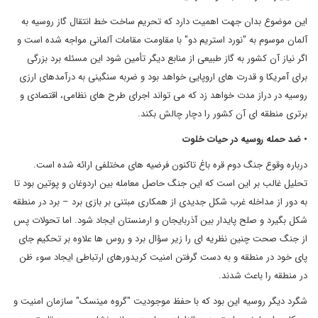
این موضوع بدان جهت اهمیت دارد که تحریم ساخت خط انتقال گاز روسیه به
آلمان موسوم به "نورد استریم دو" با مقاومت مقامات آلمانی مواجه شده است و
اگر نیاز آن کشور به گاز طبیعی از منابع دیگر تأمین شود این مسئله برد بزرگی
برای آمریکا و قدرت های اروپایی خواهد بود و ضربه سنگینی به درآمدهای ارزی
روسیه در دراز مدت خواهد زد که می تواند اجرای طرح های نظامی، اقتصادی و
برتری منطقه ای آن کشور را دچار چالش بکند.
• ضد حمله روسیه در حیات خلوت
درباره وقوع جنگ دوم قره باغ تاکنون فرضیه های مختلفی ارائه شده است.
تحلیل غالب بر این است که این جنگ حاصل معامله بین اردوغان و پوتین بود تا
به دور از مداخله غرب شکل جدیدی از همکاری مبتنی بر بازی برد – برد در منطقه
شکل بگیرد و صلح پایدار بین آذربایجان و ارمنستان ایجاد شود. اما تحولات پس
از جنگ صحت چنین نظریه ای را زیر سؤال برد و روس ها علاوه بر تحکیم جای
پای خود در منطقه و به دست گرفتن امنیت کریدورهای ارتباطی ایجاد سوء ظن
در منطقه را باعث شدند.
شگرد دیگر روسیه این بود که با حفظ موجودیت "گروه مینسک" سازمان امنیت و